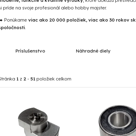
moderné, funkčné a kvalitné výrobky
, ktoré dokážu presvedč
si príde na svoje profesionál alebo hobby majster.
➡️ Ponúkame
viac ako 20 000 položiek, viac ako 30 rokov s
spoločnosti
.
Príslušenstvo
Náhradné diely
Stránka
1
z
2
-
51
položiek celkom
V
ý
p
i
s