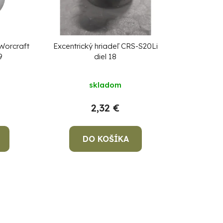
p
r
o
d
Worcraft
Excentrický hriadeľ CRS-S20Li
9
diel 18
u
k
skladom
t
o
2,32 €
v
DO KOŠÍKA