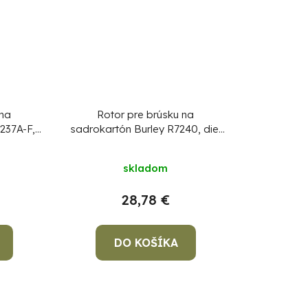
 na
Rotor pre brúsku na
237A-F,
sadrokartón Burley R7240, diel
28
skladom
28,78 €
DO KOŠÍKA