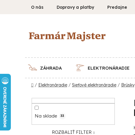
Prejsť
O nás
Dopravy a platby
Predajne
na
obsah
ZÁHRADA
ELEKTRONÁRADIE
Domov
/
Elektronáradie
/
Sieťové elektronáradie
/
Brúsky,
B
o
č
Na sklade
33
n
ý
ROZBALIŤ FILTER