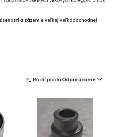
iť zákazníkov všetkých vekových kategórií. U nás
kúseností a zázemie veľkej veľkoobchodnej
R
Radiť podľa:
Odporúčame
a
d
e
n
i
e