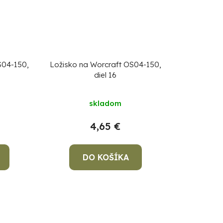
S04-150,
Ložisko na Worcraft OS04-150,
diel 16
skladom
4,65 €
DO KOŠÍKA