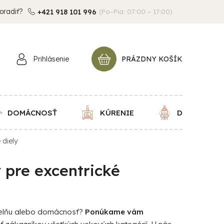
oradiť?
+421 918 101 996
(Po–Pia: 07:00 – 17:00)
Prihlásenie
PRÁZDNY KOŠÍK
NÁKUPNÝ
KOŠÍK
DOMÁCNOSŤ
KÚRENIE
DEKORÁCIE
 diely
 pre excentrické
dielňu alebo domácnosť?
Ponúkame vám