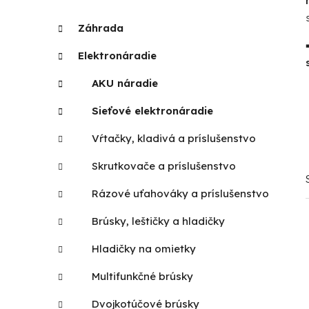
p
K
Preskočiť
Záhrada
a
kategórie
a
t
n
Elektronáradie
e
e
g
AKU náradie
l
ó
r
Sieťové elektronáradie
i
Vŕtačky, kladivá a príslušenstvo
e
Skrutkovače a príslušenstvo
Rázové uťahováky a príslušenstvo
Brúsky, leštičky a hladičky
Hladičky na omietky
Multifunkčné brúsky
Dvojkotúčové brúsky