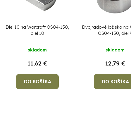
p
r
o
Diel 10 na Worcraft OS04-150,
Dvojradové ložisko na 
d
diel 10
OS04-150, diel 
u
k
skladom
skladom
t
11,62 €
12,79 €
o
v
DO KOŠÍKA
DO KOŠÍKA