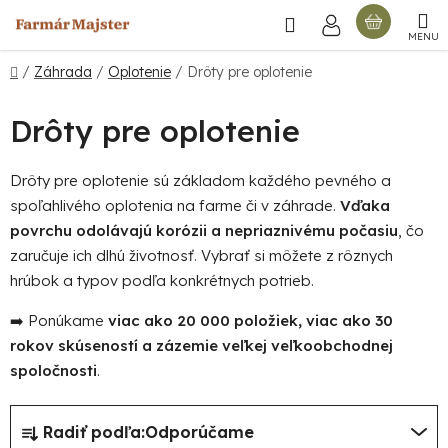
Prejsť
Hľadať
NÁKU
na
obsah
KOŠÍ
Domov
/
Záhrada
/
Oplotenie
/
Drôty pre oplotenie
Drôty pre oplotenie
Drôty pre oplotenie sú základom každého pevného a
spoľahlivého oplotenia na farme či v záhrade.
Vďaka
povrchu odolávajú korózii a nepriaznivému počasiu
, čo
zaručuje ich dlhú životnosť. Vybrať si môžete z rôznych
hrúbok a typov podľa konkrétnych potrieb.
➡️ Ponúkame
viac ako 20 000 položiek, viac ako 30
rokov skúseností a zázemie veľkej veľkoobchodnej
spoločnosti
.
R
Radiť podľa:
Odporúčame