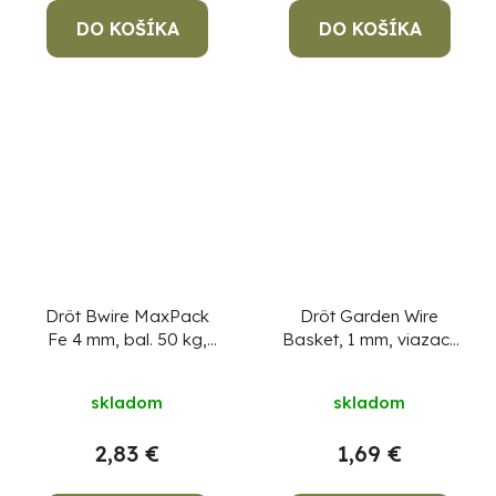
DO KOŠÍKA
DO KOŠÍKA
Drôt Bwire MaxPack
Drôt Garden Wire
Fe 4 mm, bal. 50 kg,
Basket, 1 mm, viazací,
čierny
Cena za 1 kg,
záhradný, L-50 m, Zn
min. objednávka 50 kg!
skladom
skladom
2,83 €
1,69 €