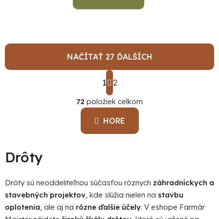
NAČÍTAŤ 27 ĎALŠÍCH
S
1
t
2
O
r
á
72
položiek celkom
v
n
l
k
HORE
á
o
d
v
a
a
Drôty
c
n
i
i
e
e
Drôty sú neoddeliteľnou súčasťou rôznych
záhradníckych a
p
stavebných projektov
, kde slúžia nielen na
stavbu
r
oplotenia
, ale aj na
rôzne ďalšie účely
. V eshope Farmár
v