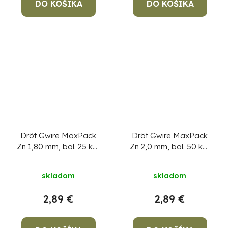
DO KOŠÍKA
DO KOŠÍKA
Drôt Gwire MaxPack
Drôt Gwire MaxPack
Zn 1,80 mm, bal. 25 kg,
Zn 2,0 mm, bal. 50 kg,
pozinkovaný
Cena za 1
pozinkovaný
Cena za 1
kg, min. objednávka 25
kg, min. objednávka
skladom
skladom
kg!
50 kg!
2,89 €
2,89 €