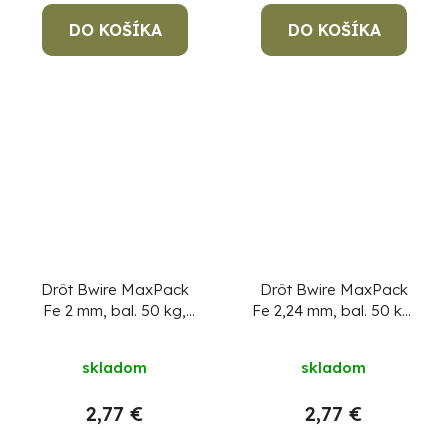
DO KOŠÍKA
DO KOŠÍKA
Drôt Bwire MaxPack
Drôt Bwire MaxPack
Fe 2 mm, bal. 50 kg,
Fe 2,24 mm, bal. 50 kg,
čierny
Cena za 1 kg,
čierny
Cena za 1 kg,
min. objednávka 50 kg!
min. objednávka 50 kg!
skladom
skladom
2,77 €
2,77 €