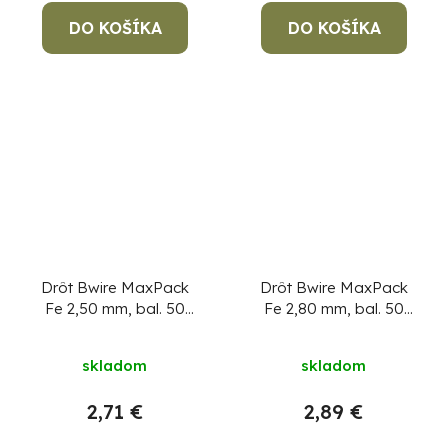
DO KOŠÍKA
DO KOŠÍKA
Drôt Bwire MaxPack
Drôt Bwire MaxPack
Fe 2,50 mm, bal. 50
Fe 2,80 mm, bal. 50
kg, čierny
Cena za 1
kg, čierny
Cena za 1
kg, min. objednávka
kg, min. objednávka
skladom
skladom
50 kg!
50 kg!
2,71 €
2,89 €