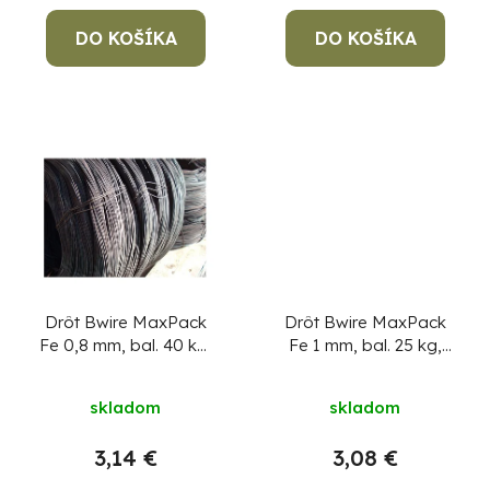
t
o
DO KOŠÍKA
DO KOŠÍKA
v
Po
po
91
99
Drôt Bwire MaxPack
Drôt Bwire MaxPack
(P
Fe 0,8 mm, bal. 40 kg,
Fe 1 mm, bal. 25 kg,
07
17
čierny
Cena za 1 kg,
čierny
Cena za 1 kg,
min. objednávka 40 kg!
min. objednávka 25 kg!
skladom
skladom
3,14 €
3,08 €