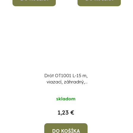
Drôt OT1001 L-15 m,
viazací, záhradný,
cievka so strihačom
skladom
1,23 €
DO KOŠÍKA