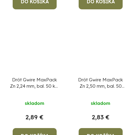
DO KOŠÍKA
DO KOŠÍKA
Drôt Gwire MaxPack
Drôt Gwire MaxPack
Zn 2,24 mm, bal. 50 kg,
Zn 2,50 mm, bal. 50
pozinkovaný
Cena za 1
kg, pozinkovaný
Cena
kg, min. objednávka
za 1 kg, min.
skladom
skladom
50 kg!
objednávka 50 kg!
2,89 €
2,83 €