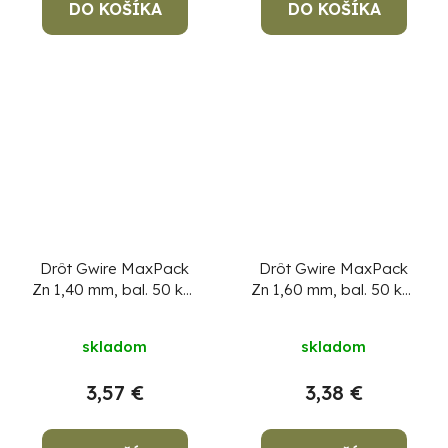
DO KOŠÍKA
DO KOŠÍKA
Drôt Gwire MaxPack
Drôt Gwire MaxPack
Zn 1,40 mm, bal. 50 kg,
Zn 1,60 mm, bal. 50 kg,
pozinkovaný
Cena za 1
pozinkovaný
Cena za 1
kg, min. objednávka
kg, min. objednávka
skladom
skladom
50 kg!
50 kg!
3,57 €
3,38 €