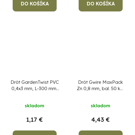
DO KOŠÍKA
DO KOŠÍKA
Drôt GardenTwist PVC
Drôt Gwire MaxPack
0,4x3 mm, L-300 mm,
Zn 0,8 mm, bal. 50 kg,
viazací, bal. 100 ks
pozinkovaný
Cena za 1
kg, min. objednávka
skladom
skladom
50 kg!
1,17 €
4,43 €