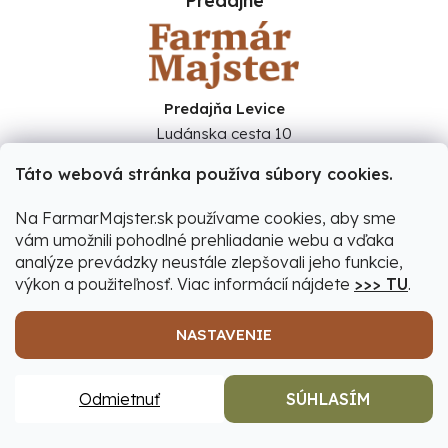
Predajne
Predajňa Levice
Ludánska cesta 10
934 05 Levice
Táto webová stránka používa súbory cookies.
Predajňa Šamorín
Bratislavská 80
Na FarmarMajster.sk používame cookies, aby sme
931 01 Šamorín
vám umožnili pohodlné prehliadanie webu a vďaka
analýze prevádzky neustále zlepšovali jeho funkcie,
Ukázať na mape →
výkon a použiteľnosť. Viac informácií nájdete
>>> TU
.
NASTAVENIE
Kontakty
Potrebujete poradiť? Opýtajte sa!
Odmietnuť
SÚHLASÍM
+421 918 101 996
(Po-Pia 07:00 - 17:00