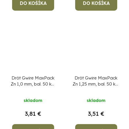
DO KOŠÍKA
DO KOŠÍKA
Drôt Gwire MaxPack
Drôt Gwire MaxPack
Zn 1,0 mm, bal. 50 kg,
Zn 1,25 mm, bal. 50 kg,
pozinkovaný
Cena za 1
pozinkovaný
Cena za 1
kg, min. objednávka
kg, min. objednávka
skladom
skladom
50 kg!
50 kg!
3,81 €
3,51 €