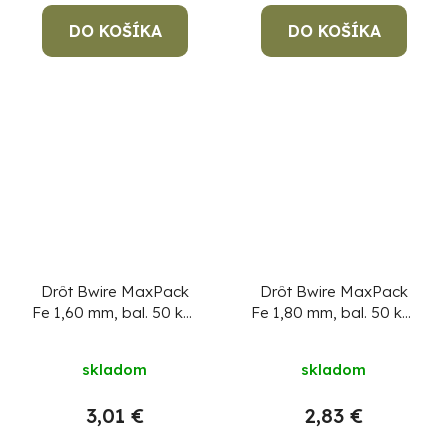
DO KOŠÍKA
DO KOŠÍKA
Drôt Bwire MaxPack
Drôt Bwire MaxPack
Fe 1,60 mm, bal. 50 kg,
Fe 1,80 mm, bal. 50 kg,
čierny
Cena za 1 kg,
čierny
Cena za 1 kg,
min. objednávka 50 kg!
min. objednávka 50 kg!
skladom
skladom
3,01 €
2,83 €