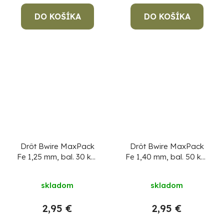
DO KOŠÍKA
DO KOŠÍKA
Drôt Bwire MaxPack
Drôt Bwire MaxPack
Fe 1,25 mm, bal. 30 kg,
Fe 1,40 mm, bal. 50 kg,
čierny
Cena za 1 kg,
čierny
Cena za 1 kg,
min. objednávka 30 kg!
min. objednávka 50 kg!
skladom
skladom
2,95 €
2,95 €