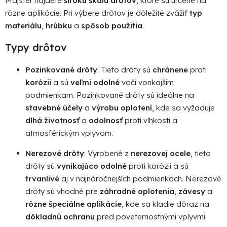
Majster nájdete
širokú škálu drôtov
, ktoré sú určené na
k
rôzne aplikácie. Pri výbere drôtov je dôležité zvážiť
typ
y
v
materiálu
,
hrúbku
a
spôsob použitia
.
ý
Typy drôtov
p
i
s
Pozinkované drôty
: Tieto drôty sú
chránene
proti
u
korózii
a sú
veľmi odolné
voči vonkajším
podmienkam. Pozinkované drôty sú ideálne na
stavebné účely
a
výrobu oplotení
, kde sa vyžaduje
dlhá životnosť
a
odolnosť
proti vlhkosti a
atmosférickým vplyvom.
Nerezové drôty
: Vyrobené z
nerezovej ocele
, tieto
drôty sú
vynikajúco odolné
proti korózii a sú
trvanlivé
aj v najnáročnejších podmienkach. Nerezové
drôty sú vhodné pre
záhradné oplotenia
,
závesy
a
rôzne špeciálne aplikácie
, kde sa kladie dôraz na
dôkladnú ochranu
pred poveternostnými vplyvmi.