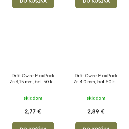
DO KOŠÍKA
DO KOŠÍKA
Drôt Gwire MaxPack
Drôt Gwire MaxPack
Zn 3,15 mm, bal. 50 kg,
Zn 4,0 mm, bal. 50 kg,
pozinkovaný
Cena za 1
pozinkovaný
Cena za 1
kg, min. objednávka
kg, min. objednávka
skladom
skladom
50 kg!
50 kg!
2,77 €
2,89 €