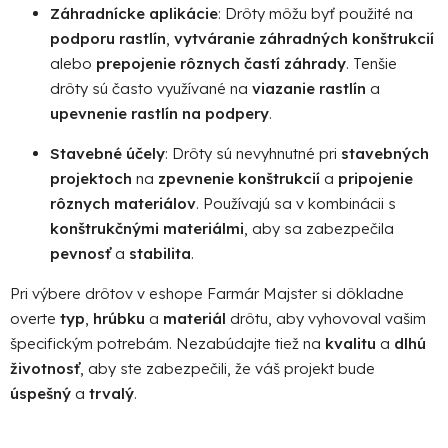
Záhradnícke aplikácie
: Drôty môžu byť použité na
podporu rastlín
,
vytváranie záhradných konštrukcií
alebo
prepojenie rôznych častí záhrady
. Tenšie
drôty sú často využívané na
viazanie rastlín
a
upevnenie rastlín na podpery
.
Stavebné účely
: Drôty sú nevyhnutné pri
stavebných
projektoch
na
zpevnenie konštrukcií
a
pripojenie
rôznych materiálov
. Používajú sa v kombinácii s
konštrukčnými materiálmi
, aby sa zabezpečila
pevnosť
a
stabilita
.
Pri výbere drôtov v eshope Farmár Majster si dôkladne
overte
typ
,
hrúbku
a
materiál
drôtu, aby vyhovoval vašim
špecifickým potrebám. Nezabúdajte tiež na
kvalitu
a
dlhú
životnosť
, aby ste zabezpečili, že váš projekt bude
úspešný
a
trvalý
.