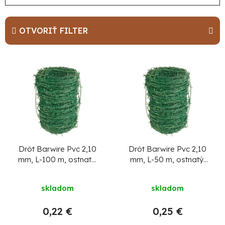
a
d
e
OTVORIŤ FILTER
n
i
V
e
ý
p
p
r
i
o
s
d
p
u
r
Drôt Barwire Pvc 2,10
Drôt Barwire Pvc 2,10
mm, L-100 m, ostnatý,
mm, L-50 m, ostnatý,
k
o
poplastovaný
poplastovaný
t
d
skladom
skladom
o
u
v
k
0,22 €
0,25 €