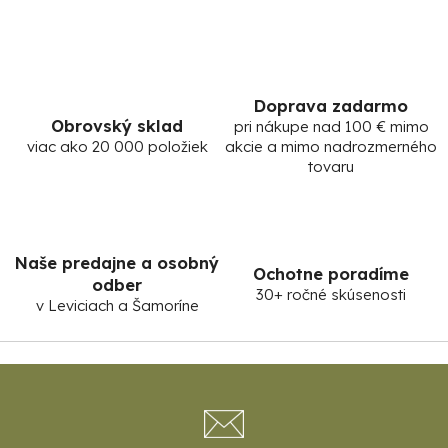
Doprava zadarmo
Obrovský sklad
pri nákupe nad 100 € mimo
viac ako 20 000 položiek
akcie a mimo nadrozmerného
tovaru
Naše predajne a osobný
Ochotne poradíme
odber
30+ ročné skúsenosti
v Leviciach a Šamoríne
Z
á
p
ä