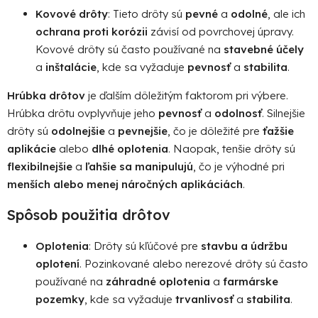
Kovové drôty
: Tieto drôty sú
pevné
a
odolné
, ale ich
ochrana proti korózii
závisí od povrchovej úpravy.
Kovové drôty sú často používané na
stavebné účely
a
inštalácie
, kde sa vyžaduje
pevnosť
a
stabilita
.
Hrúbka drôtov
je ďalším dôležitým faktorom pri výbere.
Hrúbka drôtu ovplyvňuje jeho
pevnosť
a
odolnosť
. Silnejšie
drôty sú
odolnejšie
a
pevnejšie
, čo je dôležité pre
ťažšie
aplikácie
alebo
dlhé oplotenia
. Naopak, tenšie drôty sú
flexibilnejšie
a
ľahšie sa manipulujú
, čo je výhodné pri
menších alebo menej náročných aplikáciách
.
Spôsob použitia
drôtov
Oplotenia
: Drôty sú kľúčové pre
stavbu a údržbu
oplotení
. Pozinkované alebo nerezové drôty sú často
používané na
záhradné oplotenia
a
farmárske
pozemky
, kde sa vyžaduje
trvanlivosť
a
stabilita
.