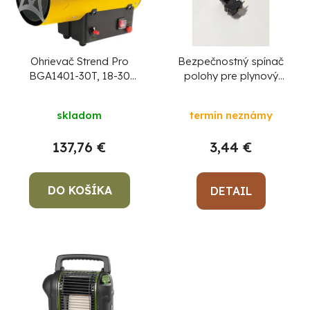
r
i
o
s
d
p
u
r
Ohrievač Strend Pro
Bezpečnostný spínač
BGA1401-30T, 18-30
polohy pre plynový
k
o
kW, plynový
ohrievač Strend Pro
t
d
GH08/SN08, diel 11
skladom
termín neznámy
o
u
Po
v
k
137,76 €
3,44 €
po
t
91
o
DO KOŠÍKA
DETAIL
99
(P
v
07
17