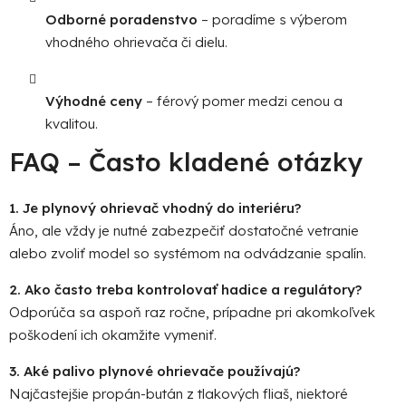
Odborné poradenstvo
– poradíme s výberom
vhodného ohrievača či dielu.
Výhodné ceny
– férový pomer medzi cenou a
kvalitou.
FAQ – Často kladené otázky
1. Je plynový ohrievač vhodný do interiéru?
Áno, ale vždy je nutné zabezpečiť dostatočné vetranie
alebo zvoliť model so systémom na odvádzanie spalín.
2. Ako často treba kontrolovať hadice a regulátory?
Odporúča sa aspoň raz ročne, prípadne pri akomkoľvek
poškodení ich okamžite vymeniť.
3. Aké palivo plynové ohrievače používajú?
Najčastejšie propán-bután z tlakových fliaš, niektoré