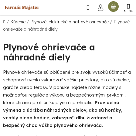
Prejsť
Hľadať
NÁKU
na
obsah
KOŠÍ
Domov
/
Kúrenie
/
Plynové, elektrické a naftové ohrievače
/
Plynové
ohrievače a náhradné diely
Plynové ohrievače a
náhradné diely
Plynové ohrievače sú obľúbené pre svoju vysokú účinnosť a
schopnosť rýchlo vykurovať väčšie priestory, ako sú dielne,
garáže alebo terasy. V ponuke nájdete rôzne modely s
možnosťou regulácie výkonu a bezpečnostnými prvkami,
ktoré chránia proti úniku plynu či prehriatiu.
Pravidelná
výmena a údržba náhradných dielov, ako sú horáky,
ventily alebo hadice, zabezpečí dlhú životnosť a
bezpečný chod vášho plynového ohrievača.