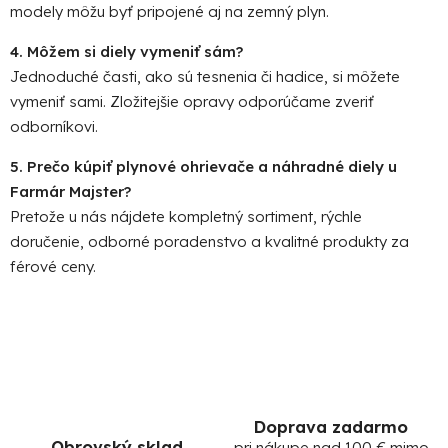
modely môžu byť pripojené aj na zemný plyn.
4. Môžem si diely vymeniť sám?
Jednoduché časti, ako sú tesnenia či hadice, si môžete
vymeniť sami. Zložitejšie opravy odporúčame zveriť
odborníkovi.
5. Prečo kúpiť plynové ohrievače a náhradné diely u
Farmár Majster?
Pretože u nás nájdete kompletný sortiment, rýchle
doručenie, odborné poradenstvo a kvalitné produkty za
férové ceny.
Doprava zadarmo
Obrovský sklad
pri nákupe nad 100 € mimo