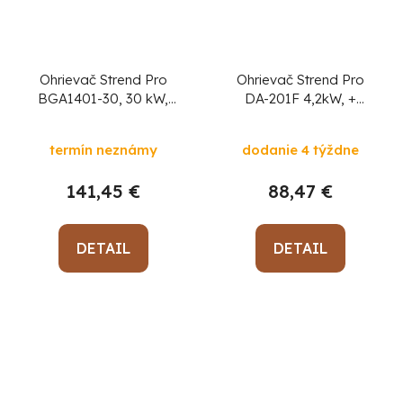
Ohrievač Strend Pro
Ohrievač Strend Pro
BGA1401-30, 30 kW,
DA-201F 4,2kW, +
plynový
+ Doprava
plynová hadica a
Zdarma
regulátor plynu,
termín neznámy
dodanie 4 týždne
plynový, skladací
141,45 €
88,47 €
DETAIL
DETAIL