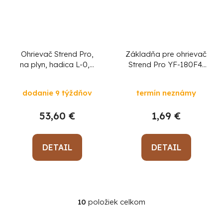
Ohrievač Strend Pro,
Základňa pre ohrievač
na plyn, hadica L-0,8
Strend Pro YF-180F4,
m, s regulátorom
4,2kW
dodanie 9 týždňov
termín neznámy
53,60 €
1,69 €
DETAIL
DETAIL
10
položiek celkom
O
v