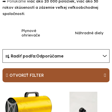
➡️ Ponúkame
viac ako 20 000 položiek, viac ako 30
rokov skúseností a zázemie veľkej veľkoobchodnej
spoločnosti
.
Plynové
Náhradné diely
ohrievače
R
Radiť podľa:
Odporúčame
a
d
e
OTVORIŤ FILTER
n
i
V
e
ý
p
p