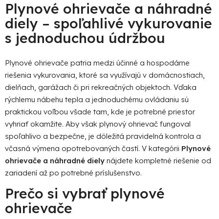
l
Plynové ohrievače a náhradné
á
diely – spoľahlivé vykurovanie
d
s jednoduchou údržbou
a
c
i
Plynové ohrievače patria medzi účinné a hospodárne
e
riešenia vykurovania, ktoré sa využívajú v domácnostiach,
p
dielňach, garážach či pri rekreačných objektoch. Vďaka
r
rýchlemu nábehu tepla a jednoduchému ovládaniu sú
v
k
praktickou voľbou všade tam, kde je potrebné priestor
y
vyhriať okamžite. Aby však plynový ohrievač fungoval
v
spoľahlivo a bezpečne, je dôležitá pravidelná kontrola a
ý
včasná výmena opotrebovaných častí. V kategórii
Plynové
p
ohrievače a náhradné diely
nájdete kompletné riešenie od
i
zariadení až po potrebné príslušenstvo.
s
u
Prečo si vybrať plynové
ohrievače