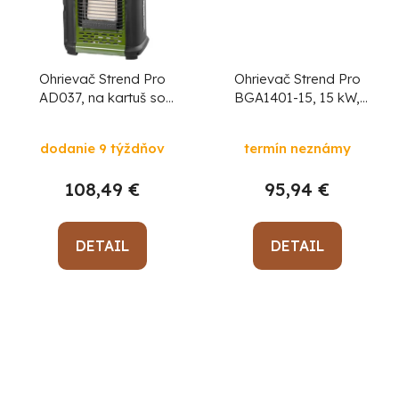
Ohrievač Strend Pro
Ohrievač Strend Pro
AD037, na kartuš so
BGA1401-15, 15 kW,
závitom, kempingový,
plynový
prenosný, piezo
dodanie 9 týždňov
termín neznámy
108,49 €
95,94 €
DETAIL
DETAIL