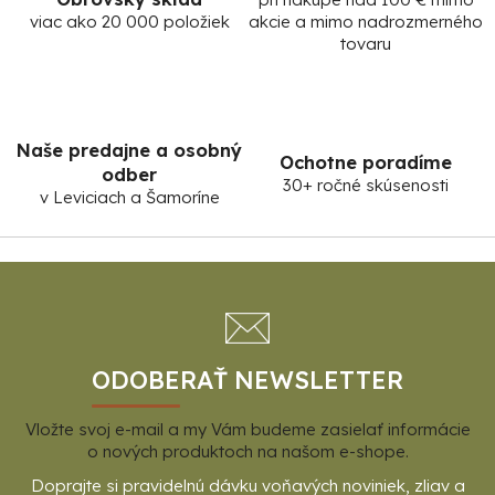
viac ako 20 000 položiek
akcie a mimo nadrozmerného
tovaru
Naše predajne a osobný
Ochotne poradíme
odber
30+ ročné skúsenosti
v Leviciach a Šamoríne
Z
á
p
ä
t
ODOBERAŤ NEWSLETTER
i
Vložte svoj e-mail a my Vám budeme zasielať informácie
e
o nových produktoch na našom e-shope.