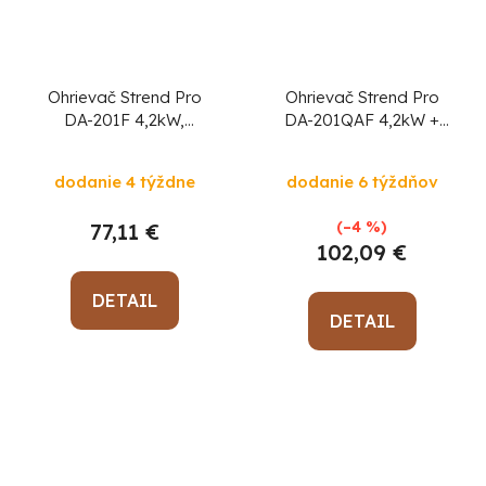
Ohrievač Strend Pro
Ohrievač Strend Pro
DA-201F 4,2kW,
DA-201QAF 4,2kW +
plynový, skladací, bez
1,2kW, + plynová
hadice a regulátora
hadica a regulátor
dodanie 4 týždne
dodanie 6 týždňov
plynu
plynu, 3v1, plynový,
elektrický, s
(–4 %)
77,11 €
ventilátorom, skladací
102,09 €
DETAIL
DETAIL