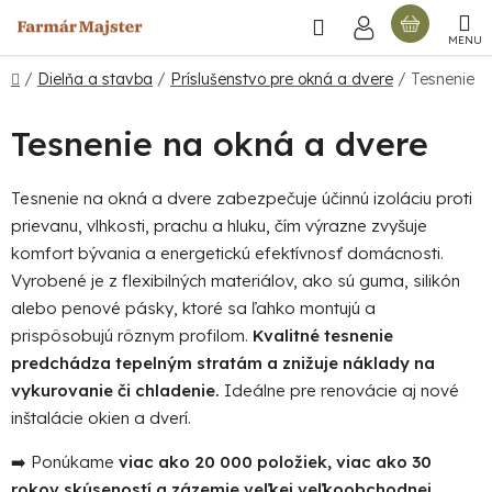
Prejsť
Hľadať
NÁKU
na
obsah
KOŠÍ
Domov
/
Dielňa a stavba
/
Príslušenstvo pre okná a dvere
/
Tesnenie
Tesnenie na okná a dvere
Tesnenie na okná a dvere zabezpečuje účinnú izoláciu proti
prievanu, vlhkosti, prachu a hluku, čím výrazne zvyšuje
komfort bývania a energetickú efektívnosť domácnosti.
Vyrobené je z flexibilných materiálov, ako sú guma, silikón
alebo penové pásky, ktoré sa ľahko montujú a
prispôsobujú rôznym profilom.
Kvalitné tesnenie
predchádza tepelným stratám a znižuje náklady na
vykurovanie či chladenie.
Ideálne pre renovácie aj nové
inštalácie okien a dverí.
➡️ Ponúkame
viac ako 20 000 položiek, viac ako 30
rokov skúseností a zázemie veľkej veľkoobchodnej