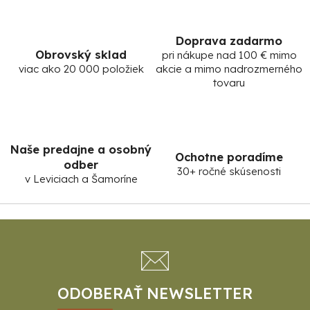
Doprava zadarmo
Obrovský sklad
pri nákupe nad 100 € mimo
viac ako 20 000 položiek
akcie a mimo nadrozmerného
tovaru
Naše predajne a osobný
Ochotne poradíme
odber
30+ ročné skúsenosti
v Leviciach a Šamoríne
Z
á
p
ä
t
ODOBERAŤ NEWSLETTER