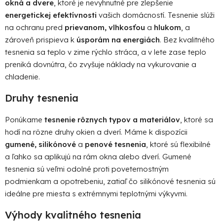
okná a dvere
, ktoré je nevyhnutné pre zlepšenie
c
i
energetickej efektívnosti
vašich domácností. Tesnenie slúži
e
na ochranu pred
prievanom, vlhkosťou
a
hlukom
, a
p
zároveň prispieva k
úsporám na energiách
. Bez kvalitného
r
tesnenia sa teplo v zime rýchlo stráca, a v lete zase teplo
v
preniká dovnútra, čo zvyšuje náklady na vykurovanie a
k
chladenie.
y
v
Druhy tesnenia
ý
p
Ponúkame
tesnenie rôznych typov a materiálov
, ktoré sa
i
hodí na rôzne druhy okien a dverí. Máme k dispozícii
s
gumené, silikónové
a
penové tesnenia
, ktoré sú flexibilné
u
a ľahko sa aplikujú na rám okna alebo dverí. Gumené
tesnenia sú veľmi odolné proti poveternostným
podmienkam a opotrebeniu, zatiaľ čo silikónové tesnenia sú
ideálne pre miesta s extrémnymi teplotnými výkyvmi.
Výhody kvalitného tesnenia