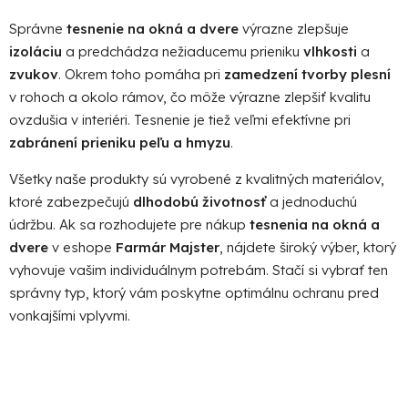
Správne
tesnenie na okná a dvere
výrazne zlepšuje
izoláciu
a predchádza nežiaducemu prieniku
vlhkosti
a
zvukov
. Okrem toho pomáha pri
zamedzení tvorby plesní
v rohoch a okolo rámov, čo môže výrazne zlepšiť kvalitu
ovzdušia v interiéri. Tesnenie je tiež veľmi efektívne pri
zabránení prieniku peľu a hmyzu
.
Všetky naše produkty sú vyrobené z kvalitných materiálov,
ktoré zabezpečujú
dlhodobú životnosť
a jednoduchú
údržbu. Ak sa rozhodujete pre nákup
tesnenia na okná a
dvere
v eshope
Farmár Majster
, nájdete široký výber, ktorý
vyhovuje vašim individuálnym potrebám. Stačí si vybrať ten
správny typ, ktorý vám poskytne optimálnu ochranu pred
vonkajšími vplyvmi.