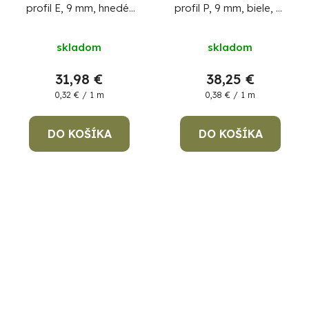
profil E, 9 mm, hnedé,
profil P, 9 mm, biele, L-
L-100 m, na okná a
100 m, na okná a
dvere, hnedé
dvere,
skladom
skladom
31,98 €
38,25 €
Jednotková
Jednotková
0,32 € / 1 m
0,38 € / 1 m
cena:
cena:
DO KOŠÍKA
DO KOŠÍKA