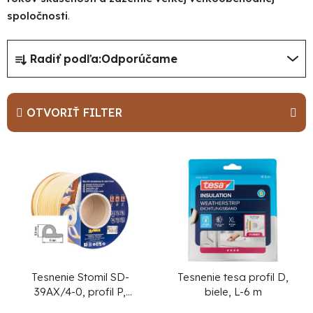
spoločnosti
.
R
Radiť podľa:
Odporúčame
a
d
e
OTVORIŤ FILTER
n
i
V
e
ý
p
p
r
i
o
s
d
p
u
r
Tesnenie Stomil SD-
Tesnenie tesa profil D,
39AX/4-0, profil P,
biele, L-6 m
k
o
9x5.5 mm, L-100 m, na