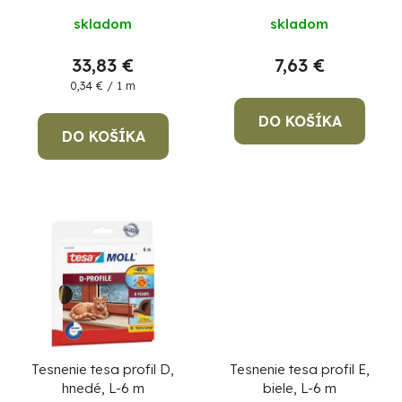
t
d
okná a dvere, hnedé
skladom
skladom
o
u
v
k
33,83 €
7,63 €
Jednotková
0,34 € / 1 m
t
cena:
o
DO KOŠÍKA
DO KOŠÍKA
v
Po
po
91
99
(P
07
17
Tesnenie tesa profil D,
Tesnenie tesa profil E,
hnedé, L-6 m
biele, L-6 m