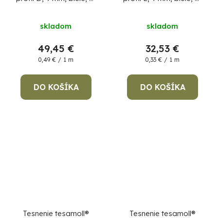
100 m, na okná a
100 m, na okná a
dvere
dvere, hnedé
skladom
skladom
49,45 €
32,53 €
Jednotková
Jednotková
0,49 € / 1 m
0,33 € / 1 m
cena:
cena:
DO KOŠÍKA
DO KOŠÍKA
Tesnenie tesamoll®
Tesnenie tesamoll®