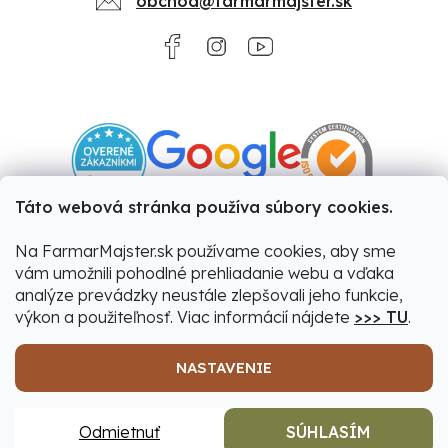
obchod@farmarmajster.sk
Táto webová stránka používa súbory cookies.
Na FarmarMajster.sk používame cookies, aby sme
vám umožnili pohodlné prehliadanie webu a vďaka
analýze prevádzky neustále zlepšovali jeho funkcie,
výkon a použiteľnosť. Viac informácií nájdete
>>> TU
.
NASTAVENIE
Vytvoril Shoptet
|
Upravil Balkys
Odmietnuť
SÚHLASÍM
Copyright 2026
Farmár&Majster
. Všetky práva