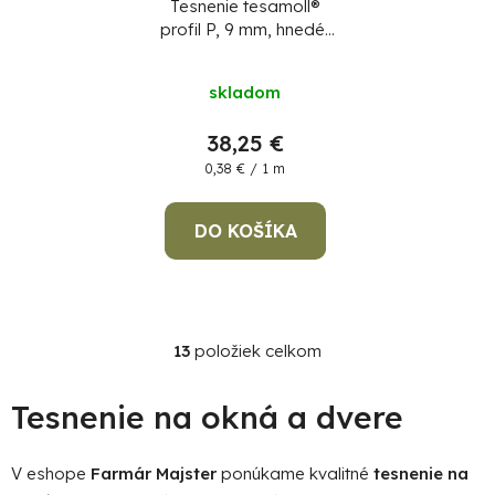
Tesnenie tesamoll®
profil P, 9 mm, hnedé,
L-100 m, na okná a
dvere, hnedé
skladom
38,25 €
Jednotková
0,38 € / 1 m
cena:
DO KOŠÍKA
13
položiek celkom
O
v
l
Tesnenie na okná a dvere
á
d
V eshope
Farmár Majster
ponúkame kvalitné
tesnenie na
a