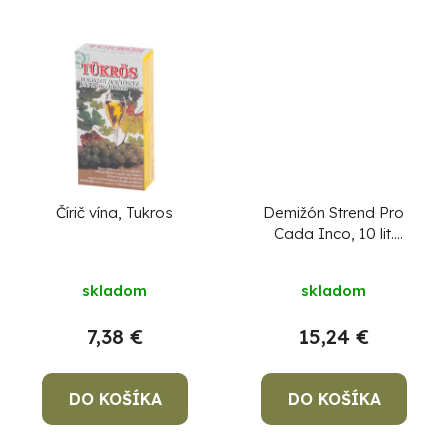
Čírič vína, Tukros
Demižón Strend Pro
Cada Inco, 10 lit.
sklenený, na víno a
Priemerné
pálenku, plastový kryt
skladom
skladom
hodnotenie
produktu
7,38 €
15,24 €
je
5,0
DO KOŠÍKA
DO KOŠÍKA
z
5