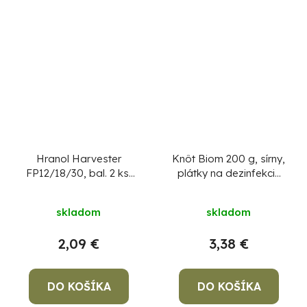
Hranol Harvester
Knôt Biom 200 g, sírny,
FP12/18/30, bal. 2 ks,
plátky na dezinfekciu
diel I
nádob a pivníc
skladom
skladom
2,09 €
3,38 €
DO KOŠÍKA
DO KOŠÍKA