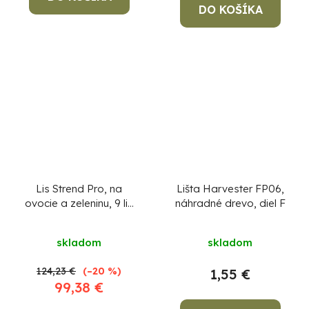
DO KOŠÍKA
Lis Strend Pro, na
Lišta Harvester FP06,
ovocie a zeleninu, 9 lit,
náhradné drevo, diel F
s filtračným vrecom
skladom
skladom
124,23 €
(–20 %)
1,55 €
99,38 €