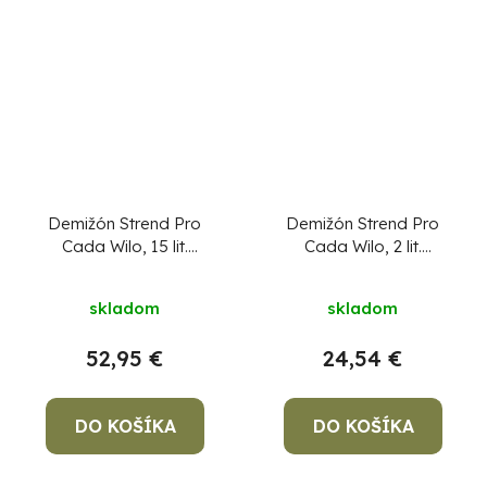
Demižón Strend Pro
Demižón Strend Pro
Cada Wilo, 15 lit.
Cada Wilo, 2 lit.
sklenený, na víno a
sklenený, na víno a
Priemerné
pálenku, opletený, MIX
pálenku, opletený, MIX
skladom
skladom
farieb
farieb
hodnotenie
produktu
52,95 €
24,54 €
je
5,0
DO KOŠÍKA
z
DO KOŠÍKA
5
hviezdičiek.