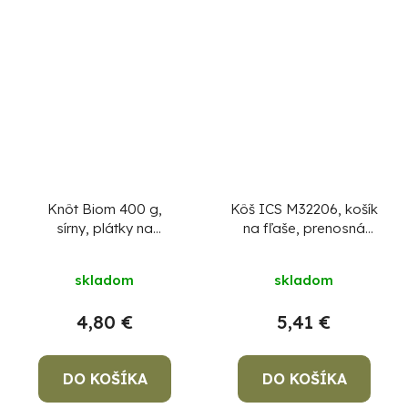
Knôt Biom 400 g,
Kôš ICS M32206, košík
sírny, plátky na
na fľaše, prenosná
dezinfekciu nádob a
prepravka s rúčkou na
pivníc
6 fliaš
skladom
skladom
4,80 €
5,41 €
DO KOŠÍKA
DO KOŠÍKA