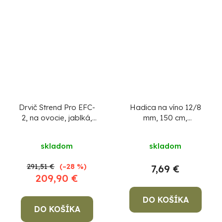
Drvič Strend Pro EFC-
Hadica na víno 12/8
2, na ovocie, jablká,
mm, 150 cm,
550 W, 1 lit., 200 kg/h.,
celogumová, červená,
Priemerné
43x22x33 cm
potravinárska
skladom
skladom
hodnotenie
produktu
291,51 €
(–28 %)
7,69 €
je
209,90 €
3,6
z
DO KOŠÍKA
DO KOŠÍKA
5