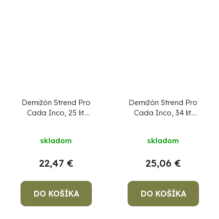
Demižón Strend Pro
Demižón Strend Pro
Cada Inco, 25 lit.
Cada Inco, 34 lit.
sklenený, demižón na
sklenený, demižón na
Priemerné
víno a pálenku,
víno a pálenku,
skladom
skladom
plastový kryt
plastový kryt
hodnotenie
produktu
22,47 €
25,06 €
je
4,0
DO KOŠÍKA
DO KOŠÍKA
z
5
hviezdičiek.