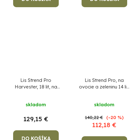
Lis Strend Pro
Lis Strend Pro, na
Harvester, 18 lit, na
ovocie a zeleninu 14 lit,
hrozno, s rámom a
s filtračným vrecom
filtračným vrecom
skladom
skladom
140,22 €
(–20 %)
129,15 €
112,18 €
DO KOŠÍKA