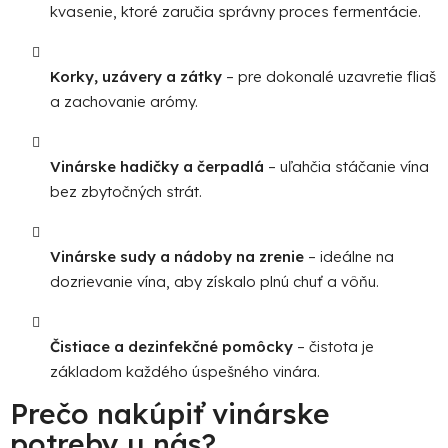
kvasenie, ktoré zaručia správny proces fermentácie.
Korky, uzávery a zátky
– pre dokonalé uzavretie fliaš
a zachovanie arómy.
Vinárske hadičky a čerpadlá
– uľahčia stáčanie vína
bez zbytočných strát.
Vinárske sudy a nádoby na zrenie
– ideálne na
dozrievanie vína, aby získalo plnú chuť a vôňu.
Čistiace a dezinfekčné pomôcky
– čistota je
základom každého úspešného vinára.
Prečo nakúpiť vinárske
potreby u nás?