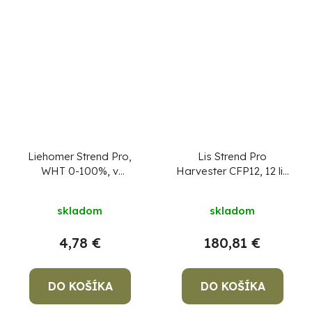
Liehomer Strend Pro,
Lis Strend Pro
WHT 0-100%, v
Harvester CFP12, 12 lit,
krabičke
na hrozno, s rámom
skladom
skladom
4,78 €
180,81 €
DO KOŠÍKA
DO KOŠÍKA