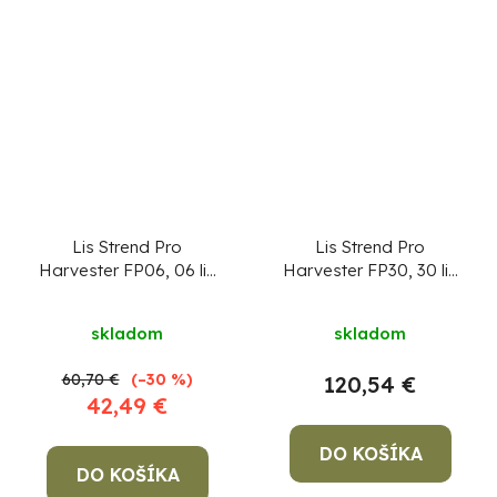
Lis Strend Pro
Lis Strend Pro
Harvester FP06, 06 lit,
Harvester FP30, 30 lit,
na hrozno
na hrozno
Priemerné
skladom
skladom
hodnotenie
produktu
60,70 €
(–30 %)
120,54 €
je
42,49 €
5,0
z
DO KOŠÍKA
DO KOŠÍKA
5