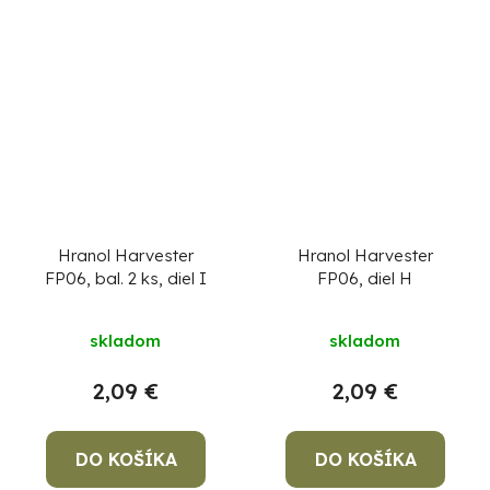
hviezdičiek.
Hranol Harvester
Hranol Harvester
FP06, bal. 2 ks, diel I
FP06, diel H
skladom
skladom
2,09 €
2,09 €
DO KOŠÍKA
DO KOŠÍKA