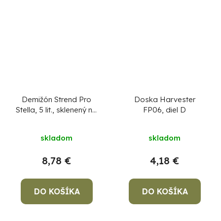
Demižón Strend Pro
Doska Harvester
Stella, 5 lit., sklenený na
FP06, diel D
víno a pálenku s
uzáverom
skladom
skladom
8,78 €
4,18 €
DO KOŠÍKA
DO KOŠÍKA