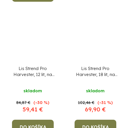
hviezdičiek.
Lis Strend Pro
Lis Strend Pro
Harvester, 12 lit, na
Harvester, 18 lit, na
hrozno
hrozno
skladom
skladom
84,87 €
(–30 %)
102,46 €
(–31 %)
59,41 €
69,90 €
DO KOŠÍKA
DO KOŠÍKA