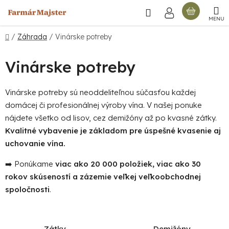
Prejsť
Hľadať
NÁKU
na
obsah
KOŠÍ
Domov
/
Záhrada
/
Vinárske potreby
Vinárske potreby
Vinárske potreby sú neoddeliteľnou súčasťou každej
domácej či profesionálnej výroby vína. V našej ponuke
nájdete všetko od lisov, cez demižóny až po kvasné zátky.
Kvalitné vybavenie je základom pre úspešné kvasenie aj
uchovanie vína.
➡️ Ponúkame
viac ako 20 000 položiek, viac ako 30
rokov skúseností a zázemie veľkej veľkoobchodnej
spoločnosti
.
Zátky
Demižóny