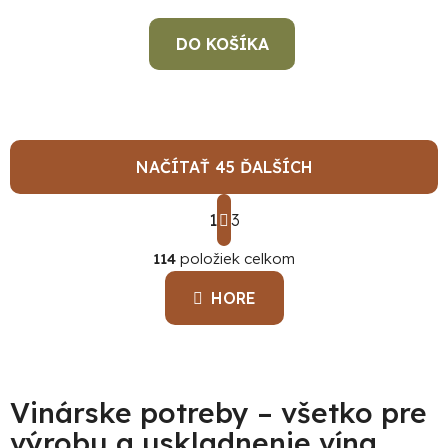
DO KOŠÍKA
NAČÍTAŤ 45 ĎALŠÍCH
S
1
t
3
O
r
á
114
položiek celkom
v
n
l
k
HORE
á
o
d
v
a
a
c
n
i
i
Vinárske potreby – všetko pre
e
e
výrobu a uskladnenie vína
p