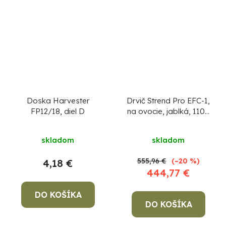
Doska Harvester
Drvič Strend Pro EFC-1,
FP12/18, diel D
na ovocie, jablká, 1100
W, 15 lit., 400 kg/h,
55x55x104 cm
skladom
skladom
555,96 €
(–20 %)
4,18 €
444,77 €
DO KOŠÍKA
DO KOŠÍKA