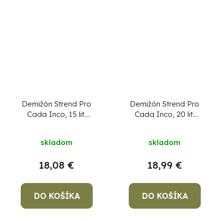
hviezdičiek.
Demižón Strend Pro
Demižón Strend Pro
Cada Inco, 15 lit.
Cada Inco, 20 lit.
sklenený, demižón na
sklenený, demižón na
Priemerné
víno a pálenku,
víno a pálenku,
skladom
skladom
plastový kryt
plastový kryt
hodnotenie
produktu
18,08 €
18,99 €
je
3,3
DO KOŠÍKA
DO KOŠÍKA
z
5
hviezdičiek.