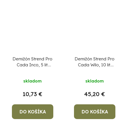
Demižón Strend Pro
Demižón Strend Pro
Cada Inco, 5 lit.
Cada Wilo, 10 lit.
sklenený, demižón na
sklenený, na víno a
víno a pálenku,
pálenku, opletený, MIX
skladom
skladom
plastový kryt
farieb
10,73 €
45,20 €
DO KOŠÍKA
DO KOŠÍKA