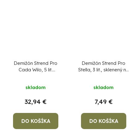
Demižón Strend Pro
Demižón Strend Pro
Cada Wilo, 5 lit.
Stella, 3 lit., sklenený na
sklenený, na víno a
víno a pálenku s
pálenku, opletený, MIX
uzáverom
skladom
skladom
farieb
32,94 €
7,49 €
DO KOŠÍKA
DO KOŠÍKA