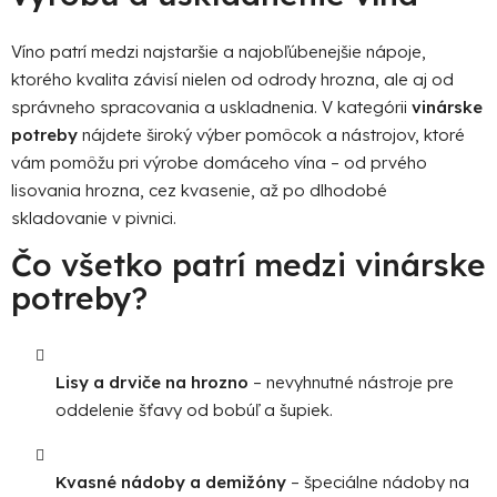
r
v
Víno patrí medzi najstaršie a najobľúbenejšie nápoje,
k
ktorého kvalita závisí nielen od odrody hrozna, ale aj od
y
správneho spracovania a uskladnenia. V kategórii
vinárske
v
ý
potreby
nájdete široký výber pomôcok a nástrojov, ktoré
p
vám pomôžu pri výrobe domáceho vína – od prvého
i
lisovania hrozna, cez kvasenie, až po dlhodobé
s
skladovanie v pivnici.
u
Čo všetko patrí medzi vinárske
potreby?
Lisy a drviče na hrozno
– nevyhnutné nástroje pre
oddelenie šťavy od bobúľ a šupiek.
Kvasné nádoby a demižóny
– špeciálne nádoby na