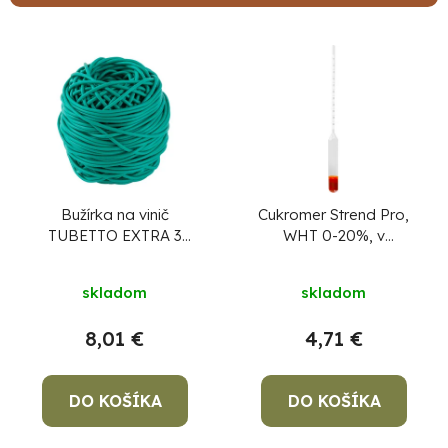
n
i
V
e
ý
p
p
r
i
o
s
d
p
Po
u
r
Bužírka na vinič
Cukromer Strend Pro,
po
TUBETTO EXTRA 3
WHT 0-20%, v
k
o
mm, 1 kg, viazacia, UV
krabičke
91
t
d
99
skladom
skladom
(P
o
u
07
v
17
k
8,01 €
4,71 €
t
o
DO KOŠÍKA
DO KOŠÍKA
v