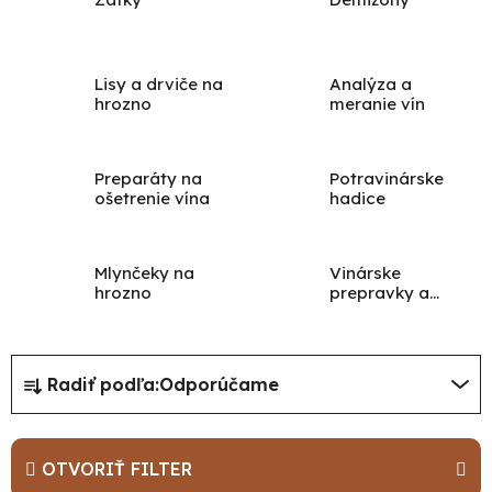
Lisy a drviče na
Analýza a
hrozno
meranie vín
Preparáty na
Potravinárske
ošetrenie vína
hadice
Mlynčeky na
Vinárske
hrozno
prepravky a
stojany
R
Radiť podľa:
Odporúčame
a
d
e
OTVORIŤ FILTER