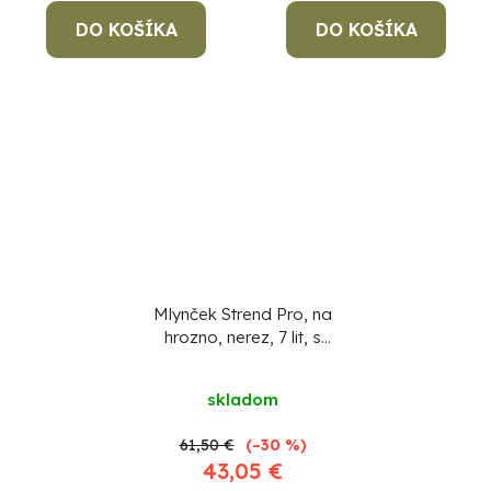
DO KOŠÍKA
DO KOŠÍKA
Mlynček Strend Pro, na
hrozno, nerez, 7 lit, s
plastovými zubami
skladom
61,50 €
(–30 %)
43,05 €