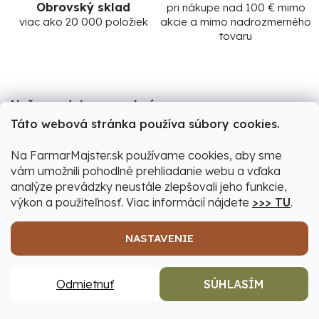
Obrovský sklad
pri nákupe nad 100 € mimo
viac ako 20 000 položiek
akcie a mimo nadrozmerného
tovaru
Naše predajne a osobný
Ochotne poradíme
odber
Táto webová stránka používa súbory cookies.
30+ ročné skúsenosti
v Leviciach a Šamoríne
Na FarmarMajster.sk používame cookies, aby sme
Z
vám umožnili pohodlné prehliadanie webu a vďaka
á
analýze prevádzky neustále zlepšovali jeho funkcie,
výkon a použiteľnosť. Viac informácií nájdete
>>> TU
.
p
ä
NASTAVENIE
t
ODOBERAŤ NEWSLETTER
i
Odmietnuť
SÚHLASÍM
Vložte svoj e-mail a my Vám budeme zasielať informácie
e
o nových produktoch na našom e-shope.