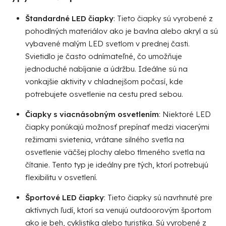
y
v
Štandardné LED čiapky
: Tieto čiapky sú vyrobené z
ý
pohodlných materiálov ako je bavlna alebo akryl a sú
p
vybavené malým LED svetlom v prednej časti.
i
Svietidlo je často odnímateľné, čo umožňuje
s
jednoduché nabíjanie a údržbu. Ideálne sú na
u
vonkajšie aktivity v chladnejšom počasí, kde
potrebujete osvetlenie na cestu pred sebou.
Čiapky s viacnásobným osvetlením
: Niektoré LED
čiapky ponúkajú možnosť prepínať medzi viacerými
režimami svietenia, vrátane silného svetla na
osvetlenie väčšej plochy alebo tlmeného svetla na
čítanie. Tento typ je ideálny pre tých, ktorí potrebujú
flexibilitu v osvetlení.
Športové LED čiapky
: Tieto čiapky sú navrhnuté pre
aktívnych ľudí, ktorí sa venujú outdoorovým športom
ako je beh, cyklistika alebo turistika. Sú vyrobené z