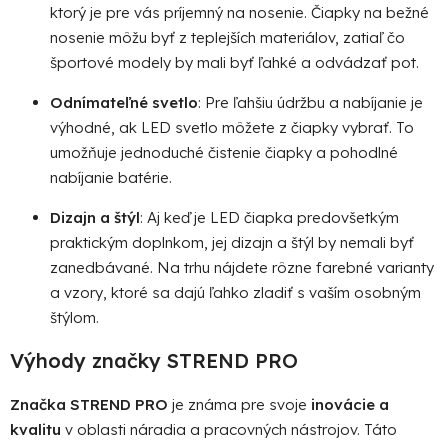
ktorý je pre vás príjemný na nosenie. Čiapky na bežné
nosenie môžu byť z teplejších materiálov, zatiaľ čo
športové modely by mali byť ľahké a odvádzať pot.
Odnímateľné svetlo
: Pre ľahšiu údržbu a nabíjanie je
výhodné, ak LED svetlo môžete z čiapky vybrať. To
umožňuje jednoduché čistenie čiapky a pohodlné
nabíjanie batérie.
Dizajn a štýl
: Aj keď je LED čiapka predovšetkým
praktickým doplnkom, jej dizajn a štýl by nemali byť
zanedbávané. Na trhu nájdete rôzne farebné varianty
a vzory, ktoré sa dajú ľahko zladiť s vaším osobným
štýlom.
Výhody značky STREND PRO
Značka STREND PRO
je známa pre svoje
inovácie a
kvalitu
v oblasti náradia a pracovných nástrojov. Táto