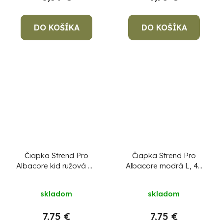
DO KOŠÍKA
DO KOŠÍKA
Čiapka Strend Pro
Čiapka Strend Pro
Albacore kid ružová M,
Albacore modrá L, 4x
4x SMD LED, USB
SMD LED, USB
nabíjanie
nabíjanie
skladom
skladom
7,75 €
7,75 €