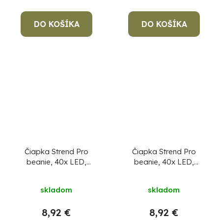
DO KOŠÍKA
DO KOŠÍKA
Čiapka Strend Pro
Čiapka Strend Pro
beanie, 40x LED,
beanie, 40x LED,
šedá, akrylové vlákna,
zelená, akrylové
750 mAh batéria
vlákna, 750 mAh
skladom
skladom
batéria
8,92 €
8,92 €