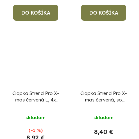
DO KOŠÍKA
DO KOŠÍKA
Čiapka Strend Pro X-
Čiapka Strend Pro X-
mas červená L, 4x
mas červená, so
SMD LED, 60 lm
sobmi, L, 4x SMD LED,
USB nabíjanie
skladom
skladom
(–1 %)
8,40 €
8,92 €