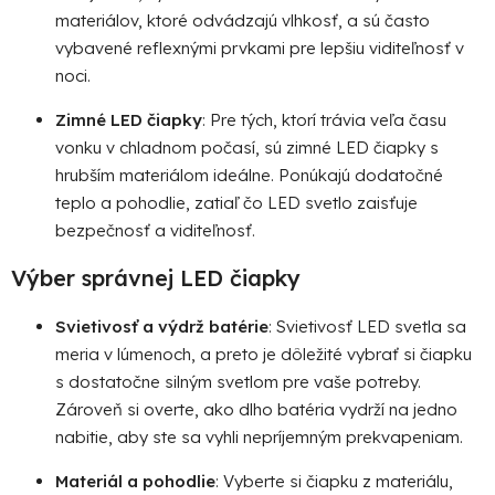
materiálov, ktoré odvádzajú vlhkosť, a sú často
vybavené reflexnými prvkami pre lepšiu viditeľnosť v
noci.
Zimné LED čiapky
: Pre tých, ktorí trávia veľa času
vonku v chladnom počasí, sú zimné LED čiapky s
hrubším materiálom ideálne. Ponúkajú dodatočné
teplo a pohodlie, zatiaľ čo LED svetlo zaisťuje
bezpečnosť a viditeľnosť.
Výber správnej LED čiapky
Svietivosť a výdrž batérie
: Svietivosť LED svetla sa
meria v lúmenoch, a preto je dôležité vybrať si čiapku
s dostatočne silným svetlom pre vaše potreby.
Zároveň si overte, ako dlho batéria vydrží na jedno
nabitie, aby ste sa vyhli nepríjemným prekvapeniam.
Materiál a pohodlie
: Vyberte si čiapku z materiálu,