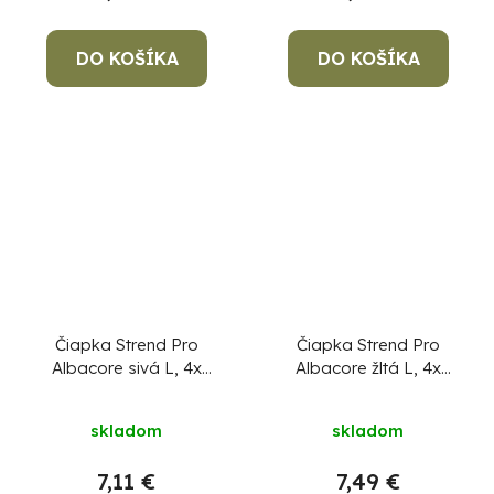
DO KOŠÍKA
DO KOŠÍKA
Čiapka Strend Pro
Čiapka Strend Pro
Albacore sivá L, 4x
Albacore žltá L, 4x
SMD LED, USB
SMD LED, USB
nabíjanie
nabíjanie
skladom
skladom
7,11 €
7,49 €