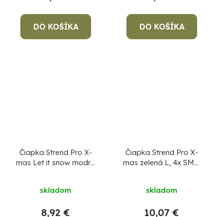
DO KOŠÍKA
DO KOŠÍKA
Čiapka Strend Pro X-
Čiapka Strend Pro X-
mas Let it snow modrá
mas zelená L, 4x SMD
L, 4x SMD LED, USB
LED, 60 lm
nabíjanie
skladom
skladom
8,92 €
10,07 €