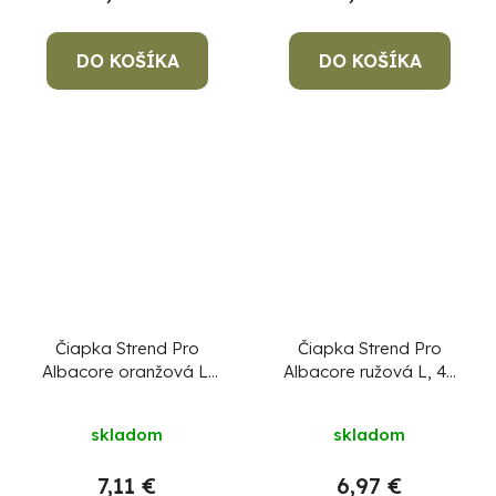
DO KOŠÍKA
DO KOŠÍKA
Čiapka Strend Pro
Čiapka Strend Pro
Albacore oranžová L,
Albacore ružová L, 4x
4x SMD LED, USB
SMD LED, USB
nabíjanie
nabíjanie
skladom
skladom
7,11 €
6,97 €