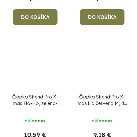
DO KOŠÍKA
DO KOŠÍKA
Čiapka Strend Pro X-
Čiapka Strend Pro X-
mas Ho-Ho, zeleno-
mas kid červená M, 4x
čierna L, 4x SMD LED,
SMD LED, USB
USB nabíjanie
nabíjanie
skladom
skladom
10,59 €
9,18 €