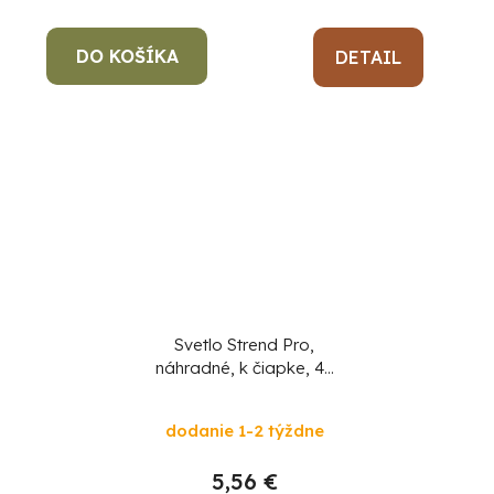
je
5,0
DO KOŠÍKA
z
DETAIL
5
hviezdičiek.
Svetlo Strend Pro,
náhradné, k čiapke, 4x
SMD LED, 60 lm
dodanie 1-2 týždne
5,56 €