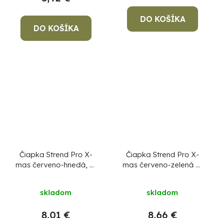
DO KOŠÍKA
DO KOŠÍKA
Čiapka Strend Pro X-
Čiapka Strend Pro X-
mas červeno-hnedá, L,
mas červeno-zelená L,
4x SMD LED, USB
4x SMD LED, USB
nabíjanie
nabíjanie
skladom
skladom
8,01 €
8,66 €