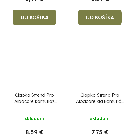
DO KOŠÍKA
DO KOŠÍKA
Čiapka Strend Pro
Čiapka Strend Pro
Albacore kamufláž
Albacore kid kamufláž
sivá L, 4x SMD LED,
M, 4x SMD LED, USB
USB nabíjanie
nabíjanie
skladom
skladom
8,59 €
7,75 €