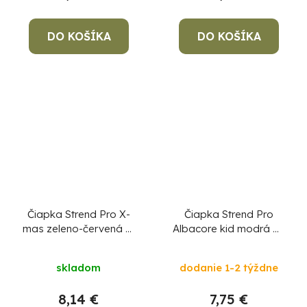
DO KOŠÍKA
DO KOŠÍKA
Čiapka Strend Pro X-
Čiapka Strend Pro
mas zeleno-červená L,
Albacore kid modrá M,
4x SMD LED, USB
4x SMD LED, USB
Priemerné
nabíjanie
nabíjanie
skladom
dodanie 1-2 týždne
hodnotenie
produktu
8,14 €
7,75 €