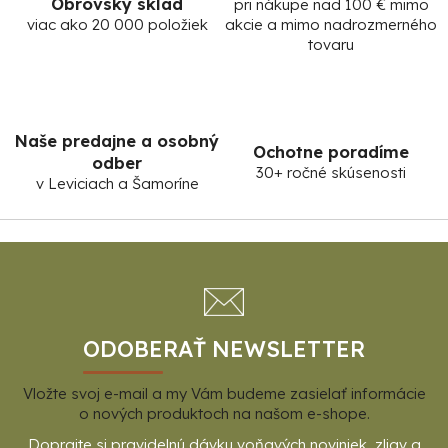
Obrovský sklad
pri nákupe nad 100 € mimo
viac ako 20 000 položiek
akcie a mimo nadrozmerného
tovaru
Naše predajne a osobný
Ochotne poradíme
odber
30+ ročné skúsenosti
v Leviciach a Šamoríne
Z
á
p
ä
t
ODOBERAŤ NEWSLETTER
i
Vložte svoj e-mail a my Vám budeme zasielať informácie
e
o nových produktoch na našom e-shope.