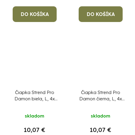
DO KOŠÍKA
DO KOŠÍKA
Čiapka Strend Pro
Čiapka Strend Pro
Damon biela, L, 4x
Damon čierna, L, 4x
SMD LED, 60 lm, s
SMD LED, 60 lm, s
Priemerné
brmbolcom, WINTER
brmbolcom, WINTER
skladom
skladom
hodnotenie
produktu
10,07 €
10,07 €
je