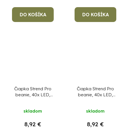
DO KOŠÍKA
DO KOŠÍKA
Čiapka Strend Pro
Čiapka Strend Pro
beanie, 40x LED,
beanie, 40x LED,
čierna, akrylové
modrá, akrylové
vlákna, 750 mAh
vlákna, 750 mAh
skladom
skladom
batéria
batéria
8,92 €
8,92 €