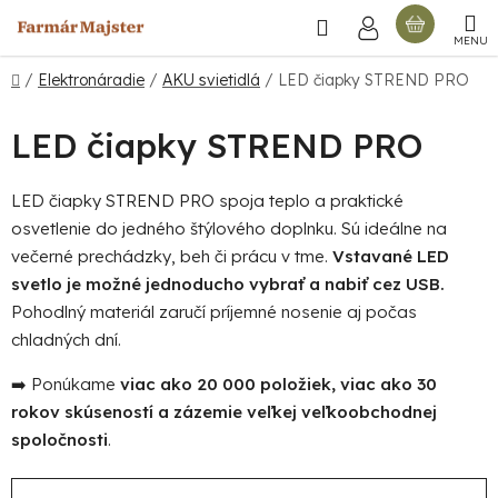
Prejsť
Hľadať
NÁKU
na
obsah
KOŠÍ
Domov
/
Elektronáradie
/
AKU svietidlá
/
LED čiapky STREND PRO
LED čiapky STREND PRO
LED čiapky STREND PRO spoja teplo a praktické
osvetlenie do jedného štýlového doplnku. Sú ideálne na
večerné prechádzky, beh či prácu v tme.
Vstavané LED
svetlo je možné jednoducho vybrať a nabiť cez USB.
Pohodlný materiál zaručí príjemné nosenie aj počas
chladných dní.
➡️ Ponúkame
viac ako 20 000 položiek, viac ako 30
rokov skúseností a zázemie veľkej veľkoobchodnej
spoločnosti
.
R