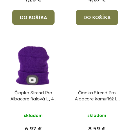
k
t
o
DO KOŠÍKA
DO KOŠÍKA
v
Po
po
91
99
(P
07
Čiapka Strend Pro
Čiapka Strend Pro
17
Albacore fialová L, 4x
Albacore kamufláž L,
SMD LED, USB
4x SMD LED, USB
nabíjanie
nabíjanie
skladom
skladom
6,97 €
8,59 €