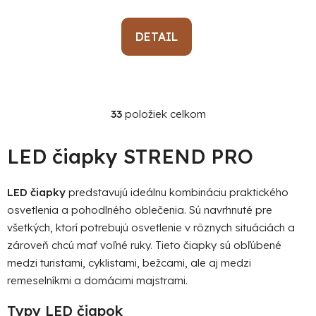
DETAIL
33
položiek celkom
O
v
l
LED čiapky STREND PRO
á
d
LED čiapky
predstavujú ideálnu kombináciu praktického
a
osvetlenia a pohodlného oblečenia. Sú navrhnuté pre
c
i
všetkých, ktorí potrebujú osvetlenie v rôznych situáciách a
e
zároveň chcú mať voľné ruky. Tieto čiapky sú obľúbené
p
medzi turistami, cyklistami, bežcami, ale aj medzi
r
remeselníkmi a domácimi majstrami.
v
k
Typy LED čiapok