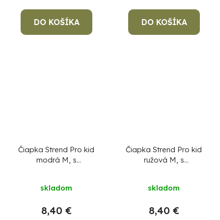
5,0
DO KOŠÍKA
z
DO KOŠÍKA
5
hviezdičiek.
Čiapka Strend Pro kid
Čiapka Strend Pro kid
modrá M, s
ružová M, s
brmbolcami, 4x SMD
brmbolcami, 4x SMD
LED, USB nabíjanie
LED, USB nabíjanie
skladom
skladom
8,40 €
8,40 €