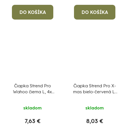
DO KOŠÍKA
DO KOŠÍKA
Čiapka Strend Pro
Čiapka Strend Pro X-
Wahoo čierna L, 4x
mas bielo-červená L,
SMD LED, 60 lm, s
4x SMD LED, USB
brmbolcom
nabíjanie
skladom
skladom
7,63 €
8,03 €