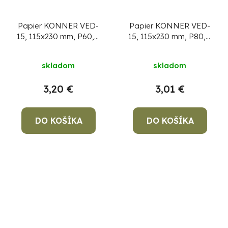
Papier KONNER VED-
Papier KONNER VED-
15, 115x230 mm, P60, s
15, 115x230 mm, P80, s
otvormi, brúsny, do
otvormi, brúsny, do
vibračnej brúsky, bal.
vibračnej brúsky, bal.
skladom
skladom
10 ks
10 ks
3,20 €
3,01 €
DO KOŠÍKA
DO KOŠÍKA