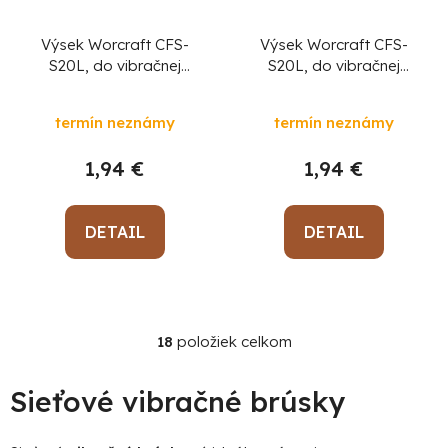
Výsek Worcraft CFS-
Výsek Worcraft CFS-
S20L, do vibračnej
S20L, do vibračnej
brúsky, 94x185 mm,
brúsky, 94x185 mm,
P100, papier, brúsny,
P60, papier, brúsny,
termín neznámy
termín neznámy
bal. 5 ks
bal. 5 ks
1,94 €
1,94 €
DETAIL
DETAIL
18
položiek celkom
O
v
l
Sieťové vibračné brúsky
á
d