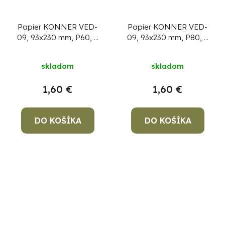
Papier KONNER VED-
Papier KONNER VED-
09, 93x230 mm, P60, s
09, 93x230 mm, P80, s
otvormi, brúsny, do
otvormi, brúsny, do
vibračnej brúsky, bal.
vibračnej brúsky, bal.
skladom
skladom
10 ks
10 ks
1,60 €
1,60 €
DO KOŠÍKA
DO KOŠÍKA