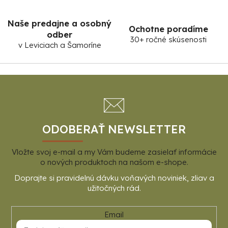
Naše predajne a osobný
Ochotne poradíme
odber
30+ ročné skúsenosti
v Leviciach a Šamoríne
Z
á
p
ä
t
ODOBERAŤ NEWSLETTER
i
Vložte svoj e-mail a my Vám budeme zasielať informácie
e
o nových produktoch na našom e-shope.
Email