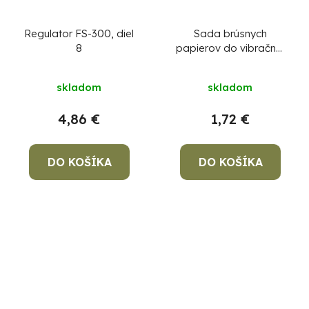
Regulator FS-300, diel
Sada brúsnych
8
papierov do vibračnej
brúsky VED-09,
93x230 mm, P120, s
skladom
skladom
otvormi, bal. 10 ks
4,86 €
1,72 €
DO KOŠÍKA
DO KOŠÍKA