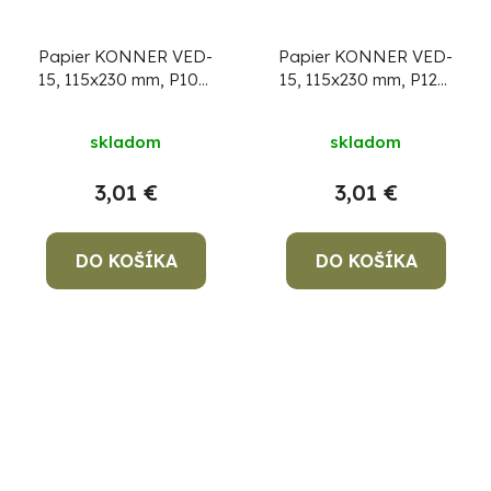
Papier KONNER VED-
Papier KONNER VED-
15, 115x230 mm, P100,
15, 115x230 mm, P120,
s otvormi, brúsny, do
s otvormi, brúsny, do
vibračnej brúsky, bal.
vibračnej brúsky, bal.
skladom
skladom
10 ks
10ks
3,01 €
3,01 €
DO KOŠÍKA
DO KOŠÍKA