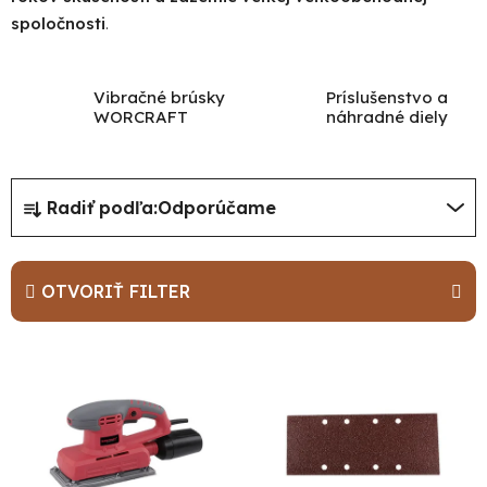
spoločnosti
.
Vibračné brúsky
Príslušenstvo a
WORCRAFT
náhradné diely
R
Radiť podľa:
Odporúčame
a
d
e
OTVORIŤ FILTER
n
i
V
e
ý
p
p
r
i
o