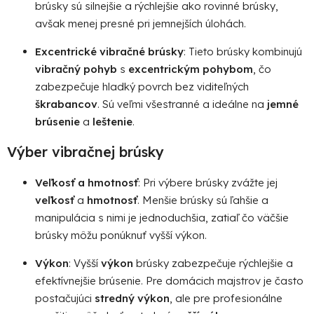
brúsky sú silnejšie a rýchlejšie ako rovinné brúsky,
avšak menej presné pri jemnejších úlohách.
Excentrické vibračné brúsky
: Tieto brúsky kombinujú
vibračný pohyb
s
excentrickým pohybom
, čo
zabezpečuje hladký povrch bez viditeľných
škrabancov
. Sú veľmi všestranné a ideálne na
jemné
brúsenie
a
leštenie
.
Výber vibračnej brúsky
Veľkosť a hmotnosť
: Pri výbere brúsky zvážte jej
veľkosť
a
hmotnosť
. Menšie brúsky sú ľahšie a
manipulácia s nimi je jednoduchšia, zatiaľ čo väčšie
brúsky môžu ponúknuť vyšší výkon.
Výkon
: Vyšší
výkon
brúsky zabezpečuje rýchlejšie a
efektívnejšie brúsenie. Pre domácich majstrov je často
postačujúci
stredný výkon
, ale pre profesionálne