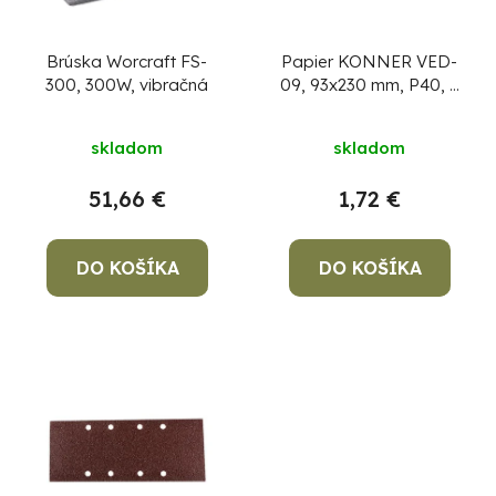
s
d
p
u
r
Brúska Worcraft FS-
Papier KONNER VED-
300, 300W, vibračná
09, 93x230 mm, P40, s
k
o
otvormi, brúsny, do
t
d
vibračnej brúsky, bal.
skladom
skladom
10 ks
o
u
v
k
51,66 €
1,72 €
Po
t
po
o
DO KOŠÍKA
DO KOŠÍKA
91
v
99
(P
07
17