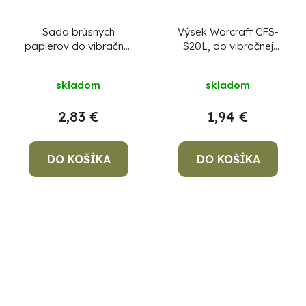
Sada brúsnych
Výsek Worcraft CFS-
papierov do vibračnej
S20L, do vibračnej
brúsky VED-15,
brúsky, 94x185 mm,
115x230 mm, P40, s
P80, papier, brúsny,
skladom
skladom
otvormi, bal. 10 ks
bal. 5 ks
2,83 €
1,94 €
DO KOŠÍKA
DO KOŠÍKA