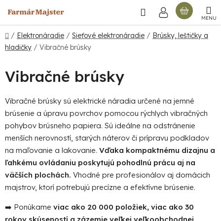
Prejsť
Hľadať
NÁKU
na
obsah
KOŠÍ
Domov
/
Elektronáradie
/
Sieťové elektronáradie
/
Brúsky, leštičky a
hladičky
/
Vibračné brúsky
Vibračné brúsky
Vibračné brúsky sú elektrické náradia určené na jemné
brúsenie a úpravu povrchov pomocou rýchlych vibračných
pohybov brúsneho papiera. Sú ideálne na odstránenie
menších nerovností, starých náterov či prípravu podkladov
na maľovanie a lakovanie.
Vďaka kompaktnému dizajnu a
ľahkému ovládaniu poskytujú pohodlnú prácu aj na
väčších plochách.
Vhodné pre profesionálov aj domácich
majstrov, ktorí potrebujú precízne a efektívne brúsenie.
➡️ Ponúkame
viac ako 20 000 položiek, viac ako 30
rokov skúseností a zázemie veľkej veľkoobchodnej