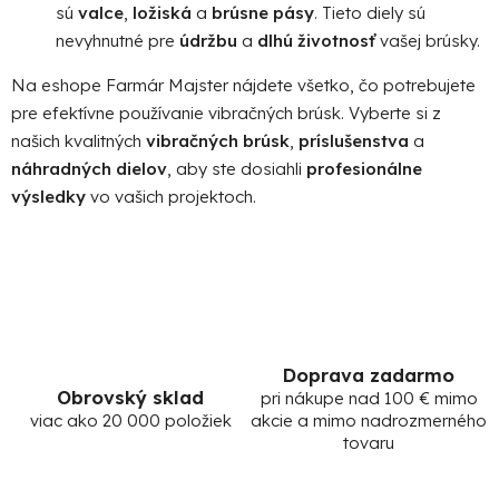
sú
valce
,
ložiská
a
brúsne pásy
. Tieto diely sú
nevyhnutné pre
údržbu
a
dlhú životnosť
vašej brúsky.
Na eshope Farmár Majster nájdete všetko, čo potrebujete
pre efektívne používanie vibračných brúsk. Vyberte si z
našich kvalitných
vibračných brúsk
,
príslušenstva
a
náhradných dielov
, aby ste dosiahli
profesionálne
výsledky
vo vašich projektoch.
Doprava zadarmo
Obrovský sklad
pri nákupe nad 100 € mimo
viac ako 20 000 položiek
akcie a mimo nadrozmerného
tovaru