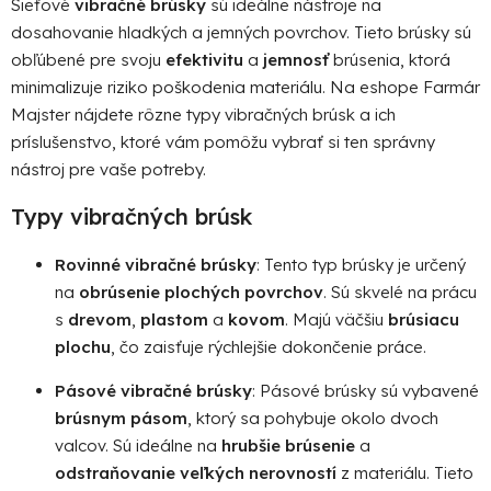
Sieťové
vibračné brúsky
sú ideálne nástroje na
a
dosahovanie hladkých a jemných povrchov. Tieto brúsky sú
c
i
obľúbené pre svoju
efektivitu
a
jemnosť
brúsenia, ktorá
e
minimalizuje riziko poškodenia materiálu. Na eshope Farmár
p
Majster nájdete rôzne typy vibračných brúsk a ich
r
príslušenstvo, ktoré vám pomôžu vybrať si ten správny
v
nástroj pre vaše potreby.
k
y
Typy vibračných brúsk
v
ý
Rovinné vibračné brúsky
: Tento typ brúsky je určený
p
na
obrúsenie plochých povrchov
. Sú skvelé na prácu
i
s
drevom
,
plastom
a
kovom
. Majú väčšiu
brúsiacu
s
plochu
, čo zaisťuje rýchlejšie dokončenie práce.
u
Pásové vibračné brúsky
: Pásové brúsky sú vybavené
brúsnym pásom
, ktorý sa pohybuje okolo dvoch
valcov. Sú ideálne na
hrubšie brúsenie
a
odstraňovanie veľkých nerovností
z materiálu. Tieto