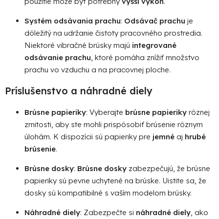
použitie môže byť potrebný
vyšší výkon
.
Systém odsávania prachu
:
Odsávač prachu
je
dôležitý na udržanie čistoty pracovného prostredia.
Niektoré vibračné brúsky majú
integrované
odsávanie prachu
, ktoré pomáha znížiť množstvo
prachu vo vzduchu a na pracovnej ploche.
Príslušenstvo a náhradné diely
Brúsne papieriky
: Vyberajte
brúsne papieriky
rôznej
zrnitosti, aby ste mohli prispôsobiť brúsenie rôznym
úlohám. K dispozícii sú papieriky pre
jemné
aj
hrubé
brúsenie
.
Brúsne dosky
:
Brúsne dosky
zabezpečujú, že brúsne
papieriky sú pevne uchytené na brúske. Uistite sa, že
dosky sú kompatibilné s vaším modelom brúsky.
Náhradné diely
: Zabezpečte si
náhradné diely
, ako