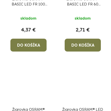
BASIC LED FR 100
BASIC LED FR 60
(ean 9412) non-dim
(ean9351) non-dim
13W/827 E27 2700K
6,5W/827 E27 2700K
skladom
skladom
MULTIPACK, Star
MULTIPACK, Star
Classic A
CLASSIC A
4,37 €
2,71 €
DO KOŠÍKA
DO KOŠÍKA
Žiarovka OSRAM®
Žiarovka OSRAM® LED