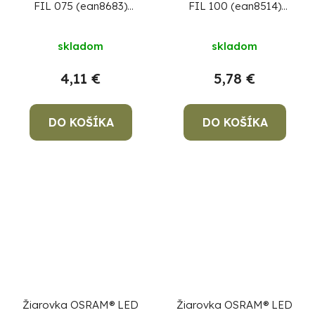
FIL 075 (ean8683)
FIL 100 (ean8514)
non-dim, 7,5W/840 E27
non-dim, 11W/827 E27
4000K Value CLASSIC
2700K Value CLASSIC
skladom
skladom
A
A
4,11 €
5,78 €
DO KOŠÍKA
DO KOŠÍKA
Žiarovka OSRAM® LED
Žiarovka OSRAM® LED