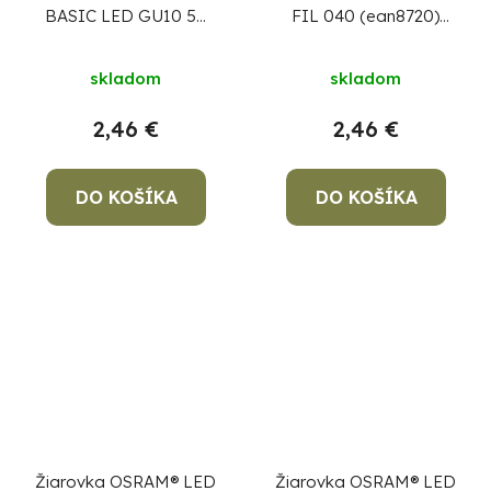
BASIC LED GU10 50
FIL 040 (ean8720)
(ean8415) 36°
non-dim, 4W/827 E14
4,3W/840 4000K
2700K Value CLASSIC
skladom
skladom
MULTIPACK, sklo, Star
P
CLASSIC
2,46 €
2,46 €
DO KOŠÍKA
DO KOŠÍKA
Žiarovka OSRAM® LED
Žiarovka OSRAM® LED