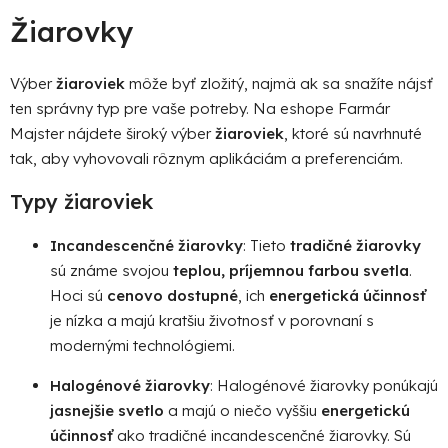
a
a
Žiarovky
c
n
i
i
e
e
Výber
žiaroviek
môže byť zložitý, najmä ak sa snažíte nájsť
p
ten správny typ pre vaše potreby. Na eshope Farmár
r
Majster nájdete široký výber
žiaroviek
, ktoré sú navrhnuté
v
tak, aby vyhovovali rôznym aplikáciám a preferenciám.
k
y
Typy žiaroviek
v
ý
Incandescenčné žiarovky
: Tieto
tradičné žiarovky
p
sú známe svojou
teplou, príjemnou farbou svetla
.
i
s
Hoci sú
cenovo dostupné
, ich
energetická účinnosť
u
je nízka a majú kratšiu životnosť v porovnaní s
modernými technológiemi.
Halogénové žiarovky
: Halogénové žiarovky ponúkajú
jasnejšie svetlo
a majú o niečo vyššiu
energetickú
účinnosť
ako tradičné incandescenčné žiarovky. Sú