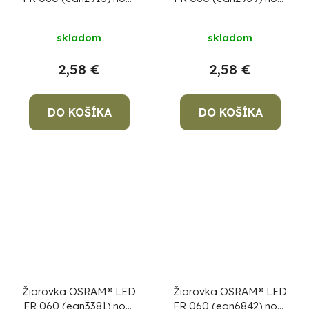
dim, 7,5W/827 E14
dim, 6,5W/827 E14
2700K Value CLASSIC
2700K Value CLASSIC
skladom
skladom
B
P
2,58 €
2,58 €
DO KOŠÍKA
DO KOŠÍKA
Žiarovka OSRAM® LED
Žiarovka OSRAM® LED
FR 060 (ean3381) non-
FR 060 (ean6842) non-