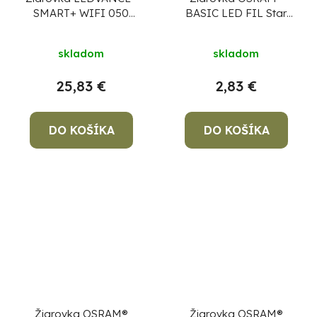
SMART+ WIFI 050
BASIC LED FIL Star
(ean5693) dim -
(ean9290) CLASS A
stmievateľná, mení
E27 060, 6,5W/827
skladom
skladom
farby, GU10, PAR16
2700K non-dim
MULTIPACK, číra
25,83 €
2,83 €
DO KOŠÍKA
DO KOŠÍKA
Žiarovka OSRAM®
Žiarovka OSRAM®