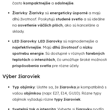
často
kompaktnejšie
a
odolnejšie
.
Žiarivky
:
Žiarivky
sú
energeticky úsporné
a majú
dlhú životnosť. Poskytujú
studené svetlo
a sú ideálne
na
osvetlenie väčších plôch
, ako sú kancelárie a
sklady.
LED žiarovky
:
LED žiarovky
sú najmodernejšie a
najefektívnejšie
. Majú
dlhú životnosť
a
nízku
spotrebu energie
. Sú dostupné v rôznych
farebných
teplotách
a
intenzitách
, čo umožňuje široké možnosti
prispôsobenia svetla
pre rôzne účely.
Výber
žiaroviek
Typ objímky
: Uistite sa, že
žiarovka
je kompatibilná s
vašou
objímkou
(napr. E27, E14, GU10). Rôzne typy
objímok vyžadujú rôzne
typy žiaroviek
.
Svetelný tok a intenzita
: Vyberte si
žiarovku
podľa