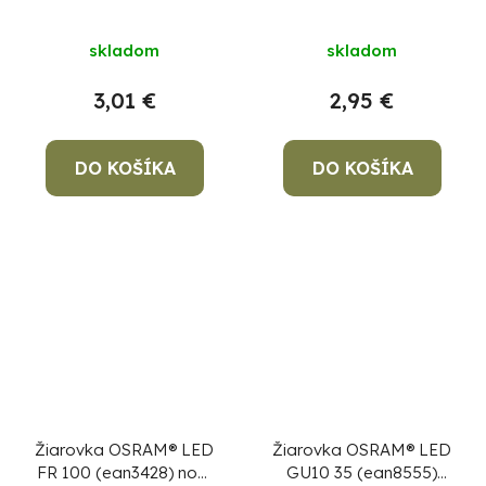
dim, 13W/865 E27
dim, 13W/827 E27
6500K Value CLASSIC
2700K Value CLASSIC
skladom
skladom
A
A
3,01 €
2,95 €
DO KOŠÍKA
DO KOŠÍKA
Žiarovka OSRAM® LED
Žiarovka OSRAM® LED
FR 100 (ean3428) non-
GU10 35 (ean8555)