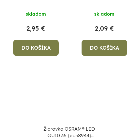
dim, 13W/840 E27
36° 2,8W/2700K Value
4000K Value CLASSIC
PAR16
skladom
skladom
A
2,95 €
2,09 €
DO KOŠÍKA
DO KOŠÍKA
Žiarovka OSRAM® LED
GU10 35 (ean8944)