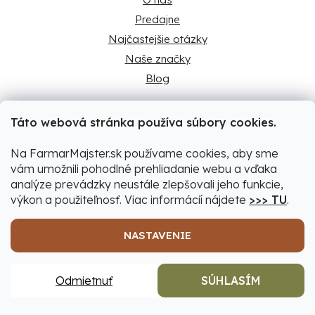
Predajne
Najčastejšie otázky
Naše značky
Blog
Táto webová stránka používa súbory cookies.
Predajne
Na FarmarMajster.sk používame cookies, aby sme
vám umožnili pohodlné prehliadanie webu a vďaka
analýze prevádzky neustále zlepšovali jeho funkcie,
výkon a použiteľnosť. Viac informácií nájdete
>>> TU
.
Predajňa Levice
Ludánska cesta 10
NASTAVENIE
934 05 Levice
Predajňa Šamorín
Bratislavská 80
Odmietnuť
SÚHLASÍM
931 01 Šamorín