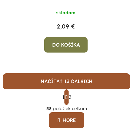
120° 2,8W/2700K
Value PAR16
skladom
2,09 €
DO KOŠÍKA
NAČÍTAŤ 13 ĎALŠÍCH
S
1
t
2
O
r
á
58
položiek celkom
v
n
l
k
HORE
á
o
d
v