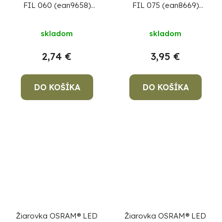
FIL 060 (ean9658)
FIL 075 (ean8669)
non-dim, 6,5W/827 E27
non-dim, 7,5W/827 E27
2700K Value CLASSIC
2700K Value CLASSIC
skladom
skladom
A
A
2,74 €
3,95 €
DO KOŠÍKA
DO KOŠÍKA
Žiarovka OSRAM® LED
Žiarovka OSRAM® LED