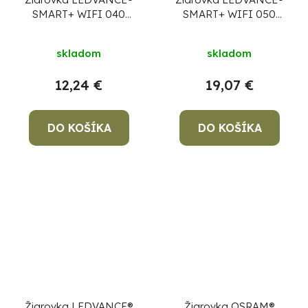
SMART+ WIFI 040
SMART+ WIFI 050
(ean5556) dim -
(ean5679) dim -
stmievateľná, 5W, E14,
stmievateľná, GU10,
skladom
skladom
2700K-6500K,
2700K-6500K, PAR16
CLASSIC B
12,24 €
19,07 €
DO KOŠÍKA
DO KOŠÍKA
Žiarovka LEDVANCE®
Žiarovka OSRAM®