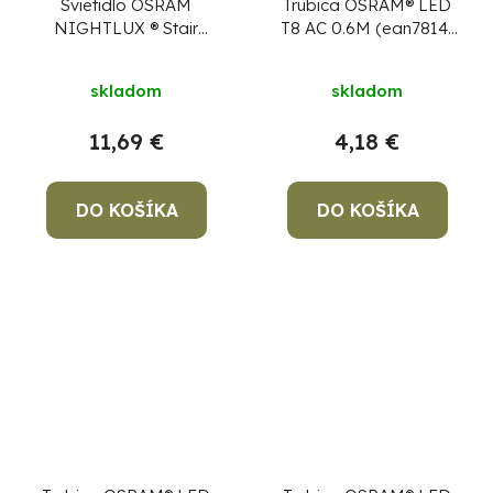
Svietidlo OSRAM
Trubica OSRAM® LED
NIGHTLUX ® Stair
T8 AC 0.6M (ean7814)
White, so senzorom
8,1W/840 220-240V
pohybu, 3xAAA,
G13 4000K, bez
skladom
skladom
73x28x84 mm
predradníka,
SubstiTUBE Value X1
11,69 €
4,18 €
DO KOŠÍKA
DO KOŠÍKA