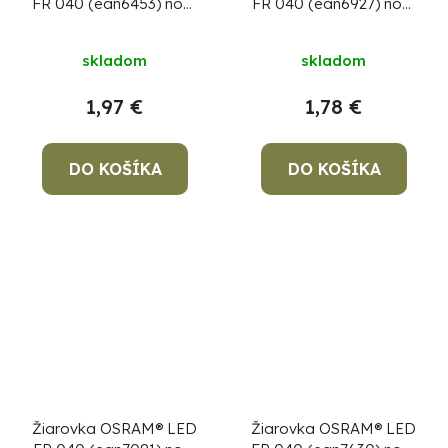
FR 040 (ean6453) non-
FR 040 (ean6927) non-
dim, 4,9W/827 E14
dim, 4,9W/827 E27
2700K Value CLASSIC
2700K Value CLASSIC
skladom
skladom
B
A
1,97 €
1,78 €
DO KOŠÍKA
DO KOŠÍKA
Žiarovka OSRAM® LED
Žiarovka OSRAM® LED