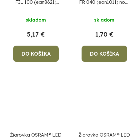
FIL 100 (ean8621)
FR 040 (ean1011) non-
non-dim, 11W/840 E27
dim, 4,9W/865 E27
4000K Value CLASSIC
6500K Value CLASSIC
skladom
skladom
A
A
5,17 €
1,70 €
DO KOŠÍKA
DO KOŠÍKA
Žiarovka OSRAM® LED
Žiarovka OSRAM® LED