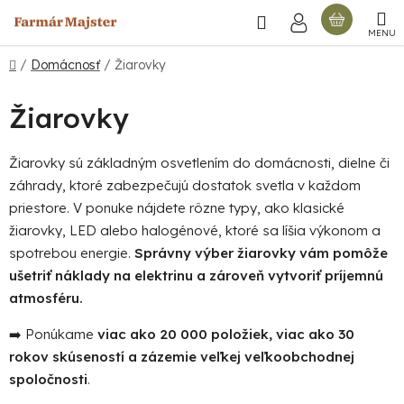
Prejsť
Hľadať
NÁKU
na
obsah
KOŠÍ
Domov
/
Domácnosť
/
Žiarovky
Žiarovky
Žiarovky sú základným osvetlením do domácnosti, dielne či
záhrady, ktoré zabezpečujú dostatok svetla v každom
priestore. V ponuke nájdete rôzne typy, ako klasické
žiarovky, LED alebo halogénové, ktoré sa líšia výkonom a
spotrebou energie.
Správny výber žiarovky vám pomôže
ušetriť náklady na elektrinu a zároveň vytvoriť príjemnú
atmosféru.
➡️ Ponúkame
viac ako 20 000 položiek, viac ako 30
rokov skúseností a zázemie veľkej veľkoobchodnej
spoločnosti
.