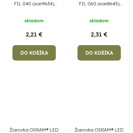
FIL 040 (ean9634)
FIL 060 (ean8645)
non-dim, 4W/827 E27
non-dim, 6,5W/840
2700K Value CLASSIC
E27 4000K Value
skladom
skladom
A
CLASSIC A
2,21 €
2,31 €
DO KOŠÍKA
DO KOŠÍKA
Žiarovka OSRAM® LED
Žiarovka OSRAM® LED