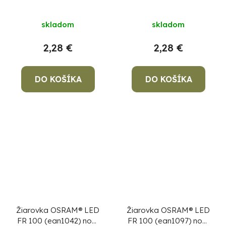
dim, 10W/865 E27
dim, 10W/840 E27
6500K Value CLASSIC
4000K Value CLASSIC
skladom
skladom
A
A
2,28 €
2,28 €
DO KOŠÍKA
DO KOŠÍKA
Žiarovka OSRAM® LED
Žiarovka OSRAM® LED
FR 100 (ean1042) non-
FR 100 (ean1097) non-