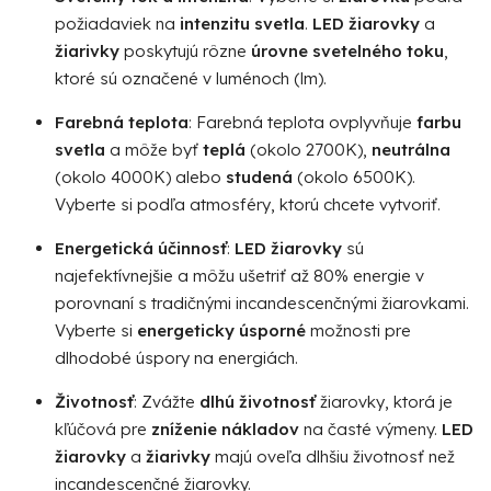
požiadaviek na
intenzitu svetla
.
LED žiarovky
a
žiarivky
poskytujú rôzne
úrovne svetelného toku
,
ktoré sú označené v luménoch (lm).
Farebná teplota
: Farebná teplota ovplyvňuje
farbu
svetla
a môže byť
teplá
(okolo 2700K),
neutrálna
(okolo 4000K) alebo
studená
(okolo 6500K).
Vyberte si podľa atmosféry, ktorú chcete vytvoriť.
Energetická účinnosť
:
LED žiarovky
sú
najefektívnejšie a môžu ušetriť až 80% energie v
porovnaní s tradičnými incandescenčnými žiarovkami.
Vyberte si
energeticky úsporné
možnosti pre
dlhodobé úspory na energiách.
Životnosť
: Zvážte
dlhú životnosť
žiarovky, ktorá je
kľúčová pre
zníženie nákladov
na časté výmeny.
LED
žiarovky
a
žiarivky
majú oveľa dlhšiu životnosť než
incandescenčné žiarovky.