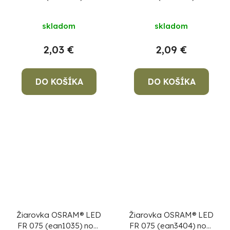
dim, 8W/865 E27
dim, 10W/827 E27
6500K Value CLASSIC
2700K Value CLASSIC
skladom
skladom
A
A
2,03 €
2,09 €
DO KOŠÍKA
DO KOŠÍKA
Žiarovka OSRAM® LED
Žiarovka OSRAM® LED
FR 075 (ean1035) non-
FR 075 (ean3404) non-