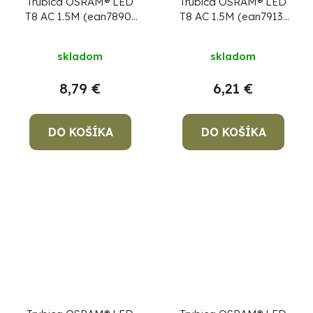
Trubica OSRAM® LED
Trubica OSRAM® LED
T8 AC 1.5M (ean7890)
T8 AC 1.5M (ean7913)
20W/840 220-240V
20W/865 220-240V
G13 4000K, bez
G13 6500K, bez
skladom
skladom
predradníka,
predradníka,
SubstiTUBE Value X1
SubstiTUBE Value X1
8,79 €
6,21 €
DO KOŠÍKA
DO KOŠÍKA