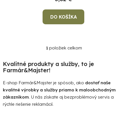
k
t
o
DO KOŠÍKA
v
1
položiek celkom
O
v
Po
l
po
Kvalitné produkty a služby, to je
á
Farmár&Majster!
91
d
99
a
E-shop Farmár&Majster je spôsob, ako
dostať naše
(P
c
kvalitné výrobky a služby priamo k maloobchodným
07
i
17
zákazníkom
. U nás získate aj bezproblémový servis a
e
rýchle riešenie reklamácií.
p
r
v
k