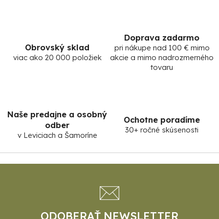
y
v
ý
Doprava zadarmo
p
Obrovský sklad
pri nákupe nad 100 € mimo
i
viac ako 20 000 položiek
akcie a mimo nadrozmerného
s
tovaru
u
Naše predajne a osobný
Ochotne poradíme
odber
30+ ročné skúsenosti
v Leviciach a Šamoríne
Z
á
p
ä
t
ODOBERAŤ NEWSLETTER