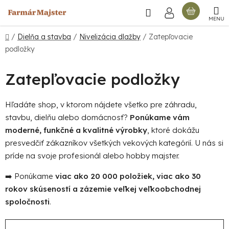
Prejsť
Hľadať
NÁKU
na
obsah
KOŠÍ
Domov
/
Dielňa a stavba
/
Nivelizácia dlažby
/
Zatepľovacie
podložky
Zatepľovacie podložky
Hľadáte shop, v ktorom nájdete všetko pre záhradu,
stavbu, dielňu alebo domácnosť?
Ponúkame vám
moderné, funkčné a kvalitné výrobky
, ktoré dokážu
presvedčiť zákazníkov všetkých vekových kategórií. U nás si
príde na svoje profesionál alebo hobby majster.
➡️ Ponúkame
viac ako 20 000 položiek, viac ako 30
rokov skúseností a zázemie veľkej veľkoobchodnej
spoločnosti
.
R