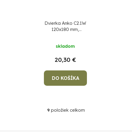
Dvierka Anko C2.1W
120x180 mm,
komínové, biele,
revízne
skladom
20,30 €
DO KOŠÍKA
9
položiek celkom
O
v
l