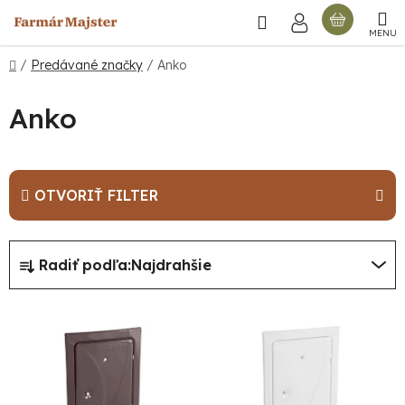
Prejsť
Hľadať
NÁKU
na
obsah
KOŠÍ
Domov
/
Predávané značky
/
Anko
Anko
OTVORIŤ FILTER
R
Radiť podľa:
Najdrahšie
a
d
V
e
ý
n
p
i
i