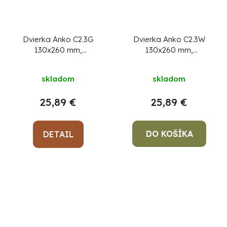
Dvierka Anko C2.3G
Dvierka Anko C2.3W
130x260 mm,
130x260 mm,
komínové, ZN, revízne
komínové, biele,
revízne
skladom
skladom
25,89 €
25,89 €
DO KOŠÍKA
DETAIL