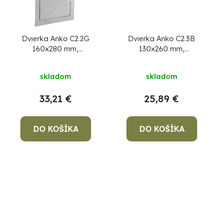
Dvierka Anko C2.2G
Dvierka Anko C2.3B
160x280 mm,
130x260 mm,
komínové, ZN, revízne
komínové, hnedé,
revízne
skladom
skladom
33,21 €
25,89 €
Po
po
91
DO KOŠÍKA
DO KOŠÍKA
99
(P
07
17