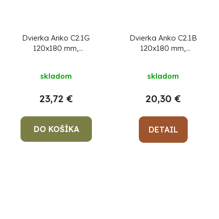
Dvierka Anko C2.1G
Dvierka Anko C2.1B
120x180 mm,
120x180 mm,
komínové, ZN, revízne
komínové, hnedé,
revízne
skladom
skladom
23,72 €
20,30 €
DO KOŠÍKA
DETAIL