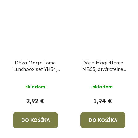
Dóza MagicHome
Dóza MagicHome
Lunchbox set YH54,
MB53, otvárateľné
sada 4 ks, 600 ml,
veko, na potraviny,
143x143x58 mm,
850 ml, 127x139x80
skladom
skladom
štvorcová, Clip
mm
2,92 €
1,94 €
DO KOŠÍKA
DO KOŠÍKA