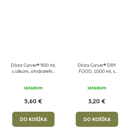
Dóza Curver® 900 ml,
Dóza Curver® DRY
s uškom, otvárateľné
FOOD, 1000 ml, s
veko, s rúčkou, mix
odmerkou, mix farieb
Priemerné
farieb
mint/sivá/broskyňová,
skladom
skladom
mint/sivá/broskyňová,
130x120 mm
hodnotenie
hrnček 170x100 mm
produktu
5,60 €
3,20 €
je
5,0
DO KOŠÍKA
DO KOŠÍKA
z
5