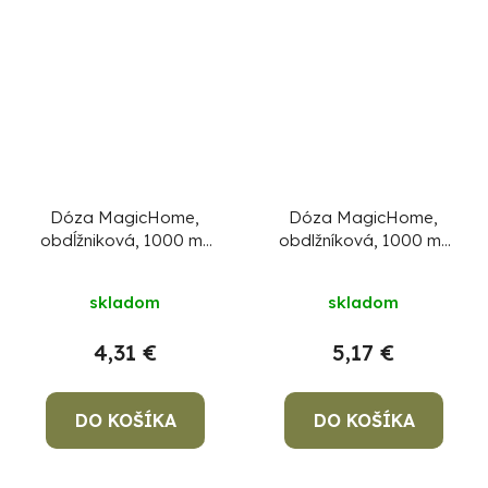
Dóza MagicHome,
Dóza MagicHome,
obdĺžniková, 1000 ml,
obdlžníková, 1000 ml,
s vekom, Clip, sklenená
s vekom, s príborom,
Clip
skladom
skladom
4,31 €
5,17 €
DO KOŠÍKA
DO KOŠÍKA