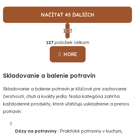
NAČÍTAŤ 45 ĎALŠÍCH
S
1
t
3
O
r
á
127
položiek celkom
v
n
l
k
HORE
á
o
d
v
a
a
Skladovanie a balenie potravín
c
n
i
i
e
Skladovanie a balenie potravín je kľúčové pre zachovanie
e
p
čerstvosti, chuti a kvality jedla. Naša kategória zahŕňa
r
každodenné produkty, ktoré uľahčujú uskladnenie a prenos
v
potravín:
k
y
v
Dózy na potraviny
: Praktické potraviny v kuchyni,