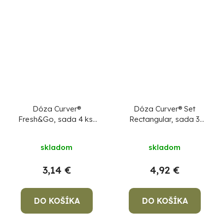
hviezdičiek.
Dóza Curver®
Dóza Curver® Set
Fresh&Go, sada 4 ks,
Rectangular, sada 3
250 ml, mix,
ks, 500/1000/2000
110x90x110 mm
ml, mix farieb
skladom
skladom
mint/sivá/broskyňová
3,14 €
4,92 €
DO KOŠÍKA
DO KOŠÍKA