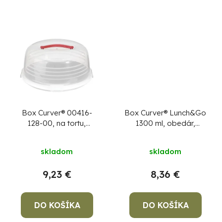
Box Curver® 00416-
Box Curver® Lunch&Go
128-00, na tortu,
1300 ml, obedár,
Vintage, 347x347x156
fialový. dóza s
mm
+ Doprava
príborom
skladom
skladom
Zdarma
9,23 €
8,36 €
DO KOŠÍKA
DO KOŠÍKA