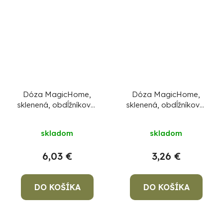
Dóza MagicHome,
Dóza MagicHome,
sklenená, obdĺžníková,
sklenená, obdĺžníková,
1000 ml, s
1000 ml, s vekom, non-
bambusovým vekom
snap
skladom
skladom
6,03 €
3,26 €
DO KOŠÍKA
DO KOŠÍKA