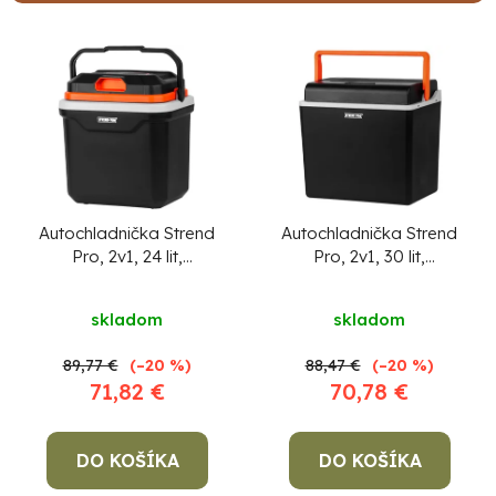
n
i
V
e
ý
p
p
r
i
o
s
d
p
Po
u
r
Autochladnička Strend
Autochladnička Strend
po
Pro, 2v1, 24 lit,
Pro, 2v1, 30 lit,
k
o
230V/12V, PUR izolácia
230V/12V, PU izolácia
91
t
d
99
skladom
skladom
o
(P
u
07
v
k
89,77 €
(–20 %)
88,47 €
(–20 %)
17
71,82 €
70,78 €
t
o
DO KOŠÍKA
DO KOŠÍKA
v