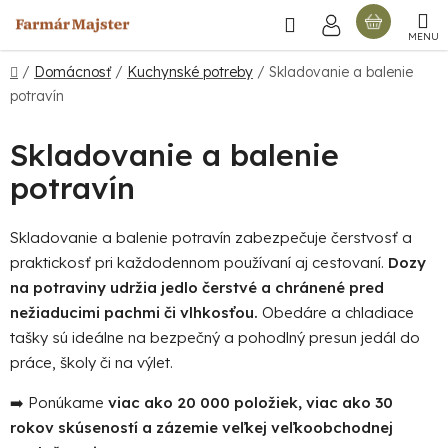
Prejsť
Hľadať
NÁKU
na
obsah
KOŠÍ
Domov
/
Domácnosť
/
Kuchynské potreby
/
Skladovanie a balenie
potravín
Skladovanie a balenie
potravín
Skladovanie a balenie potravín zabezpečuje čerstvosť a
praktickosť pri každodennom používaní aj cestovaní.
Dozy
na potraviny udržia jedlo čerstvé a chránené pred
nežiaducimi pachmi či vlhkosťou.
Obedáre a chladiace
tašky sú ideálne na bezpečný a pohodlný presun jedál do
práce, školy či na výlet.
➡️ Ponúkame
viac ako 20 000 položiek, viac ako 30
rokov skúseností a zázemie veľkej veľkoobchodnej