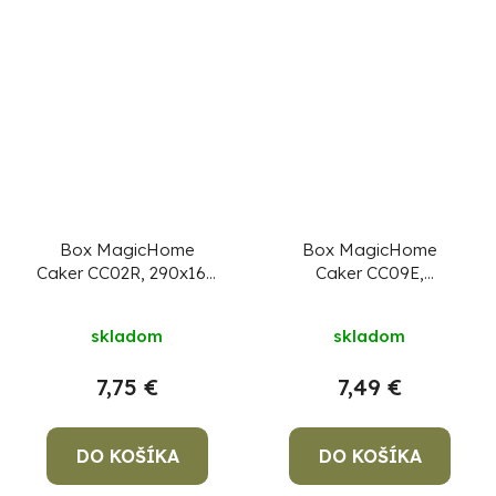
Box MagicHome
Box MagicHome
Caker CC02R, 290x160
Caker CC09E,
mm, na tortu
430x290x80 mm, na
zákusky
skladom
skladom
7,75 €
7,49 €
DO KOŠÍKA
DO KOŠÍKA