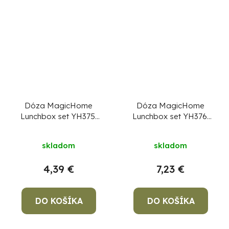
Dóza MagicHome
Dóza MagicHome
Lunchbox set YH375,
Lunchbox set YH376,
obdĺžniková, sada 3
obdĺžniková, sada 3
ks, 400 ml, 162x111x51
ks, 1000 ml,
skladom
skladom
mm
189x131x77 mm
4,39 €
7,23 €
DO KOŠÍKA
DO KOŠÍKA