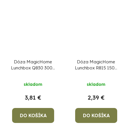
Dóza MagicHome
Dóza MagicHome
Lunchbox Q830 3000
Lunchbox R815 1500
ml, štvorcová, Clip
ml, okrúhla, Clip
skladom
skladom
3,81 €
2,39 €
DO KOŠÍKA
DO KOŠÍKA