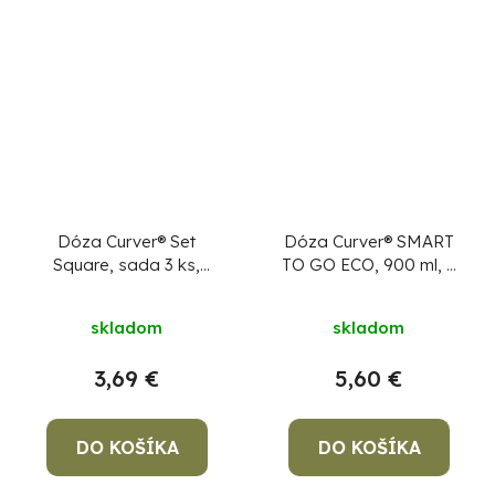
Dóza Curver® Set
Dóza Curver® SMART
Square, sada 3 ks,
TO GO ECO, 900 ml, s
800 ml, mix farieb
uškom, jemná zelená,
mint/sivá/broskyňová,
hrnček 96x157x157 mm
skladom
skladom
155x155x110 mm
3,69 €
5,60 €
DO KOŠÍKA
DO KOŠÍKA