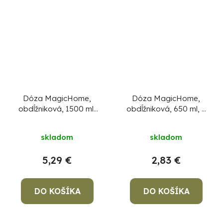
Dóza MagicHome,
Dóza MagicHome,
obdĺžniková, 1500 ml,
obdĺžniková, 650 ml, s
s vekom, Clip, sklenená
vekom, Clip, sklenená
skladom
skladom
5,29 €
2,83 €
DO KOŠÍKA
DO KOŠÍKA