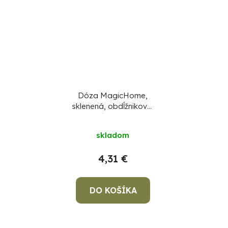
Dóza MagicHome,
sklenená, obdĺžniková,
1000 ml, s vekom, s
ventilom na
skladom
odvetrávanie
4,31 €
DO KOŠÍKA