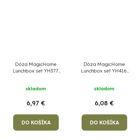
Dóza MagicHome
Dóza MagicHome
Lunchbox set YH377,
Lunchbox set YH416,
sada 3 ks, 1350 ml,
obdĺžniková, sada 3
155x215x75 mm,
ks, 700 ml, 172x115x71
skladom
skladom
obdĺžniková, Clip
mm
6,97 €
6,08 €
DO KOŠÍKA
DO KOŠÍKA