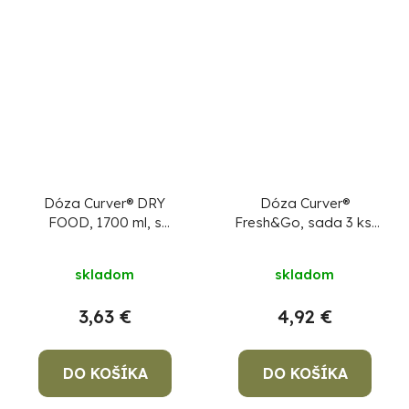
hviezdičiek.
Dóza Curver® DRY
Dóza Curver®
FOOD, 1700 ml, s
Fresh&Go, sada 3 ks,
odmerkou, mix farieb
500/1000/2000 ml,
Priemerné
mint/sivá/broskyňová,
yucca
skladom
skladom
130x190 mm
hodnotenie
produktu
3,63 €
4,92 €
je
5,0
DO KOŠÍKA
z
DO KOŠÍKA
5