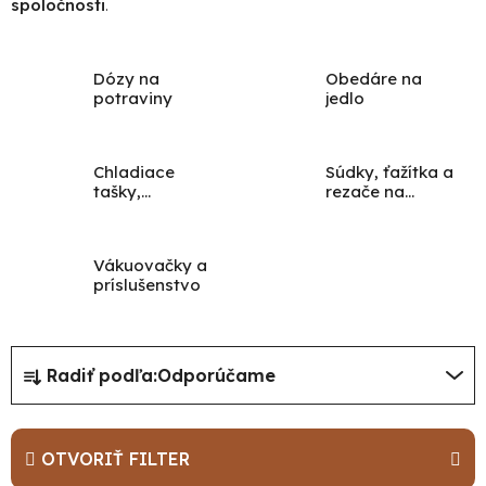
spoločnosti
.
Dózy na
Obedáre na
potraviny
jedlo
Chladiace
Súdky, ťažítka a
tašky,
rezače na
chladničky a
kapustu
vrecká na
mrazenie
Vákuovačky a
príslušenstvo
R
Radiť podľa:
Odporúčame
a
d
e
OTVORIŤ FILTER