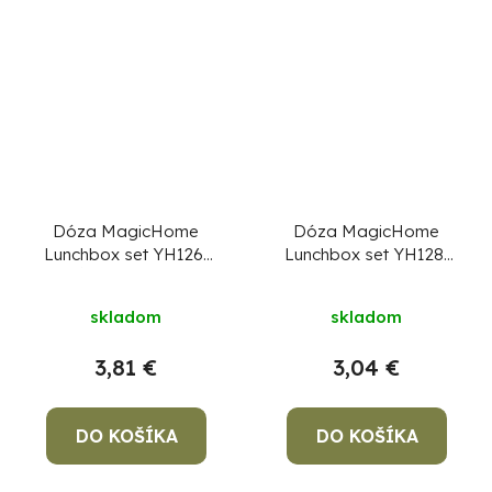
Dóza MagicHome
Dóza MagicHome
Lunchbox set YH126,
Lunchbox set YH128,
obdĺžniková, sada 4
sada 4 ks, 1000 ml,
ks, 1000 ml,
177x177x58 mm,
skladom
skladom
215x155x55 mm
štvorcová, Clip
3,81 €
3,04 €
DO KOŠÍKA
DO KOŠÍKA