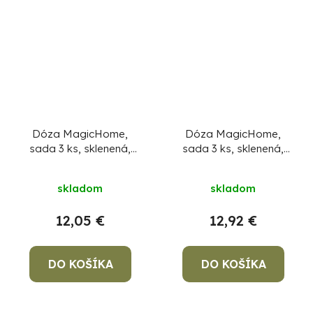
Dóza MagicHome,
Dóza MagicHome,
sada 3 ks, sklenená,
sada 3 ks, sklenená,
sklo, obdlžníková, s
sklo, štvorcová, s
vekom, 400/900/1900
vekom,
skladom
skladom
ml
450/1000/1900 ml
12,05 €
12,92 €
DO KOŠÍKA
DO KOŠÍKA