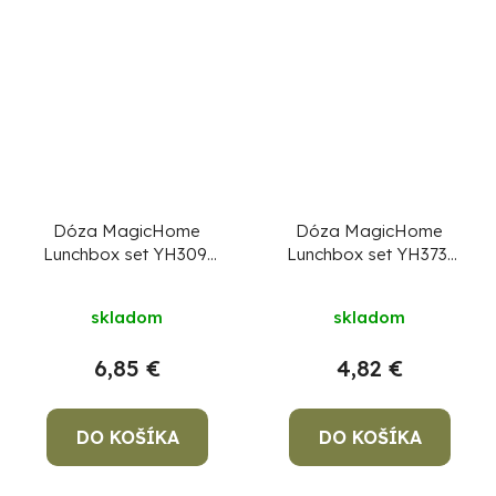
Dóza MagicHome
Dóza MagicHome
Lunchbox set YH309,
Lunchbox set YH373,
sada 3 ks, 1200 ml,
sada 3 ks, 600 ml,
170x170x126 mm,
135x135x75 mm,
skladom
skladom
štvorcová, Clip
štvorcová, Clip
6,85 €
4,82 €
DO KOŠÍKA
DO KOŠÍKA