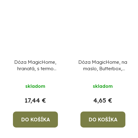
Dóza MagicHome,
Dóza MagicHome, na
hranatá, s termo
maslo, Butterbox,
taškou, sada 3 ks, 1x
maselnička, 500 ml,
1500 ml + 2x 500 ml
115x155 mm
skladom
skladom
17,44 €
4,65 €
DO KOŠÍKA
DO KOŠÍKA