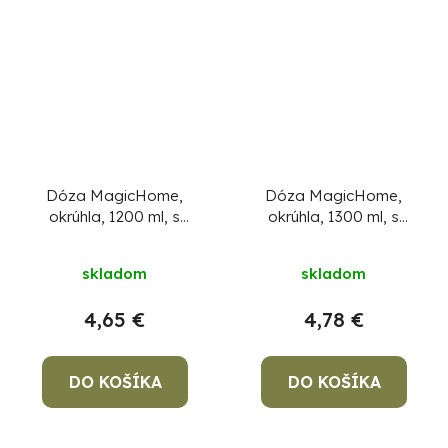
Dóza MagicHome,
Dóza MagicHome,
okrúhla, 1200 ml, s
okrúhla, 1300 ml, s
vekom, s príborom,
vekom, Clip, sklenená
Clip
a plastová
skladom
skladom
4,65 €
4,78 €
DO KOŠÍKA
DO KOŠÍKA