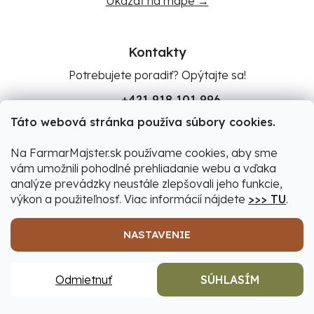
Ukázať na mape →
Kontakty
Potrebujete poradiť? Opýtajte sa!
+421 918 101 996
(Po-Pia 07:00 - 17:00
Táto webová stránka používa súbory cookies.
So 08:00 - 12:00)
Na FarmarMajster.sk používame cookies, aby sme
obchod@farmarmajster.sk
vám umožnili pohodlné prehliadanie webu a vďaka
analýze prevádzky neustále zlepšovali jeho funkcie,
výkon a použiteľnosť. Viac informácií nájdete
>>> TU
.
NASTAVENIE
Odmietnuť
SÚHLASÍM