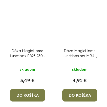
Dóza MagicHome
Dóza MagicHome
Lunchbox R823 2300
Lunchbox set MB41,
ml, okrúhla, Clip
sada 3 ks,
700/1300/2100 ml,
skladom
skladom
obdĺžniková,
otvárateľné veko
3,49 €
4,91 €
DO KOŠÍKA
DO KOŠÍKA