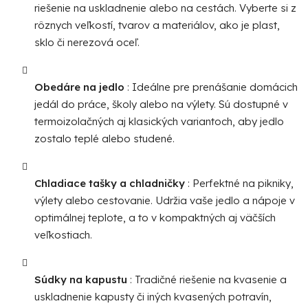
ý
riešenie na uskladnenie alebo na cestách. Vyberte si z
p
rôznych veľkostí, tvarov a materiálov, ako je plast,
i
sklo či nerezová oceľ.
s
u
Obedáre na jedlo
: Ideálne pre prenášanie domácich
jedál do práce, školy alebo na výlety. Sú dostupné v
termoizolačných aj klasických variantoch, aby jedlo
zostalo teplé alebo studené.
Chladiace tašky a chladničky
: Perfektné na pikniky,
výlety alebo cestovanie. Udržia vaše jedlo a nápoje v
optimálnej teplote, a to v kompaktných aj väčších
veľkostiach.
Súdky na kapustu
: Tradičné riešenie na kvasenie a
uskladnenie kapusty či iných kvasených potravín,