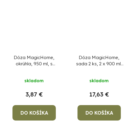
Dóza MagicHome,
Dóza MagicHome,
okrúhla, 950 ml, s
sada 2 ks, 2 x 900 ml,
vekom, Clip, sklenená
obdĺžniková, s
chladiacim boxom,
skladom
skladom
termobox, termo
taška, sklenená
3,87 €
17,63 €
DO KOŠÍKA
DO KOŠÍKA