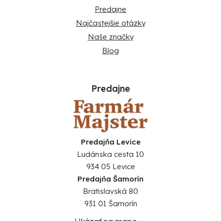
Predajne
Najčastejšie otázky
Naše značky
Blog
Predajne
Predajňa Levice
Ludánska cesta 10
934 05 Levice
Predajňa Šamorín
Bratislavská 80
931 01 Šamorín