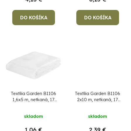
k
je
t
5,0
o
DO KOŠÍKA
DO KOŠÍKA
z
v
5
hviezdičiek.
Po
po
91
99
(P
07
Textília Garden B1106
Textília Garden B1106
17
1,6x5 m, netkaná, 17
2x10 m, netkaná, 17
g/m, biela
g/m, biela
skladom
skladom
1,06 €
2,39 €