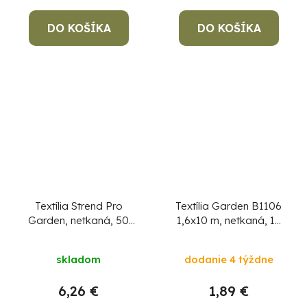
DO KOŠÍKA
DO KOŠÍKA
Textília Strend Pro
Textília Garden B1106
Garden, netkaná, 50
1,6x10 m, netkaná, 17
g/m2, 3,2x5 m,
g/m, biela
zvýšená UV ochrana
skladom
dodanie 4 týždne
na 5%
6,26 €
1,89 €