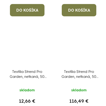
DO KOŠÍKA
DO KOŠÍKA
Textília Strend Pro
Textília Strend Pro
Garden, netkaná, 50
Garden, netkaná, 50
g/m2, 3,2x10 m,
g/m2, 3,2x100 m,
zvýšená UV ochrana
zvýšená UV ochrana
skladom
skladom
na 5%
na 5%
12,66 €
116,49 €