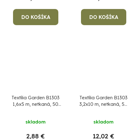
DO KOŠÍKA
DO KOŠÍKA
Textília Garden B1303
Textília Garden B1303
1,6x5 m, netkaná, 50
3,2x10 m, netkaná, 50
g/m, 3% UV, čierna
g/m, 3% UV, čierna
skladom
skladom
2,88 €
12,02 €