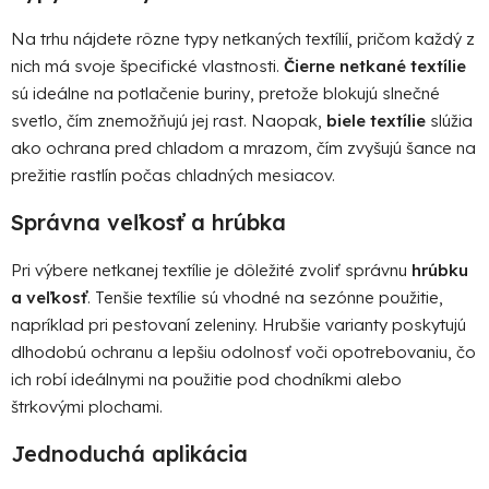
v
Na trhu nájdete rôzne typy netkaných textílií, pričom každý z
ý
p
nich má svoje špecifické vlastnosti.
Čierne netkané textílie
i
sú ideálne na potlačenie buriny, pretože blokujú slnečné
s
svetlo, čím znemožňujú jej rast. Naopak,
biele textílie
slúžia
u
ako ochrana pred chladom a mrazom, čím zvyšujú šance na
prežitie rastlín počas chladných mesiacov.
Správna veľkosť a hrúbka
Pri výbere netkanej textílie je dôležité zvoliť správnu
hrúbku
a veľkosť
. Tenšie textílie sú vhodné na sezónne použitie,
napríklad pri pestovaní zeleniny. Hrubšie varianty poskytujú
dlhodobú ochranu a lepšiu odolnosť voči opotrebovaniu, čo
ich robí ideálnymi na použitie pod chodníkmi alebo
štrkovými plochami.
Jednoduchá aplikácia