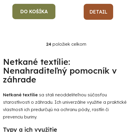
DO KOŠÍKA
DETAIL
24
položiek celkom
O
v
l
Netkané textílie:
á
Nenahraditeľný pomocník v
d
záhrade
a
c
i
Netkané textílie
sa stali neoddeliteľnou súčasťou
e
starostlivosti o záhradu. Ich univerzálne využitie a praktické
p
vlastnosti ich predurčujú na ochranu pôdy, rastlín či
r
prevenciu buriny.
v
k
Typy a ich využitie
y