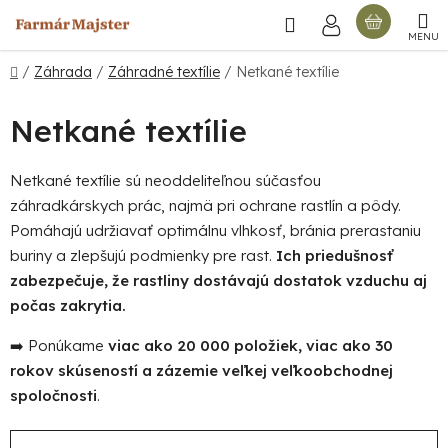
Prejsť
Hľadať
NÁKU
na
obsah
KOŠÍ
Domov
/
Záhrada
/
Záhradné textílie
/
Netkané textílie
Netkané textílie
Netkané textílie sú neoddeliteľnou súčasťou
záhradkárskych prác, najmä pri ochrane rastlín a pôdy.
Pomáhajú udržiavať optimálnu vlhkosť, bránia prerastaniu
buriny a zlepšujú podmienky pre rast.
Ich priedušnosť
zabezpečuje, že rastliny dostávajú dostatok vzduchu aj
počas zakrytia.
➡️ Ponúkame
viac ako 20 000 položiek, viac ako 30
rokov skúseností a zázemie veľkej veľkoobchodnej
spoločnosti
.
R