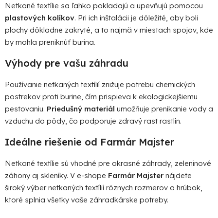
Netkané textílie sa ľahko pokladajú a upevňujú pomocou
plastových kolíkov
. Pri ich inštalácii je dôležité, aby boli
plochy dôkladne zakryté, a to najmä v miestach spojov, kde
by mohla preniknúť burina.
Výhody pre vašu záhradu
Používanie netkaných textílií znižuje potrebu chemických
postrekov proti burine, čím prispieva k ekologickejšiemu
pestovaniu.
Priedušný materiál
umožňuje prenikanie vody a
vzduchu do pôdy, čo podporuje zdravý rast rastlín.
Ideálne riešenie od Farmár Majster
Netkané textílie sú vhodné pre okrasné záhrady, zeleninové
záhony aj skleníky. V e-shope
Farmár Majster
nájdete
široký výber netkaných textílií rôznych rozmerov a hrúbok,
ktoré splnia všetky vaše záhradkárske potreby.