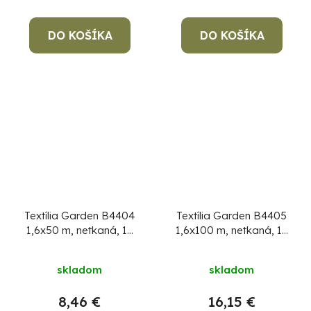
DO KOŠÍKA
DO KOŠÍKA
Textília Garden B4404
Textília Garden B4405
1,6x50 m, netkaná, 17
1,6x100 m, netkaná, 17
g/m, biela, rolka
g/m, biela, rolka
skladom
skladom
8,46 €
16,15 €