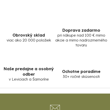
Doprava zadarmo
Obrovský sklad
pri nákupe nad 100 € mimo
viac ako 20 000 položiek
akcie a mimo nadrozmerného
tovaru
Naše predajne a osobný
Ochotne poradíme
odber
30+ ročné skúsenosti
v Leviciach a Šamoríne
Z
á
p