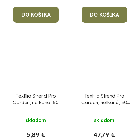
DO KOŠÍKA
DO KOŠÍKA
Textília Strend Pro
Textília Strend Pro
Garden, netkaná, 50
Garden, netkaná, 50
g/m2, 1,6x10 m,
g/m2, 1,6x100 m,
zvýšená UV ochrana
zvýšená UV ochrana
skladom
skladom
na 5%
na 5%
5,89 €
47,79 €