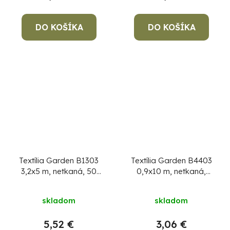
DO KOŠÍKA
DO KOŠÍKA
Textília Garden B1303
Textília Garden B4403
3,2x5 m, netkaná, 50
0,9x10 m, netkaná,
g/m, 3% UV, čierna
50g/m2, 3% UV, čierna,
skladom
skladom
5,52 €
3,06 €