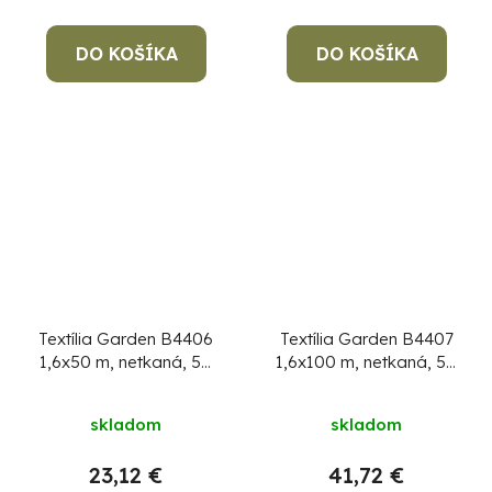
DO KOŠÍKA
DO KOŠÍKA
Textília Garden B4406
Textília Garden B4407
1,6x50 m, netkaná, 50
1,6x100 m, netkaná, 50
g/m, 3% UV čierna
g/m, 3% UV čierna
rolka
rolka
skladom
skladom
23,12 €
41,72 €