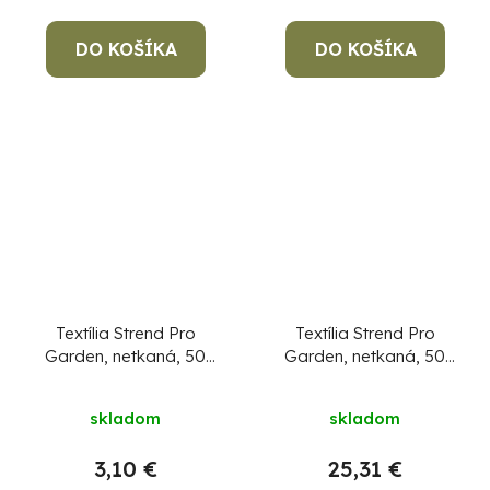
DO KOŠÍKA
DO KOŠÍKA
Textília Strend Pro
Textília Strend Pro
Garden, netkaná, 50
Garden, netkaná, 50
g/m2, 1,6x5 m,
g/m2, 1,6x50 m,
zvýšená UV ochrana
zvýšená UV ochrana
skladom
skladom
na 5%
na 5%
3,10 €
25,31 €