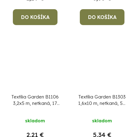
DO KOŠÍKA
DO KOŠÍKA
Textília Garden B1106
Textília Garden B1303
3,2x5 m, netkaná, 17
1,6x10 m, netkaná, 50
g/m, biela
g/m, 3% UV, čierna
skladom
skladom
2,21 €
5,34 €