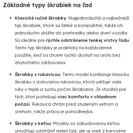
y
Základné typy škrabiek na ľad
v
ý
Klasické ručné škrabky
: Najjednoduchší a najbežnejší
p
typ škrabiek, ktoré sú ľahké a kompaktné, takže ich
i
s
jednoducho uložíte do priehradky alebo dverí vozidla.
u
Sú ideálne pre
rýchle odstránenie tenkej vrstvy ľadu
.
Tento typ škrabky je praktický na každodenné
použitie, keď sa chcete rýchlo dostať na cestu bez
zbytočného zdržiavania.
Škrabky s rukavicou
: Tento model kombinuje klasickú
škrabku s izolovanou rukavicou, ktorá udržuje vaše
ruky v teple a suchu počas škrabania. Je vhodná pre
tých, ktorí potrebujú
viac komfortu v chladnom
počasí
. Rukavica chráni pred studeným vetrom a
snehom, takže práca je pohodlnejšia.
Škrabky s kefou
: Modely so zabudovanou kefou
umožňujú odstrániť nielen ľad, ale aj sneh z karosérie