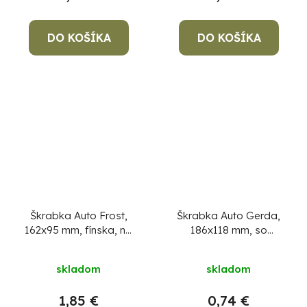
DO KOŠÍKA
DO KOŠÍKA
Škrabka Auto Frost,
Škrabka Auto Gerda,
162x95 mm, fínska, na
186x118 mm, so
ľad a sneh, medená
stierkou, na ľad a sneh,
čepeľ
mix farieb
skladom
skladom
1,85 €
0,74 €