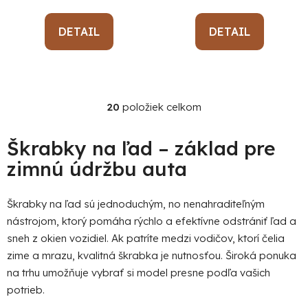
DETAIL
DETAIL
20
položiek celkom
O
v
l
Škrabky na ľad – základ pre
á
zimnú údržbu auta
d
a
c
Škrabky na ľad sú jednoduchým, no nenahraditeľným
i
nástrojom, ktorý pomáha rýchlo a efektívne odstrániť ľad a
e
sneh z okien vozidiel. Ak patríte medzi vodičov, ktorí čelia
p
zime a mrazu, kvalitná škrabka je nutnosťou. Široká ponuka
r
na trhu umožňuje vybrať si model presne podľa vašich
v
potrieb.
k