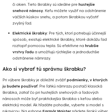
či okien. Tieto škrabky sú ideálne pre
hustejšie
snehové nánosy
. Kefu môžete využiť na odstránenie
väčších kúskov snehu, a potom škrabkou vyčistiť
zvyšný ľad.
Elektrické škrabky
: Pre tých, ktorí potrebujú účinnejší
spôsob, existujú elektrické škrabky, ktoré dokážu ľad
roztopiť pomocou tepla. Sú efektívne na
hrubšie
vrstvy ľadu
a umožňujú rýchlejšie a jednoduchšie
odstránenie námrazy.
Ako si vybrať tú správnu škrabku?
Pri výbere škrabky je dôležité zvážiť
podmienky, v ktorých
ju budete používať
. Pre ľahkú námrazu postačí klasická
škrabka, zatiaľ čo pri hustejších snehových a ľadových
nánosoch môže byť praktickejšia škrabka s kefou alebo
elektrický model. Ak hľadáte pohodlie, vyberte si model s
rukavicou. Na eshope
Farmár Majster
nájdete široký výber