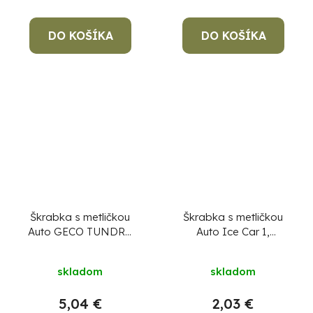
DO KOŠÍKA
DO KOŠÍKA
Škrabka s metličkou
Škrabka s metličkou
Auto GECO TUNDRA
Auto Ice Car 1,
SoftHand, 50 cm, na
400x115 mm, na ľad a
ľad a sneh
sneh
skladom
skladom
5,04 €
2,03 €