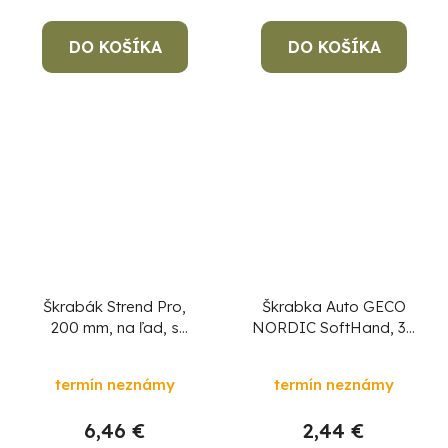
DO KOŠÍKA
DO KOŠÍKA
Škrabák Strend Pro,
Škrabka Auto GECO
200 mm, na ľad, s
NORDIC SoftHand, 30
násadou 130cm
cm, na ľad a sneh
termín neznámy
termín neznámy
6,46 €
2,44 €