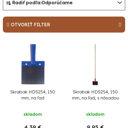
Radiť podľa:
Odporúčame
a
d
e
OTVORIŤ FILTER
n
i
V
e
ý
p
p
r
i
o
s
d
p
u
r
Skrabak HDS254, 150
Skrabak HDS254, 150
mm, na ľad
mm, na ľad, s násadou
k
o
t
d
skladom
skladom
o
u
v
4,39 €
9,95 €