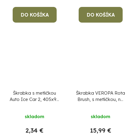
DO KOŠÍKA
DO KOŠÍKA
Škrabka s metličkou
Škrabka VEROPA Rota
Auto Ice Car 2, 405x90
Brush, s metličkou, na
mm, s kefou, na ľad a
ľad
sneh, mix farieb
skladom
skladom
2,34 €
15,99 €