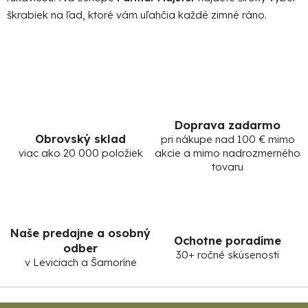
škrabiek na ľad, ktoré vám uľahčia každé zimné ráno.
Doprava zadarmo
Obrovský sklad
pri nákupe nad 100 € mimo
viac ako 20 000 položiek
akcie a mimo nadrozmerného
tovaru
Naše predajne a osobný
Ochotne poradíme
odber
30+ ročné skúsenosti
v Leviciach a Šamoríne
Z