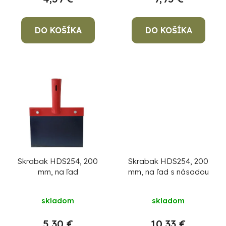
k
t
o
DO KOŠÍKA
DO KOŠÍKA
v
Po
po
91
99
(P
07
Skrabak HDS254, 200
Skrabak HDS254, 200
17
mm, na ľad
mm, na ľad s násadou
skladom
skladom
5,30 €
10,33 €