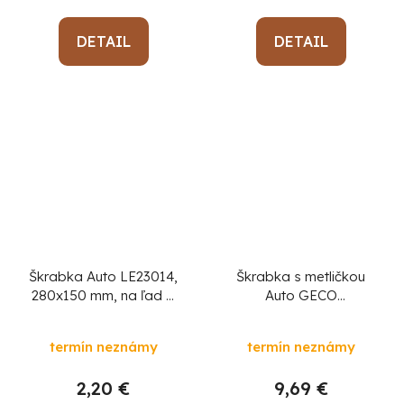
DETAIL
DETAIL
Škrabka Auto LE23014,
Škrabka s metličkou
280x150 mm, na ľad a
Auto GECO
sneh
ICEBREAKER
SoftHand,
termín neznámy
termín neznámy
teleskopická rukoväť
87-114 cm, na ľad a
2,20 €
9,69 €
sneh