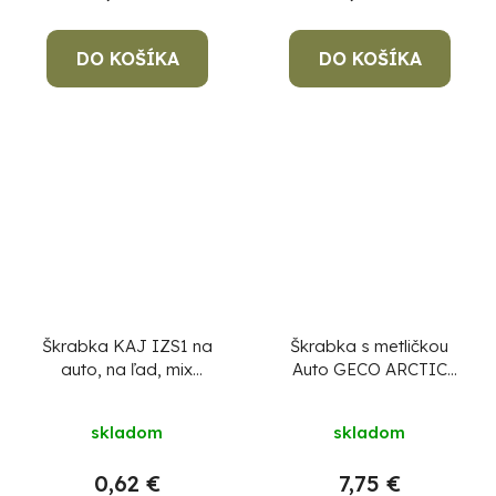
DO KOŠÍKA
DO KOŠÍKA
Škrabka KAJ IZS1 na
Škrabka s metličkou
auto, na ľad, mix
Auto GECO ARCTIC
farieb, 10 cm
SoftHand, 75 cm, na
ľad a sneh
skladom
skladom
0,62 €
7,75 €