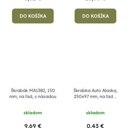
DO KOŠÍKA
DO KOŠÍKA
Škrabák MA1382, 150
Škrabka Auto Alaska,
mm, na ľad, s násadou
250x97 mm, na ľad a
sneh
skladom
skladom
9,69 €
0,43 €