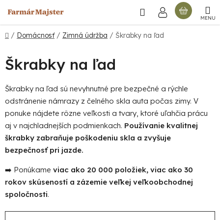
Prejsť
Hľadať
NÁKU
na
obsah
KOŠÍ
Domov
/
Domácnosť
/
Zimná údržba
/
Škrabky na ľad
Škrabky na ľad
Škrabky na ľad sú nevyhnutné pre bezpečné a rýchle
odstránenie námrazy z čelného skla auta počas zimy. V
ponuke nájdete rôzne veľkosti a tvary, ktoré uľahčia prácu
aj v najchladnejších podmienkach.
Používanie kvalitnej
škrabky zabraňuje poškodeniu skla a zvyšuje
bezpečnosť pri jazde.
➡️ Ponúkame
viac ako 20 000 položiek, viac ako 30
rokov skúseností a zázemie veľkej veľkoobchodnej
spoločnosti
.
R