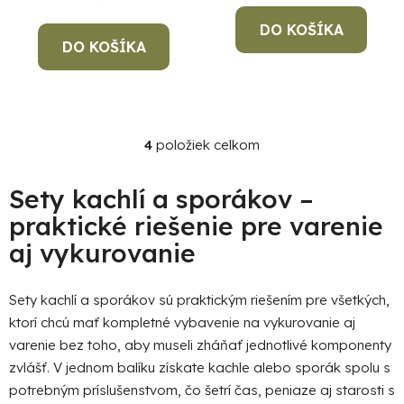
DO KOŠÍKA
DO KOŠÍKA
4
položiek celkom
O
v
l
Sety kachlí a sporákov –
á
praktické riešenie pre varenie
d
aj vykurovanie
a
c
i
Sety kachlí a sporákov sú praktickým riešením pre všetkých,
e
ktorí chcú mať kompletné vybavenie na vykurovanie aj
p
varenie bez toho, aby museli zháňať jednotlivé komponenty
r
zvlášť. V jednom balíku získate kachle alebo sporák spolu s
v
k
potrebným príslušenstvom, čo šetrí čas, peniaze aj starosti s