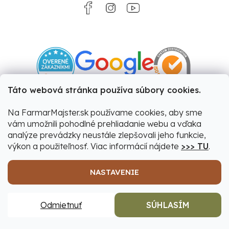
Táto webová stránka používa súbory cookies.
Na FarmarMajster.sk používame cookies, aby sme
vám umožnili pohodlné prehliadanie webu a vďaka
analýze prevádzky neustále zlepšovali jeho funkcie,
výkon a použiteľnosť. Viac informácií nájdete
>>> TU
.
NASTAVENIE
Vytvoril Shoptet
|
Upravil Balkys
Odmietnuť
SÚHLASÍM
Copyright 2026
Farmár&Majster
. Všetky práva
vyhradené.
Upraviť nastavenie cookies