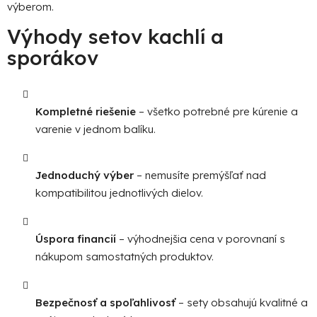
y
výberom.
v
Výhody setov kachlí a
ý
p
sporákov
i
s
u
Kompletné riešenie
– všetko potrebné pre kúrenie a
varenie v jednom balíku.
Jednoduchý výber
– nemusíte premýšľať nad
kompatibilitou jednotlivých dielov.
Úspora financií
– výhodnejšia cena v porovnaní s
nákupom samostatných produktov.
Bezpečnosť a spoľahlivosť
– sety obsahujú kvalitné a