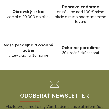
Doprava zadarmo
Obrovský sklad
pri nákupe nad 100 € mimo
viac ako 20 000 položiek
akcie a mimo nadrozmerného
tovaru
Naše predajne a osobný
Ochotne poradíme
odber
30+ ročné skúsenosti
v Leviciach a Šamoríne
Z
á
p
ä
t
ODOBERAŤ NEWSLETTER
i
Vložte svoj e-mail a my Vám budeme zasielať informácie