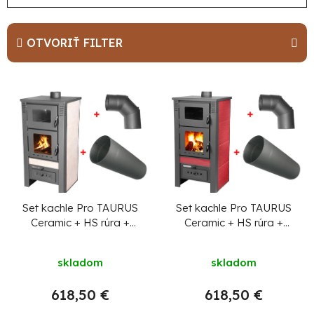
a
d
e
OTVORIŤ FILTER
n
i
V
e
ý
p
p
r
i
o
s
d
p
u
r
Set kachle Pro TAURUS
Set kachle Pro TAURUS
Ceramic + HS rúra +
Ceramic + HS rúra +
k
o
HS koleno
HS koleno
t
d
Priemerné
skladom
skladom
o
hodnotenie
u
produktu
v
k
618,50 €
618,50 €
je