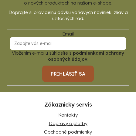
e
o nových produktoch na našom e-shope.
Email
Vložením e-mailu súhlasíte s
podmienkami ochrany
osobných údajov
.
PRIHLÁSIŤ SA
Zákaznícky servis
Kontakty
Dopravy a platby
Obchodné podmienky