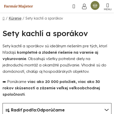
Prejsť
Hľadať
NÁKU
na
obsah
KOŠÍ
Domov
/
Kúrenie
/
Sety kachlí a sporákov
Sety kachlí a sporákov
Sety kachlí a sporákov sú ideálnym riešením pre tých, ktorí
hľadajú
kompletné a zladené riešenie na varenie aj
vykurovanie
. Obsahujú všetky potrebné diely na
jednoduchú montáž a okamžité používanie. Vhodné sú do
domácností, chalúp aj hospodárskych objektov.
➡️ Ponúkame
viac ako 20 000 položiek, viac ako 30
rokov skúseností a zázemie veľkej veľkoobchodnej
spoločnosti
.
R
Radiť podľa:
Odporúčame