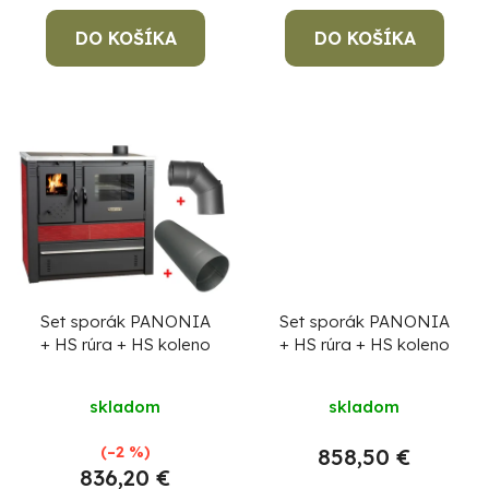
t
5,0
o
DO KOŠÍKA
DO KOŠÍKA
z
v
5
hviezdičiek.
Po
po
91
99
Set sporák PANONIA
Set sporák PANONIA
(P
+ HS rúra + HS koleno
+ HS rúra + HS koleno
07
17
skladom
skladom
(–2 %)
858,50 €
836,20 €