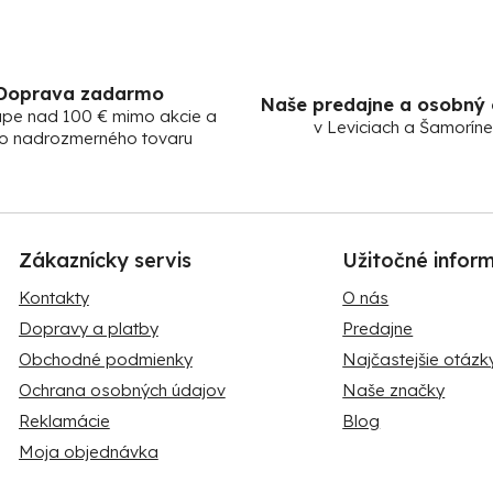
Doprava zadarmo
Naše predajne a osobný
upe nad 100 € mimo akcie a
v Leviciach a Šamoríne
o nadrozmerného tovaru
Zákaznícky servis
Užitočné infor
Kontakty
O nás
Dopravy a platby
Predajne
Obchodné podmienky
Najčastejšie otázk
Ochrana osobných údajov
Naše značky
Reklamácie
Blog
Moja objednávka