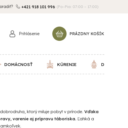
oradiť?
+421 918 101 996
(Po–Pia: 07:00 – 17:00)
Prihlásenie
PRÁZDNY KOŠÍK
NÁKUPNÝ
KOŠÍK
DOMÁCNOSŤ
KÚRENIE
DEKORÁCIE
obrodruha, ktorý miluje pobyt v prírode.
Vďaka
avy, varenie aj prípravu táboriska.
Ľahká a
kamkoľvek.