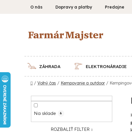
Prejsť
O nás
Dopravy a platby
Predajne
na
obsah
ZÁHRADA
ELEKTRONÁRADIE
Domov
/
Voľný čas
/
Kempovanie a outdoor
/
Kempingov
B
o
č
Na sklade
6
n
ý
ROZBALIŤ FILTER