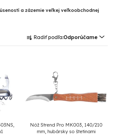
kúseností a zázemie veľkej veľkoobchodnej
R
Radiť podľa:
Odporúčame
a
d
e
n
i
e
p
r
o
d
503NS,
Nôž Strend Pro MK003, 140/210
n1
mm, hubársky so štetinami
u