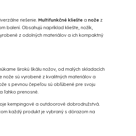
iverzálne riešenie.
Multifunkčné kliešte
a
nože
z
balení. Obsahujú napríklad kliešte, nožík,
 vyrobené z odolných materiálov a ich kompaktný
úkame širokú škálu nožov, od malých skladacích
e nože sú vyrobené z kvalitných materiálov a
Nože s pevnou čepeľou sú obľúbené pre svoju
 a ľahko prenosné.
svoje kempingové a outdoorové dobrodružstvá.
čom každý produkt je vybraný s dôrazom na