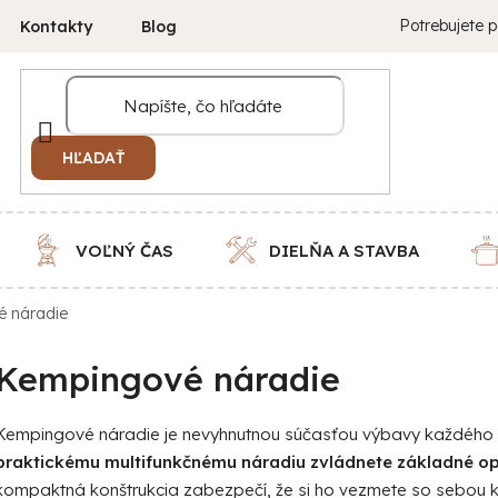
Potrebujete p
Kontakty
Blog
HĽADAŤ
VOĽNÝ ČAS
DIELŇA A STAVBA
é náradie
Kempingové náradie
Kempingové náradie je nevyhnutnou súčasťou výbavy každého d
praktickému multifunkčnému náradiu zvládnete základné opr
kompaktná konštrukcia zabezpečí, že si ho vezmete so sebou 