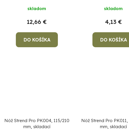
u
k
skladom
skladom
t
12,66 €
4,13 €
o
v
DO KOŠÍKA
DO KOŠÍKA
Nôž Strend Pro PK004, 115/210
Nôž Strend Pro PK011,
mm, skladací
mm, skladací