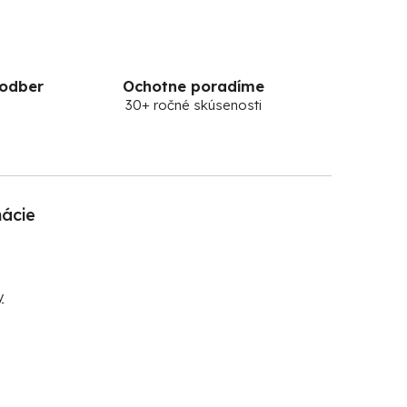
 odber
Ochotne poradíme
30+ ročné skúsenosti
mácie
y