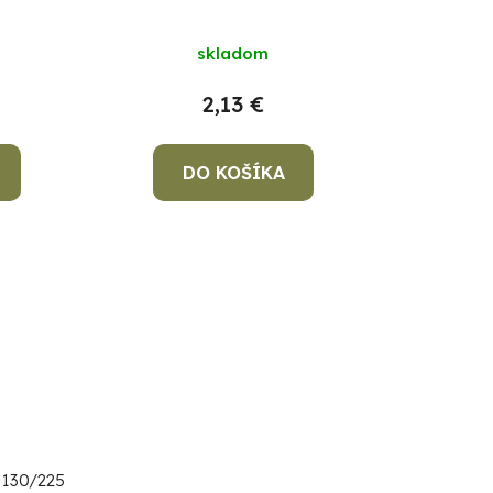
3in1
skladom
2,13 €
DO KOŠÍKA
 130/225