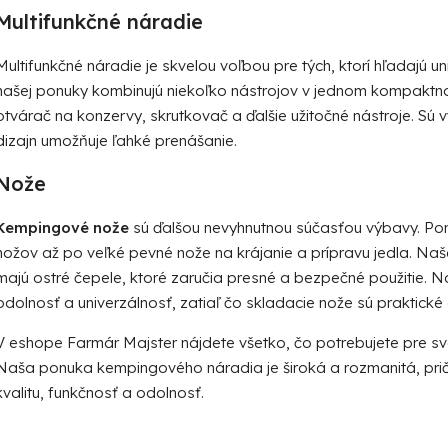
p
Multifunkčné náradie
r
v
Multifunkčné náradie je skvelou voľbou pre tých, ktorí hľadajú un
k
našej ponuky kombinujú niekoľko nástrojov v jednom kompaktnom 
y
v
otvárač na konzervy, skrutkovač a ďalšie užitočné nástroje. Sú
ý
dizajn umožňuje ľahké prenášanie.
p
i
Nože
s
u
Kempingové nože
sú ďalšou nevyhnutnou súčasťou výbavy. Pon
nožov až po veľké pevné nože na krájanie a prípravu jedla. Naš
majú ostré čepele, ktoré zaručia presné a bezpečné použitie. 
odolnosť a univerzálnosť, zatiaľ čo skladacie nože sú praktické
V eshope Farmár Majster nájdete všetko, čo potrebujete pre 
Naša ponuka kempingového náradia je široká a rozmanitá, pri
kvalitu, funkčnosť a odolnosť.