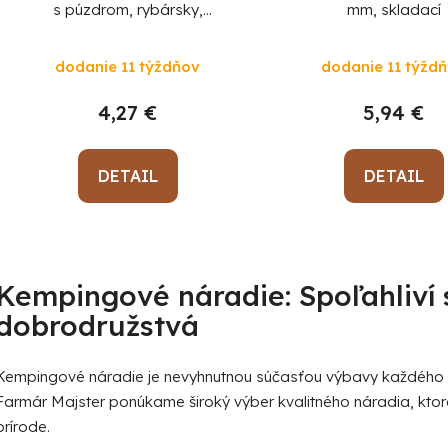
s púzdrom, rybársky,
mm, skladací
Fishing&Survival
dodanie 11 týždňov
dodanie 11 týžd
4,27 €
5,94 €
DETAIL
DETAIL
O
v
Kempingové náradie: Spoľahliví 
l
dobrodružstvá
á
d
a
Kempingové náradie je nevyhnutnou súčasťou výbavy každého 
c
Farmár Majster ponúkame široký výber kvalitného náradia, kt
i
prírode.
e