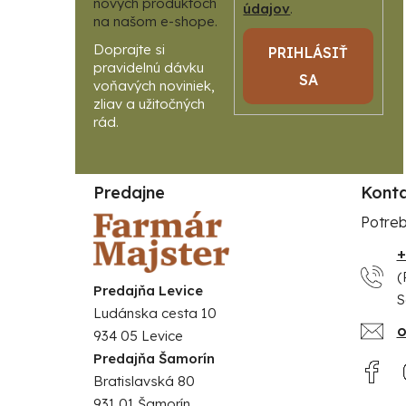
nových produktoch
údajov
.
na našom e-shope.
PRIHLÁSIŤ
SA
Predajne
Kont
Potreb
+
(
Predajňa Levice
S
Ludánska cesta 10
o
934 05 Levice
Predajňa Šamorín
Bratislavská 80
931 01 Šamorín