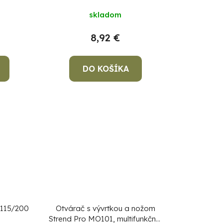
k
skladom
t
o
8,92 €
v
DO KOŠÍKA
 115/200
Otvárač s vývrtkou a nožom
Strend Pro MO101, multifunkčný,