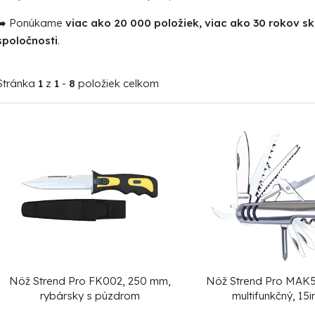
➡️ Ponúkame
viac ako 20 000 položiek, viac ako 30 rokov s
spoločnosti
.
Stránka
1
z
1
-
8
položiek celkom
V
ý
p
i
s
p
r
o
Nôž Strend Pro FK002, 250 mm,
Nôž Strend Pro MAK
d
rybársky s púzdrom
multifunkčný, 15i