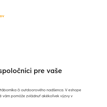
ňov
spoločníci pre vaše
táborníka či outdoorového nadšenca. V eshope
oré vám pomôže zvládnuť akékoľvek výzvy v