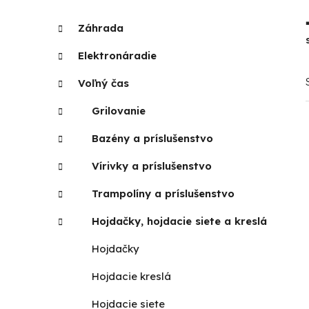
p
K
Preskočiť
Záhrada
a
kategórie
a
t
n
Elektronáradie
e
e
g
Voľný čas
l
ó
r
Grilovanie
i
Bazény a príslušenstvo
e
Vírivky a príslušenstvo
Trampolíny a príslušenstvo
Hojdačky, hojdacie siete a kreslá
Hojdačky
Hojdacie kreslá
Hojdacie siete