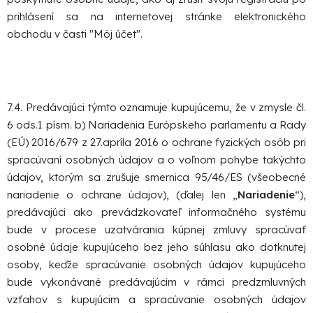
prihlásení sa na internetovej stránke elektronického
obchodu v časti "
Môj účet
".
7.4. Predávajúci týmto oznamuje kupujúcemu, že v zmysle čl.
6 ods.1 písm. b) Nariadenia Európskeho parlamentu a Rady
(EÚ) 2016/679 z 27.apríla 2016 o ochrane fyzických osôb pri
spracúvaní osobných údajov a o voľnom pohybe takýchto
údajov, ktorým sa zrušuje smernica 95/46/ES (všeobecné
nariadenie o ochrane údajov), (ďalej len „
Nariadenie
“),
predávajúci ako prevádzkovateľ informačného systému
bude v procese uzatvárania kúpnej zmluvy spracúvať
osobné údaje kupujúceho bez jeho súhlasu ako dotknutej
osoby, keďže spracúvanie osobných údajov kupujúceho
bude vykonávané predávajúcim v rámci predzmluvných
vzťahov s kupujúcim a spracúvanie osobných údajov