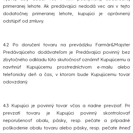
primeranej lehote. Ak predávajúci nedodá vec ani v tejto
dodatočnej primeranej lehote, kupujúci je oprávnený
odstúpiť od zmluvy.
4.2 Po doručení tovaru na prevádzku Farmár&Majster
Predávajúceho dodávateľom je Predávajúci povinný bez
zbytočného odkladu túto skutočnosť oznámiť Kupujúcemu a
navrhnúť Kupujúcemu prostredníctvom e-mailu alebo
telefonicky deň a čas, v ktorom bude Kupujúcemu tovar
odovzdaný.
4.3 Kupujúci je povinný tovar včas a riadne prevziať. Pri
prevzatí tovaru je Kupujúci povinný skontrolovať
neporušenosť obalu, pásky, resp. pečate a prípadné
poškodenie obalu tovaru alebo pásky, resp. pečate ihneď