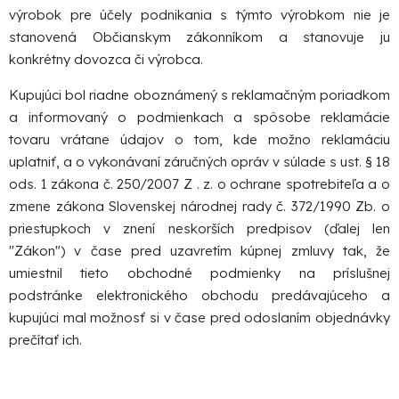
výrobok pre účely podnikania s týmto výrobkom nie je
stanovená Občianskym zákonníkom a stanovuje ju
konkrétny dovozca či výrobca.
Kupujúci bol riadne oboznámený s reklamačným poriadkom
a informovaný o podmienkach a spôsobe reklamácie
tovaru vrátane údajov o tom, kde možno reklamáciu
uplatniť, a o vykonávaní záručných opráv v súlade s ust. § 18
ods. 1 zákona č. 250/2007 Z . z. o ochrane spotrebiteľa a o
zmene zákona Slovenskej národnej rady č. 372/1990 Zb. o
priestupkoch v znení neskorších predpisov (ďalej len
"Zákon") v čase pred uzavretím kúpnej zmluvy tak, že
umiestnil tieto obchodné podmienky na príslušnej
podstránke elektronického obchodu predávajúceho a
kupujúci mal možnosť si v čase pred odoslaním objednávky
prečítať ich.