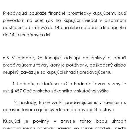
Predávajúci poukáže finančné prostriedky kupujúcemu buď
prevodom na účet (ak ho kupujúci uviedol v písomnom
odstúpení od zmluvy) do 14 dní alebo na adresu kupujúceho
do 14 kalendárnych dní.
6.5 V prípade, že kupujúci odstúpi od zmluvy a doručí
predávajúcemu tovar, ktorý je používaný, poškodený alebo
neúplný, zaväzuje sa kupujúci uhradiť predávajúcemu:
1. hodnotu, o ktorú sa znížila hodnota tovaru v zmysle
ust. § 457 Občianskeho zákonníka v skutočnej výške
2. náklady, ktoré vznikli predávajúcemu v súvislosti s
opravou tovaru a jeho uvedením do pôvodného stavu.
Kupujúci je povinný v zmysle tohto bodu uhradiť
predávajúcemu náhrady najviac vo výške rozdielu medzi