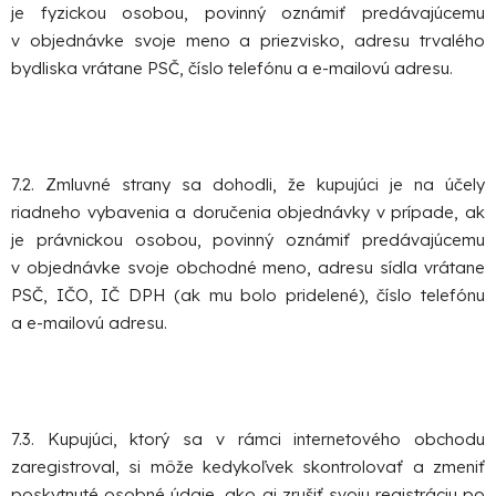
je fyzickou osobou, povinný oznámiť predávajúcemu
v objednávke svoje meno a priezvisko, adresu trvalého
bydliska vrátane PSČ, číslo telefónu a e-mailovú adresu.
7.2. Zmluvné strany sa dohodli, že kupujúci je na účely
riadneho vybavenia a doručenia objednávky v prípade, ak
je právnickou osobou, povinný oznámiť predávajúcemu
v objednávke svoje obchodné meno, adresu sídla vrátane
PSČ, IČO, IČ DPH (ak mu bolo pridelené), číslo telefónu
a e-mailovú adresu.
7.3. Kupujúci, ktorý sa v rámci internetového obchodu
zaregistroval, si môže kedykoľvek skontrolovať a zmeniť
poskytnuté osobné údaje, ako aj zrušiť svoju registráciu po