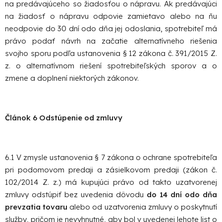
na predávajúceho so žiadosťou o nápravu. Ak predávajúci
na žiadosť o nápravu odpovie zamietavo alebo na ňu
neodpovie do 30 dní odo dňa jej odoslania, spotrebiteľ má
právo podať návrh na začatie alternatívneho riešenia
svojho sporu podľa ustanovenia § 12 zákona č. 391/2015 Z.
z. o alternatívnom riešení spotrebiteľských sporov a o
zmene a doplnení niektorých zákonov.
Článok 6 Odstúpenie od zmluvy
6.1 V zmysle ustanovenia § 7 zákona o ochrane spotrebiteľa
pri podomovom predaji a zásielkovom predaji (zákon č.
102/2014 Z. z.) má kupujúci právo od takto uzatvorenej
zmluvy odstúpiť bez uvedenia dôvodu
do 14 dní odo dňa
prevzatia tovaru
alebo od uzatvorenia zmluvy o poskytnutí
služby, pričom je nevyhnutné, aby bol v uvedenej lehote list o