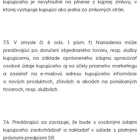
kupujúceho je nevyhnutné na plnenie z kúpnej zmluvy, v
ktorej vystupuje kupujúci ako jedna zo zmluvných strán.
7.5. V zmysle čl. 6 ods. 1 písm. f) Nariadenia môže
predávajúci po doručení objednaného tovaru, resp. služby
kupujúcemu, na základe oprávneného záujmu spracúvať
osobné údaje kupujúceho aj na účely priameho marketingu
a zasielať na e-mailovú adresu kupujúceho informácie
o nových produktoch, zľavách a akciách na ponúkaných
tovaroch, resp. službách.
7.6. Predávajúci sa zaväzuje, že bude s osobnými údajmi
kupujúceho zaobchádzať a nakladať v súlade s platnými
právnymi predpismi SR.