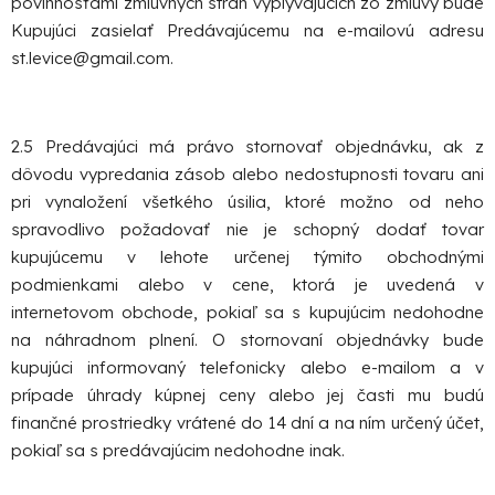
povinnosťami zmluvných strán vyplývajúcich zo zmluvy bude
Kupujúci zasielať Predávajúcemu na e-mailovú adresu
st.levice@gmail.com.
2.5 Predávajúci má právo stornovať objednávku, ak z
dôvodu vypredania zásob alebo nedostupnosti tovaru ani
pri vynaložení všetkého úsilia, ktoré možno od neho
spravodlivo požadovať nie je schopný dodať tovar
kupujúcemu v lehote určenej týmito obchodnými
podmienkami alebo v cene, ktorá je uvedená v
internetovom obchode, pokiaľ sa s kupujúcim nedohodne
na náhradnom plnení. O stornovaní objednávky bude
kupujúci informovaný telefonicky alebo e-mailom a v
prípade úhrady kúpnej ceny alebo jej časti mu budú
finančné prostriedky vrátené do 14 dní a na ním určený účet,
pokiaľ sa s predávajúcim nedohodne inak.