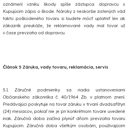
oznámení vzniku škody spíše zástupca dopravcu s
Kupujúcim zápis o škode. Nároky z neskoršie zistených vád
takto poškodeného tovaru si budete môcť uplatniť len ak
zákazník preukáže, že reklamované vady mal tovar už
v čase prevzatia od dopravcu.
Článok 5 Záruka, vady tovaru, reklamácia, servis
5.1 Záručné podmienky sa riadia ustanoveniami
Občianskeho zákonníka č. 40/1964 Zb. v platnom znení.
Predávajúci poskytuje na tovar záruku v trvaní dvadsaťštyri
(24) mesiacov, pokiaľ nie je pri konkrétnom tovare uvedené
inak. Záručná doba začína plynúť dňom prevzatia tovaru
Kupujúcim. Záručná doba všetkým osobám, používajúcim