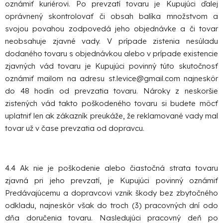
oznámiť kuriérovi. Po prevzatí tovaru je Kupujúci ďalej
oprávnený skontrolovať či obsah balíka množstvom a
svojou povahou zodpovedá jeho objednávke a či tovar
neobsahuje zjavné vady. V prípade zistenia nesúladu
dodaného tovaru s objednávkou alebo v prípade existencie
zjavných vád tovaru je Kupujúci povinný túto skutočnosť
oznámiť mailom na adresu st.levice@gmail.com najneskôr
do 48 hodín od prevzatia tovaru. Nároky z neskoršie
zistených vád takto poškodeného tovaru si budete môcť
uplatniť len ak zákazník preukáže, že reklamované vady mal
tovar už v čase prevzatia od dopravcu.
4.4 Ak nie je poškodenie alebo čiastočná strata tovaru
zjavná pri jeho prevzatí, je Kupujúci povinný oznámiť
Predávajúcemu a dopravcovi vznik škody bez zbytočného
odkladu, najneskôr však do troch (3) pracovných dní odo
dňa doručenia tovaru. Nasledujúci pracovný deň po