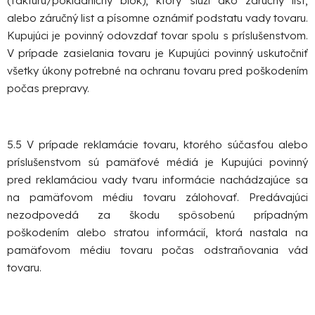
(faktúru/pokladničný blok), ktorý slúži ako záručný list,
alebo záručný list a písomne oznámiť podstatu vady tovaru.
Kupujúci je povinný odovzdať tovar spolu s príslušenstvom.
V prípade zasielania tovaru je Kupujúci povinný uskutočniť
všetky úkony potrebné na ochranu tovaru pred poškodením
počas prepravy.
5.5 V prípade reklamácie tovaru, ktorého súčasťou alebo
príslušenstvom sú pamäťové médiá je Kupujúci povinný
pred reklamáciou vady tvaru informácie nachádzajúce sa
na pamäťovom médiu tovaru zálohovať. Predávajúci
nezodpovedá za škodu spôsobenú prípadným
poškodením alebo stratou informácií, ktorá nastala na
pamäťovom médiu tovaru počas odstraňovania vád
tovaru.