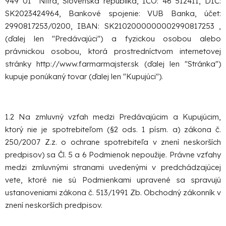
949 01 Nitra, Slovenská republika, IČO: 46 512411, DIČ:
SK2023424964, Bankové spojenie: VUB Banka, účet:
2990817253/0200, IBAN: SK2102000000002990817253 ,
(ďalej len "Predávajúci") a fyzickou osobou alebo
právnickou osobou, ktorá prostredníctvom internetovej
stránky http://www.farmarmajster.sk (ďalej len "Stránka")
kupuje ponúkaný tovar (ďalej len "Kupujúci").
1.2 Na zmluvný vzťah medzi Predávajúcim a Kupujúcim,
ktorý nie je spotrebiteľom (§2 ods. 1 písm. a) zákona č.
250/2007 Z.z. o ochrane spotrebiteľa v znení neskorších
predpisov) sa Čl. 5 a 6 Podmienok nepoužije. Právne vzťahy
medzi zmluvnými stranami uvedenými v predchádzajúcej
vete, ktoré nie sú Podmienkami upravené sa spravujú
ustanoveniami zákona č. 513/1991 Zb. Obchodný zákonník v
znení neskorších predpisov.