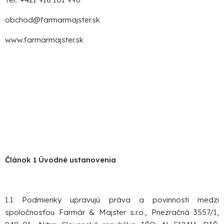
obchod@farmarmajster.sk
www.farmarmajster.sk
Po
po
91
99
(P
07
Článok 1 Úvodné ustanovenia
17
1.1 Podmienky upravujú práva a povinnosti medzi
spoločnosťou Farmár & Majster s.r.o., Priezračná 3557/1,