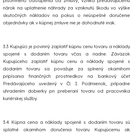
písomného odstúpenia od zmluvy, vzniká predávajúcemu
nárok na uplatnenie náhrady za vzniknutú škodu vo výške
skutočných nákladov na pokus o neúspešné doručenie
objednávky ak v kúpnej zmluve nie je dohodnuté inak.
3.3 Kupujúci je povinný zaplatiť kúpnu cenu tovaru a náklady
spojené s dodaním tovaru včas a riadne. Záväzok
Kupujúceho zaplatiť kúpnu cenu a náklady spojené s
dodaním tovaru sa považuje za splnený okamihom
pripísania finančných prostriedkov na bankový účet
Predávajúceho uvedený v Čl. I. Podmienok, prípadne
uhradením dobierky pri preberaní tovaru od pracovníka
kuriérskej služby.
3.4 Kúpna cena a náklady spojené s dodaním tovaru sú
splatné okamihom doručenia tovaru Kupujúcemu ak