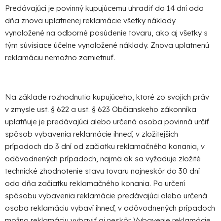
Predávajúci je povinný kupujúcemu uhradiť do 14 dní odo
dňa znova uplatnenej reklamácie všetky náklady
vynaložené na odborné posúdenie tovaru, ako aj všetky s
tým súvisiace účelne vynaložené náklady. Znova uplatnenú
reklamáciu nemožno zamietnuť.
Na základe rozhodnutia kupujúceho, ktoré zo svojich práv
v zmysle ust. § 622 a ust. § 623 Občianskeho zákonníka
uplatňuje je predávajúci alebo určená osoba povinná určiť
spôsob vybavenia reklamácie ihneď, v zložitejších
prípadoch do 3 dní od začiatku reklamačného konania, v
odôvodnených prípadoch, najmä ak sa vyžaduje zložité
technické zhodnotenie stavu tovaru najneskôr do 30 dní
odo dňa začiatku reklamačného konania. Po určení
spôsobu vybavenia reklamácie predávajúci alebo určená
osoba reklamáciu vybaví ihneď, v odôvodnených prípadoch
možno reklamáciu vybaviť aj neskôr. Vybavenie reklamácie