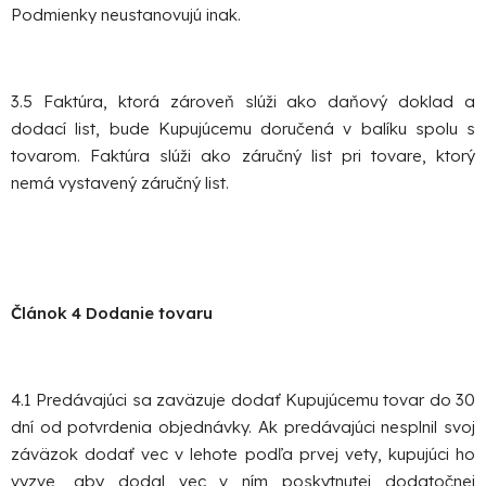
Podmienky neustanovujú inak.
3.5 Faktúra, ktorá zároveň slúži ako daňový doklad a
dodací list, bude Kupujúcemu doručená v balíku spolu s
tovarom. Faktúra slúži ako záručný list pri tovare, ktorý
nemá vystavený záručný list.
Článok 4 Dodanie tovaru
4.1 Predávajúci sa zaväzuje dodať Kupujúcemu tovar do 30
dní od potvrdenia objednávky. Ak predávajúci nesplnil svoj
záväzok dodať vec v lehote podľa prvej vety, kupujúci ho
vyzve, aby dodal vec v ním poskytnutej dodatočnej