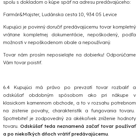
spolu s dokladom o kúpe späť na adresu predávajúceho:
Farmár&Majster, Ludánska cesta 10, 934 05 Levice
Kupujúci je povinný doručiť predávajúcemu tovar kompletný
vrátane kompletnej dokumentácie, nepoškodený, podľa
možnosti v nepoškodenom obale a nepoužívaný.
Tovar nám prosím neposielajte na dobierku! Odporúčame
Vám tovar poistiť.
6.4 Kupujúci má právo po prevzatí tovar rozbaliť a
odskúšať obdobným spôsobom ako pri nákupe v
klasickom kamennom obchode, a to v rozsahu potrebnom
na zistenie povahy, charakteristík a fungovania tovaru.
Spotrebiteľ je zodpovedný za akékoľvek zníženie hodnoty
tovaru.
Odskúšať teda neznamená začať tovar používať
a po niekoľkých dňoch vrátiť predávajúcemu
.