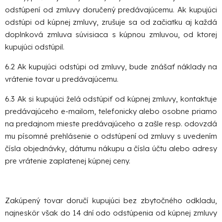
odstúpení od zmluvy doručený predávajúcemu. Ak kupujúci
odstúpi od kúpnej zmluvy, zrušuje sa od začiatku aj každá
doplnková zmluva súvisiaca s kúpnou zmluvou, od ktorej
kupujúci odstúpil.
6.2 Ak kupujúci odstúpi od zmluvy, bude znášať náklady na
vrátenie tovar u predávajúcemu.
6.3 Ak si kupujúci želá odstúpiť od kúpnej zmluvy, kontaktuje
predávajúceho e-mailom, telefonicky alebo osobne priamo
na predajnom mieste predávajúceho a zašle resp. odovzdá
mu písomné prehlásenie o odstúpení od zmluvy s uvedením
čísla objednávky, dátumu nákupu a čísla účtu alebo adresy
pre vrátenie zaplatenej kúpnej ceny.
Zakúpený tovar doručí kupujúci bez zbytočného odkladu,
najneskôr však do 14 dní odo odstúpenia od kúpnej zmluvy