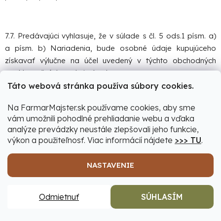
7.7. Predávajúci vyhlasuje, že v súlade s čl. 5 ods.1 písm. a)
a písm. b) Nariadenia, bude osobné údaje kupujúceho
získavať výlučne na účel uvedený v týchto obchodných
a reklamačných podmienkach.
Táto webová stránka používa súbory cookies.
Na FarmarMajster.sk používame cookies, aby sme
7.8. Predávajúci vyhlasuje, že na iné účely ako je uvedené
vám umožnili pohodlné prehliadanie webu a vďaka
v týchto obchodných a reklamačných podmienkach bude
analýze prevádzky neustále zlepšovali jeho funkcie,
získavať osobné údaje kupujúceho vždy osobitne na
výkon a použiteľnosť. Viac informácií nájdete
>>> TU
.
adekvátnom právnom základe a zároveň zabezpečí, že sa
tieto osobné údaje budú spracúvať a využívať výlučne
NASTAVENIE
spôsobom, ktorý zodpovedá účelu na ktorý boli
zhromaždené a nebude ich združovať s osobnými údajmi,
Odmietnuť
SÚHLASÍM
ktoré boli získané na iný účel alebo na účel plnenia kúpnej
zmluvy.