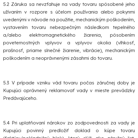
5.2 Záruka sa nevzťahuje na vady tovaru spôsobené jeho
užívaním v rozpore s účelom používania alebo pokynmi
uvedenými v návode na použitie, mechanickým poškodením,
vystavením tovaru nebezpečným následkom tepelného
a/alebo elektromagnetického žiarenia, pôsobením
poveternostných vplyvov a vplyvov okolia (vlhkosť,
prašnosť, priame slnečné žiarenie, vibrácie), mechanickým
poškodením a neoprávnenými zásahmi do tovaru.
5.3 V prípade vzniku vád tovaru počas záručnej doby je
Kupujúci oprávnený reklamovať vady v mieste prevádzky
Predávajúceho.
5.4 Pri uplatňovaní nárokov zo zodpovednosti za vady je
Kupujúci povinný predložiť doklad o kúpe tovaru