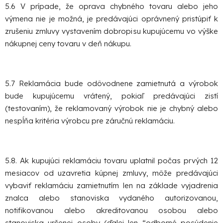
5.6 V prípade, že oprava chybného tovaru alebo jeho
výmena nie je možná, je predávajúci oprávnený pristúpiť k
zrušeniu zmluvy vystavením dobropisu kupujúcemu vo výške
nákupnej ceny tovaru v deň nákupu.
5.7
Reklamácia bude odôvodnene zamietnutá a výrobok
bude kupujúcemu vrátený, pokiaľ predávajúci zistí
(testovaním), že reklamovaný výrobok nie je chybný alebo
nespĺňa kritéria výrobcu pre záručnú reklamáciu.
5.8. Ak kupujúci reklamáciu tovaru uplatnil počas prvých 12
mesiacov od uzavretia kúpnej zmluvy, môže predávajúci
vybaviť reklamáciu zamietnutím len na základe vyjadrenia
znalca alebo stanoviska vydaného autorizovanou,
notifikovanou alebo akreditovanou osobou alebo
stanoviska určenej osoby (ďalej len “odborné posúdenie