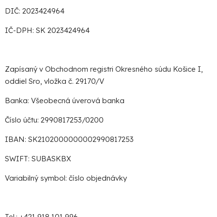
DIČ: 2023424964
IČ-DPH: SK 2023424964
Zapísaný v Obchodnom registri Okresného súdu Košice I,
oddiel Sro, vložka č. 29170/V
Banka: Všeobecná úverová banka
Číslo účtu: 2990817253/0200
IBAN: SK2102000000002990817253
SWIFT: SUBASKBX
Variabilný symbol: číslo objednávky
Tel.: +421 918 101 996