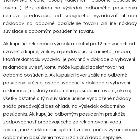
tovaru“). Bez ohľadu na výsledok odborného posúdenia
nemôže predávajúci od kupujúceho vyžadovať úhradu
nákladov na odborné posúdenie tovaru ani iné náklady
súvisiace s odborným posúdením tovaru.
Ak kupujúci reklamáciu výrobku uplatnil po 12 mesiacoch od
uzavretia kúpnej zmluvy a predávajúci ju zamietol, osoba,
ktorá reklamáciu vybavila, je povinná v doklade o vybavení
reklamácie uviesť, komu môže kupujúci zaslať tovar na
odborné posúdenie. Ak kupujúci tovar zašle na odborné
posúdenie určenej osobe uvedenej v doklade o vybavení
reklamácie, náklady odborného posúdenia tovaru, ako aj
všetky ostatné s tým súvisiace účelne vynaložené náklady
znáša predávajúci bez ohľadu na výsledok odborného
posúdenia. Ak kupujúci odborným posúdením preukáže
zodpovednosť predávajúceho za reklamovanú vadu
tovaru, môže reklamáciu uplatniť znova; počas vykonávania
odborného posúdenia tovaru záručná doba neplynie.