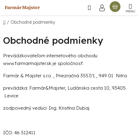
Prejsť
Hľadať
NÁKU
na
obsah
KOŠÍ
Domov
/
Obchodné podmienky
Obchodné podmienky
Prevádzkovateľom internetového obchodu
www.farmarmajster.sk je spoločnosť:
Farmár & Majster s.r.o. , Priezračná 3557/1 , 949 01 Nitra
prevádzka: Farmár&Majster, Ludánska cesta 10, 93405
Levice
zodpovedný vedúci: Ing. Kristína Dubaj
IČO: 46 512411