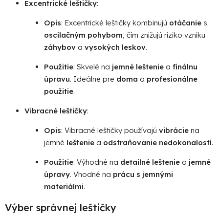
Excentrické leštičky
:
Opis
: Excentrické leštičky kombinujú
otáčanie
s
oscilačným pohybom
, čím znižujú riziko vzniku
záhybov
a
vysokých leskov
.
Použitie
: Skvelé na
jemné leštenie
a
finálnu
úpravu
. Ideálne pre
doma
a
profesionálne
použitie
.
Vibracné leštičky
:
Opis
: Vibracné leštičky používajú
vibrácie
na
jemné
leštenie
a
odstraňovanie nedokonalostí
.
Použitie
: Výhodné na
detailné leštenie
a
jemné
úpravy
. Vhodné na
prácu s jemnými
materiálmi
.
Výber správnej leštičky