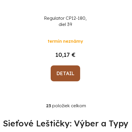
Regulator CP12-180,
diel 39
termín neznámy
10,17 €
DETAIL
23
položiek celkom
O
v
l
Sieťové Leštičky: Výber a Typy
á