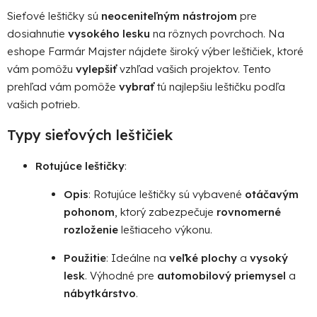
d
Sieťové leštičky sú
neoceniteľným nástrojom
pre
a
dosiahnutie
vysokého lesku
na rôznych povrchoch. Na
c
i
eshope Farmár Majster nájdete široký výber leštičiek, ktoré
e
vám pomôžu
vylepšiť
vzhľad vašich projektov. Tento
p
prehľad vám pomôže
vybrať
tú najlepšiu leštičku podľa
r
vašich potrieb.
v
k
Typy sieťových leštičiek
y
v
Rotujúce leštičky
:
ý
p
Opis
: Rotujúce leštičky sú vybavené
otáčavým
i
pohonom
, ktorý zabezpečuje
rovnomerné
s
rozloženie
leštiaceho výkonu.
u
Použitie
: Ideálne na
veľké plochy
a
vysoký
lesk
. Výhodné pre
automobilový priemysel
a
nábytkárstvo
.