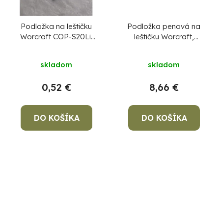
Podložka na leštičku
Podložka penová na
Worcraft COP-S20Li,
leštičku Worcraft,
diel 2
150mm, COP-S20Li,
diel 52
skladom
skladom
0,52 €
8,66 €
DO KOŠÍKA
DO KOŠÍKA