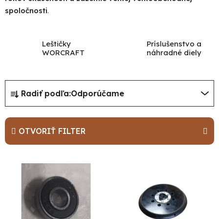
spoločnosti
.
Leštičky
Príslušenstvo a
WORCRAFT
náhradné diely
R
Radiť podľa:
Odporúčame
a
d
e
OTVORIŤ FILTER
n
i
V
e
ý
p
p
r
i
o