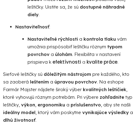
leštičky. Uistite sa, že sú
dostupné náhradné
diely
.
Nastaviteľnosť
:
Nastaviteľné rýchlosti
a
kontrola tlaku
vám
umožnia prispôsobiť leštičku rôznym
typom
povrchov
a
úlohám
. Flexibilita v nastavení
efektívnosti
a
kvalite práce
.
prispieva k
Sieťové leštičky sú
dôležitým nástrojom
pre každého, kto
sa zaoberá
leštením
a
úpravou povrchov
. Na eshope
Farmár Majster nájdete široký výber
kvalitných leštičiek
,
ktoré vyhovujú rôznym potrebám. Pri výbere
zohľadnite
typ
leštičky,
výkon
,
ergonomiku
a
príslušenstvo
, aby ste našli
ideálny model
, ktorý vám poskytne
vynikajúce výsledky
a
dlhú životnosť
.