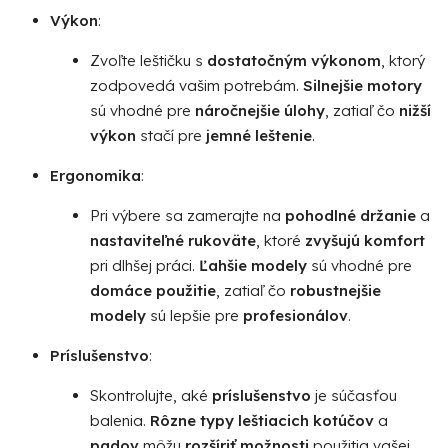
Výkon
:
Zvoľte leštičku s
dostatočným výkonom
, ktorý
zodpovedá vašim potrebám.
Silnejšie motory
sú vhodné pre
náročnejšie úlohy
, zatiaľ čo
nižší
výkon
stačí pre
jemné leštenie
.
Ergonomika
:
Pri výbere sa zamerajte na
pohodlné držanie
a
nastaviteľné rukoväte
, ktoré
zvyšujú komfort
pri dlhšej práci.
Ľahšie modely
sú vhodné pre
domáce použitie
, zatiaľ čo
robustnejšie
modely
sú lepšie pre
profesionálov
.
Príslušenstvo
:
Skontrolujte, aké
príslušenstvo
je súčasťou
balenia.
Rôzne typy leštiacich kotúčov
a
padov
môžu
rozšíriť možnosti
použitia vašej