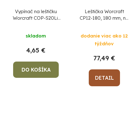
Vypínač na leštičku
Leštička Worcraft
Worcraft COP-S20Li,
CP12-180, 180 mm, na
diel 36
auto
skladom
dodanie viac ako 12
týždňov
4,65 €
77,49 €
DO KOŠÍKA
DETAIL