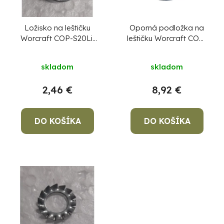
s
d
p
u
r
Ložisko na leštičku
Oporná podložka na
Worcraft COP-S20Li,
leštičku Worcraft COP-
k
o
diel 31
S20Li, diel 3
t
d
skladom
skladom
o
u
v
k
2,46 €
8,92 €
Po
t
po
o
DO KOŠÍKA
DO KOŠÍKA
91
v
99
(P
07
17