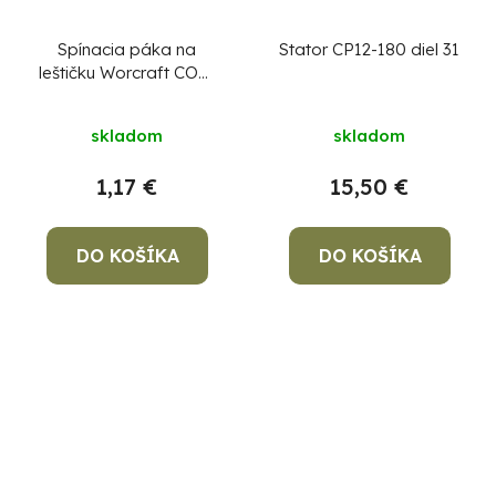
Spínacia páka na
Stator CP12-180 diel 31
leštičku Worcraft COP-
S20Li, diel 34
skladom
skladom
1,17 €
15,50 €
DO KOŠÍKA
DO KOŠÍKA