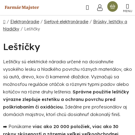
Prejsť
Hľadať
NÁKU
na
obsah
KOŠÍ
Domov
/
Elektronáradie
/
Sieťové elektronáradie
/
Brúsky, leštičky a
hladičky
/
Leštičky
Leštičky
Leštičky sú elektrické náradia určené na dosiahnutie
vysokého lesku a hladkého povrchu rôznych materiálov, ako
sú autá, drevo, kov či kamenné dlaždice. Vyznačujú sa
možnosťou regulácie otáčok a rôznymi typmi padov alebo
kotúčov na rôzne druhy leštenia.
Správne použitie leštičky
výrazne zlepšuje estetiku a ochranu povrchu pred
poškriabaním či oxidáciou.
Ideálne pre profesionálov aj
domácich majstrov, ktorí chcú dosiahnuť dokonalý finiš.
➡️ Ponúkame
viac ako 20 000 položiek, viac ako 30
rokov skúseností a zázemie veľkej veľkoobchodnej