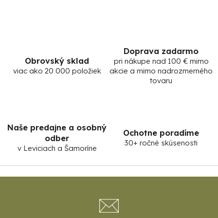
Doprava zadarmo
Obrovský sklad
pri nákupe nad 100 € mimo
viac ako 20 000 položiek
akcie a mimo nadrozmerného
tovaru
Naše predajne a osobný
Ochotne poradíme
odber
30+ ročné skúsenosti
v Leviciach a Šamoríne
Z
á
p
ä