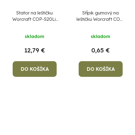
Stator na leštičku
Stĺpik gumový na
Worcraft COP-S20Li,
leštičku Worcraft COP-
diel 32
S20Li, diel 35
skladom
skladom
12,79 €
0,65 €
DO KOŠÍKA
DO KOŠÍKA