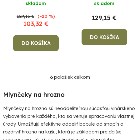
skladom
skladom
129,15 €
(–20 %)
129,15 €
103,32 €
DO KOŠÍKA
DO KOŠÍKA
6
položiek celkom
O
v
l
Mlynčeky na hrozno
á
d
Mlynčeky na hrozno sú neoddeliteľnou súčasťou vinárskeho
a
vybavenia pre každého, kto sa venuje spracovaniu vlastnej
c
úrody. Umožňujú efektívne oddeliť bobule od strapín a
i
rozdrviť hrozno na kašu, ktorá je základom pre ďalšie
e
spracovanie – či už ide o výrobu muštu, vína alebo