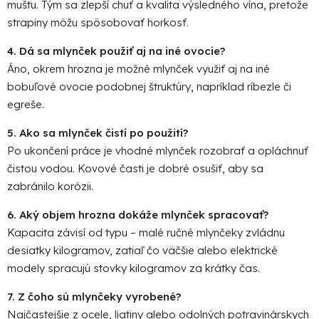
muštu. Tým sa zlepší chuť a kvalita výsledného vína, pretože
strapiny môžu spôsobovať horkosť.
4. Dá sa mlynček použiť aj na iné ovocie?
Áno, okrem hrozna je možné mlynček využiť aj na iné
bobuľové ovocie podobnej štruktúry, napríklad ríbezle či
egreše.
5. Ako sa mlynček čistí po použití?
Po ukončení práce je vhodné mlynček rozobrať a opláchnuť
čistou vodou. Kovové časti je dobré osušiť, aby sa
zabránilo korózii.
6. Aký objem hrozna dokáže mlynček spracovať?
Kapacita závisí od typu – malé ručné mlynčeky zvládnu
desiatky kilogramov, zatiaľ čo väčšie alebo elektrické
modely spracujú stovky kilogramov za krátky čas.
7. Z čoho sú mlynčeky vyrobené?
Najčastejšie z ocele, liatiny alebo odolných potravinárskych