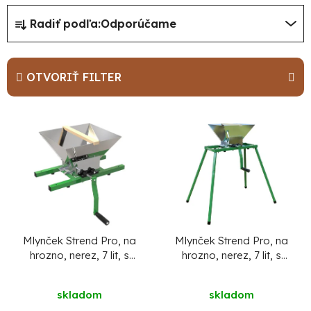
R
Radiť podľa:
Odporúčame
a
d
e
OTVORIŤ FILTER
n
i
V
e
ý
p
p
r
i
o
s
d
p
u
r
Mlynček Strend Pro, na
Mlynček Strend Pro, na
hrozno, nerez, 7 lit, s
hrozno, nerez, 7 lit, s
k
o
plastovými zubami
plastovými zubami,
t
d
kovový stojan
skladom
skladom
o
u