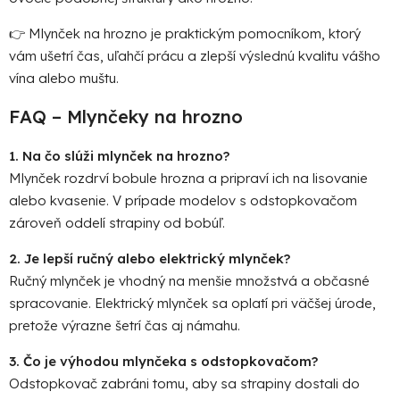
👉 Mlynček na hrozno je praktickým pomocníkom, ktorý
vám ušetrí čas, uľahčí prácu a zlepší výslednú kvalitu vášho
vína alebo muštu.
FAQ – Mlynčeky na hrozno
1. Na čo slúži mlynček na hrozno?
Mlynček rozdrví bobule hrozna a pripraví ich na lisovanie
alebo kvasenie. V prípade modelov s odstopkovačom
zároveň oddelí strapiny od bobúľ.
2. Je lepší ručný alebo elektrický mlynček?
Ručný mlynček je vhodný na menšie množstvá a občasné
spracovanie. Elektrický mlynček sa oplatí pri väčšej úrode,
pretože výrazne šetrí čas aj námahu.
3. Čo je výhodou mlynčeka s odstopkovačom?
Odstopkovač zabráni tomu, aby sa strapiny dostali do