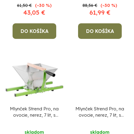
v
k
61,50 €
(–30 %)
88,56 €
(–30 %)
43,05 €
61,99 €
t
o
DO KOŠÍKA
DO KOŠÍKA
v
Po
po
91
99
(P
07
17
Mlynček Strend Pro, na
Mlynček Strend Pro, na
ovocie, nerez, 7 lit, s
ovocie, nerez, 7 lit, s
kovovými zubami
kovovými zubami,
kovový stojan
skladom
skladom