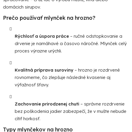
p
domácich sirupov.
r
v
Prečo používať mlynček na hrozno?
k
y
v
Rýchlosť a úspora práce
– ručné odstopkovanie a
ý
drvenie je namáhavé a časovo náročné. Mlynček celý
p
proces výrazne urýchli.
i
s
u
Kvalitná príprava suroviny
– hrozno je rozdrvené
rovnomerne, čo zlepšuje následné kvasenie aj
výťažnosť šťavy.
Zachovanie prirodzenej chuti
– správne rozdrvenie
bez poškodenia jadier zabezpečí, že v mušte nebude
cítiť horkosť.
Typy mlynčekov na hrozno