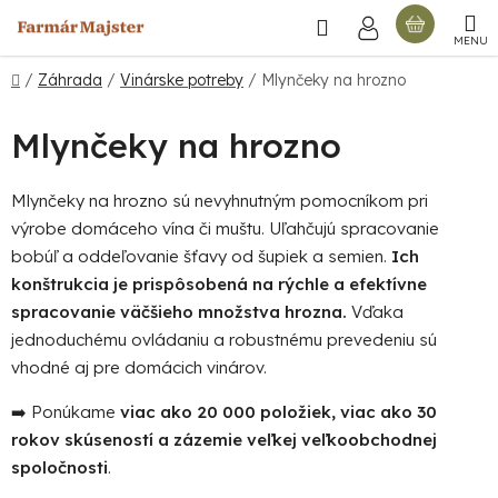
Prejsť
Hľadať
NÁKU
na
obsah
KOŠÍ
Domov
/
Záhrada
/
Vinárske potreby
/
Mlynčeky na hrozno
Mlynčeky na hrozno
Mlynčeky na hrozno sú nevyhnutným pomocníkom pri
výrobe domáceho vína či muštu. Uľahčujú spracovanie
bobúľ a oddeľovanie šťavy od šupiek a semien.
Ich
konštrukcia je prispôsobená na rýchle a efektívne
spracovanie väčšieho množstva hrozna.
Vďaka
jednoduchému ovládaniu a robustnému prevedeniu sú
vhodné aj pre domácich vinárov.
➡️ Ponúkame
viac ako 20 000 položiek, viac ako 30
rokov skúseností a zázemie veľkej veľkoobchodnej
spoločnosti
.