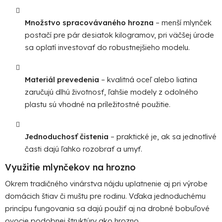
Množstvo spracovávaného hrozna
– menší mlynček
postačí pre pár desiatok kilogramov, pri väčšej úrode
sa oplatí investovať do robustnejšieho modelu.
Materiál prevedenia
– kvalitná oceľ alebo liatina
zaručujú dlhú životnosť, ľahšie modely z odolného
plastu sú vhodné na príležitostné použitie.
Jednoduchosť čistenia
– praktické je, ak sa jednotlivé
časti dajú ľahko rozobrať a umyť.
Využitie mlynčekov na hrozno
Okrem tradičného vinárstva nájdu uplatnenie aj pri výrobe
domácich štiav či muštu pre rodinu. Vďaka jednoduchému
princípu fungovania sa dajú použiť aj na drobné bobuľové
ovocie podobnej štruktúry ako hrozno.