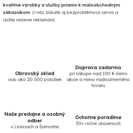
r
kvalitné výrobky a služby priamo k maloobchodným
v
zákazníkom
. U nás získate aj bezproblémový servis a
k
rýchle riešenie reklamácií.
y
v
ý
p
i
s
u
Doprava zadarmo
Obrovský sklad
pri nákupe nad 100 € mimo
viac ako 20 000 položiek
akcie a mimo nadrozmerného
tovaru
Naše predajne a osobný
Ochotne poradíme
odber
30+ ročné skúsenosti
v Leviciach a Šamoríne