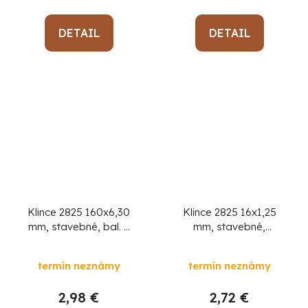
DETAIL
DETAIL
Klince 2825 160x6,30
Klince 2825 16x1,25
mm, stavebné, bal. 5
mm, stavebné,
kg
MiniPack 1 kg
termín neznámy
termín neznámy
2,98 €
2,72 €