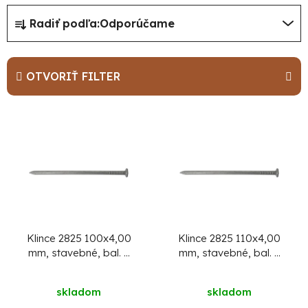
R
Radiť podľa:
Odporúčame
a
d
e
OTVORIŤ FILTER
n
i
V
e
ý
p
p
r
i
o
s
d
p
u
r
Klince 2825 100x4,00
Klince 2825 110x4,00
mm, stavebné, bal. 5
mm, stavebné, bal. 5
k
o
kg
kg
t
d
skladom
skladom
o
u