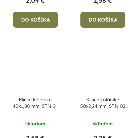
2,09 €
2,58 €
DO KOŠÍKA
DO KOŠÍKA
Klince kolárske
Klince kolárske
40x1,80 mm, STN 02
50x2,24 mm, STN 02
2820, bal. 5 kg
2820, bal. 5 kg
skladom
skladom
2,58 €
2,25 €