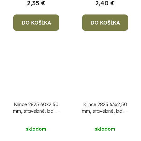
2,35 €
2,40 €
DO KOŠÍKA
DO KOŠÍKA
Klince 2825 60x2,50
Klince 2825 63x2,50
mm, stavebné, bal. 5
mm, stavebné, bal. 5
kg
Cena za 1 kg, min.
kg
objednávka 5 kg!
skladom
skladom