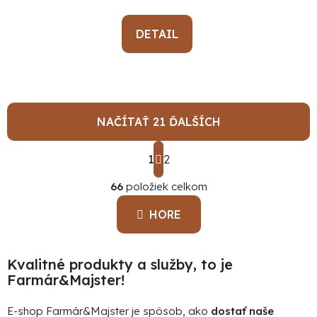
DETAIL
NAČÍTAŤ 21 ĎALŠÍCH
S
1
t
2
O
r
á
66
položiek celkom
v
n
l
k
HORE
á
o
d
v
a
a
Kvalitné produkty a služby, to je
c
n
Farmár&Majster!
i
i
e
e
E-shop Farmár&Majster je spôsob, ako
dostať naše
p