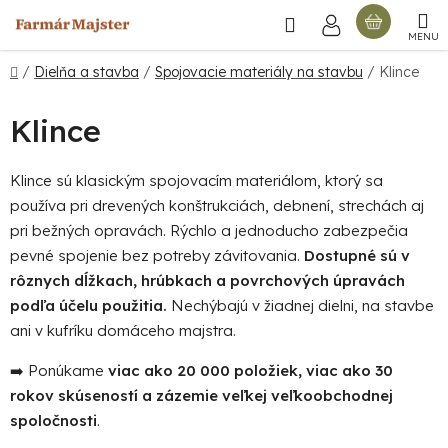
Prejsť
Hľadať
NÁKU
na
obsah
KOŠÍ
Domov
/
Dielňa a stavba
/
Spojovacie materiály na stavbu
/
Klince
Klince
Klince sú klasickým spojovacím materiálom, ktorý sa
používa pri drevených konštrukciách, debnení, strechách aj
pri bežných opravách. Rýchlo a jednoducho zabezpečia
pevné spojenie bez potreby závitovania.
Dostupné sú v
rôznych dĺžkach, hrúbkach a povrchových úpravách
podľa účelu použitia.
Nechýbajú v žiadnej dielni, na stavbe
ani v kufríku domáceho majstra.
➡️ Ponúkame
viac ako 20 000 položiek, viac ako 30
rokov skúseností a zázemie veľkej veľkoobchodnej
spoločnosti
.