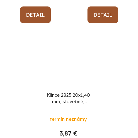
DETAIL
DETAIL
Klince 2825 20x1,40
mm, stavebné,
MiniPack 1 kg
termín neznámy
3,87 €