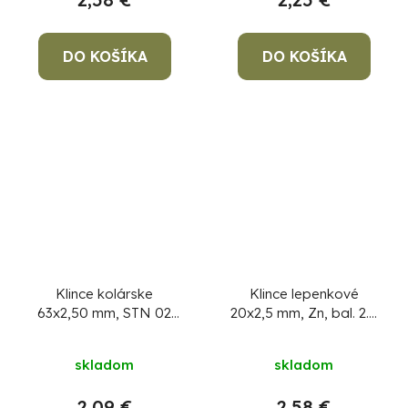
DO KOŠÍKA
DO KOŠÍKA
Klince kolárske
Klince lepenkové
63x2,50 mm, STN 02
20x2,5 mm, Zn, bal. 2.5
2820, bal. 5 kg
kg
skladom
skladom
2,09 €
2,58 €