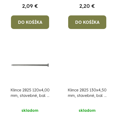
v
k
2,09 €
2,20 €
t
o
DO KOŠÍKA
DO KOŠÍKA
v
Po
po
91
99
(P
07
17
Klince 2825 120x4,00
Klince 2825 130x4,50
mm, stavebné, bal. 5
mm, stavebné, bal. 5
kg
kg
skladom
skladom