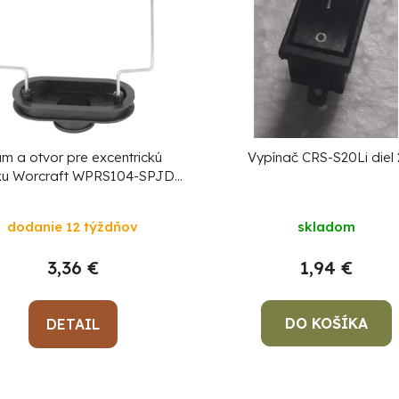
m a otvor pre excentrickú
Vypínač CRS-S20Li diel 
ku Worcraft WPRS104-SPJD,
diel 38, 39
dodanie 12 týždňov
skladom
3,36 €
1,94 €
DO KOŠÍKA
DETAIL