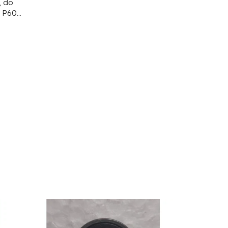
, do
, P60,
s