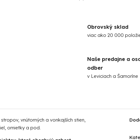
Obrovský sklad
viac ako 20 000 položi
Naše predajne a os
odber
v Leviciach a Šamoríne
stropov, vnútorných a vonkajších stien,
Dod
iel, omietky a pod.
Kate