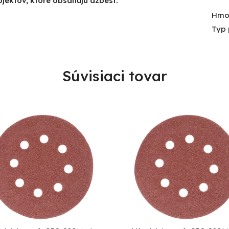
jektov, ktoré obsahujú azbest.
Hmo
Typ 
Súvisiaci tovar