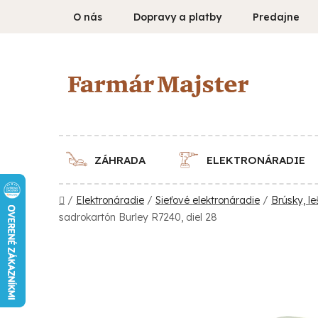
Prejsť
O nás
Dopravy a platby
Predajne
na
obsah
ZÁHRADA
ELEKTRONÁRADIE
Domov
/
Elektronáradie
/
Sieťové elektronáradie
/
Brúsky, le
sadrokartón Burley R7240, diel 28