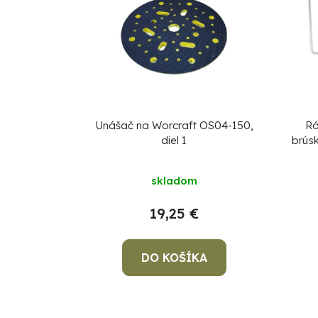
Unášač na Worcraft OS04-150,
Rá
diel 1
brús
skladom
19,25 €
DO KOŠÍKA