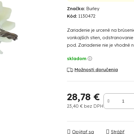
hodnotenie
Značka:
Burley
produktu
Kód:
1130472
je
0,0
Zariadenie je urcené na brúsen
z
vonkajších stien, odstranovanie
5
pod. Zariadenie nie je vhodné
hviezdičiek.
skladom
Možnosti doručenia
28,78 €
23,40 € bez DPH
Jednotková cena:
Opýtať sa
Strážiť