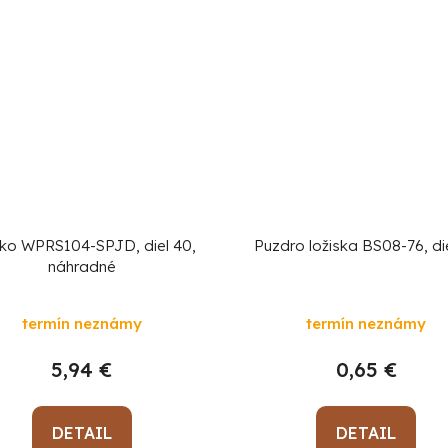
ko WPRS104-SPJD, diel 40,
Puzdro ložiska BS08-76, di
náhradné
termín neznámy
termín neznámy
5,94 €
0,65 €
DETAIL
DETAIL