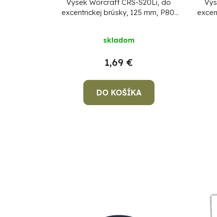
Výsek Worcraft CRS-S20Li, do
Výs
excentrickej brúsky, 125 mm, P80,
excen
papier, brúsny, bal. 5 ks
skladom
1,69 €
DO KOŠÍKA