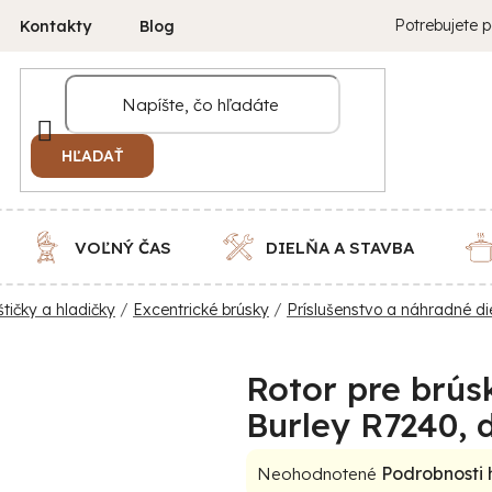
Potrebujete p
Kontakty
Blog
HĽADAŤ
VOĽNÝ ČAS
DIELŇA A STAVBA
štičky a hladičky
/
Excentrické brúsky
/
Príslušenstvo a náhradné di
Rotor pre brús
Burley R7240, d
Priemerné
Podrobnosti
Neohodnotené