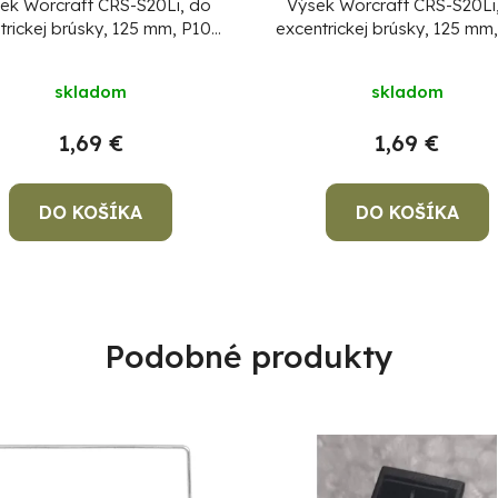
ek Worcraft CRS-S20Li, do
Výsek Worcraft CRS-S20Li
trickej brúsky, 125 mm, P100,
excentrickej brúsky, 125 mm
papier, brúsny, bal. 5 ks
papier, brúsny, bal. 5 k
skladom
skladom
1,69 €
1,69 €
DO KOŠÍKA
DO KOŠÍKA
Podobné produkty