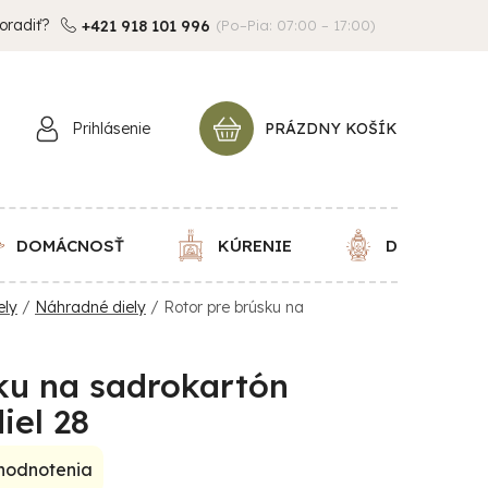
oradiť?
+421 918 101 996
(Po–Pia: 07:00 – 17:00)
Prihlásenie
PRÁZDNY KOŠÍK
NÁKUPNÝ
KOŠÍK
DOMÁCNOSŤ
KÚRENIE
DEKORÁCIE
ely
/
Náhradné diely
/
Rotor pre brúsku na
ku na sadrokartón
iel 28
 hodnotenia