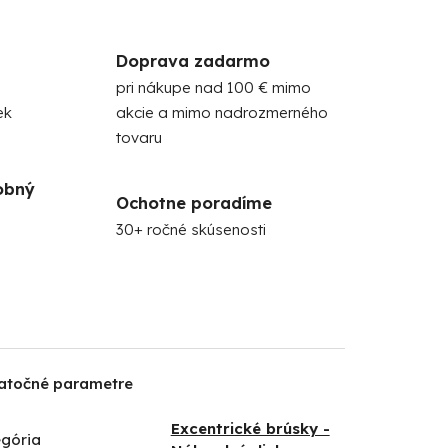
Doprava zadarmo
pri nákupe nad 100 € mimo
ek
akcie a mimo nadrozmerného
tovaru
obný
Ochotne poradíme
30+ ročné skúsenosti
atočné parametre
Excentrické brúsky -
gória