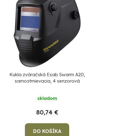
i
e
p
r
o
d
u
k
Kukla zváračská Esab Swarm A20,
t
samostmievacia, 4 senzorová
o
v
skladom
80,74 €
DO KOŠÍKA