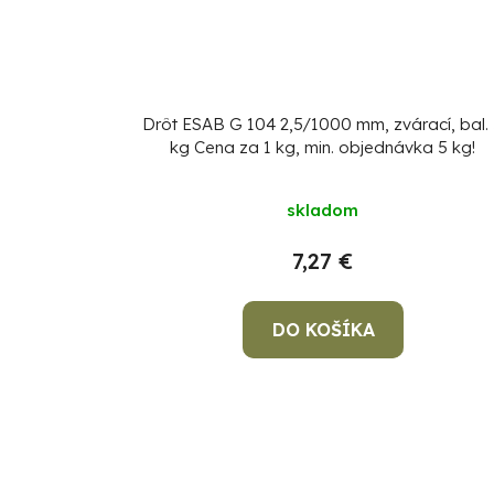
Drôt ESAB G 104 2,5/1000 mm, zvárací, bal.
kg
Cena za 1 kg, min. objednávka 5 kg!
Priemerné
skladom
hodnotenie
produktu
7,27 €
je
5,0
DO KOŠÍKA
z
5
hviezdičiek.