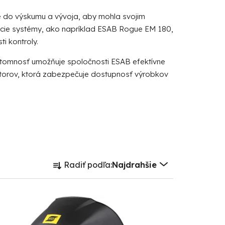
e do výskumu a vývoja, aby mohla svojim
áracie systémy, ako napríklad ESAB Rogue EM 180,
ti kontroly.
ítomnosť umožňuje spoločnosti ESAB efektívne
bútorov, ktorá zabezpečuje dostupnosť výrobkov
R
Radiť podľa:
Najdrahšie
a
d
e
n