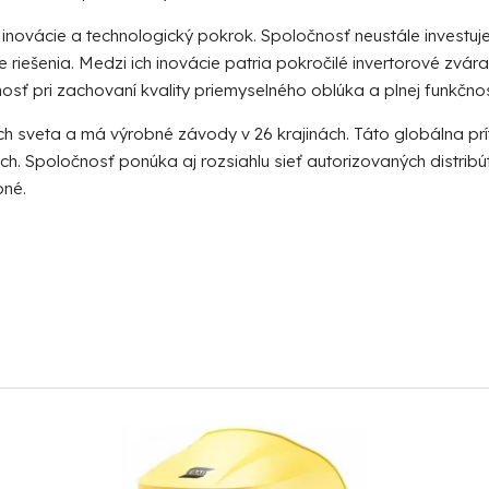
inovácie a technologický pokrok. Spoločnosť neustále investuj
e riešenia. Medzi ich inovácie patria pokročilé invertorové zv
nosť pri zachovaní kvality priemyselného oblúka a plnej funkčnos
h sveta a má výrobné závody v 26 krajinách. Táto globálna pr
ch. Spoločnosť ponúka aj rozsiahlu sieť autorizovaných distri
bné.