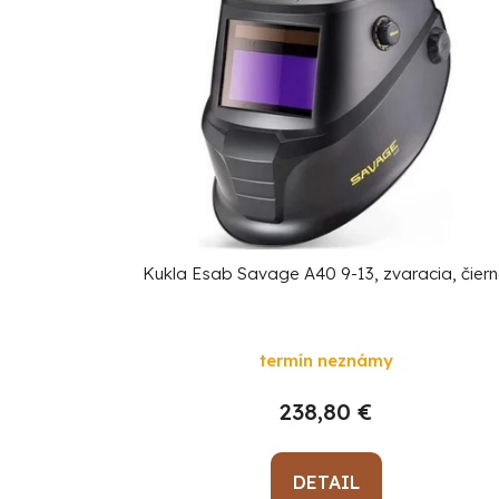
p
i
s
p
r
o
d
u
k
Kukla Esab Savage A40 9-13, zvaracia, čier
t
o
termín neznámy
v
238,80 €
DETAIL