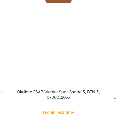
s,
Okuliare ESAB Warrior Spec Shade 5, DIN 5,
0700012033
c
termín neznámy