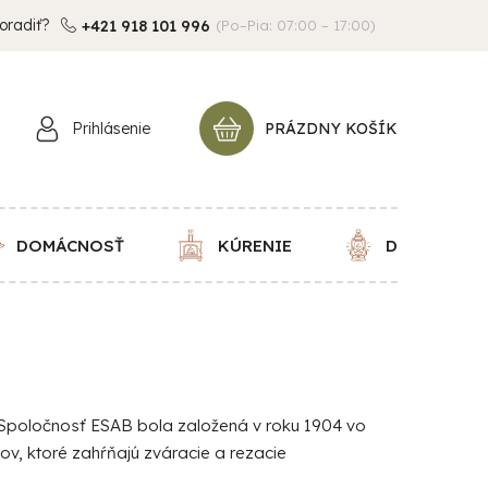
oradiť?
+421 918 101 996
(Po–Pia: 07:00 – 17:00)
Prihlásenie
PRÁZDNY KOŠÍK
NÁKUPNÝ
KOŠÍK
DOMÁCNOSŤ
KÚRENIE
DEKORÁCIE
y. Spoločnosť ESAB bola založená v roku 1904 vo
ov, ktoré zahŕňajú zváracie a rezacie