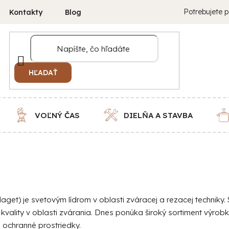
Potrebujete p
Kontakty
Blog
HĽADAŤ
VOĽNÝ ČAS
DIELŇA A STAVBA
aget) je svetovým lídrom v oblasti zváracej a rezacej technik
vality v oblasti zvárania. Dnes ponúka široký sortiment výrobk
a ochranné prostriedky.