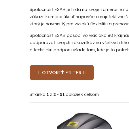
Spoločnosť ESAB je hrdá na svoje zameranie na 
zákazníkom ponúknuť najnovšie a najefektívnejši
ktorý je navrhnutý pre vysokú flexibilitu a prenos
Spoločnosť ESAB pôsobí vo viac ako 80 krajinác
podporovať svojich zákazníkov na všetkých trho
a technickú podporu všade tam, kde je to potre
OTVORIŤ FILTER
Stránka
1
z
2
-
51
položiek celkom
V
ý