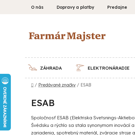
Prejsť
O nás
Dopravy a platby
Predajne
na
obsah
ZÁHRADA
ELEKTRONÁRADIE
Domov
/
Predávané značky
/
ESAB
ESAB
Spoločnosť ESAB (Elektriska Svetsnings-Aktiebol
Švédsku a rýchlo sa stala synonymom inovácií a k
zariadenia, spotrebný materiál, zváracie stroje 