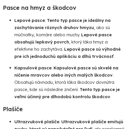
v
Pasce na hmyz a škodcov
ý
p
Lepové pasce
:
Tento typ pasce je ideálny na
i
s
zachytávanie rôznych druhov hmyzu
, ako sú
u
múčnatky, komáre alebo muchy.
Lepové pasce
obsahujú lepkavý povrch
, ktorý láka hmyz a
efektívne ho zachytáva.
Lepové pasce sú výhodné
pre ich jednoduchú aplikáciu a dlhú trvácnosť
.
Kapsulové pasce
:
Kapsulové pasce sú skvelé na
ničenie mravcov alebo iných malých škodcov
.
Obsahujú návnadu, ktorá láka škodcov dovnútra
pasce, kde sú následne zničení.
Tento typ pasce je
veľmi účinný pre dlhodobú kontrolu škodcov
.
Plašiče
Ultrazvukové plašiče
:
Ultrazvukové plašiče emitujú
zvuky, ktoré sú nepočuteľné pre ľudí
, ale nepríjemné