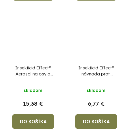
Insekticid Effect®
Insekticid Effect®
Aerosol na osy a
návnada proti
sršne, 750 ml
mravcom, gélová, 2 ks
skladom
skladom
15,38 €
6,77 €
DO KOŠÍKA
DO KOŠÍKA