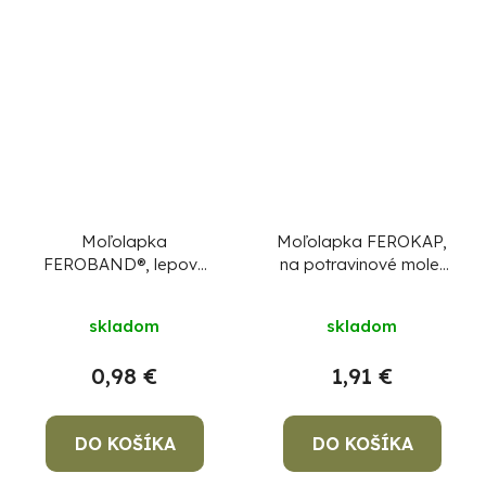
Moľolapka
Moľolapka FEROKAP,
FEROBAND®, lepový
na potravinové mole,
pás, na potravinové
lepový pás, bal. 4ks
mole
skladom
skladom
0,98 €
1,91 €
DO KOŠÍKA
DO KOŠÍKA