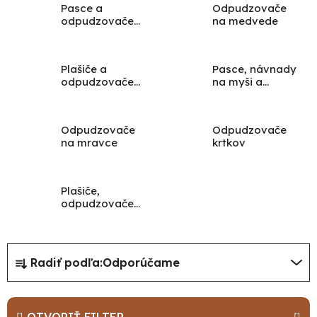
Pasce a
Odpudzovače
odpudzovače
na medvede
na komáre a
hmyz
Plašiče a
Pasce, návnady
odpudzovače
na myši a
na vtáky
potkany
Odpudzovače
Odpudzovače
Po
na mravce
krtkov
po
91
Plašiče,
99
odpudzovače
(P
na zver, psy a
07
mačky
17
R
Radiť podľa:
Odporúčame
a
d
e