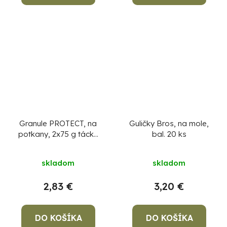
Granule PROTECT, na
Guličky Bros, na mole,
potkany, 2x75 g tácky
bal. 20 ks
(150 g)
skladom
skladom
2,83 €
3,20 €
DO KOŠÍKA
DO KOŠÍKA