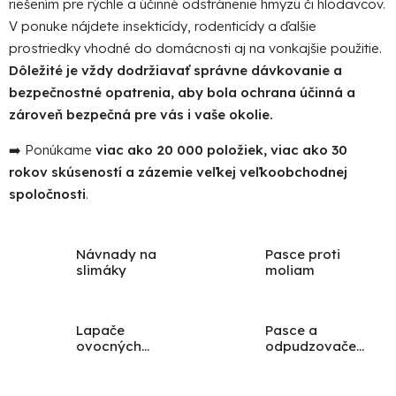
riešením pre rýchle a účinné odstránenie hmyzu či hlodavcov.
V ponuke nájdete insekticídy, rodenticídy a ďalšie
prostriedky vhodné do domácnosti aj na vonkajšie použitie.
Dôležité je vždy dodržiavať správne dávkovanie a
bezpečnostné opatrenia, aby bola ochrana účinná a
zároveň bezpečná pre vás i vaše okolie.
➡️ Ponúkame
viac ako 20 000 položiek, viac ako 30
rokov skúseností a zázemie veľkej veľkoobchodnej
spoločnosti
.
Návnady na
Pasce proti
slimáky
moliam
Lapače
Pasce a
ovocných
odpudzovače
mušiek
na kuny