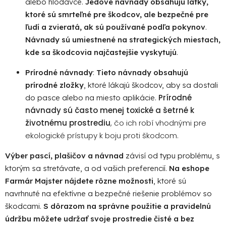
alebo hlodavce.
Jedové návnady obsahujú látky,
ktoré sú smrteľné pre škodcov, ale bezpečné pre
ľudí a zvieratá, ak sú používané podľa pokynov
.
Návnady sú umiestnené na strategických miestach,
kde sa škodcovia najčastejšie vyskytujú
.
Prírodné návnady
:
Tieto návnady obsahujú
prírodné zložky
, ktoré lákajú škodcov, aby sa dostali
Prírodné
do pasce alebo na miesto aplikácie.
návnady sú často menej toxické a šetrné k
životnému prostrediu
, čo ich robí vhodnými pre
ekologické prístupy k boju proti škodcom.
Výber pascí, plašičov a návnad
závisí od typu problému, s
ktorým sa stretávate, a od vašich preferencií.
Na eshope
Farmár Majster nájdete rôzne možnosti
, ktoré sú
navrhnuté na efektívne a bezpečné riešenie problémov so
škodcami.
S dôrazom na správne použitie a pravidelnú
údržbu môžete udržať svoje prostredie čisté a bez