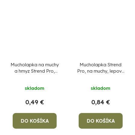
Mucholapka na muchy
Mucholapka Strend
a hmyz Strend Pro,
Pro, na muchy, lepový
šedá, 50x13,5 cm
pás, bal. 4ks
skladom
skladom
0,49 €
0,84 €
DO KOŠÍKA
DO KOŠÍKA