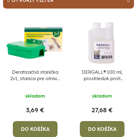
OTVORIŤ FILTER
n
i
V
e
ý
p
p
r
i
o
s
d
p
u
r
Deratizačná stanička
DERGALL® 100 ml,
2v1, stanica pre otravu
prostriedok proti
k
o
na hlodavce, lepová
parazitom, na hydinu
t
d
pasca na hmyz
skladom
skladom
o
u
v
k
3,69 €
27,68 €
t
o
DO KOŠÍKA
DO KOŠÍKA