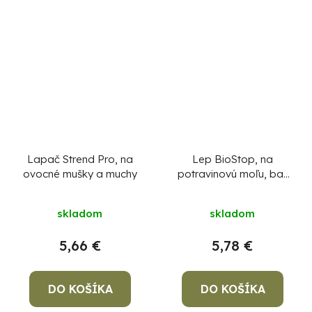
Lapač Strend Pro, na
Lep BioStop, na
ovocné mušky a muchy
potravinovú moľu, bal.
2 ks
skladom
skladom
5,66 €
5,78 €
DO KOŠÍKA
DO KOŠÍKA