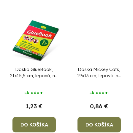
v
Doska GlueBook,
Doska Mickey Cats,
21x15,5 cm, lepová, na
19x13 cm, lepová, na
lezúci hmyz
myši a potkany,
Poison-Free
skladom
skladom
1,23 €
0,86 €
DO KOŠÍKA
DO KOŠÍKA