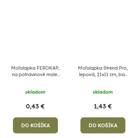
Moľolapka FEROKAP,
Moľolapka Strend Pro,
na potravinové mole,
lepová, 21x11 cm, bal.
lepový pás, Sellbox
2 ks
100 ks
CENA ZA 1 KS,
skladom
skladom
NIE ZA BALENIE !
0,43 €
1,43 €
DO KOŠÍKA
DO KOŠÍKA