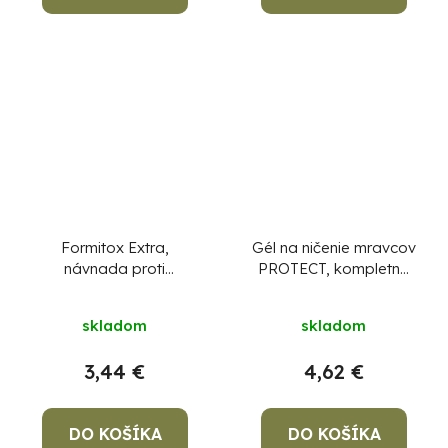
Formitox Extra,
Gél na ničenie mravcov
návnada proti
PROTECT, kompletná
mravcom, 120 g,
stanička
prášok
skladom
skladom
3,44 €
4,62 €
DO KOŠÍKA
DO KOŠÍKA