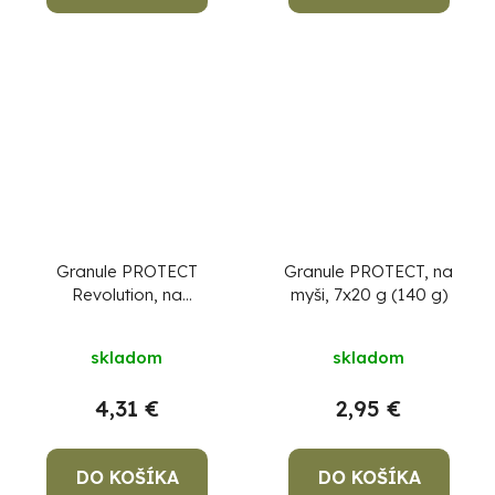
Granule PROTECT
Granule PROTECT, na
Revolution, na
myši, 7x20 g (140 g)
potkany, 2x75 g tácky
+ 2x50 g gél (150 +
skladom
skladom
100 g)
4,31 €
2,95 €
DO KOŠÍKA
DO KOŠÍKA