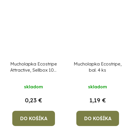
Mucholapka Ecostripe
Mucholapka Ecostripe,
Attractive, Sellbox 100
bal. 4 ks
ks
CENA ZA 1 KS, NIE
ZA BALENIE !
skladom
skladom
0,23 €
1,19 €
DO KOŠÍKA
DO KOŠÍKA