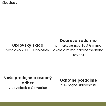
škodcov
.
Doprava zadarmo
Obrovský sklad
pri nákupe nad 100 € mimo
viac ako 20 000 položiek
akcie a mimo nadrozmerného
tovaru
Naše predajne a osobný
Ochotne poradíme
odber
30+ ročné skúsenosti
v Leviciach a Šamoríne
Z