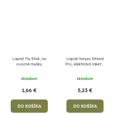
Lapač Fly Stick, na
Lapač hmyzu Strend
ovocné mušky
Pro, elektrická raketa,
čierna, 47x18 cm
skladom
skladom
1,66 €
5,23 €
DO KOŠÍKA
DO KOŠÍKA