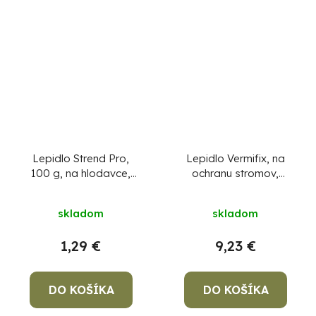
Lepidlo Strend Pro,
Lepidlo Vermifix, na
100 g, na hlodavce,
ochranu stromov,
myši, potkany a hmyz
sprej, 400 ml
skladom
skladom
1,29 €
9,23 €
DO KOŠÍKA
DO KOŠÍKA