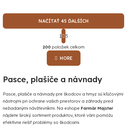
NAČÍTAŤ 45 ĎALŠÍCH
S
1
t
5
O
r
á
200
položiek celkom
v
n
l
k
HORE
á
o
d
v
a
a
Pasce, plašiče a návnady
c
n
i
i
e
e
Pasce, plašiče a návnady pre škodcov a hmyz sú kľúčovými
p
nástrojmi pri ochrane vašich priestorov a záhrady pred
r
nežiadanými návštevníkmi. Na eshope
Farmár Majster
v
nájdete široký sortiment produktov, ktoré vám pomôžu
k
efektívne riešiť problémy so škodcami.
y