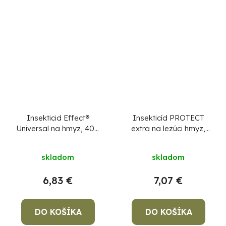
Insekticid Effect®
Insekticíd PROTECT
Universal na hmyz, 400
extra na lezúci hmyz,
ml
400 ml, aerosól
skladom
skladom
6,83 €
7,07 €
DO KOŠÍKA
DO KOŠÍKA