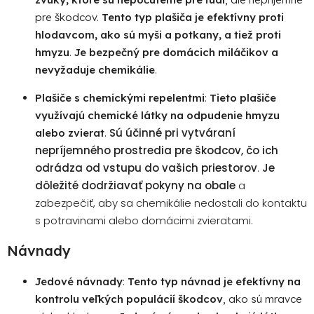
pre škodcov.
Tento typ plašiča je efektívny proti
hlodavcom, ako sú myši a potkany, a tiež proti
hmyzu
.
Je bezpečný pre domácich miláčikov a
nevyžaduje chemikálie
.
Plašiče s chemickými repelentmi
:
Tieto plašiče
využívajú chemické látky na odpudenie hmyzu
Sú účinné pri vytváraní
alebo zvierat
.
nepríjemného prostredia pre škodcov, čo ich
odrádza od vstupu do vašich priestorov
.
Je
dôležité dodržiavať pokyny na obale
a
zabezpečiť, aby sa chemikálie nedostali do kontaktu
s potravinami alebo domácimi zvieratami.
Návnady
Jedové návnady
:
Tento typ návnad je efektívny na
kontrolu veľkých populácií škodcov
, ako sú mravce