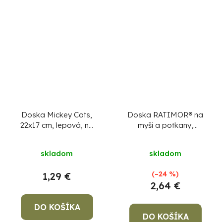
Doska Mickey Cats,
Doska RATIMOR® na
22x17 cm, lepová, na
myši a potkany,
myši a potkany,
lepová
Poison-Free
skladom
skladom
(–24 %)
1,29 €
2,64 €
DO KOŠÍKA
DO KOŠÍKA