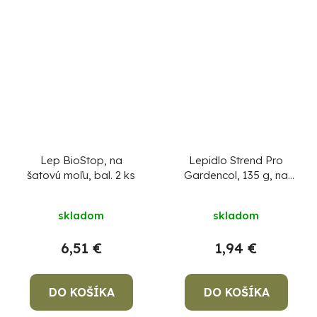
Lep BioStop, na
Lepidlo Strend Pro
šatovú moľu, bal. 2 ks
Gardencol, 135 g, na
hlodavce, myši,
potkany a hmyz
skladom
skladom
6,51 €
1,94 €
DO KOŠÍKA
DO KOŠÍKA