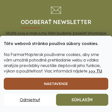
á
p
ä
t
ODOBERAŤ NEWSLETTER
i
Vložte svoj e-mail a my Vám budeme zasielať informácie
e
o nových produktoch na našom e-shope.
Táto webová stránka používa súbory cookies.
Na FarmarMajster.sk používame cookies, aby sme
vám umožnili pohodlné prehliadanie webu a vďaka
Email
analýze prevádzky neustále zlepšovali jeho funkcie,
výkon a použiteľnosť. Viac informácií nájdete
>>> TU
.
Vložením e-mailu súhlasíte s
podmienkami ochrany
NASTAVENIE
osobných údajov
.
PRIHLÁSIŤ SA
Odmietnuť
SÚHLASÍM