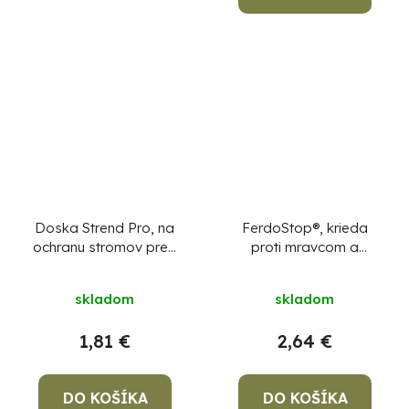
Doska Strend Pro, na
FerdoStop®, krieda
ochranu stromov pred
proti mravcom a
škodcami, lepová, s
plošticiam
háčikom, bal. 5ks
skladom
skladom
1,81 €
2,64 €
DO KOŠÍKA
DO KOŠÍKA