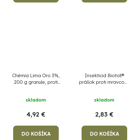
Chémia Lima Oro 3%,
Insekticid Biotoll®
200 g granule, proti
prášok proti mravcom,
všetkým druhom
100 g
slimákov, Bitrex
skladom
skladom
4,92 €
2,83 €
DO KOŠÍKA
DO KOŠÍKA