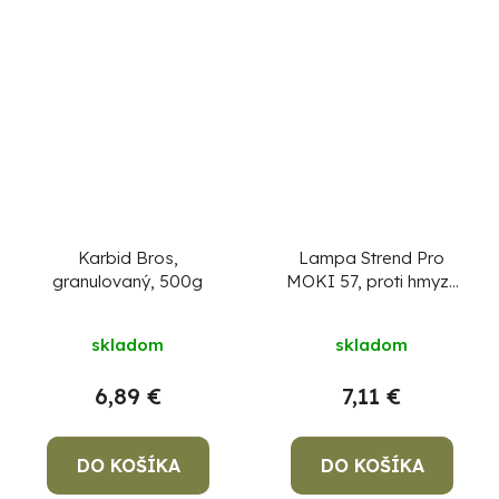
Karbid Bros,
Lampa Strend Pro
granulovaný, 500g
MOKI 57, proti hmyzu
a komárom, solárna,
UV+biela LED, 13x42
skladom
skladom
cm, AA
6,89 €
7,11 €
DO KOŠÍKA
DO KOŠÍKA