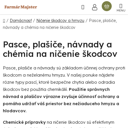
Prejsť
Hľadať
NÁKU
na
obsah
KOŠÍ
Domov
/
Domácnosť
/
Ničenie škodcov a hmyzu
/
Pasce, plašiče,
návnady a chémia na ničenie škodcov
Pasce, plašiče, návnady a
chémia na ničenie škodcov
Pasce, plašiče a návnady sú základom účinnej ochrany proti
škodcom a neželanému hmyzu. V našej ponuke nájdete
rôzne typy pascí, ktoré bezpečne chytia alebo odradia
škodcov bez použitia chemikálií.
Použitie správnych
návnad a plašičov výrazne zvyšuje účinnosť ochrany a
pomáha udržať váš priestor bez nežiaduceho hmyzu a
hlodavcov.
Chemické prípravky
na ničenie škodcov sú efektívnym