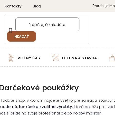
Potrebujete p
Kontakty
Blog
HĽADAŤ
VOĽNÝ ČAS
DIELŇA A STAVBA
Darčekové poukážky
Hľadáte shop, v ktorom nájdete všetko pre záhradu, stavbu
moderné, funkčné a kvalitné výrobky
, ktoré dokážu presved
nás si príde na svoje profesionál alebo hobby majster.