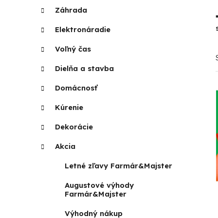
K
Preskočiť
p
Záhrada
kategórie
a
a
t
Elektronáradie
n
e
g
Voľný čas
e
ó
l
r
Dielňa a stavba
i
Domácnosť
e
Kúrenie
Dekorácie
Akcia
Letné zľavy Farmár&Majster
Augustové výhody
Farmár&Majster
Výhodný nákup