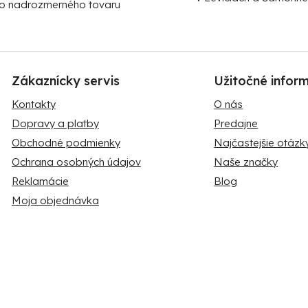
v
o nadrozmerného tovaru
k
y
v
ý
p
Zákaznícky servis
Užitočné infor
i
Kontakty
O nás
s
u
Dopravy a platby
Predajne
Obchodné podmienky
Najčastejšie otázk
Ochrana osobných údajov
Naše značky
Reklamácie
Blog
Moja objednávka