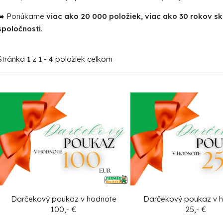
➡️ Ponúkame
viac ako 20 000 položiek, viac ako 30 rokov s
spoločnosti
.
Stránka
1
z
1
-
4
položiek celkom
V
ý
p
i
s
p
r
o
Darčekový poukaz v hodnote
Darčekový poukaz v 
d
100,- €
25,- €