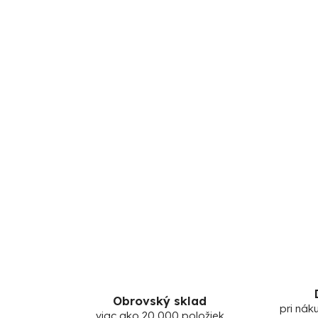
Obrovský sklad
pri nák
viac ako 20 000 položiek