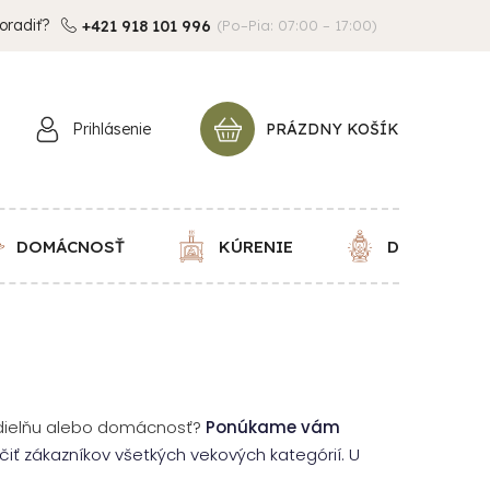
oradiť?
+421 918 101 996
(Po–Pia: 07:00 – 17:00)
Prihlásenie
PRÁZDNY KOŠÍK
NÁKUPNÝ
KOŠÍK
DOMÁCNOSŤ
KÚRENIE
DEKORÁCIE
, dielňu alebo domácnosť?
Ponúkame vám
čiť zákazníkov všetkých vekových kategórií. U