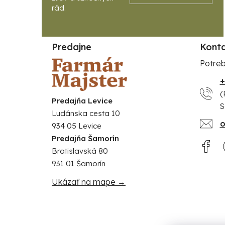
Predajne
Kont
Potreb
+
(
Predajňa Levice
S
Ludánska cesta 10
o
934 05 Levice
Predajňa Šamorín
Bratislavská 80
931 01 Šamorín
Ukázať na mape →