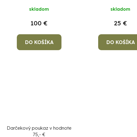
u
k
skladom
skladom
t
100 €
25 €
o
v
DO KOŠÍKA
DO KOŠÍKA
Darčekový poukaz v hodnote
75,- €