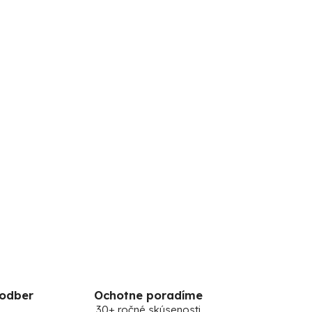
 odber
Ochotne poradíme
30+ ročné skúsenosti