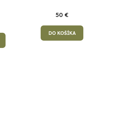
k
t
50 €
o
v
DO KOŠÍKA