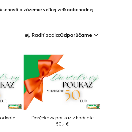
kúseností a zázemie veľkej veľkoobchodnej
R
Radiť podľa:
Odporúčame
a
d
e
n
i
e
p
r
o
d
hodnote
Darčekový poukaz v hodnote
50,- €
u