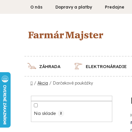
Prejsť
O nás
Dopravy a platby
Predajne
na
obsah
ZÁHRADA
ELEKTRONÁRADIE
Domov
/
Akcia
/
Darčekové poukážky
B
o
č
Na sklade
2
n
ý