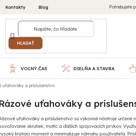
Potrebujete p
Kontakty
Blog
HĽADAŤ
VOĽNÝ ČAS
DIELŇA A STAVBA
 uťahováky a príslušenstvo
Rázové uťahováky a príslušen
Rázové uťahováky a príslušenstvo sú výkonné nástroje určené n
povoľovanie skrutiek, matíc a ďalších spojovacích prvkov. Vyu
vysoký krútiaci moment a minimalizuje námahu používateľa. Prís