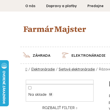
Prejsť
O nás
Dopravy a platby
Predajne
na
obsah
ZÁHRADA
ELEKTRONÁRADIE
Domov
/
Elektronáradie
/
Sieťové elektronáradie
/
Rázové
B
o
č
Na sklade
12
n
ý
ROZBALIŤ FILTER