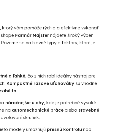
i, ktorý vám pomôže rýchlo a efektívne vykonať
 eshope
Farmár Majster
nájdete široký výber
 Pozrime sa na hlavné typy a faktory, ktoré je
né a ľahké
, čo z nich robí ideálny nástroj pre
ch.
Kompaktné rázové uťahováky
sú vhodné
exibilita
.
 na
náročnejšie úlohy
, kde je potrebné vysoké
lne na
automechanické práce
alebo
stavebné
povoľovaní skrutiek.
Tieto modely umožňujú
presnú kontrolu
nad