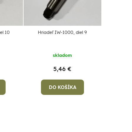
p
r
o
d
el 10
Hriadeľ IW-1000, diel 9
u
k
skladom
t
o
5,46 €
v
DO KOŠÍKA