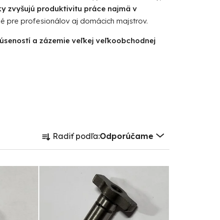
y zvyšujú produktivitu práce najmä v
 pre profesionálov aj domácich majstrov.
kúseností a zázemie veľkej veľkoobchodnej
R
Radiť podľa:
Odporúčame
a
d
e
n
i
e