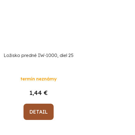
Ložisko predné IW-1000, diel 25
termín neznámy
1,44 €
DETAIL