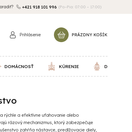
oradiť?
+421 918 101 996
(Po–Pia: 07:00 – 17:00)
Prihlásenie
PRÁZDNY KOŠÍK
NÁKUPNÝ
KOŠÍK
DOMÁCNOSŤ
KÚRENIE
DEKORÁCIE
stvo
a rýchle a efektívne uťahovanie alebo
žívajú rázový mechanizmus, ktorý zabezpečuje
lušenstvo zahŕňa nástavce, predlžovacie diely,