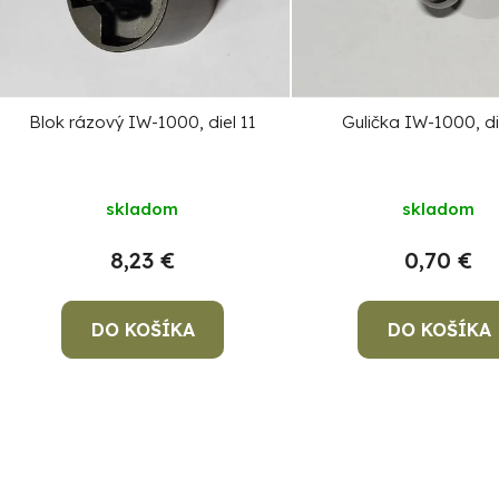
s
p
r
o
Blok rázový IW-1000, diel 11
Gulička IW-1000, di
d
u
k
skladom
skladom
t
8,23 €
0,70 €
o
v
DO KOŠÍKA
DO KOŠÍKA