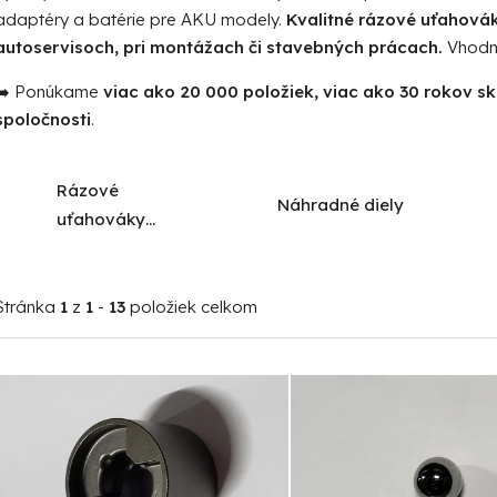
adaptéry a batérie pre AKU modely.
Kvalitné rázové uťahovák
autoservisoch, pri montážach či stavebných prácach.
Vhodné
➡️ Ponúkame
viac ako 20 000 položiek, viac ako 30 rokov s
spoločnosti
.
Rázové
Náhradné diely
uťahováky
WORCRAFT
Stránka
1
z
1
-
13
položiek celkom
V
ý
p
i