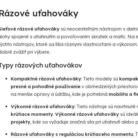
O
v
Rázové uťahováky
l
á
d
Sieťové rázové uťahováky
sú neoceniteľným nástrojom v dieln
a
úlohy spojené s utiahnutím a povoľovaním skrutiek a matíc. Na
c
týchto nástrojov, ktoré sa líšia rôznymi vlastnosťami a výkonom.
i
dobré zvážiť pri výbere.
e
p
Typy rázových uťahovákov
r
v
Kompaktné rázové uťahováky
: Tieto modely sú
kompakt
k
presné a pohodlné používanie
v obmedzených priestoro
y
na menšie opravy a údržbu, kde je potrebná
mobilita a fl
v
ý
Výkonné rázové uťahováky
: Tieto nástroje sú navrhnuté
p
krútiace momenty
.
Výkonné rázové uťahováky
sú ideá
i
projekty
, kde sa vyžaduje značná sila pri utiahnutí alebo 
s
u
Rázové uťahováky s reguláciou krútiaceho momentu
: 