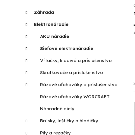
p
K
Preskočiť
Záhrada
a
kategórie
a
t
n
Elektronáradie
e
e
g
AKU náradie
l
ó
r
Sieťové elektronáradie
i
Vŕtačky, kladivá a príslušenstvo
e
Skrutkovače a príslušenstvo
Rázové uťahováky a príslušenstvo
Rázové uťahováky WORCRAFT
Náhradné diely
Brúsky, leštičky a hladičky
Píly a rezačky