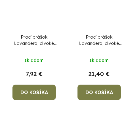
Prací prášok
Prací prášok
Lavandera, divoké
Lavandera, divoké
kvety, 2000 g/40
kvety, 4675 g/85
pracích dávok, na
pracích dávok, na
skladom
skladom
pranie
pranie
7,92 €
21,40 €
DO KOŠÍKA
DO KOŠÍKA