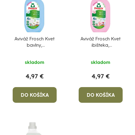
p
p
r
i
o
s
d
p
u
r
Aviváž Frosch Kvet
Aviváž Frosch Kvet
bavlny,
ibišteka,
k
o
Hypoalergénna, 900
Hypoalergénna, 900
t
d
ml
ml
Po
skladom
skladom
o
u
po
v
k
4,97 €
4,97 €
91
99
t
(P
o
DO KOŠÍKA
DO KOŠÍKA
07
17
v