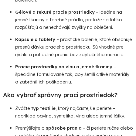
Gélové a tekuté pracie prostriedky
– ideálne na
jemné tkaniny a farebné prádlo, pretože sa ľahko
rozpúšťajú a nenechávajú zvyšky na oblečení.
Kapsule a tablety
– praktické balenie, ktoré obsahuje
presnú dávku pracieho prostriedku. Sú vhodné pre
rýchle a pohodlné pranie bez zbytočného merania.
Pracie prostriedky na vlnu a jemné tkaniny
–
špeciálne formulované tak, aby šetrili citlivé materiály
a zabránili ich poškodeniu.
Ako vybrať správny prací prostriedok?
Zvážte
typ textílie
, ktorý najčastejšie periete –
napríklad bavlna, syntetika, vlna alebo jemné látky.
Premýšľajte o
spôsobe prania
– či periete ručne alebo
v práčke, či používate studenú alebo horúcu vodu.