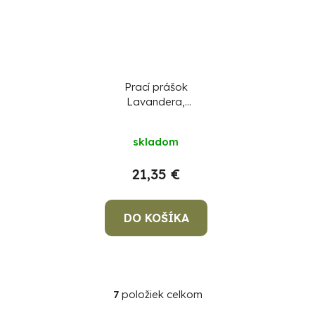
Prací prášok
Lavandera,
marseillské mydlo,
4675 g/85 pracích
skladom
dávok, na pranie
21,35 €
DO KOŠÍKA
7
položiek celkom
O