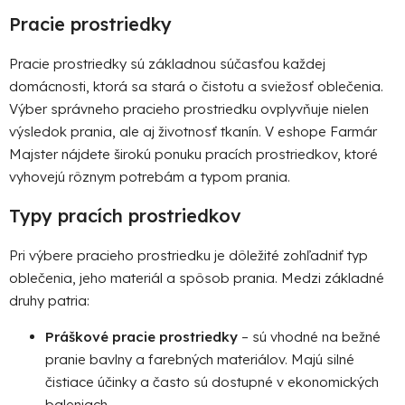
v
l
Pracie prostriedky
á
d
Pracie prostriedky sú základnou súčasťou každej
a
domácnosti, ktorá sa stará o čistotu a sviežosť oblečenia.
c
Výber správneho pracieho prostriedku ovplyvňuje nielen
i
výsledok prania, ale aj životnosť tkanín. V eshope Farmár
e
Majster nájdete širokú ponuku pracích prostriedkov, ktoré
p
vyhovejú rôznym potrebám a typom prania.
r
v
Typy pracích prostriedkov
k
y
Pri výbere pracieho prostriedku je dôležité zohľadniť typ
v
ý
oblečenia, jeho materiál a spôsob prania. Medzi základné
p
druhy patria:
i
Práškové pracie prostriedky
s
– sú vhodné na bežné
u
pranie bavlny a farebných materiálov. Majú silné
čistiace účinky a často sú dostupné v ekonomických
baleniach.