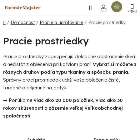
Prejsť
Hľadať
NÁKU
na
obsah
KOŠÍ
Domov
/
Domácnosť
/
Pranie a upratovanie
/
Pracie prostriedky
Pracie prostriedky
Pracie prostriedky zabezpečujú dôkladné odstránenie škvŕn
a nečistôt z oblečenia pri každom praní.
Vybrať si môžete z
rôznych druhov podľa typu tkaniny a spôsobu prania.
Správny prací prostriedok udrží vaše oblečenie čisté,
farebné a príjemné na dotyk.
➡️ Ponúkame
viac ako 20 000 položiek, viac ako 30
rokov skúseností a zázemie veľkej veľkoobchodnej
spoločnosti
.
Aviváže
Pracie gély