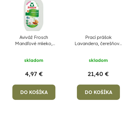
Aviváž Frosch
Prací prášok
Mandľové mlieko,
Lavandera, čerešňové
Hypoalergénna, 900
kvety, 4675 g/85
ml
pracích dávok, na
skladom
skladom
pranie
4,97 €
21,40 €
DO KOŠÍKA
DO KOŠÍKA