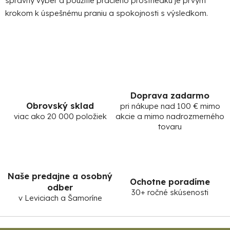
správny výber a použitie pracieho prostriedku je prvým
krokom k úspešnému praniu a spokojnosti s výsledkom.
Doprava zadarmo
Obrovský sklad
pri nákupe nad 100 € mimo
viac ako 20 000 položiek
akcie a mimo nadrozmerného
tovaru
Naše predajne a osobný
Ochotne poradíme
odber
30+ ročné skúsenosti
v Leviciach a Šamoríne
Z