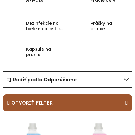
Dezinfekcie na
Prášky na
bielizeň a čističe
pranie
škvŕn
Kapsule na
pranie
R
Radiť podľa:
Odporúčame
a
d
e
OTVORIŤ FILTER
n
i
V
e
ý