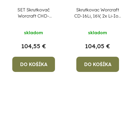
SET Skrutkovač
Skrutkovac Worcraft
Worcraft CHD-
CD-16Li, 16V, 2x Li-Ion
S20LiBCM ShareSYS,
1.5Ah
20V, 60Nm,
skladom
skladom
bezuhlíkový, v kufríku
104,55 €
104,05 €
DO KOŠÍKA
DO KOŠÍKA