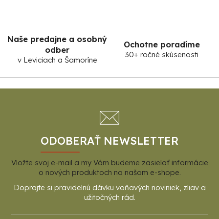
Naše predajne a osobný
Ochotne poradíme
odber
30+ ročné skúsenosti
v Leviciach a Šamoríne
Z
á
p
ä
t
ODOBERAŤ NEWSLETTER
i
Vložte svoj e-mail a my Vám budeme zasielať informácie
e
o nových produktoch na našom e-shope.