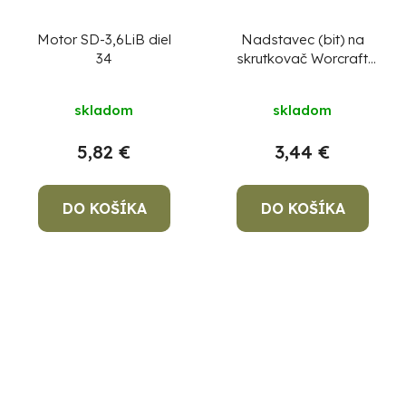
Motor SD-3,6LiB diel
Nadstavec (bit) na
34
skrutkovač Worcraft
CDIS-S20LiB, diel 16
skladom
skladom
5,82 €
3,44 €
DO KOŠÍKA
DO KOŠÍKA