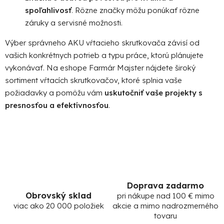
spoľahlivosť
. Rôzne značky môžu ponúkať rôzne
záruky a servisné možnosti.
Výber správneho AKU vŕtacieho skrutkovača závisí od
vašich konkrétnych potrieb a typu práce, ktorú plánujete
vykonávať. Na eshope Farmár Majster nájdete široký
sortiment vŕtacích skrutkovačov, ktoré splnia vaše
požiadavky a pomôžu vám
uskutočniť vaše projekty s
presnosťou a efektívnosťou
.
Doprava zadarmo
Obrovský sklad
pri nákupe nad 100 € mimo
viac ako 20 000 položiek
akcie a mimo nadrozmerného
tovaru