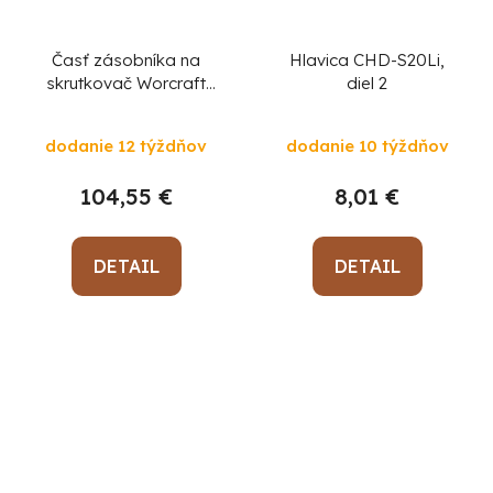
Časť zásobníka na
Hlavica CHD-S20Li,
skrutkovač Worcraft
diel 2
CDIS-S20LiB, diel 1-36
dodanie 12 týždňov
dodanie 10 týždňov
104,55 €
8,01 €
DETAIL
DETAIL