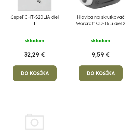
o
s
d
p
u
r
Čepeľ CHT-S20LiA diel
Hlavica na skrutkovač
1
Worcraft CD-16Li diel 2
k
o
t
d
skladom
skladom
o
u
v
k
32,29 €
9,59 €
Po
t
po
o
DO KOŠÍKA
DO KOŠÍKA
91
v
99
(P
07
17