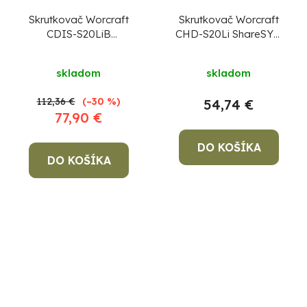
Skrutkovač Worcraft
Skrutkovač Worcraft
CDIS-S20LiB
CHD-S20Li ShareSYS,
ShareSYS, na
20V Li-ion
sadrokartón, 20 V, Li-
skladom
skladom
ion, bezuhlíkový
112,36 €
(–30 %)
54,74 €
77,90 €
DO KOŠÍKA
DO KOŠÍKA