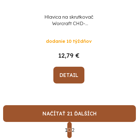
Hlavica na skrutkovač
Worcraft CHD-
S20LiBA diel 2
dodanie 10 týždňov
12,79 €
DETAIL
NAČÍTAŤ 21 ĎALŠÍCH
S
1
t
2
O
r