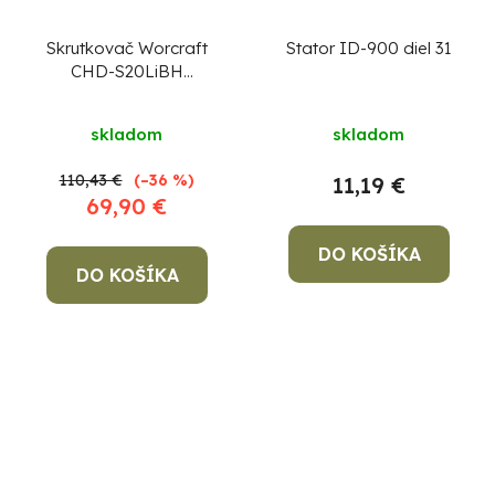
Skrutkovač Worcraft
Stator ID-900 diel 31
CHD-S20LiBH
ShareSYS, 20V Li-ion,
100Nm, bezuhlíkový, s
skladom
skladom
príklepom
110,43 €
(–36 %)
11,19 €
69,90 €
DO KOŠÍKA
DO KOŠÍKA