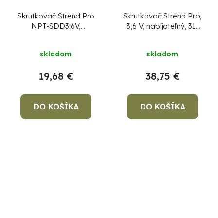
Skrutkovač Strend Pro
Skrutkovač Strend Pro,
NPT-SDD3.6V,
3,6 V, nabíjateľný, 31-
akumulátorový + 12
dielna sada v puzdre
bitov
skladom
skladom
19,68 €
38,75 €
DO KOŠÍKA
DO KOŠÍKA