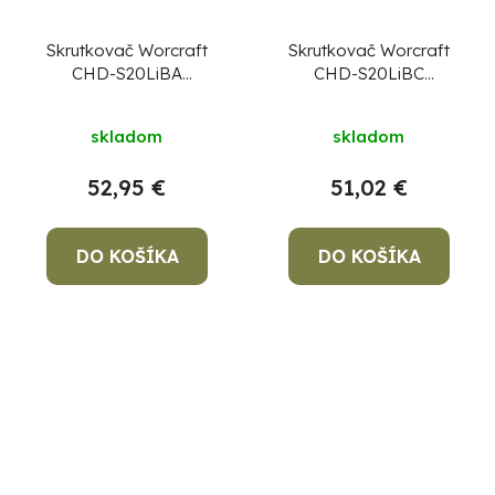
Skrutkovač Worcraft
Skrutkovač Worcraft
CHD-S20LiBA
CHD-S20LiBC
ShareSYS, 20V Li-ion,
ShareSYS, 20V, 60Nm,
bezuhlíkový
bezuhlíkový, bez aku
skladom
skladom
52,95 €
51,02 €
DO KOŠÍKA
DO KOŠÍKA