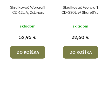
Skrutkovač Worcraft
Skrutkovač Worcraft
CD-12LiA, 2xLi-ion
CD-S20LiW ShareSYS,
1.3Ah, kufrík
20V Li-ion, kovové
skľučovadlo
skladom
skladom
52,95 €
32,60 €
DO KOŠÍKA
DO KOŠÍKA