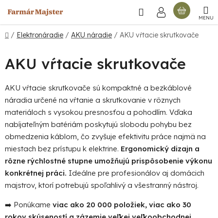
Prejsť
Hľadať
NÁKU
na
obsah
KOŠÍ
Domov
/
Elektronáradie
/
AKU náradie
/
AKU vŕtacie skrutkovače
AKU vŕtacie skrutkovače
AKU vŕtacie skrutkovače sú kompaktné a bezkáblové
náradia určené na vŕtanie a skrutkovanie v rôznych
materiáloch s vysokou presnosťou a pohodlím. Vďaka
nabíjateľným batériám poskytujú slobodu pohybu bez
obmedzenia káblom, čo zvyšuje efektivitu práce najmä na
miestach bez prístupu k elektrine.
Ergonomický dizajn a
rôzne rýchlostné stupne umožňujú prispôsobenie výkonu
konkrétnej práci.
Ideálne pre profesionálov aj domácich
majstrov, ktorí potrebujú spoľahlivý a všestranný nástroj.
➡️ Ponúkame
viac ako 20 000 položiek, viac ako 30
rokov skúseností a zázemie veľkej veľkoobchodnej