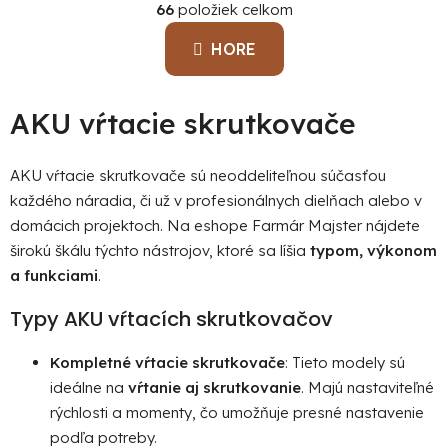
á
66
položiek celkom
v
n
l
k
HORE
á
o
d
v
a
a
AKU vŕtacie skrutkovače
c
n
i
i
e
e
AKU vŕtacie skrutkovače sú neoddeliteľnou súčasťou
p
každého náradia, či už v profesionálnych dielňach alebo v
r
domácich projektoch. Na eshope Farmár Majster nájdete
v
širokú škálu týchto nástrojov, ktoré sa líšia
typom, výkonom
k
a funkciami
.
y
v
Typy AKU vŕtacích skrutkovačov
ý
p
Kompletné vŕtacie skrutkovače
: Tieto modely sú
i
s
ideálne na
vŕtanie aj skrutkovanie
. Majú nastaviteľné
u
rýchlosti a momenty, čo umožňuje presné nastavenie
podľa potreby.