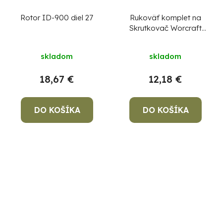
Rotor ID-900 diel 27
Rukoväť komplet na
Skrutkovač Worcraft
CHD-S20LiBH, diel
73,74,75,76,77,78,79,80
skladom
skladom
18,67 €
12,18 €
DO KOŠÍKA
DO KOŠÍKA