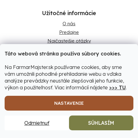
Užitočné informácie
O nás
Predajne
Najčastejšie otázky
Naše značky
Táto webová stránka používa súbory cookies.
Blog
Na FarmarMajster.sk používame cookies, aby sme
vám umožnili pohodlné prehliadanie webu a vďaka
analýze prevádzky neustále zlepšovali jeho funkcie,
Predajne
výkon a použiteľnosť. Viac informácií nájdete
>>> TU
.
NASTAVENIE
Predajňa Levice
Ludánska cesta 10
Odmietnuť
SÚHLASÍM
934 05 Levice