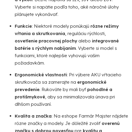
Vyberte si napätie podľa toho, aké náročné úlohy
plánujete vykonávať.
Funkcie
: Niektoré modely ponúkajú
rôzne režimy
vŕtania a skrutkovania
, reguláciu rýchlosti,
osvetlenie pracovnej plochy
alebo
integrované
batérie s rýchlym nabíjaním
. Vyberte si model s
funkciami, ktoré najlepšie vyhovujú vašim
požiadavkám.
Ergonomické vlastnosti
: Pri výbere AKU vŕtacieho
skrutkovača sa zamerajte na
ergonomické
prevedenie
. Rukoväte by mali byť
pohodlné a
protišmykové
, aby sa minimalizovala únava pri
dlhšom používaní.
Kvalita a značka
: Na eshope Farmár Majster nájdete
rôzne značky a modely. Je dôležité zvoliť
overenú
značku s dobrou povesťou
pre
kvalitu a