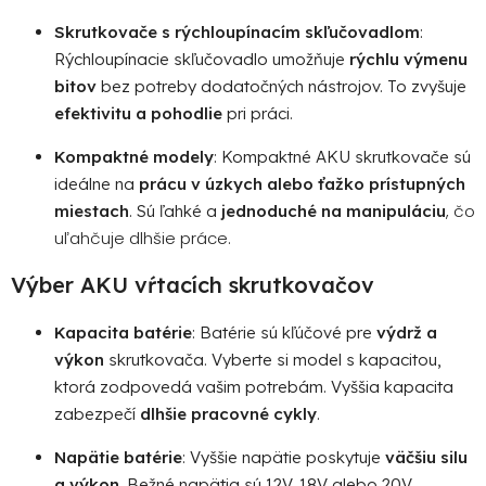
Skrutkovače s rýchloupínacím skľučovadlom
:
Rýchloupínacie skľučovadlo umožňuje
rýchlu výmenu
bitov
bez potreby dodatočných nástrojov. To zvyšuje
efektivitu a pohodlie
pri práci.
Kompaktné modely
: Kompaktné AKU skrutkovače sú
ideálne na
prácu v úzkych alebo ťažko prístupných
, čo
miestach
. Sú ľahké a
jednoduché na manipuláciu
uľahčuje dlhšie práce.
Výber AKU vŕtacích skrutkovačov
Kapacita batérie
: Batérie sú kľúčové pre
výdrž a
výkon
skrutkovača. Vyberte si model s kapacitou,
ktorá zodpovedá vašim potrebám. Vyššia kapacita
zabezpečí
dlhšie pracovné cykly
.
Napätie batérie
: Vyššie napätie poskytuje
väčšiu silu
a výkon
. Bežné napätia sú 12V, 18V alebo 20V.