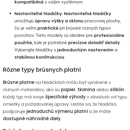
kompatibilná
s vašim systémom.
Nastaviteľné hladičky
:
Nastaviteľné hladičky
umožňujú
úpravu výšky a sklonu
pracovnej plochy,
čo je veľmi
praktické
pri brúsení rôznych typov
povrchov. Tieto modely sú ideálne pre
profesionálne
použitie
, kde je potrebné
precízne doladiť detaily
.
Vyberajte hladičky s
jednoduchým nastavením
a
stabilnou konštrukciou
.
Rôzne typy brúsnych platní
Brúsne platne
na hladičkách môžu byť vyrobené z
rôznych materiálov, ako sú
papier
,
tkanina
alebo
silikón
.
Každý typ má svoje
špecifické výhody
v závislosti od typu
omietky a požadovanej úpravy. Uistite sa, že hladička
podporuje
jednoduchú výmenu platní
a že máte
dostupné náhradné diely
.