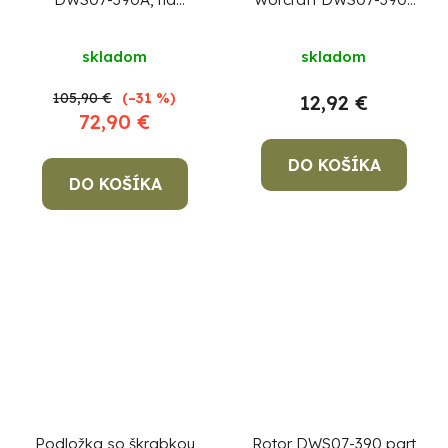
omietky, 750W, 370
01 390 mm, brúsny,
mm, 5m kábel
plastový
skladom
skladom
105,90 €
(–31 %)
12,92 €
72,90 €
DO KOŠÍKA
DO KOŠÍKA
Podložka so škrabkou
Rotor DWS07-390 part