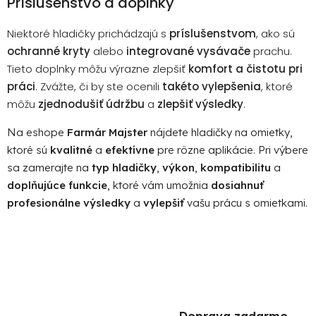
Príslušenstvo a doplnky
Niektoré hladičky prichádzajú s
príslušenstvom
, ako sú
ochranné kryty
alebo
integrované vysávače
prachu.
Tieto doplnky môžu výrazne zlepšiť
komfort a čistotu pri
práci
. Zvážte, či by ste ocenili
takéto vylepšenia
, ktoré
môžu
zjednodušiť údržbu
a
zlepšiť výsledky
.
Na eshope
Farmár Majster
nájdete hladičky na omietky,
ktoré sú
kvalitné
a
efektívne
pre rôzne aplikácie. Pri výbere
sa zamerajte na
typ hladičky
,
výkon
,
kompatibilitu
a
doplňujúce funkcie
, ktoré vám umožnia
dosiahnuť
profesionálne výsledky
a
vylepšiť
vašu prácu s omietkami.
Doprava zadarmo