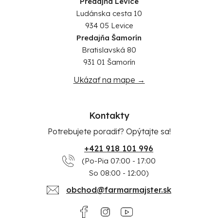
Predajňa Levice
Ludánska cesta 10
934 05 Levice
Predajňa Šamorín
Bratislavská 80
931 01 Šamorín
Ukázať na mape →
Kontakty
Potrebujete poradiť? Opýtajte sa!
+421 918 101 996
(Po-Pia 07:00 - 17:00
So 08:00 - 12:00)
obchod@farmarmajster.sk