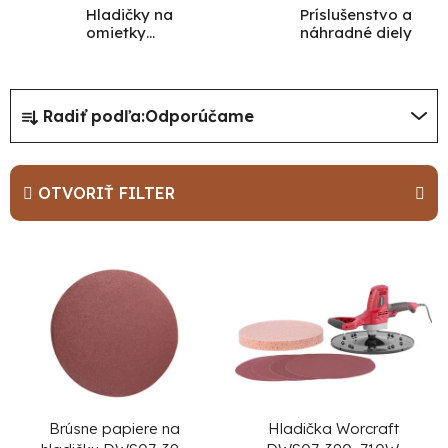
Hladičky na
Príslušenstvo a
omietky
náhradné diely
WORCRAFT
R
Radiť podľa:
Odporúčame
a
d
e
OTVORIŤ FILTER
n
i
V
e
ý
p
p
r
i
o
s
d
p
u
r
Brúsne papiere na
Hladička Worcraft