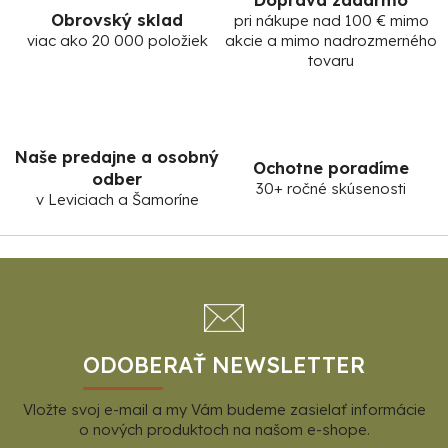
Obrovský sklad
pri nákupe nad 100 € mimo
viac ako 20 000 položiek
akcie a mimo nadrozmerného
tovaru
Naše predajne a osobný
Ochotne poradíme
odber
30+ ročné skúsenosti
v Leviciach a Šamoríne
Z
á
p
ä
t
ODOBERAŤ NEWSLETTER
i
Vložte svoj e-mail a my Vám budeme zasielať informácie
e
o nových produktoch na našom e-shope.