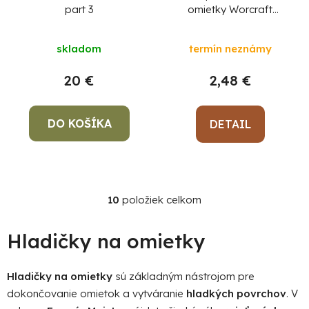
part 3
omietky Worcraft
DWS07-390, náhradný,
diel 35
skladom
termín neznámy
20 €
2,48 €
DO KOŠÍKA
DETAIL
10
položiek celkom
O
v
l
Hladičky na omietky
á
d
Hladičky na omietky
sú základným nástrojom pre
a
dokončovanie omietok a vytváranie
hladkých povrchov
. V
c