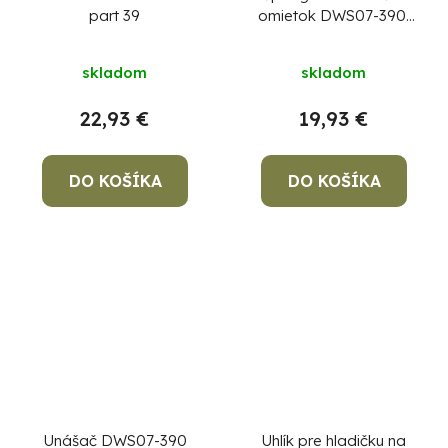
part 39
omietok DWS07-390,
hubka 390 mm,
molitánová podložka
skladom
skladom
22,93 €
19,93 €
DO KOŠÍKA
DO KOŠÍKA
Unášač DWS07-390
Uhlík pre hladičku na