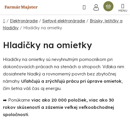
Prejsť
Hľadať
NÁKU
na
obsah
KOŠÍ
Domov
/
Elektronáradie
/
Sieťové elektronáradie
/
Brúsky, leštičky a
hladičky
/
Hladičky na omietky
Hladičky na omietky
Hladičky na omietky sú nevyhnutným pomocníkom pri
dokončovacích prácach na stenách a stropoch. Vďaka nim
dosiahnete hladký a rovnomerný povrch bez zbytočnej
námahy.
Uľahčujú a zrýchľujú prácu pri úprave omietok
,
čím šetria váš čas aj energiu.
➡️ Ponúkame
viac ako 20 000 položiek, viac ako 30
rokov skúseností a zázemie veľkej veľkoobchodnej
spoločnosti
.