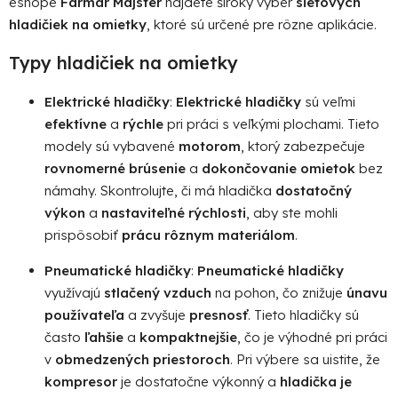
i
eshope
Farmár Majster
nájdete široký výber
sieťových
e
hladičiek na omietky
, ktoré sú určené pre rôzne aplikácie.
p
r
Typy hladičiek na omietky
v
k
Elektrické hladičky
:
Elektrické hladičky
sú veľmi
y
efektívne
a
rýchle
pri práci s veľkými plochami. Tieto
v
modely sú vybavené
motorom
, ktorý zabezpečuje
ý
rovnomerné brúsenie
a
dokončovanie omietok
bez
p
námahy. Skontrolujte, či má hladička
dostatočný
i
výkon
a
nastaviteľné rýchlosti
, aby ste mohli
s
prispôsobiť
prácu rôznym materiálom
.
u
Pneumatické hladičky
:
Pneumatické hladičky
využívajú
stlačený vzduch
na pohon, čo znižuje
únavu
používateľa
a zvyšuje
presnosť
. Tieto hladičky sú
často
ľahšie
a
kompaktnejšie
, čo je výhodné pri práci
v
obmedzených priestoroch
. Pri výbere sa uistite, že
kompresor
je dostatočne výkonný a
hladička je