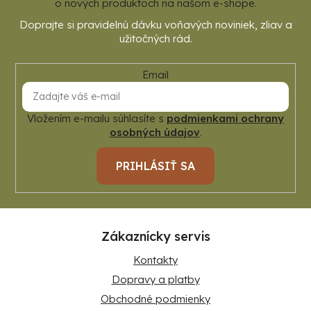
e
o nových produktoch na našom e-shope.
p
i
s
u
Email
Vložením e-mailu súhlasíte s
podmienkami ochrany
osobných údajov
.
PRIHLÁSIŤ SA
Zákaznícky servis
Kontakty
Dopravy a platby
Obchodné podmienky