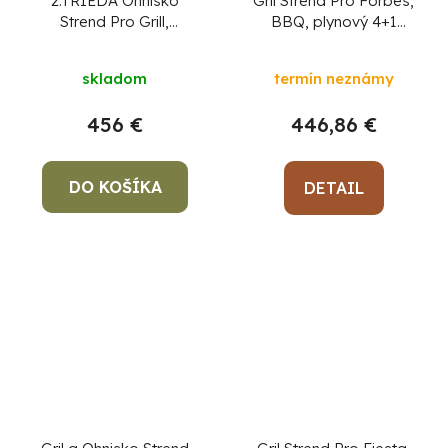
2.TRIEDA Ohnisko
Gril Strend Pro Forbes,
Strend Pro Grill,
BBQ, plynový 4+1
kovové, 4 stoličky,
horáky
Priemerné
105x75 cm
skladom
termín neznámy
hodnotenie
produktu
456 €
446,86 €
je
5,0
DO KOŠÍKA
z
DETAIL
5
hviezdičiek.