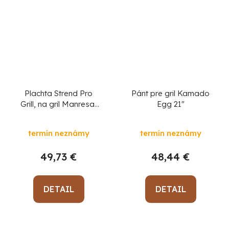
Plachta Strend Pro
Pánt pre gril Kamado
Grill, na gril Manresa,
Egg 21"
140x58x108 cm
termín neznámy
termín neznámy
49,73 €
48,44 €
DETAIL
DETAIL