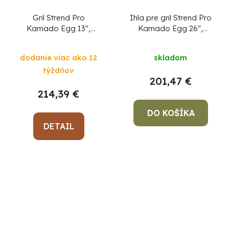
Gril Strend Pro
Ihla pre gril Strend Pro
Kamado Egg 13",
Kamado Egg 26",
priemer 27 cm, gril.
grilovacia, elektrická,
výška 34,5 cm, čierny,
ražeň na opekanie,
dodanie viac ako 12
skladom
35x40,5x55 cm
špíz, 230 V, 3xAA
týždňov
201,47 €
214,39 €
DO KOŠÍKA
DETAIL