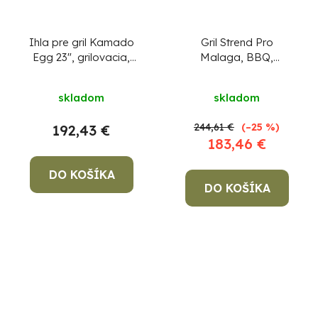
Ihla pre gril Kamado
Gril Strend Pro
Egg 23", grilovacia,
Malaga, BBQ,
elektrická, ražeň na
plynový, 4 horáky
opekanie, špíz, 230V,
skladom
skladom
3xAA,
244,61 €
(–25 %)
192,43 €
183,46 €
DO KOŠÍKA
DO KOŠÍKA