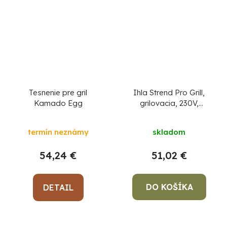
Tesnenie pre gril
Ihla Strend Pro Grill,
Kamado Egg
grilovacia, 230V,
elektrická, s
motorčekom, ražeň na
termín neznámy
skladom
opekanie
54,24 €
51,02 €
DO KOŠÍKA
DETAIL