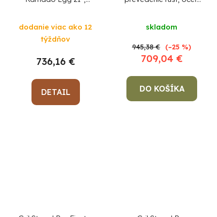
priemer 46,7 cm, gril
priemer 100 cm, s
výška 91 cm, zelený,
ohniskom
dodanie viac ako 12
skladom
130x73x122 cm
týždňov
945,38 €
(–25 %)
709,04 €
736,16 €
DO KOŠÍKA
DETAIL