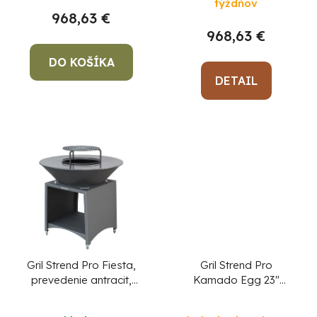
týždňov
k
produktu
k
968,63 €
t
je
968,63 €
t
5,0
o
o
DO KOŠÍKA
z
v
v
5
DETAIL
hviezdičiek.
Po
po
91
99
(P
07
17
Gril Strend Pro Fiesta,
Gril Strend Pro
prevedenie antracit,
Kamado Egg 23"
oceľ priemer 100 cm, s
čierny
Priemerné
ohniskom