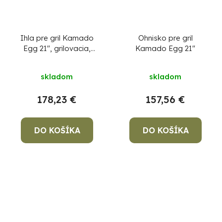
Ihla pre gril Kamado
Ohnisko pre gril
Egg 21", grilovacia,
Kamado Egg 21"
elektrická, ražeň na
opekanie, špíz, 230V,
skladom
skladom
3xAA, 87x54,5x7 cm
178,23 €
157,56 €
DO KOŠÍKA
DO KOŠÍKA