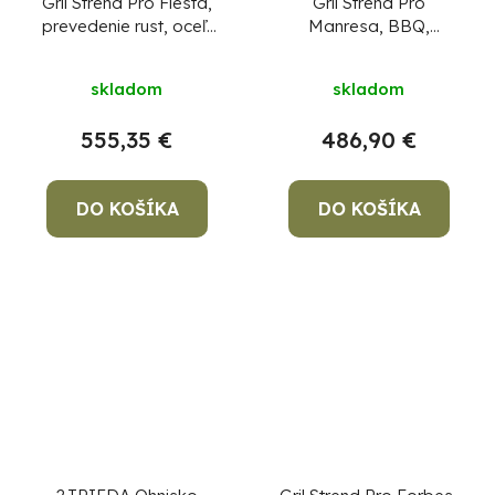
Gril Strend Pro Fiesta,
Gril Strend Pro
prevedenie rust, oceľ,
Manresa, BBQ,
priemer 75 cm, s
plynový, 4+1 horáky
Priemerné
ohniskom
skladom
skladom
hodnotenie
produktu
555,35 €
486,90 €
je
5,0
DO KOŠÍKA
DO KOŠÍKA
z
5
hviezdičiek.