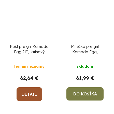
Rošt pre gril Kamado
Mriežka pre gril
Egg 21", liatinový
Kamado Egg,
grilovacia, 23"
termín neznámy
skladom
62,64 €
61,99 €
DO KOŠÍKA
DETAIL