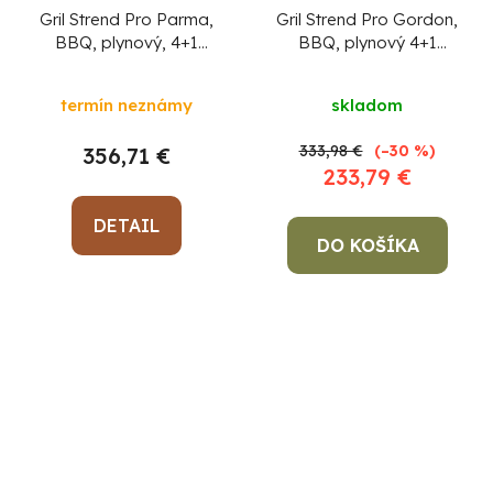
Gril Strend Pro Parma,
Gril Strend Pro Gordon,
BBQ, plynový, 4+1
BBQ, plynový 4+1
horáky
horáky
termín neznámy
skladom
333,98 €
(–30 %)
356,71 €
233,79 €
DETAIL
DO KOŠÍKA