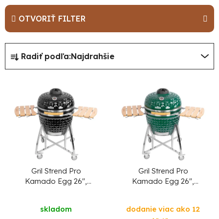
OTVORIŤ FILTER
R
Radiť podľa:
Najdrahšie
a
d
V
e
ý
n
p
i
i
e
s
p
p
r
r
Gril Strend Pro
Gril Strend Pro
o
Kamado Egg 26",
Kamado Egg 26",
o
čierny
zelený
d
d
Priemerné
u
skladom
dodanie viac ako 12
hodnotenie
u