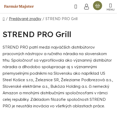
Prejsť
Hľadať
NÁKU
na
obsah
KOŠÍ
Domov
/
Predávané značky
/
STREND PRO Grill
STREND PRO Grill
STREND PRO patrí medzi najväčších distribútorov
pracovných nástrojov
a
ručného náradia
na slovenskom
trhu. Spoločnosť sa vyprofilovala ako významný distribútor
náradia a dlhodobo spolupracuje aj s významnými
priemyselnými podnikmi na Slovensku ako napríklad US
Steel Košice s.r.o, Železnice SR, Železiarne Podbrezová a.s.,
Slovenské elektrárne a.s., Bukóza Holding a.s. či nemecký
Amazon a mnohými distribučnými spoločnosťami v rámci
celej republiky. Základom filozofie spoločnosti STREND
PRO je neustála inovácia vo všetkých oblastiach práce.