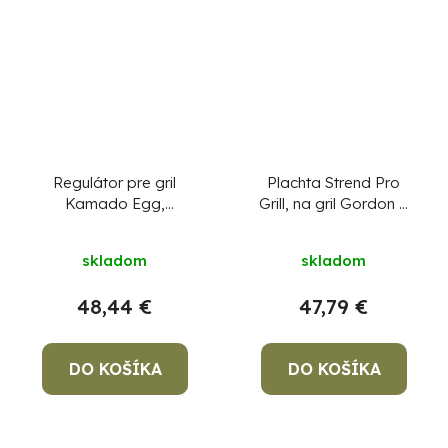
Regulátor pre gril
Plachta Strend Pro
Kamado Egg,
Grill, na gril Gordon a
nastaviteľný ventil
Forbes, 125x52x108
cm
skladom
skladom
48,44 €
47,79 €
DO KOŠÍKA
DO KOŠÍKA