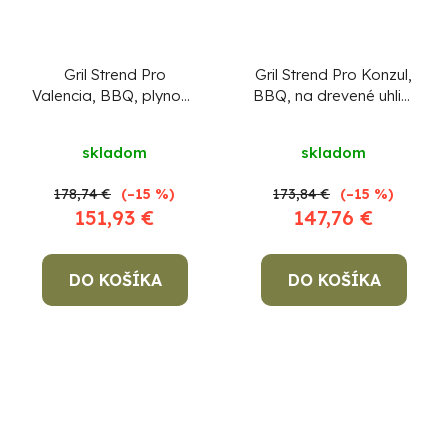
Gril Strend Pro
Gril Strend Pro Konzul,
Valencia, BBQ, plynový
BBQ, na drevené uhlie,
2+1 horáky
117x66x108 cm
skladom
skladom
178,74 €
(–15 %)
173,84 €
(–15 %)
151,93 €
147,76 €
DO KOŠÍKA
DO KOŠÍKA