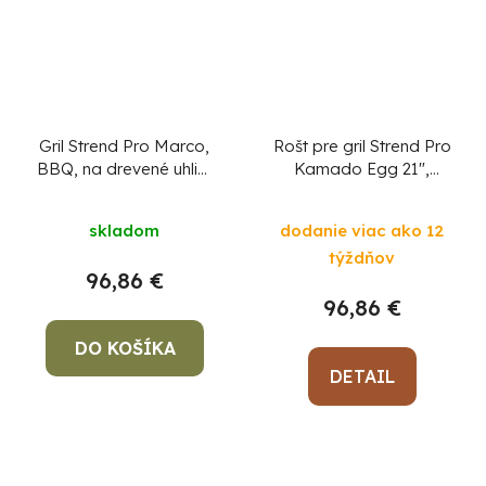
Gril Strend Pro Marco,
Rošt pre gril Strend Pro
BBQ, na drevené uhlie,
Kamado Egg 21",
58,5x65x85 cm
nastaviteľný, s
kameňom
skladom
dodanie viac ako 12
týždňov
96,86 €
96,86 €
DO KOŠÍKA
DETAIL