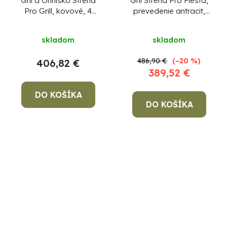
Gril a Ohnisko Strend
Gril Strend Pro Fiesta,
Pro Grill, kovové, 4
prevedenie antracit,
stoličky, 3 v 1, 105x75
oceľ, priemer 75 cm, s
cm, uhlie, záhradné
ohniskom
skladom
skladom
486,90 €
(–20 %)
406,82 €
389,52 €
DO KOŠÍKA
DO KOŠÍKA