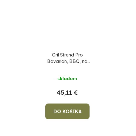
Gril Strend Pro
Bavarian, BBQ, na
drevené uhlie,
nastaviteľná gril.výška
skladom
320-660/1500 mm
45,11 €
DO KOŠÍKA