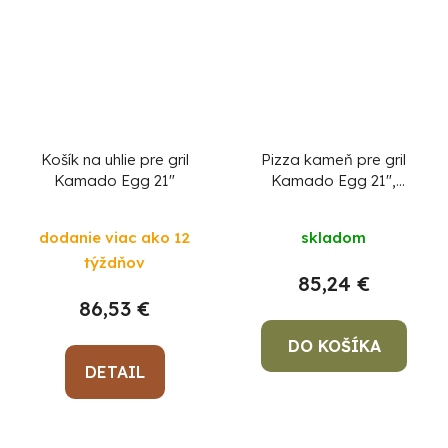
Košík na uhlie pre gril
Pizza kameň pre gril
Kamado Egg 21"
Kamado Egg 21",
lávový, najlepší pizza
kameň
dodanie viac ako 12
skladom
týždňov
85,24 €
86,53 €
DO KOŠÍKA
DETAIL