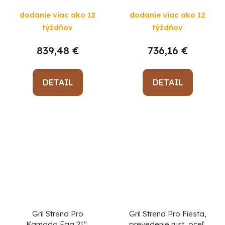
výška 91 cm, čierny,
dodanie viac ako 12
dodanie viac ako 12
130x73x122 cm
týždňov
týždňov
839,48 €
736,16 €
DETAIL
DETAIL
Gril Strend Pro
Gril Strend Pro Fiesta,
Kamado Egg 21",
prevedenie rust, oceľ,