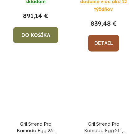
skladom
dodanie viac ako 12
hodnotenie
týždňov
produktu
891,14 €
je
839,48 €
5,0
DO KOŠÍKA
z
5
DETAIL
hviezdičiek.
Gril Strend Pro
Gril Strend Pro
Kamado Egg 23"
Kamado Egg 21",
zelený
priemer 46,7 cm, gril