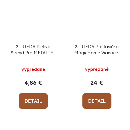
2.TRIEDA Pletivo
2.TRIEDA Postavička
Strend Pro METALTEC
MagicHome Vianoce,
ZN, 60/2000/2,00
Dievčatko s lampášom
mm, bal. 25 m
a sovičkou, keramika,
vypredané
vypredané
kompakt, ohradové
28x18,5x39,5 cm
Cena za 1 m, min.
4,86 €
24 €
objednávka 25 m!
DETAIL
DETAIL