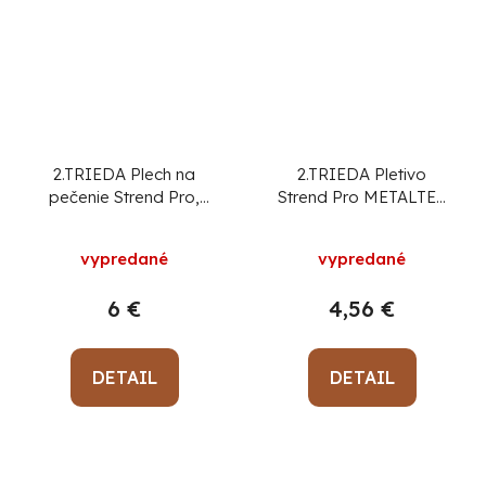
2.TRIEDA Plech na
2.TRIEDA Pletivo
pečenie Strend Pro,
Strend Pro METALTEC
smalt, priemer 40 cm
PVC, 60/2000/2,20
mm, bal. 25 m
vypredané
vypredané
kompakt, zelené,
ohradové, RAL 6005
6 €
4,56 €
Cena za 1 m, min.
objednávka 25 m!
DETAIL
DETAIL