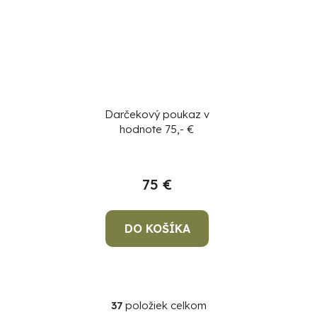
Darčekový poukaz v
hodnote 75,- €
75 €
DO KOŠÍKA
37
položiek celkom
O