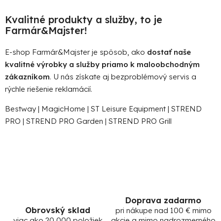
v
l
Kvalitné produkty a služby, to je
á
Farmár&Majster!
d
a
E-shop Farmár&Majster je spôsob, ako
dostať naše
c
kvalitné výrobky a služby priamo k maloobchodným
i
zákazníkom
. U nás získate aj bezproblémový servis a
e
rýchle riešenie reklamácií.
p
r
Bestway
|
MagicHome
|
ST Leisure Equipment
|
STREND
v
PRO
|
STREND PRO Garden
|
STREND PRO Grill
k
y
v
ý
p
i
s
Doprava zadarmo
u
Obrovský sklad
pri nákupe nad 100 € mimo
viac ako 20 000 položiek
akcie a mimo nadrozmerného