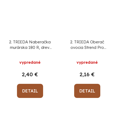
2. TRIEDA Naberačka
2. TRIEDA Oberač
murárska 180 R, drev.
ovocia Strend Pro
rúčka
GT7001 125 mm
vypredané
vypredané
2,40 €
2,16 €
DETAIL
DETAIL