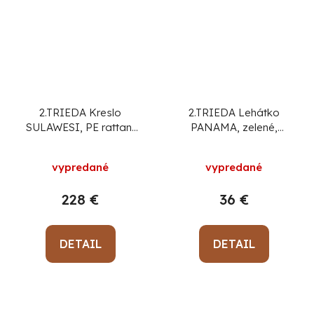
2.TRIEDA Kreslo
2.TRIEDA Lehátko
SULAWESI, PE rattan,
PANAMA, zelené,
hojdacie, záhradné, s
188x55x27 cm
vankúšom a poduškou
vypredané
vypredané
228 €
36 €
DETAIL
DETAIL