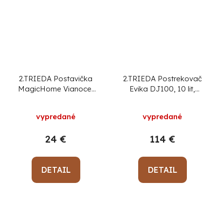
2.TRIEDA Postavička
2.TRIEDA Postrekovač
MagicHome Vianoce,
Evika DJ100, 10 lit,
Chlapček s lampášom
10,8V, Lithium battery,
a ježkom, keramika,
akumulátorový, na
vypredané
vypredané
23x20x39,5 cm
chrbát
24 €
114 €
DETAIL
DETAIL