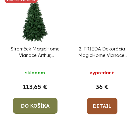
Stromček MagicHome
2. TRIEDA Dekorácia
Vianoce Arthur,
MagicHome Vianoce,
DELUXE, jedľa extra
Chlapec a dievčatko
hustá, kovový stojan,
na guli, 9 LED, 3xAA,
skladom
vypredané
210 cm
keramika, interiér,
32,50x30x50 cm
113,65 €
36 €
DO KOŠÍKA
DETAIL