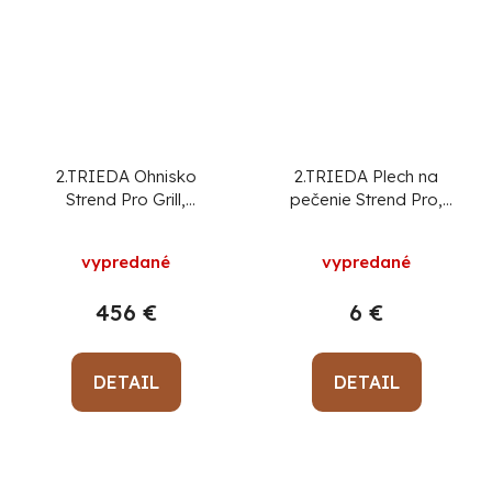
2.TRIEDA Ohnisko
2.TRIEDA Plech na
Strend Pro Grill,
pečenie Strend Pro,
kovové, 4 stoličky,
smalt, priemer 37 cm
105x75 cm
vypredané
vypredané
456 €
6 €
DETAIL
DETAIL