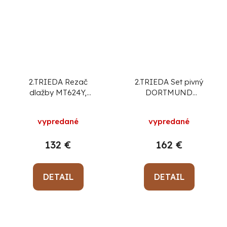
2.TRIEDA Rezač
2.TRIEDA Set pivný
dlažby MT624Y,
DORTMUND
UltraPro 600 mm
Medium3, stôl
200x50x77 cm, 2x
vypredané
vypredané
lavica 200x25x47 cm,
drevo 27 mm
132 €
162 €
DETAIL
DETAIL