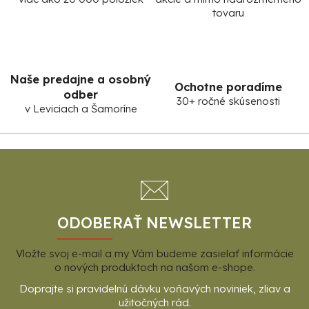
tovaru
Naše predajne a osobný
Ochotne poradíme
odber
30+ ročné skúsenosti
v Leviciach a Šamoríne
Z
á
p
ä
t
ODOBERAŤ NEWSLETTER
i
Vložte svoj e-mail a my Vám budeme zasielať informácie
e
o nových produktoch na našom e-shope.