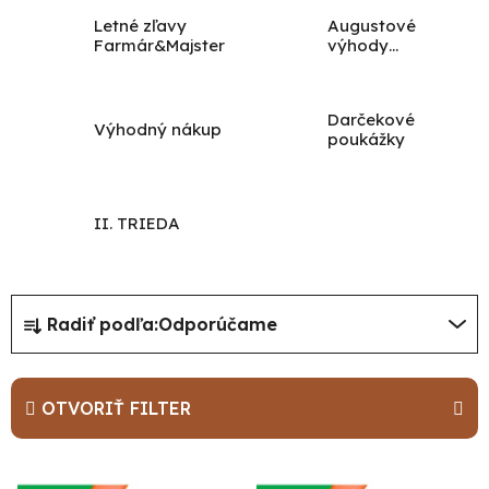
Letné zľavy
Augustové
Farmár&Majster
výhody
Farmár&Majster
Darčekové
Výhodný nákup
poukážky
II. TRIEDA
R
Radiť podľa:
Odporúčame
a
d
e
OTVORIŤ FILTER
n
i
V