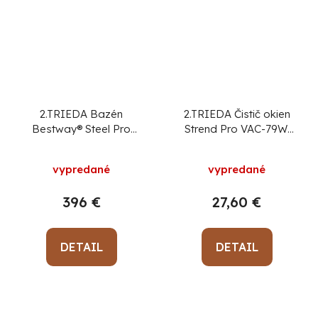
2.TRIEDA Bazén
2.TRIEDA Čistič okien
Bestway® Steel Pro
Strend Pro VAC-79W,
MAX, 56488,
28 cm, 2000 mAh, 280
kartušová filtrácia,
ml
vypredané
vypredané
rebrík, plachta,
457x107 cm
396 €
27,60 €
DETAIL
DETAIL