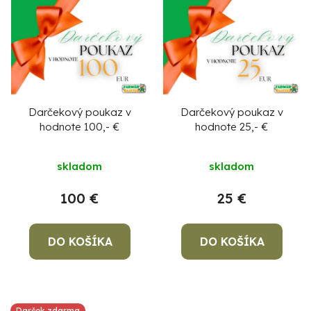
e
ý
p
p
r
i
o
s
d
p
u
r
Darčekový poukaz v
Darčekový poukaz v
hodnote 100,- €
hodnote 25,- €
k
o
Po
t
po
d
skladom
skladom
o
u
91
v
99
k
100 €
25 €
(P
t
07
17
o
DO KOŠÍKA
DO KOŠÍKA
v
Darček zdarma