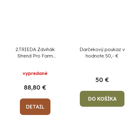
2.TRIEDA Zdvihák
Darčekový poukaz v
Strend Pro Farm
hodnote 50,- €
JackJ48, 1050 mm, 3
ton, farmársky
vypredané
50 €
88,80 €
DO KOŠÍKA
DETAIL