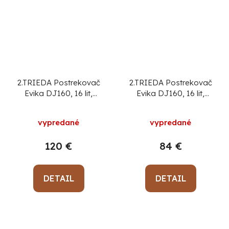
2.TRIEDA Postrekovač
2.TRIEDA Postrekovač
Evika DJ160, 16 lit,
Evika DJ160, 16 lit,
10,8V, Lithium battery,
10,8V, Lithium battery,
akumulátorový, na
akumulátorový, na
vypredané
vypredané
chrbát
chrbát
120 €
84 €
DETAIL
DETAIL