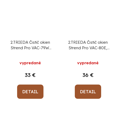
2.TRIEDA Čistič okien
2.TRIEDA Čistič okien
Strend Pro VAC-79W,
Strend Pro VAC-80E,
28 cm, 2000 mAh, 280
28 mm, 2000 mAh, 280
ml
ml, teleskop 65 cm
vypredané
vypredané
33 €
36 €
DETAIL
DETAIL