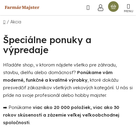
Prejsť
Hľadať
NÁKU
na
obsah
KOŠÍ
Domov
/
Akcia
Špeciálne ponuky a
výpredaje
Hľadáte shop, v ktorom nájdete všetko pre záhradu,
stavbu, dielňu alebo domácnosť?
Ponúkame vám
moderné, funkčné a kvalitné výrobky
, ktoré dokážu
presvedčiť zákazníkov všetkých vekových kategórií. U nás si
príde na svoje profesionál alebo hobby majster.
➡️ Ponúkame
viac ako 20 000 položiek, viac ako 30
rokov skúseností a zázemie veľkej veľkoobchodnej
spoločnosti
.