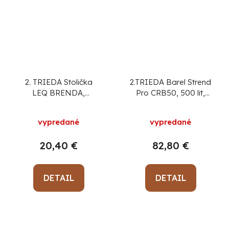
2. TRIEDA Stolička
2.TRIEDA Barel Strend
LEQ BRENDA,
Pro CRB50, 500 lit,
biela/modrá, 60x70
skladací, na dažďovú
cm
vodu
vypredané
vypredané
20,40 €
82,80 €
DETAIL
DETAIL