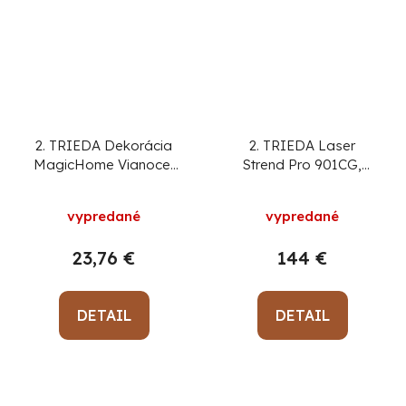
2. TRIEDA Dekorácia
2. TRIEDA Laser
MagicHome Vianoce,
Strend Pro 901CG,
Santa s taškou a
Green, OSRAM-tech,
stromčekom, LED,
360°, stojan 1.5 m
vypredané
vypredané
3xAAA, 30 cm
23,76 €
144 €
DETAIL
DETAIL