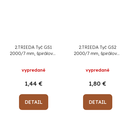
2.TRIEDA Tyč GS1
2.TRIEDA Tyč GS2
2000/7 mm, špirálová,
2000/7 mm, špirálová,
drôtená Zn, oporná k
drôtená, zelená,
rastlinám a
oporná k rastlinám a
vypredané
vypredané
paradajkám
paradajkám
1,44 €
1,80 €
DETAIL
DETAIL