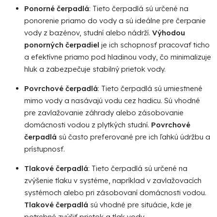
v
Ponorné čerpadlá
: Tieto čerpadlá sú určené na
ý
ponorenie priamo do vody a sú ideálne pre čerpanie
p
vody z bazénov, studní alebo nádrží.
Výhodou
i
ponorných čerpadiel
je ich schopnosť pracovať ticho
s
a efektívne priamo pod hladinou vody, čo minimalizuje
u
hluk a zabezpečuje stabilný prietok vody.
Povrchové čerpadlá
: Tieto čerpadlá sú umiestnené
mimo vody a nasávajú vodu cez hadicu. Sú vhodné
pre zavlažovanie záhrady alebo zásobovanie
domácnosti vodou z plytkých studní.
Povrchové
čerpadlá
sú často preferované pre ich ľahkú údržbu a
prístupnosť.
Tlakové čerpadlá
: Tieto čerpadlá sú určené na
zvýšenie tlaku v systéme, napríklad v zavlažovacích
systémoch alebo pri zásobovaní domácnosti vodou.
Tlakové čerpadlá
sú vhodné pre situácie, kde je
potrebné zvýšiť prietok a tlak vody.