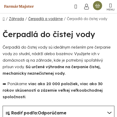
Prejsť
Hľadať
NÁKU
na
obsah
KOŠÍ
Domov
/
Záhrada
/
Čerpadlá a vodárne
/
Čerpadlá do čistej vody
Čerpadlá do čistej vody
Čerpadlá do čistej vody sú ideálnym riešením pre čerpanie
vody zo studní, nádrží alebo bazénov. Využijete ich v
domácnosti aj na záhrade, kde je potrebný spoľahlivý
prísun vody.
Sú určené výhradne na čerpanie čistej,
mechanicky neznečistenej vody.
➡️ Ponúkame
viac ako 20 000 položiek, viac ako 30
rokov skúseností a zázemie veľkej veľkoobchodnej
spoločnosti
.
R
Radiť podľa:
Odporúčame