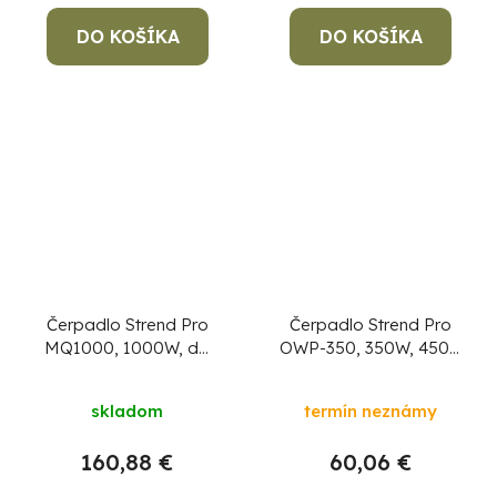
DO KOŠÍKA
DO KOŠÍKA
Čerpadlo Strend Pro
Čerpadlo Strend Pro
MQ1000, 1000W, do
OWP-350, 350W, 4500
čistej vody, 6500 l/h,
l/h, 1,20 Bar, do čistej
kábel 10 m
vody
skladom
termín neznámy
160,88 €
60,06 €