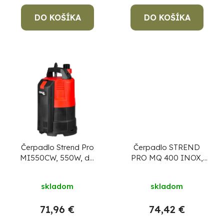
t
o
DO KOŠÍKA
DO KOŠÍKA
v
Po
po
91
99
Čerpadlo Strend Pro
Čerpadlo STREND
(P
MI550CW, 550W, do
PRO MQ 400 INOX,
07
17
čistej vody, 10000 l/h,
400W, 7000l/h, do
kábel 10 m,
čistej vody
skladom
skladom
integrovaný plavák
71,96 €
74,42 €