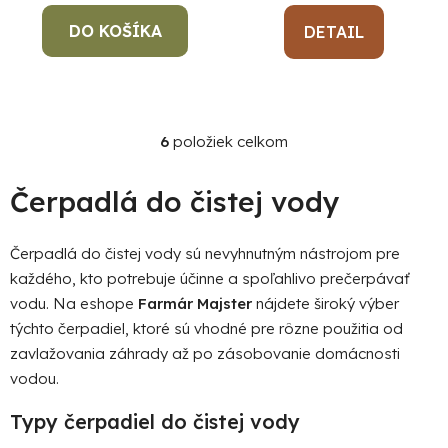
DO KOŠÍKA
DETAIL
6
položiek celkom
O
v
l
Čerpadlá do čistej vody
á
d
Čerpadlá do čistej vody sú nevyhnutným nástrojom pre
a
každého, kto potrebuje účinne a spoľahlivo prečerpávať
c
i
vodu. Na eshope
Farmár Majster
nájdete široký výber
e
týchto čerpadiel, ktoré sú vhodné pre rôzne použitia od
p
zavlažovania záhrady až po zásobovanie domácnosti
r
vodou.
v
k
Typy čerpadiel do čistej vody
y