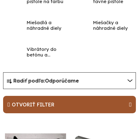
pištole na farbu
tavné pištole
Miešadlá a
Miešačky a
náhradné diely
náhradné diely
Vibrátory do
betónu a
príslušenstvo
Po
po
R
Radiť podľa:
Odporúčame
91
a
99
(P
d
07
e
17
OTVORIŤ FILTER
n
i
V
e
ý