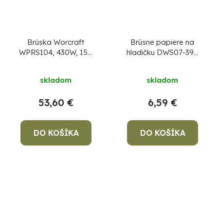
Brúska Worcraft
Brúsne papiere na
WPRS104, 430W, 150
hladičku DWS07-390
mm, s reguláciou,
370 mm, bal. 4 ks
excentrická
skladom
skladom
53,60 €
6,59 €
DO KOŠÍKA
DO KOŠÍKA