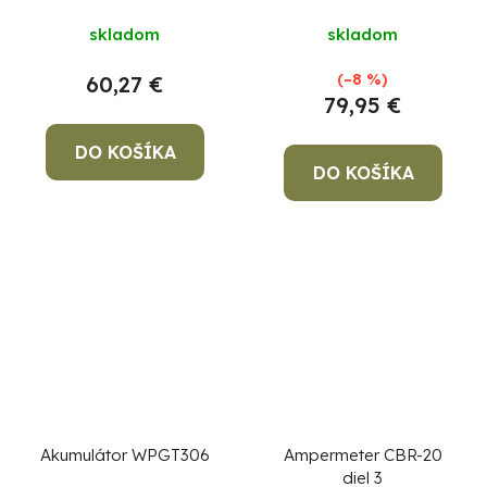
Priemerné
S20Li, rýchlonabíjanie
S20Li, rýchlonabíjanie
skladom
skladom
hodnotenie
produktu
(–8 %)
60,27 €
je
79,95 €
5,0
DO KOŠÍKA
z
DO KOŠÍKA
5
hviezdičiek.
Akumulátor WPGT306
Ampermeter CBR-20
diel 3