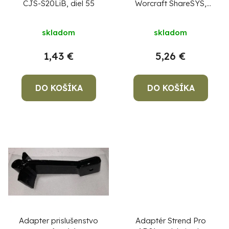
CJS-S20LiB, diel 55
Worcraft ShareSYS,
k
o
séria S20Li
t
d
skladom
skladom
o
u
v
k
1,43 €
5,26 €
t
o
DO KOŠÍKA
DO KOŠÍKA
v
Adapter prislušenstvo
Adaptér Strend Pro