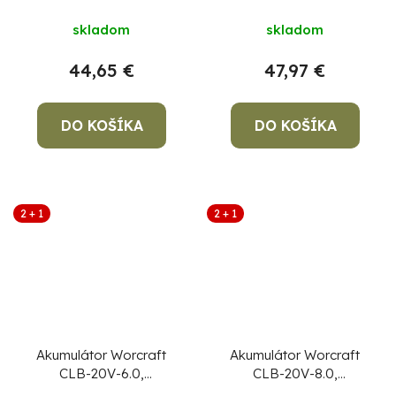
S20Li, rýchlonabíjanie
S20Li, rýchlonabíjanie,
skladom
skladom
funkcia powerbank
44,65 €
47,97 €
DO KOŠÍKA
DO KOŠÍKA
2 + 1
2 + 1
Akumulátor Worcraft
Akumulátor Worcraft
CLB-20V-6.0,
CLB-20V-8.0,
ShareSYS, 6000 mAh,
ShareSYS, 8000 mAh,