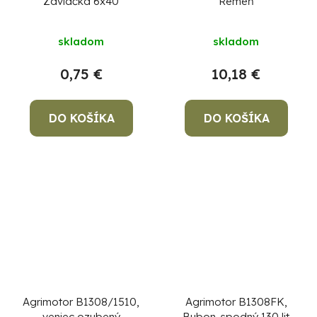
Závlačka 6x40
Remeň
skladom
skladom
0,75 €
10,18 €
DO KOŠÍKA
DO KOŠÍKA
Agrimotor B1308/1510,
Agrimotor B1308FK,
veniec ozubený
Bubon-spodný 130 lit