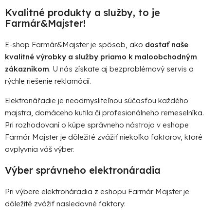
a
a
Kvalitné produkty a služby, to je
c
n
Farmár&Majster!
i
i
e
e
E-shop Farmár&Majster je spôsob, ako
dostať naše
p
r
kvalitné výrobky a služby priamo k maloobchodným
v
zákazníkom
. U nás získate aj bezproblémový servis a
k
rýchle riešenie reklamácií.
y
v
Elektronářadie je neodmysliteľnou súčasťou každého
ý
majstra, domáceho kutila či profesionálneho remeselníka.
p
Pri rozhodovaní o kúpe správneho nástroja v eshope
i
Farmár Majster je dôležité zvážiť niekoľko faktorov, ktoré
s
ovplyvnia váš výber.
u
Výber správneho elektronáradia
Pri výbere elektronáradia z eshopu Farmár Majster je
dôležité zvážiť nasledovné faktory: