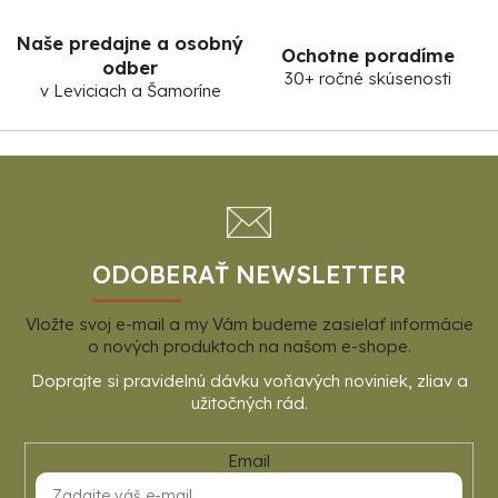
Naše predajne a osobný
Ochotne poradíme
odber
30+ ročné skúsenosti
v Leviciach a Šamoríne
Z
á
p
ä
t
ODOBERAŤ NEWSLETTER
i
Vložte svoj e-mail a my Vám budeme zasielať informácie
e
o nových produktoch na našom e-shope.
Email