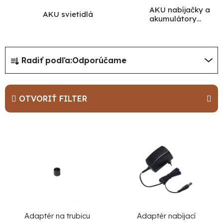
AKU nabíjačky a
AKU svietidlá
akumulátory
pre náradie
R
Radiť podľa:
Odporúčame
a
d
e
OTVORIŤ FILTER
Po
po
n
i
V
91
99
e
ý
(P
p
p
07
17
r
i
o
s
d
p
u
r
Adaptér na trubicu
Adaptér nabíjací