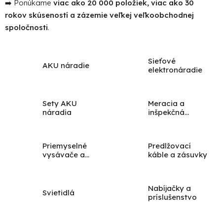
➡️ Ponúkame
viac ako 20 000 položiek, viac ako 30
rokov skúseností a zázemie veľkej veľkoobchodnej
spoločnosti
.
Sieťové
AKU náradie
elektronáradie
Sety AKU
Meracia a
náradia
inšpekčná
technika
Priemyselné
Predlžovací
vysávače a
káble a zásuvky
tepovače
Nabíjačky a
Svietidlá
príslušenstvo