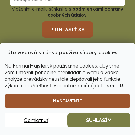
Vložením e-mailu súhlasíte s
podmienkami ochrany
osobných údajov
.
PRIHLÁSIŤ SA
Táto webová stránka používa súbory cookies.
Zákaznícky servis
Na FarmarMajster.sk používame cookies, aby sme
Kontakty
vám umožnili pohodlné prehliadanie webu a vďaka
Dopravy a platby
analýze prevádzky neustále zlepšovali jeho funkcie,
výkon a použiteľnosť. Viac informácií nájdete
>>> TU
.
Obchodné podmienky
Ochrana osobných údajov
NASTAVENIE
Reklamácie
Moja objednávka
Odmietnuť
SÚHLASÍM