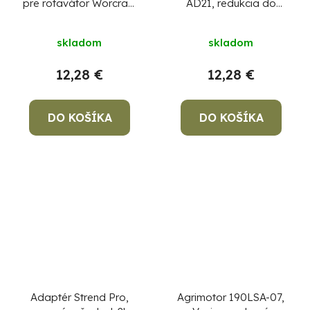
pre rotavátor Worcraft
AD21, redukcia do
WPLM112, ( uchyt
kladiva, z SDS-Max na
motyčky, pluhu ) diel 13
SDS+
skladom
skladom
12,28 €
12,28 €
DO KOŠÍKA
DO KOŠÍKA
Adaptér Strend Pro,
Agrimotor 190LSA-07,