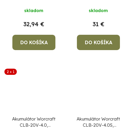
Priemerné
S20Li, rýchlonabíjanie
skladom
skladom
hodnotenie
produktu
32,94 €
31 €
je
4,3
DO KOŠÍKA
DO KOŠÍKA
z
5
hviezdičiek.
2 + 1
Akumulátor Worcraft
Akumulátor Worcraft
CLB-20V-4.0,
CLB-20V-4.0S,
ShareSYS, 4000 mAh,
ShareSYS, 4000 mAh,