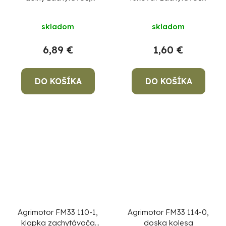
RAL9008
trávy, RAL9008
skladom
skladom
6,89 €
1,60 €
DO KOŠÍKA
DO KOŠÍKA
Agrimotor FM33 110-1,
Agrimotor FM33 114-0,
klapka zachytávača
doska kolesa