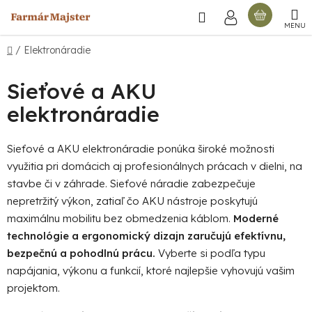
Prejsť
Hľadať
NÁKU
na
obsah
KOŠÍ
Domov
/
Elektronáradie
Sieťové a AKU
elektronáradie
Sieťové a AKU elektronáradie ponúka široké možnosti
využitia pri domácich aj profesionálnych prácach v dielni, na
stavbe či v záhrade. Sieťové náradie zabezpečuje
nepretržitý výkon, zatiaľ čo AKU nástroje poskytujú
maximálnu mobilitu bez obmedzenia káblom.
Moderné
technológie a ergonomický dizajn zaručujú efektívnu,
bezpečnú a pohodlnú prácu.
Vyberte si podľa typu
napájania, výkonu a funkcií, ktoré najlepšie vyhovujú vašim
projektom.