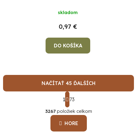
skladom
0,97 €
DO KOŠÍKA
NAČÍTAŤ 45 ĎALŠÍCH
S
1
t
73
O
r
á
3267
položiek celkom
v
n
l
k
HORE
á
o
d
v