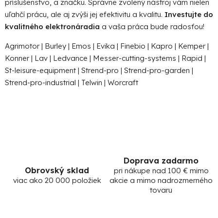
príslušenstvo, a značku. Správne zvolený nástroj vám nielen
uľahčí prácu, ale aj zvýši jej efektivitu a kvalitu.
Investujte do
kvalitného elektronáradia
a vaša práca bude radosťou!
Agrimotor
|
Burley
|
Emos
|
Evika
|
Finebio
|
Kapro
|
Kemper
|
Konner
|
Lav
|
Ledvance
|
Messer-cutting-systems
|
Rapid
|
St-leisure-equipment
|
Strend-pro
|
Strend-pro-garden
|
Strend-pro-industrial
|
Telwin
|
Worcraft
Doprava zadarmo
Obrovský sklad
pri nákupe nad 100 € mimo
viac ako 20 000 položiek
akcie a mimo nadrozmerného
tovaru