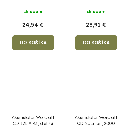
náhradný
NPT-TP701, 12V, 2000
mAh
skladom
skladom
24,54 €
28,91 €
DO KOŠÍKA
DO KOŠÍKA
Akumulátor Worcraft
Akumulátor Worcraft
CD-12LiA-43, diel 43
CD-20Li-ion, 2000