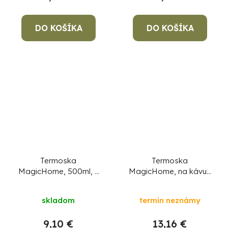
DO KOŠÍKA
DO KOŠÍKA
Termoska
Termoska
MagicHome, 500ml, s
MagicHome, na kávu/
dvojitou stenou, nerez
čaj, konferenčná,
nerez, 2000 ml
skladom
termín neznámy
9,10 €
13,16 €