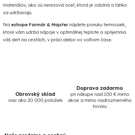
y
materiálov, ako sú nerezová oceľ, ktorá je odolná a ľahko
v
sa udržiavajú.
ý
p
Na
eshope Farmár & Majster
nájdete ponuku termosiek,
i
ktoré vám udržia nápoje v optimálnej teplote a spríjemnia
s
váš deň na cestách, v práci alebo vo voľnom čase.
u
Doprava zadarmo
Obrovský sklad
pri nákupe nad 100 € mimo
viac ako 20 000 položiek
akcie a mimo nadrozmerného
tovaru