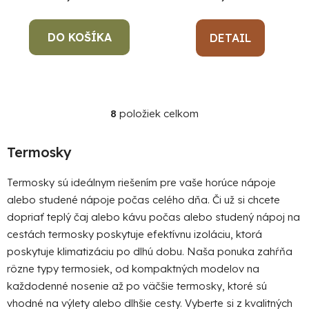
DO KOŠÍKA
DETAIL
8
položiek celkom
O
v
l
Termosky
á
d
Termosky sú ideálnym riešením pre vaše horúce nápoje
a
alebo studené nápoje počas celého dňa. Či už si chcete
c
dopriať teplý čaj alebo kávu počas alebo studený nápoj na
i
cestách termosky poskytuje efektívnu izoláciu, ktorá
e
poskytuje klimatizáciu po dlhú dobu. Naša ponuka zahŕňa
p
rôzne typy termosiek, od kompaktných modelov na
r
v
každodenné nosenie až po väčšie termosky, ktoré sú
k
vhodné na výlety alebo dlhšie cesty. Vyberte si z kvalitných