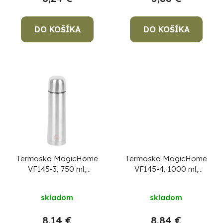
k
t
o
DO KOŠÍKA
DO KOŠÍKA
v
Po
po
91
99
(P
07
Termoska MagicHome
Termoska MagicHome
17
VF145-3, 750 ml,
VF145-4, 1000 ml,
plast/nerez
plast/nerez
skladom
skladom
8,14 €
8,84 €