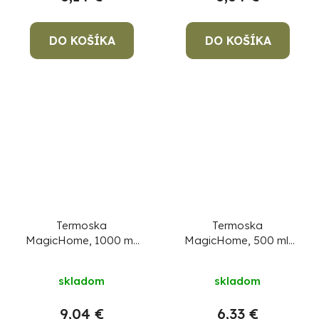
DO KOŠÍKA
DO KOŠÍKA
Termoska
Termoska
MagicHome, 1000 ml,
MagicHome, 500 ml,
plast/nerez, čierna
plast/nerez, čierna
skladom
skladom
9,04 €
6,33 €