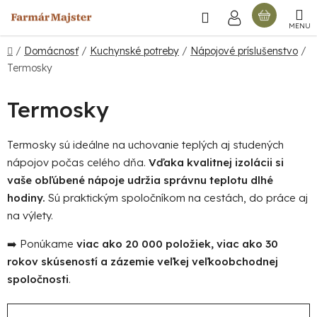
Prejsť
Hľadať
NÁKU
na
obsah
KOŠÍ
Domov
/
Domácnosť
/
Kuchynské potreby
/
Nápojové príslušenstvo
/
Termosky
Termosky
Termosky sú ideálne na uchovanie teplých aj studených
nápojov počas celého dňa.
Vďaka kvalitnej izolácii si
vaše obľúbené nápoje udržia správnu teplotu dlhé
hodiny.
Sú praktickým spoločníkom na cestách, do práce aj
na výlety.
➡️ Ponúkame
viac ako 20 000 položiek, viac ako 30
rokov skúseností a zázemie veľkej veľkoobchodnej
spoločnosti
.
R