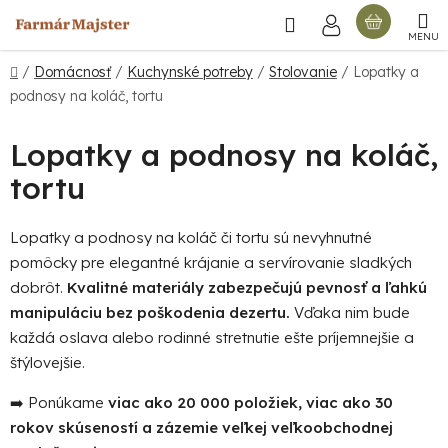
Prejsť
Hľadať
NÁKU
na
obsah
KOŠÍ
Domov
/
Domácnosť
/
Kuchynské potreby
/
Stolovanie
/
Lopatky a
podnosy na koláč, tortu
Lopatky a podnosy na koláč,
tortu
Lopatky a podnosy na koláč či tortu sú nevyhnutné
pomôcky pre elegantné krájanie a servírovanie sladkých
dobrôt.
Kvalitné materiály zabezpečujú pevnosť a ľahkú
manipuláciu bez poškodenia dezertu.
Vďaka nim bude
každá oslava alebo rodinné stretnutie ešte príjemnejšie a
štýlovejšie.
➡️ Ponúkame
viac ako 20 000 položiek, viac ako 30
rokov skúseností a zázemie veľkej veľkoobchodnej