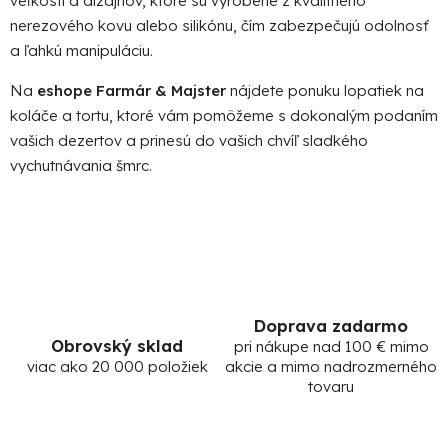
veľkostí a dizajnov, ktoré sú vyrobené z kvalitného
r
v
nerezového kovu alebo silikónu, čím zabezpečujú odolnosť
k
a ľahkú manipuláciu.
y
v
Na
eshope Farmár & Majster
nájdete ponuku lopatiek na
ý
koláče a tortu, ktoré vám pomôžeme s dokonalým podaním
p
vašich dezertov a prinesú do vašich chvíľ sladkého
i
vychutnávania šmrc.
s
u
Doprava zadarmo
Obrovský sklad
pri nákupe nad 100 € mimo
viac ako 20 000 položiek
akcie a mimo nadrozmerného
tovaru