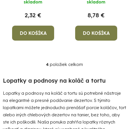
skladom
skladom
2,32 €
8,78 €
DO KOŠÍKA
DO KOŠÍKA
4
položiek celkom
O
v
l
Lopatky a podnosy na koláč a tortu
á
d
Lopatky a podnosy na koláč a tortu sú potrebné nástroje
a
na elegantné a presné podávanie dezertov. S týmito
c
lopatkami môžete jednoducho prenášať porcie koláčov, tort
i
alebo iných chlebových dezertov na tanier, bez toho, aby
e
ste ich poškodili. Naša ponuka zahŕňa lopatky rôznych
p