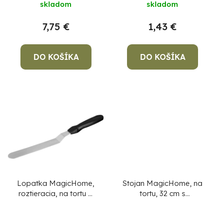
skladom
skladom
o
u
v
k
7,75 €
1,43 €
t
o
DO KOŠÍKA
DO KOŠÍKA
v
Po
po
91
99
(P
07
17
Lopatka MagicHome,
Stojan MagicHome, na
roztieracia, na tortu a
tortu, 32 cm s
zákusky, 20 cm, nerez
podávačom, 26,5 cm,
nerez