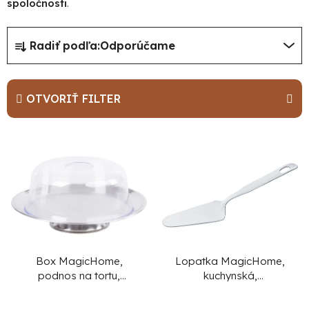
spoločnosti
.
R
Radiť podľa:
Odporúčame
a
d
e
OTVORIŤ FILTER
n
i
V
e
ý
p
p
r
i
o
s
d
p
u
r
Box MagicHome,
Lopatka MagicHome,
podnos na tortu,
kuchynská,
k
o
nerez, priehľadné
servírovacia, na tortu,
t
d
veko, 31 cm
nerez, 26 cm