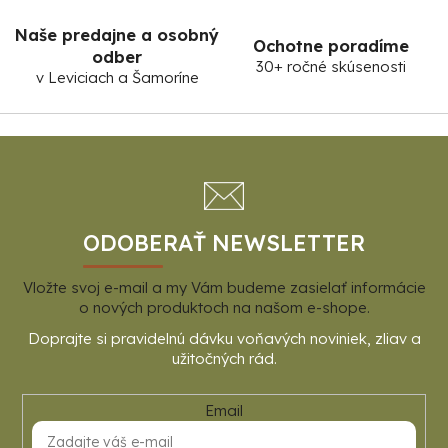
Naše predajne a osobný
Ochotne poradíme
odber
30+ ročné skúsenosti
v Leviciach a Šamoríne
Z
á
p
ä
t
ODOBERAŤ NEWSLETTER
i
Vložte svoj e-mail a my Vám budeme zasielať informácie
e
o nových produktoch na našom e-shope.
Email