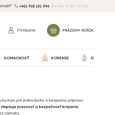
oradiť?
+421 918 101 996
(Po–Pia: 07:00 – 17:00)
Prihlásenie
PRÁZDNY KOŠÍK
NÁKUPNÝ
KOŠÍK
DOMÁCNOSŤ
KÚRENIE
DEKORÁCIE
 kuchyni pre jednoduchú a bezpečnú prípravu
 zlepšuje presnosť a bezpečnosť krájania.
bez námahy.