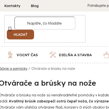
Potrebujete p
Kontakty
Blog
HĽADAŤ
VOĽNÝ ČAS
DIELŇA A STAVBA
áčinie a pomôcky
/
Otvárače a brúsky na nože
Otvárače a brúsky na nože
Otvárače a brúsky na nože sú nenahraditeľné pomôcky v každej
jedál.
Kvalitný brúsik zabezpečí ostrú čepeľ noža, čo výrazne
Otvárače vám uľahčia otváranie fliaš, konzerv či iných obalov 