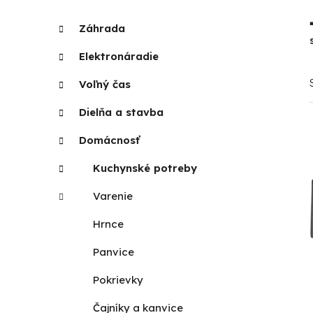
p
K
Preskočiť
Záhrada
a
kategórie
a
t
n
Elektronáradie
e
e
g
Voľný čas
l
ó
r
Dielňa a stavba
i
Domácnosť
e
Kuchynské potreby
Varenie
Hrnce
Panvice
Pokrievky
Čajníky a kanvice