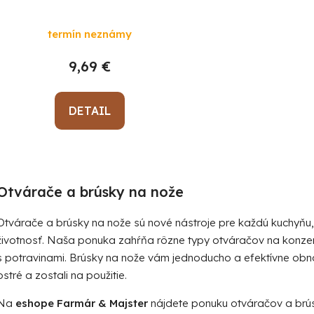
náhradný
termín neznámy
9,69 €
DETAIL
O
v
Otvárače a brúsky na nože
l
á
Otvárače a brúsky na nože sú nové nástroje pre každú kuchyňu, k
d
životnosť. Naša ponuka zahŕňa rôzne typy otváračov na konzerv
a
s potravinami. Brúsky na nože vám jednoducho a efektívne obno
c
i
ostré a zostali na použitie.
e
Na
eshope Farmár & Majster
nájdete ponuku otváračov a brú
p