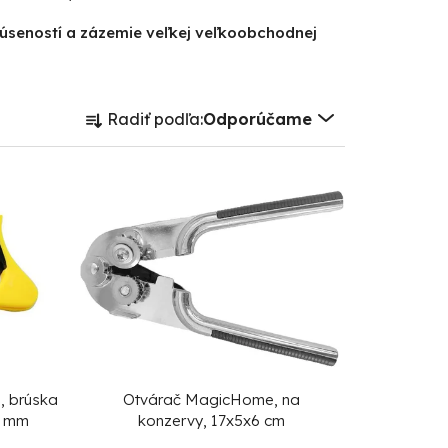
kúseností a zázemie veľkej veľkoobchodnej
R
Radiť podľa:
Odporúčame
a
d
e
n
i
e
p
r
o
d
1, brúska
Otvárač MagicHome, na
0 mm
konzervy, 17x5x6 cm
u