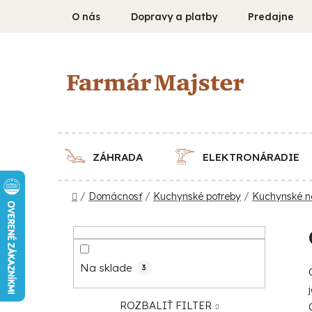
Prejsť
O nás
Dopravy a platby
Predajne
na
obsah
ZÁHRADA
ELEKTRONÁRADIE
Domov
/
Domácnosť
/
Kuchynské potreby
/
Kuchynské n
B
o
č
Na sklade
3
n
ý
ROZBALIŤ FILTER