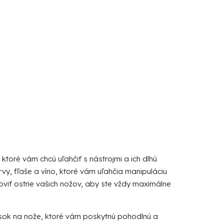
toré vám chcú uľahčiť s nástrojmi a ich dlhú
y, fľaše a víno, ktoré vám uľahčia manipuláciu
viť ostrie vašich nožov, aby ste vždy maximálne
sok na nože, ktoré vám poskytnú pohodlnú a