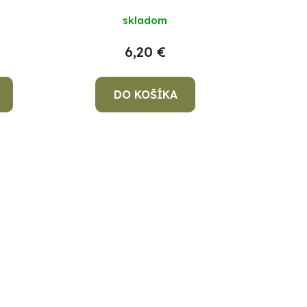
k
skladom
t
o
6,20 €
v
DO KOŠÍKA