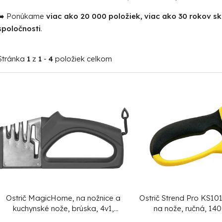
➡️ Ponúkame
viac ako 20 000 položiek, viac ako 30 rokov s
spoločnosti
.
Stránka
1
z
1
-
4
položiek celkom
V
ý
p
i
s
p
r
o
Ostrič MagicHome, na nožnice a
Ostrič Strend Pro KS10
d
kuchynské nože, brúska, 4v1,
na nože, ručná, 14
čierny