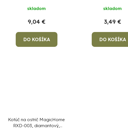
u
k
skladom
skladom
t
9,04 €
3,49 €
o
v
DO KOŠÍKA
DO KOŠÍKA
Kotúč na ostrič MagicHome
RXD-003, diamantový,