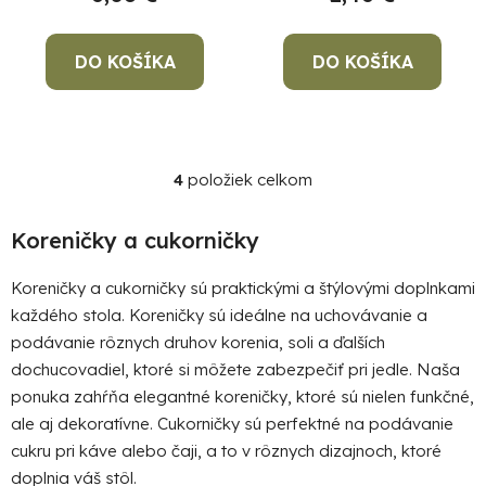
DO KOŠÍKA
DO KOŠÍKA
4
položiek celkom
O
v
l
Koreničky a cukorničky
á
d
Koreničky a cukorničky sú praktickými a štýlovými doplnkami
a
každého stola. Koreničky sú ideálne na uchovávanie a
c
podávanie rôznych druhov korenia, soli a ďalších
i
dochucovadiel, ktoré si môžete zabezpečiť pri jedle. Naša
e
ponuka zahŕňa elegantné koreničky, ktoré sú nielen funkčné,
p
ale aj dekoratívne. Cukorničky sú perfektné na podávanie
r
v
cukru pri káve alebo čaji, a to v rôznych dizajnoch, ktoré
k
doplnia váš stôl.