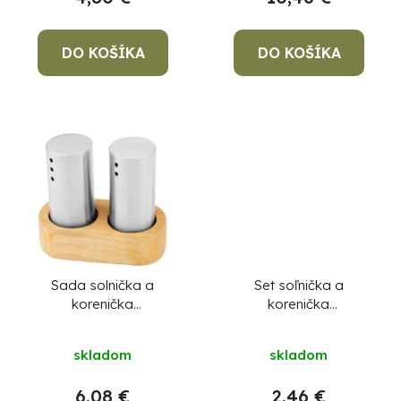
k
t
o
DO KOŠÍKA
DO KOŠÍKA
v
Po
po
91
99
(P
07
Sada solnička a
Set soľnička a
17
korenička
korenička
MagicHome, drevený
MagicHome, 5,5x9 cm,
stojan, nerez
nerez
skladom
skladom
6,08 €
2,46 €