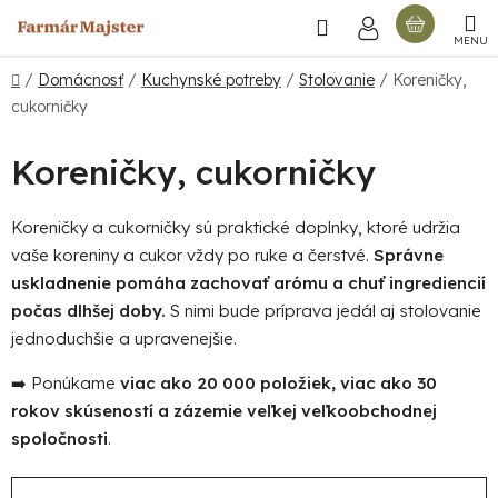
Prejsť
Hľadať
NÁKU
na
obsah
KOŠÍ
Domov
/
Domácnosť
/
Kuchynské potreby
/
Stolovanie
/
Koreničky,
cukorničky
Koreničky, cukorničky
Koreničky a cukorničky sú praktické doplnky, ktoré udržia
vaše koreniny a cukor vždy po ruke a čerstvé.
Správne
uskladnenie pomáha zachovať arómu a chuť ingrediencií
počas dlhšej doby.
S nimi bude príprava jedál aj stolovanie
jednoduchšie a upravenejšie.
➡️ Ponúkame
viac ako 20 000 položiek, viac ako 30
rokov skúseností a zázemie veľkej veľkoobchodnej
spoločnosti
.
R