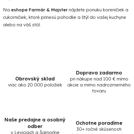
y
v
Na
eshope Farmár & Majster
nájdete ponuku koreničiek a
ý
cukorničiek, ktoré prinesú pohodlie a štýl do vašej kuchyne
p
alebo na váš stôl.
i
s
u
Doprava zadarmo
Obrovský sklad
pri nákupe nad 100 € mimo
viac ako 20 000 položiek
akcie a mimo nadrozmerného
tovaru
Naše predajne a osobný
Ochotne poradíme
odber
30+ ročné skúsenosti
v Leviciach a Šamoríne