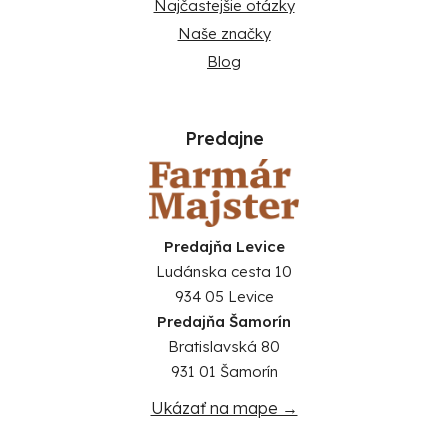
Najčastejšie otázky
Naše značky
Blog
Predajne
Predajňa Levice
Ludánska cesta 10
934 05 Levice
Predajňa Šamorín
Bratislavská 80
931 01 Šamorín
Ukázať na mape →