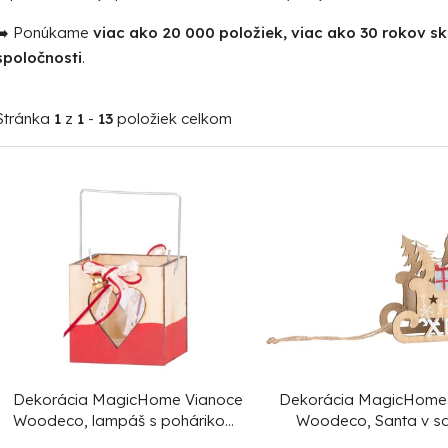
➡️ Ponúkame
viac ako 20 000 položiek, viac ako 30 rokov s
spoločnosti
.
Stránka
1
z
1
-
13
položiek celkom
V
ý
p
i
s
p
r
o
Dekorácia MagicHome Vianoce
Dekorácia MagicHome
d
Woodeco, lampáš s pohárikom,
Woodeco, Santa v sa
bal. 5 ks, 8x8 cm
19x15 cm