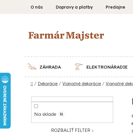
Prejsť
O nás
Dopravy a platby
Predajne
na
obsah
ZÁHRADA
ELEKTRONÁRADIE
Domov
/
Dekorácie
/
Vianočné dekorácie
/
Vianočné dek
B
o
č
Na sklade
11
n
ý
ROZBALIŤ FILTER