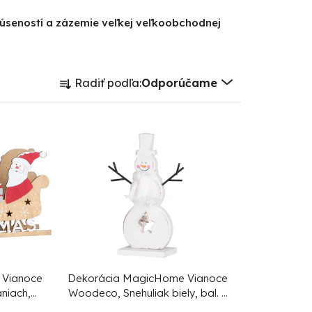
kúseností a zázemie veľkej veľkoobchodnej
R
Radiť podľa:
Odporúčame
a
d
e
n
i
e
p
r
o
d
 Vianoce
Dekorácia MagicHome Vianoce
niach,
Woodeco, Snehuliak biely, bal. 2
u
ks, 10x20 cm