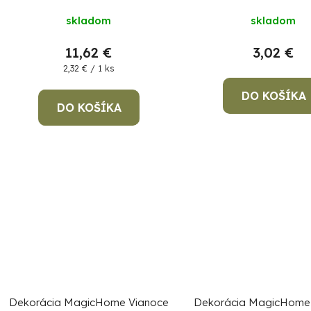
u
k
skladom
skladom
t
11,62 €
3,02 €
o
Jednotková
2,32 € / 1 ks
cena:
v
DO KOŠÍKA
DO KOŠÍKA
Dekorácia MagicHome Vianoce
Dekorácia MagicHome