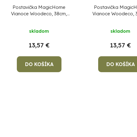
Postavička MagicHome
Postavička Magic
Vianoce Woodeco, 38cm,
Vianoce Woodeco, 
Luskáčik s baranicou, drevo
Luskáčik s čapicou,
skladom
skladom
13,57 €
13,57 €
DO KOŠÍKA
DO KOŠÍKA