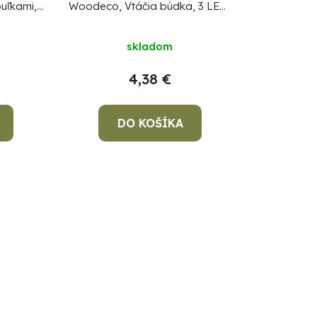
uľkami,
Woodeco, Vtáčia búdka, 3 LED,
cm
12x7x32 cm
skladom
4,38 €
DO KOŠÍKA