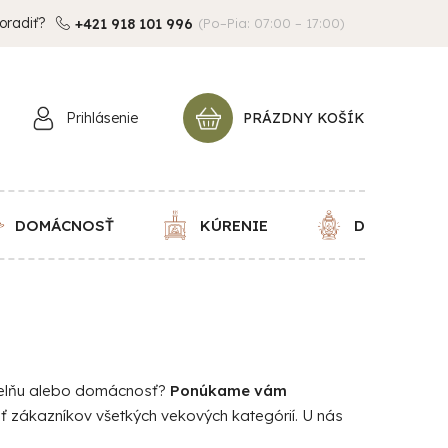
oradiť?
+421 918 101 996
(Po–Pia: 07:00 – 17:00)
Prihlásenie
PRÁZDNY KOŠÍK
NÁKUPNÝ
KOŠÍK
DOMÁCNOSŤ
KÚRENIE
DEKORÁCIE
dielňu alebo domácnosť?
Ponúkame vám
iť zákazníkov všetkých vekových kategórií. U nás