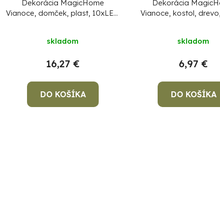
Dekorácia MagicHome
Dekorácia Magic
Vianoce, domček, plast, 10xLED
Vianoce, kostol, drev
teplá biela, 45x5.2x31 cm, 2xAA
teplá biela, 15x17x18
2xAAA
skladom
skladom
16,27 €
6,97 €
DO KOŠÍKA
DO KOŠÍKA