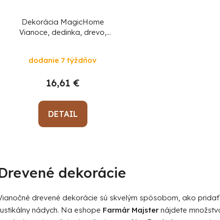
Dekorácia MagicHome
Vianoce, dedinka, drevo,
15xLED teplá biela, 45x10x22.7
cm, 2xAA
dodanie 7 týždňov
16,61 €
DETAIL
O
v
Drevené dekorácie
l
á
d
Vianočné drevené dekorácie sú skvelým spôsobom, ako pridať 
a
rustikálny nádych. Na eshope
Farmár Majster
nájdete množstvo
c