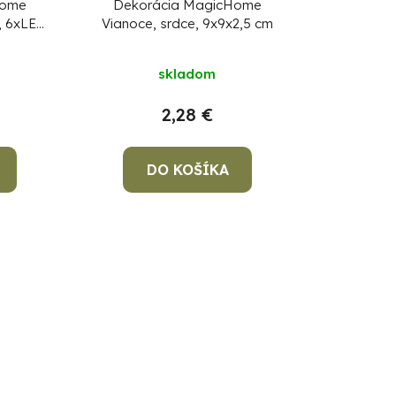
Home
Dekorácia MagicHome
o, 6xLED
Vianoce, srdce, 9x9x2,5 cm
.5 cm,
skladom
2,28 €
DO KOŠÍKA