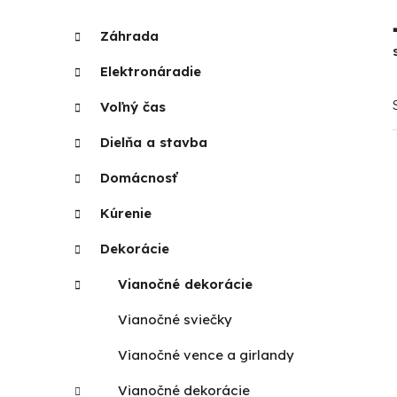
p
K
Preskočiť
Záhrada
a
kategórie
a
t
n
Elektronáradie
e
e
g
Voľný čas
l
ó
r
Dielňa a stavba
i
Domácnosť
e
Kúrenie
Dekorácie
Vianočné dekorácie
Vianočné sviečky
Vianočné vence a girlandy
Vianočné dekorácie