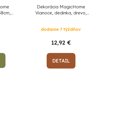
Home
Dekorácia MagicHome
38cm,
Vianoce, dedinka, drevo,
 drevo
12xLED teplá biela, 25x7.5x32
cm, 2xAA
dodanie 7 týždňov
12,92 €
DETAIL