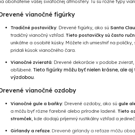
na obohatenie vašej sviatočnej atmosféry. Tu sú rôzne typy vian
i
e
Drevené vianočné figúrky
p
r
Tradičné postavičky
: Drevené figúrky, ako sú
Santa Claus
v
tradičný vianočný vzhľad.
Tieto postavičky sú často ru
k
unikátne a osobité kúsky. Môžete ich umiestniť na poličky
y
pridali kúsok vianočného čara.
v
ý
Vianočné zvieratá
: Drevené dekorácie v podobe zvierat
p
Tieto figúrky môžu byť nielen krásne, ale 
obľúbené.
i
výzdobou
.
s
u
Drevené vianočné ozdoby
Vianočné gule a baňky
: Drevené ozdoby, ako sú
gule a
a môžu byť rôzne farebné alebo prírodne ladené.
Tieto o
stromček
, kde dodajú príjemný rustikálny vzhľad a jedinečn
: Drevené girlandy a reťaze môžu obsa
Girlandy a reťaze