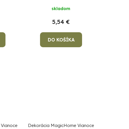
k
skladom
t
o
5,54 €
v
DO KOŠÍKA
 Vianoce
Dekorácia MagicHome Vianoce