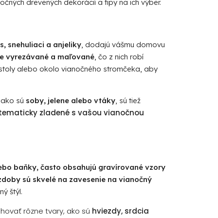
očných drevených dekorácií a tipy na ich výber.
, snehuliaci a anjeliky
, dodajú vášmu domovu
čne vyrezávané a maľované
, čo z nich robí
, stoly alebo okolo vianočného stromčeka, aby
, ako sú
soby, jelene alebo vtáky
, sú tiež
aj tematicky zladené s vašou vianočnou
lebo baňky, často obsahujú gravírované vzory
zdoby sú skvelé na zavesenie na vianočný
ý štýl.
hovať rôzne tvary, ako sú
hviezdy, srdcia