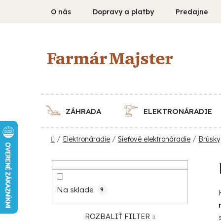
Prejsť
O nás
Dopravy a platby
Predajne
na
obsah
ZÁHRADA
ELEKTRONÁRADIE
Domov
/
Elektronáradie
/
Sieťové elektronáradie
/
Brúsky,
B
o
č
Na sklade
9
n
ý
ROZBALIŤ FILTER