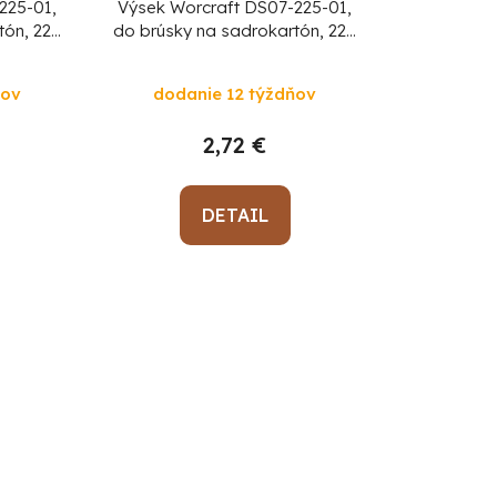
225-01,
Výsek Worcraft DS07-225-01,
tón, 225
do brúsky na sadrokartón, 225
krúhly,
mm, 6 dier, brúsny, okrúhly, P80,
bal. 5 ks
ňov
dodanie 12 týždňov
2,72 €
DETAIL