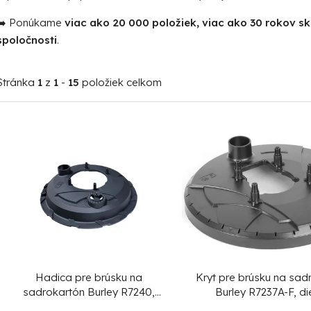
➡️ Ponúkame
viac ako 20 000 položiek, viac ako 30 rokov s
spoločnosti
.
Stránka
1
z
1
-
15
položiek celkom
V
ý
p
i
s
p
r
o
Hadica pre brúsku na
Kryt pre brúsku na sad
d
sadrokartón Burley R7240,
Burley R7237A-F, di
náhradná, diel 52