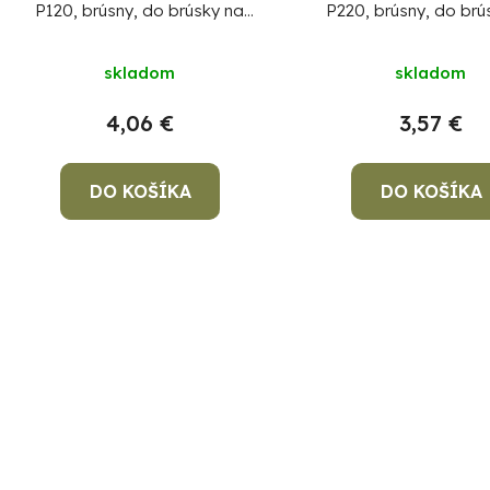
P120, brúsny, do brúsky na
P220, brúsny, do brú
sadrokartón, bal. 5 ks
sadrokartón, bal. 
skladom
skladom
4,06 €
3,57 €
DO KOŠÍKA
DO KOŠÍKA