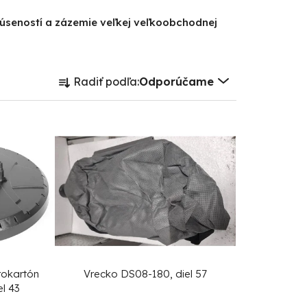
kúseností a zázemie veľkej veľkoobchodnej
R
Radiť podľa:
Odporúčame
a
d
e
n
i
e
p
r
o
d
rokartón
Vrecko DS08-180, diel 57
el 43
u