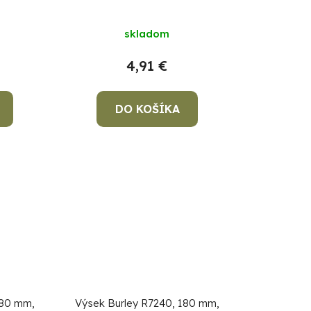
5 ks
sadrokartón, bal. 5 ks
skladom
4,91 €
DO KOŠÍKA
180 mm,
Výsek Burley R7240, 180 mm,