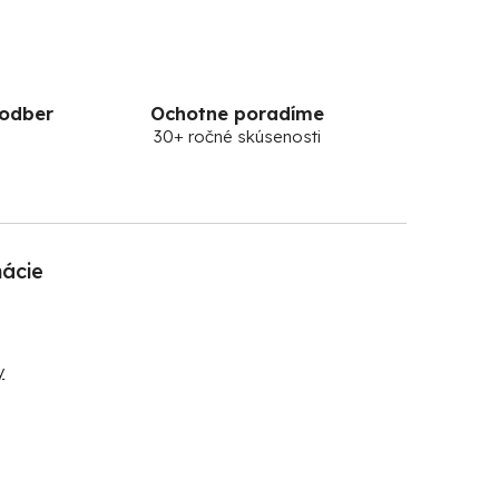
 odber
Ochotne poradíme
30+ ročné skúsenosti
mácie
y