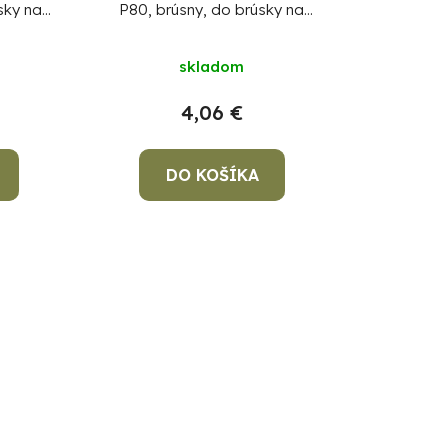
sky na
P80, brúsny, do brúsky na
5 ks
sadrokartón, bal. 5 ks
skladom
4,06 €
DO KOŠÍKA