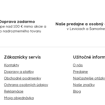
i
e
p
r
v
Doprava zadarmo
Naše predajne a osobný
k
upe nad 100 € mimo akcie a
v Leviciach a Šamoríne
y
o nadrozmerného tovaru
v
ý
p
i
s
Zákaznícky servis
Užitočné infor
u
Kontakty
O nás
Dopravy a platby
Predajne
Obchodné podmienky
Najčastejšie otázk
Ochrana osobných údajov
Naše značky
Reklamácie
Blog
Moja objednávka