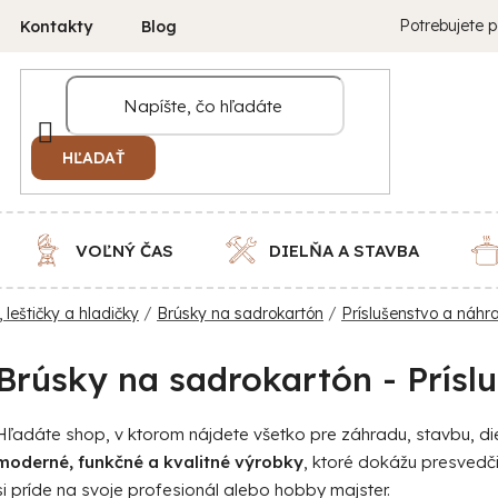
Potrebujete p
Kontakty
Blog
HĽADAŤ
VOĽNÝ ČAS
DIELŇA A STAVBA
 leštičky a hladičky
/
Brúsky na sadrokartón
/
Príslušenstvo a náhr
Brúsky na sadrokartón - Prísl
Hľadáte shop, v ktorom nájdete všetko pre záhradu, stavbu, 
moderné, funkčné a kvalitné výrobky
, ktoré dokážu presvedč
si príde na svoje profesionál alebo hobby majster.