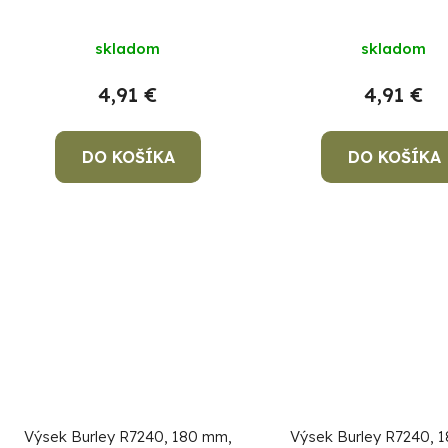
sadrokartón, bal. 5 ks
sadrokartón, bal. 
skladom
skladom
4,91 €
4,91 €
DO KOŠÍKA
DO KOŠÍKA
Výsek Burley R7240, 180 mm,
Výsek Burley R7240, 