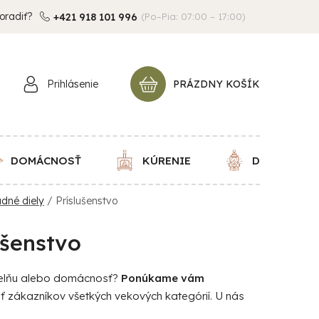
oradiť?
+421 918 101 996
(Po–Pia: 07:00 – 17:00)
Prihlásenie
PRÁZDNY KOŠÍK
NÁKUPNÝ
KOŠÍK
DOMÁCNOSŤ
KÚRENIE
DEKORÁCIE
adné diely
/
Príslušenstvo
ušenstvo
dielňu alebo domácnosť?
Ponúkame vám
iť zákazníkov všetkých vekových kategórií. U nás