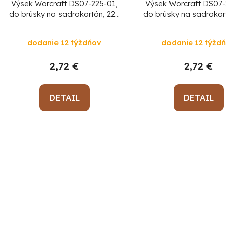
Výsek Worcraft DS07-225-01,
Výsek Worcraft DS07-
do brúsky na sadrokartón, 225
do brúsky na sadrokar
mm, 6 dier, brúsny, okrúhly, 5 ks,
mm, 6 dier, brúsny, o
P120
P220, bal. 5 ks
dodanie 12 týždňov
dodanie 12 týžd
2,72 €
2,72 €
DETAIL
DETAIL