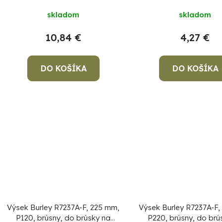
u
k
skladom
skladom
t
10,84 €
4,27 €
o
v
DO KOŠÍKA
DO KOŠÍKA
Výsek Burley R7237A-F, 225 mm,
Výsek Burley R7237A-F,
P120, brúsny, do brúsky na
P220, brúsny, do brú