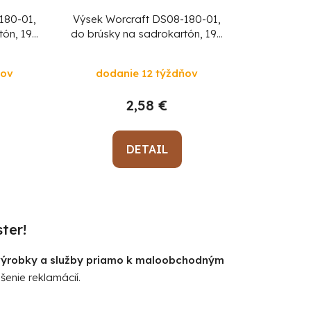
180-01,
Výsek Worcraft DS08-180-01,
tón, 190
do brúsky na sadrokartón, 190
krúhly,
mm, 8 dier, brúsny, okrúhly, P80,
bal. 5 ks
ňov
dodanie 12 týždňov
2,58 €
DETAIL
ter!
 výrobky a služby priamo k maloobchodným
šenie reklamácií.