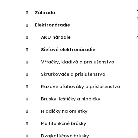
p
K
Preskočiť
Záhrada
a
kategórie
a
t
n
Elektronáradie
e
e
g
AKU náradie
l
ó
r
Sieťové elektronáradie
i
Vŕtačky, kladivá a príslušenstvo
e
Skrutkovače a príslušenstvo
Rázové uťahováky a príslušenstvo
Brúsky, leštičky a hladičky
Hladičky na omietky
Multifunkčné brúsky
Dvojkotúčové brúsky