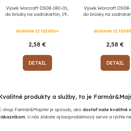
Výsek Worcraft DS08-180-01,
Výsek Worcraft DS08-
do brúsky na sadrokartón, 190
do brúsky na sadrokar
mm, 8 dier, brúsny, okrúhly,
mm, 8 dier, brúsny, o
P120, bal. 5 ks
P220, bal. 5 ks
dodanie 12 týždňov
dodanie 12 týžd
2,58 €
2,58 €
DETAIL
DETAIL
O
v
Kvalitné produkty a služby, to je Farmár&Majs
l
á
E-shop Farmár&Majster je spôsob, ako
dostať naše kvalitné
d
zákazníkom
. U nás získate aj bezproblémový servis a rýchle rie
a
c