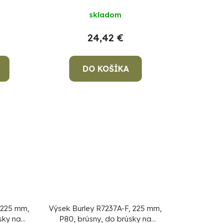
k
skladom
t
o
24,42 €
v
DO KOŠÍKA
 225 mm,
Výsek Burley R7237A-F, 225 mm,
sky na
P80, brúsny, do brúsky na