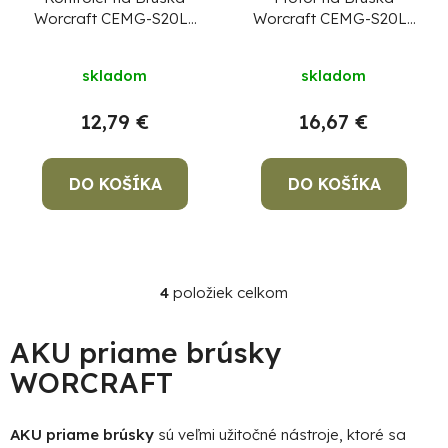
Worcraft CEMG-S20Li,
Worcraft CEMG-S20Li,
part 14
part 4
skladom
skladom
12,79 €
16,67 €
DO KOŠÍKA
DO KOŠÍKA
4
položiek celkom
O
v
l
AKU priame brúsky
á
WORCRAFT
d
a
c
AKU priame brúsky
sú veľmi užitočné nástroje, ktoré sa