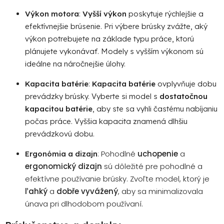
Výkon motora
:
Vyšší výkon
poskytuje rýchlejšie a
efektívnejšie brúsenie. Pri výbere brúsky zvážte, aký
výkon potrebujete na základe typu práce, ktorú
plánujete vykonávať. Modely s vyšším výkonom sú
ideálne na náročnejšie úlohy.
Kapacita batérie
:
Kapacita batérie
ovplyvňuje dobu
prevádzky brúsky. Vyberte si model s
dostatočnou
kapacitou batérie
, aby ste sa vyhli častému nabíjaniu
počas práce. Vyššia kapacita znamená dlhšiu
prevádzkovú dobu.
: Pohodlné
uchopenie
a
Ergonómia a dizajn
ergonomický dizajn
sú dôležité pre pohodlné a
efektívne používanie brúsky. Zvoľte model, ktorý je
ľahký
a
dobře vyvážený
, aby sa minimalizovala
únava pri dlhodobom používaní.