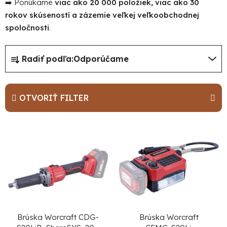
➡️ Ponúkame
viac ako 20 000 položiek, viac ako 30
rokov skúseností a zázemie veľkej veľkoobchodnej
spoločnosti
.
R
Radiť podľa:
Odporúčame
a
d
e
OTVORIŤ FILTER
n
i
V
e
ý
p
p
r
i
o
s
d
p
u
r
Brúska Worcraft CDG-
Brúska Worcraft