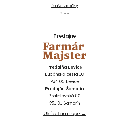
Naše značky
Blog
Predajne
Predajňa Levice
Ludánska cesta 10
934 05 Levice
Predajňa Šamorín
Bratislavská 80
931 01 Šamorín
Ukázať na mape →