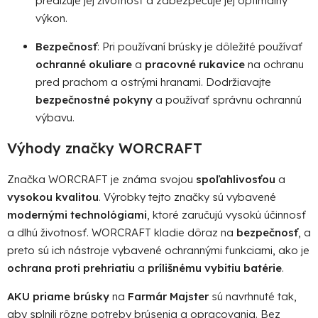
predlžuje jej životnosť a zabezpečuje jej optimálny
výkon.
Bezpečnosť
: Pri používaní brúsky je dôležité používať
ochranné okuliare
a
pracovné rukavice
na ochranu
pred prachom a ostrými hranami. Dodržiavajte
bezpečnostné pokyny
a používať správnu ochrannú
výbavu.
Výhody značky WORCRAFT
Značka WORCRAFT je známa svojou
spoľahlivosťou
a
vysokou kvalitou
. Výrobky tejto značky sú vybavené
modernými technológiami
, ktoré zaručujú vysokú účinnosť
a dlhú životnosť. WORCRAFT kladie dôraz na
bezpečnosť
, a
preto sú ich nástroje vybavené ochrannými funkciami, ako je
ochrana proti prehriatiu
a
prílišnému vybitiu batérie
.
AKU priame brúsky
na
Farmár Majster
sú navrhnuté tak,
aby splnili rôzne potreby brúsenia a opracovania. Bez