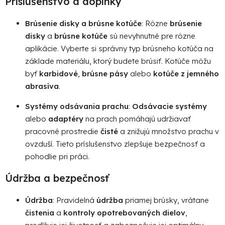
Príslušenstvo a doplnky
Brúsenie disky a brúsne kotúče
: Rôzne
brúsenie
disky
a
brúsne kotúče
sú nevyhnutné pre rôzne
aplikácie. Vyberte si správny typ brúsneho kotúča na
základe materiálu, ktorý budete brúsiť. Kotúče môžu
byť
karbidové
,
brúsne pásy
alebo
kotúče z jemného
abrasíva
.
Systémy odsávania prachu
:
Odsávacie systémy
alebo
adaptéry
na prach pomáhajú udržiavať
pracovné prostredie
čisté
a znižujú množstvo prachu v
ovzduší. Tieto príslušenstvo zlepšuje bezpečnosť a
pohodlie pri práci.
Údržba a bezpečnosť
Údržba
: Pravidelná
údržba
priamej brúsky, vrátane
čistenia
a
kontroly opotrebovaných dielov
,