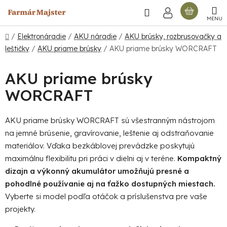
Prejsť
Hľadať
NÁKU
na
obsah
KOŠÍ
Domov
/
Elektronáradie
/
AKU náradie
/
AKU brúsky, rozbrusovačky a
leštičky
/
AKU priame brúsky
/
AKU priame brúsky WORCRAFT
AKU priame brúsky
WORCRAFT
AKU priame brúsky WORCRAFT sú všestranným nástrojom
na jemné brúsenie, gravírovanie, leštenie aj odstraňovanie
materiálov. Vďaka bezkáblovej prevádzke poskytujú
maximálnu flexibilitu pri práci v dielni aj v teréne.
Kompaktný
dizajn a výkonný akumulátor umožňujú presné a
pohodlné používanie aj na ťažko dostupných miestach.
Vyberte si model podľa otáčok a príslušenstva pre vaše
projekty.