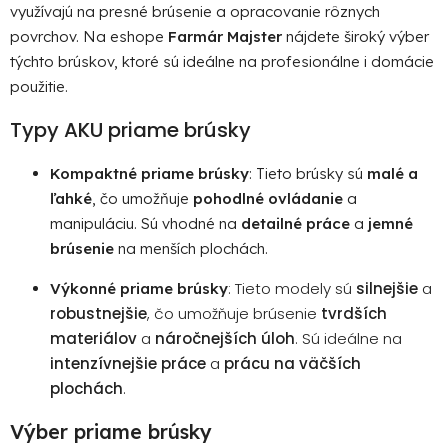
i
využívajú na presné brúsenie a opracovanie rôznych
e
povrchov. Na eshope
Farmár Majster
nájdete široký výber
p
týchto brúskov, ktoré sú ideálne na profesionálne i domácie
r
použitie.
v
k
Typy AKU priame brúsky
y
v
Kompaktné priame brúsky
: Tieto brúsky sú
malé a
ý
ľahké
, čo umožňuje
pohodlné ovládanie
a
p
manipuláciu. Sú vhodné na
detailné práce
a
jemné
i
s
brúsenie
na menších plochách.
u
: Tieto modely sú
silnejšie
a
Výkonné priame brúsky
robustnejšie
, čo umožňuje brúsenie
tvrdších
materiálov
a
náročnejších úloh
. Sú ideálne na
intenzívnejšie práce
a
prácu na väčších
plochách
.
Výber priame brúsky