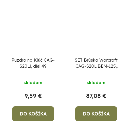
Puzdro na Kľúč CAG-
SET Brúska Worcraft
S20Li, diel 49
CAG-S20LiBEN-125,
125 mm, uhlová, s
reguláciou otáčok, 20
skladom
skladom
V Li-ion, bezuhlíková,
1x 4,0 Ah akumulátor,
9,59 €
87,08 €
1x 2,0 A nabíjačka
DO KOŠÍKA
DO KOŠÍKA