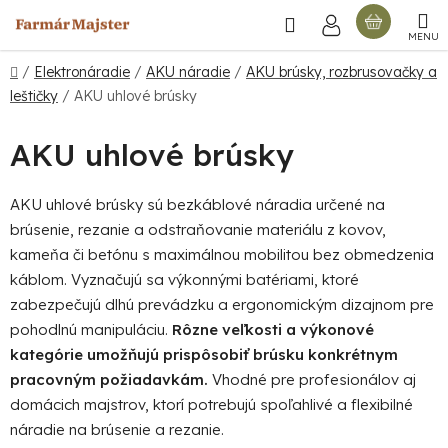
Prejsť
Hľadať
NÁKU
na
obsah
KOŠÍ
Domov
/
Elektronáradie
/
AKU náradie
/
AKU brúsky, rozbrusovačky a
leštičky
/
AKU uhlové brúsky
AKU uhlové brúsky
AKU uhlové brúsky sú bezkáblové náradia určené na
brúsenie, rezanie a odstraňovanie materiálu z kovov,
kameňa či betónu s maximálnou mobilitou bez obmedzenia
káblom. Vyznačujú sa výkonnými batériami, ktoré
zabezpečujú dlhú prevádzku a ergonomickým dizajnom pre
pohodlnú manipuláciu.
Rôzne veľkosti a výkonové
kategórie umožňujú prispôsobiť brúsku konkrétnym
pracovným požiadavkám.
Vhodné pre profesionálov aj
domácich majstrov, ktorí potrebujú spoľahlivé a flexibilné
náradie na brúsenie a rezanie.