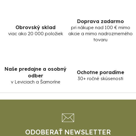
Doprava zadarmo
Obrovský sklad
pri nákupe nad 100 € mimo
viac ako 20 000 položiek
akcie a mimo nadrozmerného
tovaru
Naše predajne a osobný
Ochotne poradíme
odber
30+ ročné skúsenosti
v Leviciach a Šamoríne
Z
á
p
ä
t
ODOBERAŤ NEWSLETTER