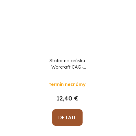
Stator na brúsku
Worcraft CAG-
S20LiBM 125 mm, diel
39
termín neznámy
12,40 €
DETAIL