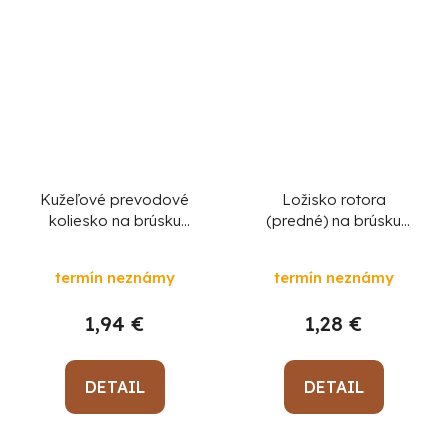
Kužeľové prevodové
Ložisko rotora
koliesko na brúsku
(predné) na brúsku
Worcraft CAG-
Worcraft CAG-
S20LiBM 125 mm, diel
S20LiBM 125 mm, diel
termín neznámy
termín neznámy
24
26
1,94 €
1,28 €
DETAIL
DETAIL