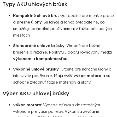
Typy AKU uhlových brúsk
ý
p
Kompaktné uhlové brúsky
: Ideálne pre menšie práce
i
s
a
presné úlohy
. Sú ľahké a ľahko ovládateľné, čo
u
umožňuje pohodlné používanie aj v ťažko prístupných
miestach.
Štandardné uhlové brúsky
: Vhodné pre bežné
brúsenie a rezanie. Poskytujú dobrú rovnováhu medzi
výkonom
a
kompaktnosťou
.
Výkonné uhlové brúsky
: Určené pre náročné úlohy a
intenzívne používanie. Majú vyšší
výkon motora
a sú
schopné zvládnuť ťažšie materiály a úlohy.
Výber AKU uhlovej brúsky
Výkon motora
: Vyberte brúsku s dostatočným
výkonom pre vaše potreby. Výkon sa zvyčajne