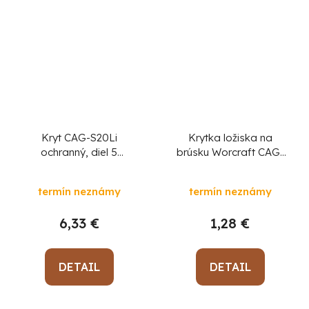
Kryt CAG-S20Li
Krytka ložiska na
ochranný, diel 5
brúsku Worcraft CAG-
PRIEMER 125
S20LiBM 125 mm, diel
27
termín neznámy
termín neznámy
6,33 €
1,28 €
DETAIL
DETAIL