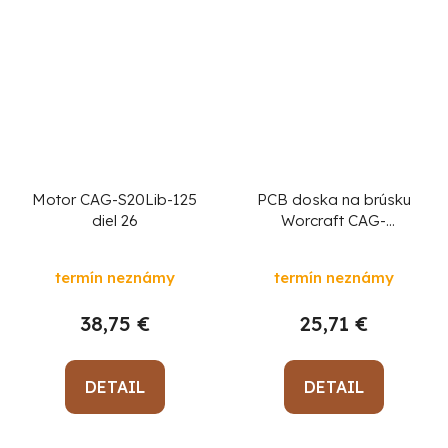
Motor CAG-S20Lib-125
PCB doska na brúsku
diel 26
Worcraft CAG-
S20LiBM 125 mm, diel
47
termín neznámy
termín neznámy
38,75 €
25,71 €
DETAIL
DETAIL