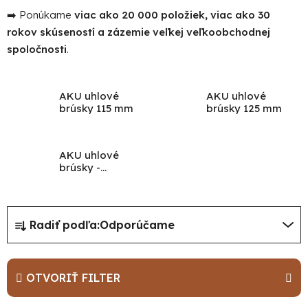
➡️ Ponúkame
viac ako 20 000 položiek, viac ako 30
rokov skúseností a zázemie veľkej veľkoobchodnej
spoločnosti
.
AKU uhlové
AKU uhlové
brúsky 115 mm
brúsky 125 mm
AKU uhlové
brúsky -
príslušenstvo
R
Radiť podľa:
Odporúčame
a
d
e
OTVORIŤ FILTER
n