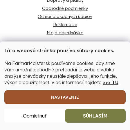
Dopravy a platby
Obchodné podmienky
Ochrana osobných údajov
Reklamácie
Moja objednávka
Táto webová stránka používa súbory cookies.
Užitočné informácie
Na FarmarMajster.sk používame cookies, aby sme
O nás
vám umožnili pohodlné prehliadanie webu a vďaka
Predajne
analýze prevádzky neustále zlepšovali jeho funkcie,
Najčastejšie otázky
výkon a použiteľnosť. Viac informácií nájdete
>>> TU
.
Naše značky
NASTAVENIE
Blog
Odmietnuť
SÚHLASÍM
Predajne