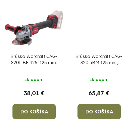
Brúska Worcraft CAG-
Brúska Worcraft CAG-
S20LiBE-125, 125 mm,
S20LiBM 125 mm,
uhlová, s reguláciou
uhlová, ShareSYS , 20V
otáčok, 20V Li-ion,
Li-ion, bezuhlíková, 6
skladom
skladom
bezuhlíková
rýchlostná
38,01 €
65,87 €
DO KOŠÍKA
DO KOŠÍKA