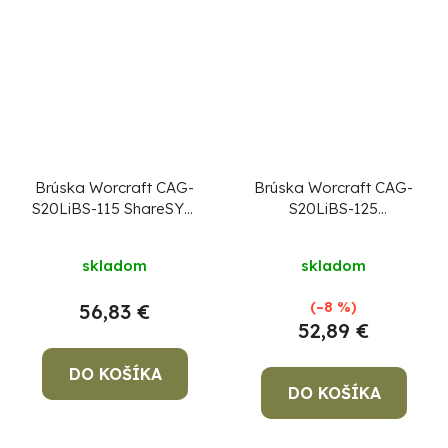
Brúska Worcraft CAG-
Brúska Worcraft CAG-
S20LiBS-115 ShareSYS,
S20LiBS-125
115 mm, uhlová, s
ShareSYS, 125 mm,
reguláciou otáčok, 20
uhlová, s reguláciou
skladom
skladom
V Li-ion, bezuhlíková
otáčok, 20V Li-ion,
bezuhlíková
(–8 %)
56,83 €
52,89 €
DO KOŠÍKA
DO KOŠÍKA