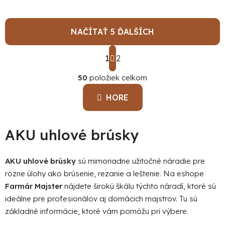
NAČÍTAŤ 5 ĎALŠÍCH
S
1
t
2
O
r
á
50
položiek celkom
v
n
l
k
HORE
á
o
d
v
a
a
AKU uhlové brúsky
c
n
i
i
e
e
AKU uhlové brúsky
sú mimoriadne užitočné náradie pre
p
rôzne úlohy ako brúsenie, rezanie a leštenie. Na eshope
r
Farmár Majster
nájdete širokú škálu týchto náradí, ktoré sú
v
ideálne pre profesionálov aj domácich majstrov. Tu sú
k
základné informácie, ktoré vám pomôžu pri výbere.
y
v