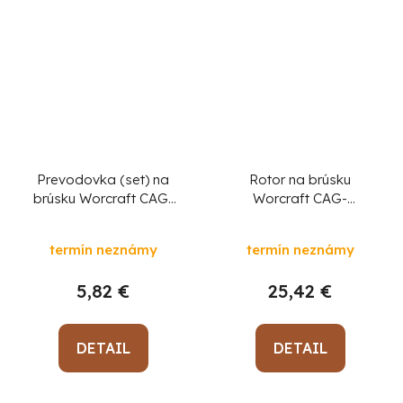
Prevodovka (set) na
Rotor na brúsku
brúsku Worcraft CAG-
Worcraft CAG-
S20LiBM 125 mm, diel
S20LiBM 125 mm, diel
101
29
termín neznámy
termín neznámy
5,82 €
25,42 €
DETAIL
DETAIL