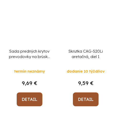
Sada predných krytov
Skrutka CAG-S20Li
prevodovky na brúsku
aretačná, diel 1
Worcraft CAG-
S20LiBM 125 mm, diel
termín neznámy
dodanie 10 týždňov
102
9,69 €
9,59 €
DETAIL
DETAIL