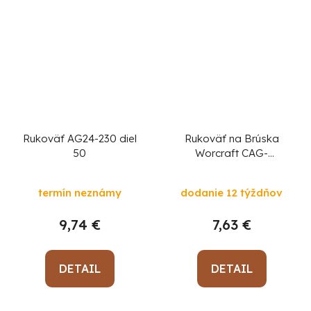
Rukoväť AG24-230 diel
Rukoväť na Brúska
50
Worcraft CAG-
S20LiBH, diel 37
termín neznámy
dodanie 12 týždňov
9,74 €
7,63 €
DETAIL
DETAIL