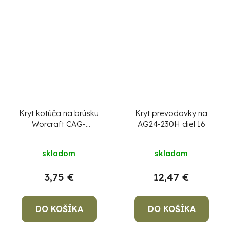
Kryt kotúča na brúsku
Kryt prevodovky na
Worcraft CAG-
AG24-230H diel 16
S20LiBM 125 mm, diel
201
skladom
skladom
3,75 €
12,47 €
DO KOŠÍKA
DO KOŠÍKA