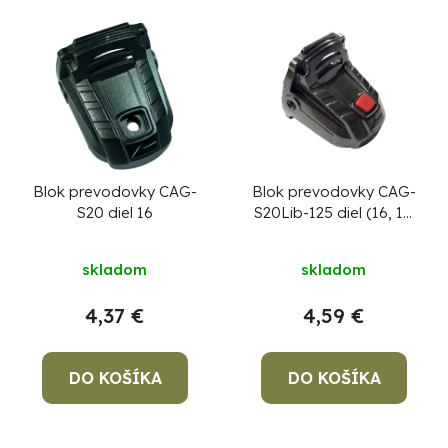
i
V
e
ý
p
p
r
i
o
s
d
p
u
r
Blok prevodovky CAG-
Blok prevodovky CAG-
Po
S20 diel 16
S20Lib-125 diel (16, 17,
k
po
o
18)
t
d
91
skladom
skladom
o
99
u
(P
v
k
4,37 €
4,59 €
07
17
t
o
DO KOŠÍKA
DO KOŠÍKA
v