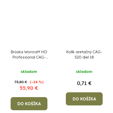
Brúska Worcraft HD
Kolík aretačný CAG-
Professional CAG-
S20 diel 18
S20LiBF-125, 125 mm,
uhlová, bezuhlíková, s
skladom
skladom
reguláciou otáčok
73,80 €
(–24 %)
0,71 €
55,90 €
DO KOŠÍKA
DO KOŠÍKA