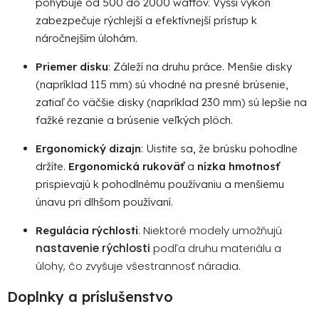
pohybuje od 500 do 2000 wattov. Vyšší výkon
zabezpečuje rýchlejší a efektívnejší prístup k
náročnejším úlohám.
Priemer disku
: Záleží na druhu práce. Menšie disky
(napríklad 115 mm) sú vhodné na presné brúsenie,
zatiaľ čo väčšie disky (napríklad 230 mm) sú lepšie na
ťažké rezanie a brúsenie veľkých plôch.
Ergonomický dizajn
: Uistite sa, že brúsku pohodlne
držíte.
Ergonomická rukoväť
a
nízka hmotnosť
prispievajú k pohodlnému používaniu a menšiemu
únavu pri dlhšom používaní.
: Niektoré modely umožňujú
Regulácia rýchlosti
nastavenie rýchlosti
podľa druhu materiálu a
úlohy, čo zvyšuje všestrannosť náradia.
Doplnky a príslušenstvo