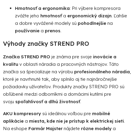
Hmotnosť a ergonomika
: Pri výbere kompresora
zvážte jeho
hmotnosť
a
ergonomický dizajn
. Ľahšie
a dobre vyvážené modely sú
pohodlnejšie
na
používanie
a
prenos
.
Výhody značky STREND PRO
Značka STREND PRO
je známa pre svoje
inovácie a
kvalitu
v oblasti náradia a pracovných nástrojov. Táto
značka sa špecializuje na výrobu
profesionálneho náradia
,
ktoré je navrhnuté tak, aby splnilo aj tie najnáročnejšie
požiadavky užívateľov. Produkty značky STREND PRO sú
obľúbené medzi odborníkmi a domácimi kutilmi pre
svoju
spoľahlivosť a dlhú životnosť
.
AKU kompresory
sú ideálnou voľbou pre
mobilné
aplikácie
a
miesta, kde nie je prístup k elektrickej sieti
.
Na eshope
Farmár Majster
nájdete
rôzne modely
a