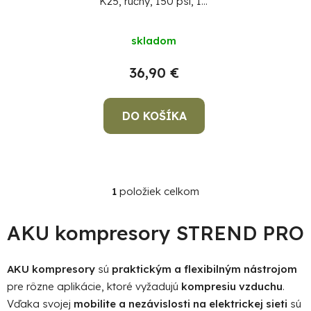
K25, ručný, 150 psi, 10
k
o
bar, LED svetlo,
t
d
akumulátorová
skladom
pumpička
o
u
v
k
36,90 €
t
o
DO KOŠÍKA
v
Po
po
91
1
položiek celkom
99
O
(P
v
07
l
AKU kompresory STREND PRO
17
á
d
AKU kompresory
sú
praktickým a flexibilným nástrojom
a
pre rôzne aplikácie, ktoré vyžadujú
kompresiu vzduchu
.
c
i
Vďaka svojej
mobilite a nezávislosti na elektrickej sieti
sú