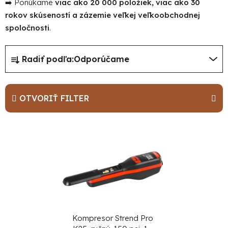
➡️ Ponúkame
viac ako 20 000 položiek, viac ako 30
rokov skúseností a zázemie veľkej veľkoobchodnej
spoločnosti
.
R
Radiť podľa:
Odporúčame
a
d
e
OTVORIŤ FILTER
n
i
V
e
ý
p
p
r
i
o
s
d
p
u
r
Kompresor Strend Pro