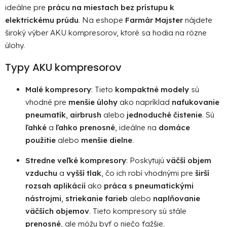
e
ideálne pre
prácu na miestach bez prístupu k
p
elektrickému prúdu
. Na eshope
Farmár Majster
nájdete
r
široký výber AKU kompresorov, ktoré sa hodia na rôzne
v
úlohy.
k
y
Typy AKU kompresorov
v
ý
Malé kompresory
: Tieto
kompaktné modely
sú
p
vhodné pre
menšie úlohy
ako napríklad
nafukovanie
i
pneumatík
,
airbrush
alebo
jednoduché čistenie
. Sú
s
ľahké
a
ľahko prenosné
, ideálne na
domáce
u
použitie
alebo
menšie dielne
.
Stredne veľké kompresory
: Poskytujú
väčší objem
vzduchu
a
vyšší tlak
, čo ich robí vhodnými pre
širší
rozsah aplikácií
ako
práca s pneumatickými
nástrojmi
,
striekanie farieb
alebo
naplňovanie
väčších objemov
. Tieto kompresory sú stále
prenosné
, ale môžu byť o niečo ťažšie.