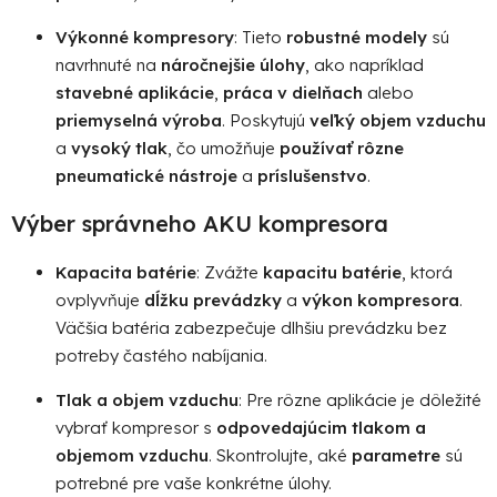
Výkonné kompresory
: Tieto
robustné modely
sú
navrhnuté na
náročnejšie úlohy
, ako napríklad
stavebné aplikácie
,
práca v dielňach
alebo
priemyselná výroba
. Poskytujú
veľký objem vzduchu
a
vysoký tlak
, čo umožňuje
používať rôzne
pneumatické nástroje
a
príslušenstvo
.
Výber správneho AKU kompresora
Kapacita batérie
: Zvážte
kapacitu batérie
, ktorá
ovplyvňuje
dĺžku prevádzky
a
výkon kompresora
.
Väčšia batéria zabezpečuje dlhšiu prevádzku bez
potreby častého nabíjania.
Tlak a objem vzduchu
: Pre rôzne aplikácie je dôležité
vybrať kompresor s
odpovedajúcim tlakom a
objemom vzduchu
. Skontrolujte, aké
parametre
sú
potrebné pre vaše konkrétne úlohy.