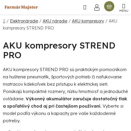
Prejsť
Hľadať
NÁKU
na
obsah
KOŠÍ
Domov
/
Elektronáradie
/
AKU náradie
/
AKU kompresory
/
AKU
kompresory STREND PRO
AKU kompresory STREND
PRO
AKU kompresory STREND PRO sú praktickým pomocníkom
na huštenie pneumatík, športových potrieb či nafukovanie
matracov kdekoľvek bez prístupu k elektrickej sieti.
Ponúkajú kompaktné rozmery, nízku hmotnosť a jednoduché
ovládanie.
Výkonný akumulátor zaručuje dostatočný tlak
a spoľahlivý chod aj pri častejšom používaní.
Vyberte si
model podľa výkonu a kapacity pre vaše každodenné
potreby.