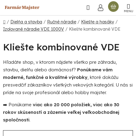
Prejsť
Hľadať
NÁKU
na
obsah
KOŠÍ
Domov
/
Dielňa a stavba
/
Ručné náradie
/
Kliešte a hasáky
/
Izolované náradie VDE 1000V
/
Kliešte kombinované VDE
Kliešte kombinované VDE
Hľadáte shop, v ktorom nájdete všetko pre záhradu,
stavbu, dielňu alebo domácnosť?
Ponúkame vám
moderné, funkčné a kvalitné výrobky
, ktoré dokážu
presvedčiť zákazníkov všetkých vekových kategórií. U nás si
príde na svoje profesionál alebo hobby majster.
➡️ Ponúkame
viac ako 20 000 položiek, viac ako 30
rokov skúseností a zázemie veľkej veľkoobchodnej
spoločnosti
.
R