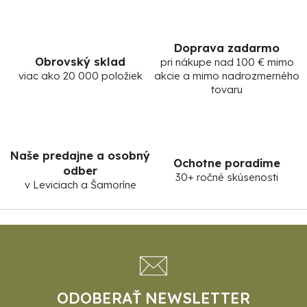
y
v
ý
Doprava zadarmo
p
Obrovský sklad
pri nákupe nad 100 € mimo
i
viac ako 20 000 položiek
akcie a mimo nadrozmerného
s
tovaru
u
Naše predajne a osobný
Ochotne poradíme
odber
30+ ročné skúsenosti
v Leviciach a Šamoríne
Z
á
p
ä
t
ODOBERAŤ NEWSLETTER