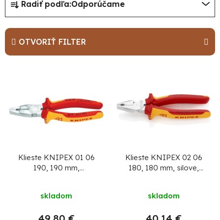
Radiť podľa:
Odporúčame
a
d
e
OTVORIŤ FILTER
n
i
V
e
ý
p
p
r
i
o
s
d
p
u
r
Klieste KNIPEX 01 06
Klieste KNIPEX 02 06
190, 190 mm,
180, 180 mm, silove,
k
o
kombinované, CrV,
kombinovane, VDE
t
d
VDE 1000V
skladom
skladom
o
u
v
49,80 €
40,14 €