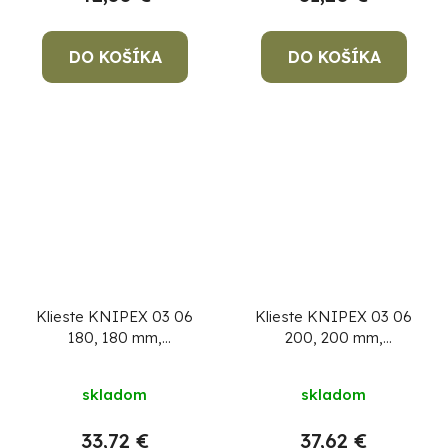
DO KOŠÍKA
DO KOŠÍKA
Klieste KNIPEX 03 06
Klieste KNIPEX 03 06
180, 180 mm,
200, 200 mm,
kombinované, CrV,
kombinované, CrV,
VDE 1000V
VDE 1000V
skladom
skladom
33,72 €
37,62 €