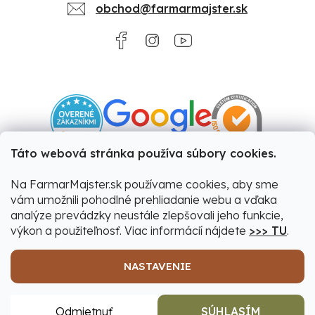
obchod@farmarmajster.sk
Táto webová stránka používa súbory cookies.
Na FarmarMajster.sk používame cookies, aby sme
vám umožnili pohodlné prehliadanie webu a vďaka
analýze prevádzky neustále zlepšovali jeho funkcie,
výkon a použiteľnosť. Viac informácií nájdete
>>> TU
.
NASTAVENIE
Vytvoril Shoptet
|
Upravil Balkys
Odmietnuť
SÚHLASÍM