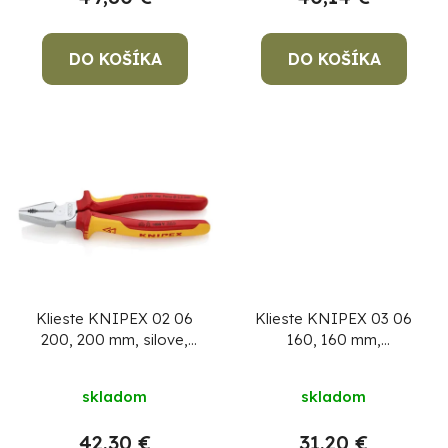
k
t
o
DO KOŠÍKA
DO KOŠÍKA
v
Po
po
91
99
(P
07
Klieste KNIPEX 02 06
Klieste KNIPEX 03 06
17
200, 200 mm, silove,
160, 160 mm,
kombinovane, VDE
kombinované, CrV,
VDE 1000V
skladom
skladom
42,30 €
31,20 €