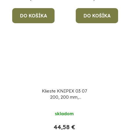
DO KOŠÍKA
DO KOŠÍKA
Klieste KNIPEX 03 07
200, 200 mm,
kombinované, CrV,
VDE 1000V
skladom
44,58 €