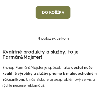
DO KOŠÍKA
9
položiek celkom
O
v
l
Kvalitné produkty a služby, to je
á
Farmár&Majster!
d
a
E-shop Farmár&Majster je spôsob, ako
dostať naše
c
kvalitné výrobky a služby priamo k maloobchodným
i
zákazníkom
. U nás získate aj bezproblémový servis a
e
rýchle riešenie reklamácií.
p
r
v
k