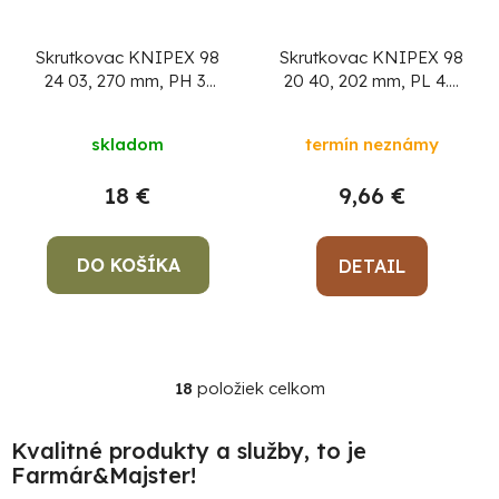
Skrutkovac KNIPEX 98
Skrutkovac KNIPEX 98
24 03, 270 mm, PH 3,
20 40, 202 mm, PL 4.0
VDE 1000V
mm, VDE 1000V
skladom
termín neznámy
18 €
9,66 €
DO KOŠÍKA
DETAIL
18
položiek celkom
O
v
l
Kvalitné produkty a služby, to je
á
Farmár&Majster!
d