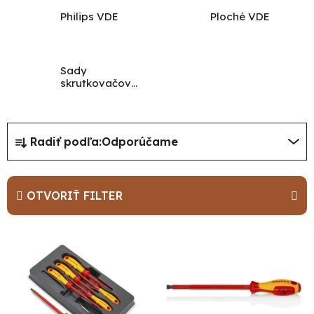
Philips VDE
Ploché VDE
Sady
skrutkovačov
VDE
R
Radiť podľa:
Odporúčame
a
d
e
OTVORIŤ FILTER
n
i
V
e
ý
p
p
r
i