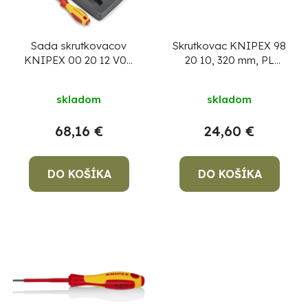
o
s
d
p
u
r
Sada skrutkovacov
Skrutkovac KNIPEX 98
KNIPEX 00 20 12 V01,
20 10, 320 mm, PL
k
o
6 dielna, VDE
10mm, VDE 1000V
t
d
skladom
skladom
o
u
v
k
68,16 €
24,60 €
Po
t
po
o
DO KOŠÍKA
DO KOŠÍKA
91
v
99
(P
07
17