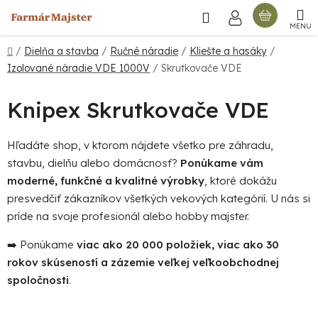
Prejsť
Hľadať
NÁKU
na
obsah
KOŠÍ
Domov
/
Dielňa a stavba
/
Ručné náradie
/
Kliešte a hasáky
/
Izolované náradie VDE 1000V
/
Skrutkovače VDE
Knipex Skrutkovače VDE
Hľadáte shop, v ktorom nájdete všetko pre záhradu,
stavbu, dielňu alebo domácnosť?
Ponúkame vám
moderné, funkčné a kvalitné výrobky
, ktoré dokážu
presvedčiť zákazníkov všetkých vekových kategórií. U nás si
príde na svoje profesionál alebo hobby majster.
➡️ Ponúkame
viac ako 20 000 položiek, viac ako 30
rokov skúseností a zázemie veľkej veľkoobchodnej
spoločnosti
.