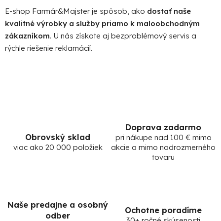
a
E-shop Farmár&Majster je spôsob, ako
dostať naše
c
kvalitné výrobky a služby priamo k maloobchodným
i
zákazníkom
. U nás získate aj bezproblémový servis a
e
rýchle riešenie reklamácií.
p
r
v
k
y
v
ý
Doprava zadarmo
p
Obrovský sklad
pri nákupe nad 100 € mimo
i
viac ako 20 000 položiek
akcie a mimo nadrozmerného
s
tovaru
u
Naše predajne a osobný
Ochotne poradíme
odber
30+ ročné skúsenosti