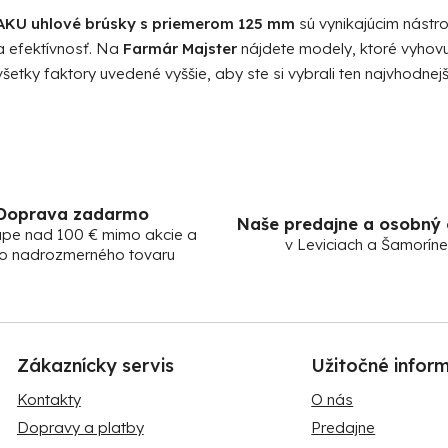
AKU uhlové brúsky s priemerom 125 mm
sú vynikajúcim nástr
a efektívnosť. Na
Farmár Majster
nájdete modely, ktoré vyhov
všetky faktory uvedené vyššie, aby ste si vybrali ten najvhodnej
Doprava zadarmo
Naše predajne a osobný
upe nad 100 € mimo akcie a
v Leviciach a Šamoríne
o nadrozmerného tovaru
Zákaznícky servis
Užitočné infor
Kontakty
O nás
Dopravy a platby
Predajne