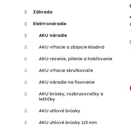
p
K
Preskočiť
Záhrada
a
kategórie
a
t
n
Elektronáradie
e
e
g
AKU náradie
l
ó
r
AKU vŕtacie a zbíjacie kladivá
i
AKU rezanie, pílenie a hobľovanie
e
AKU vŕtacie skrutkovače
AKU náradie na fixovanie
AKU brúsky, rozbrusovačky a
leštičky
AKU uhlové brúsky
AKU uhlové brúsky 115 mm