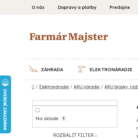
Prejsť
O nás
Dopravy a platby
Predajne
na
obsah
ZÁHRADA
ELEKTRONÁRADIE
Domov
/
Elektronáradie
/
AKU náradie
/
AKU brúsky, rozb
B
o
č
Na sklade
5
n
ý
ROZBALIŤ FILTER