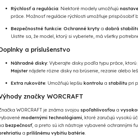
Rýchlosť a regulácia
: Niektoré modely umožňujú
nastave
práce. Možnosť regulácie rýchlosti umožňuje prispôsobiť
Bezpečnostné funkcie
:
Ochranné kryty
a
dobrá stabilit
Uistite sa, že model, ktorý si vyberiete, má všetky potre
Doplnky a príslušenstvo
Náhradné disky
: Vyberajte disky podľa typu práce, ktor
Majster
nájdete rôzne disky na brúsenie, rezanie alebo leš
Extra rukoväte
: Umožňujú lepšiu
kontrolu
a
stabilitu
pri p
Výhody značky WORCRAFT
Značka WORCRAFT je známa svojou
spoľahlivosťou
a
vysokou
vybavené
modernými technológiami
, ktoré zaručujú vysokú 
na
bezpečnosť
, a preto sú ich nástroje vybavené ochrannými fu
prehriatiu
a
prílišnému vybitiu batérie
.