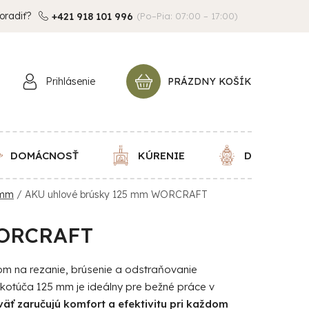
oradiť?
+421 918 101 996
(Po–Pia: 07:00 – 17:00)
Prihlásenie
PRÁZDNY KOŠÍK
NÁKUPNÝ
KOŠÍK
DOMÁCNOSŤ
KÚRENIE
DEKORÁCIE
 mm
/
AKU uhlové brúsky 125 mm WORCRAFT
WORCRAFT
m na rezanie, brúsenie a odstraňovanie
kotúča 125 mm je ideálny pre bežné práce v
ť zaručujú komfort a efektivitu pri každom