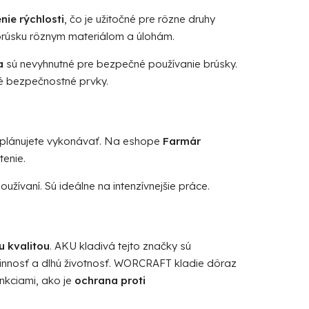
nie rýchlosti
, čo je užitočné pre rôzne druhy
 brúsku rôznym materiálom a úlohám.
a
sú nevyhnutné pre bezpečné používanie brúsky.
bné bezpečnostné prvky.
ú plánujete vykonávať. Na eshope
Farmár
tenie.
oužívaní. Sú ideálne na intenzívnejšie práce.
 kvalitou
. AKU kladivá tejto značky sú
účinnosť a dlhú životnosť. WORCRAFT kladie dôraz
nkciami, ako je
ochrana proti