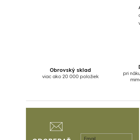
Obrovský sklad
pri nák
viac ako 20 000 položiek
mim
Z
á
p
ä
Email