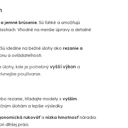
m
 a jemné brúsenie
. Sú ľahké a umožňujú
lastiach. Vhodné na menšie úpravy a detailné
 Sú ideálne na bežné úlohy ako
rezanie a
onu a ovládateľnosti.
e úlohy, kde je potrebný
vyšší výkon
a
ívnejšie používanie.
alebo rezanie, hľadajte modely s
vyšším
ročným úlohám a lepšie výsledky.
gonomická rukoväť
a
nízka hmotnosť
náradia.
i dlhšej práci.