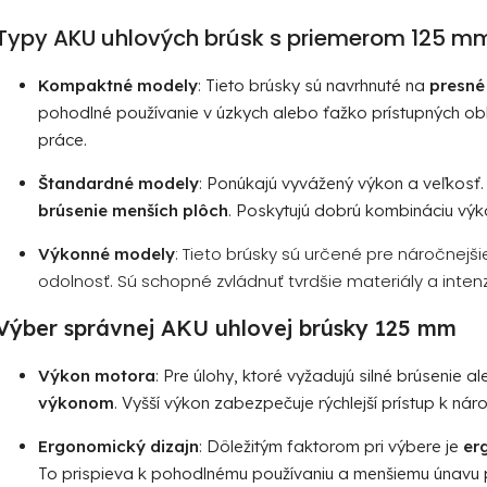
i
e
Typy AKU uhlových brúsk
s priemerom 125 m
p
r
Kompaktné modely
: Tieto brúsky sú navrhnuté na
presné
v
pohodlné používanie v úzkych alebo ťažko prístupných ob
k
práce.
y
v
Štandardné modely
: Ponúkajú vyvážený výkon a veľkosť.
ý
brúsenie menších plôch
. Poskytujú dobrú kombináciu výk
p
i
: Tieto brúsky sú určené pre náročnejši
Výkonné modely
s
odolnosť. Sú schopné zvládnuť tvrdšie materiály a intenz
u
Výber správnej AKU uhlovej brúsky 125 mm
Výkon motora
: Pre úlohy, ktoré vyžadujú silné brúsenie 
výkonom
. Vyšší výkon zabezpečuje rýchlejší prístup k ná
Ergonomický dizajn
: Dôležitým faktorom pri výbere je
er
To prispieva k pohodlnému používaniu a menšiemu únavu pr