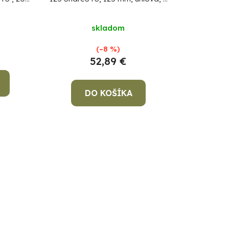
u
ýchlostná
reguláciou otáčok, 20V Li-ion,
k
bezuhlíková
skladom
t
o
(–8 %)
52,89 €
v
DO KOŠÍKA