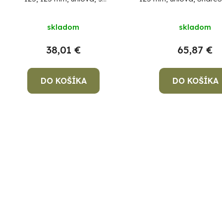
reguláciou otáčok, 20V Li-ion,
Li-ion, bezuhlíková, 6 r
u
bezuhlíková
k
skladom
skladom
t
38,01 €
65,87 €
o
v
DO KOŠÍKA
DO KOŠÍKA