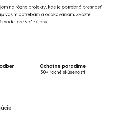
ojom na rôzne projekty, kde je potrebná presnosť
ujú vašim potrebám a očakávaniam. Zvážte
ší model pre vaše úlohy.
 odber
Ochotne poradíme
30+ ročné skúsenosti
mácie