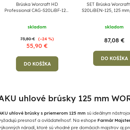
Brúska Worcraft HD
SET Brúska Worcraf
Professional CAG-S20LiBF-125,
S20LiBEN-125, 125 mm,
125 mm, uhlová, bezuhlíková, s
s reguláciou otáčok, 20 
reguláciou otáčok
bezuhlíková, 1x 4,
skladom
skladom
akumulátor, 1x 2,0 A n
73,80 €
(–24 %)
87,08 €
55,90 €
DO KOŠÍKA
DO KOŠÍKA
O
v
AKU uhlové brúsky 125 mm WO
l
á
d
AKU uhlové brúsky s priemerom 125 mm
sú ideálnym nástrojom
a
vyžadujú presnosť a ovládateľnosť. Na eshope
Farmár Majste
c
výkonných náradí, ktoré sú vhodné pre domácich majstrov aj pr