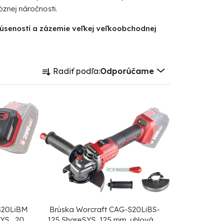
znej náročnosti.
kúseností a zázemie veľkej veľkoobchodnej
R
Radiť podľa:
Odporúčame
a
d
e
n
i
e
p
r
o
d
S20LiBM
Brúska Worcraft CAG-S20LiBS-
YS , 20V
125 ShareSYS, 125 mm, uhlová, s