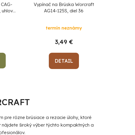
t CAG-
Vypínač na Brúska Worcraft
 uhlová,
AG14-125S, diel 36
V Li-ion,
0 Ah
termín neznámy
abíjačka
3,49 €
DETAIL
RCRAFT
 pre rôzne brúsiace a rezacie úlohy, ktoré
r
nájdete široký výber týchto kompaktných a
ofesionálov.