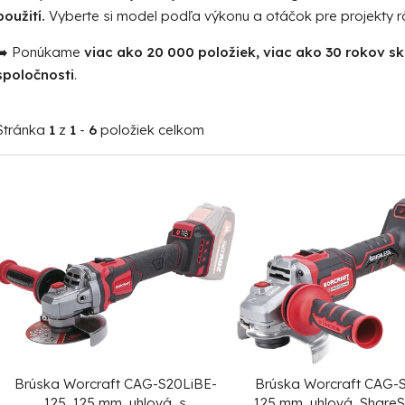
použití.
Vyberte si model podľa výkonu a otáčok pre projekty rô
➡️ Ponúkame
viac ako 20 000 položiek, viac ako 30 rokov s
spoločnosti
.
Stránka
1
z
1
-
6
položiek celkom
V
ý
p
i
s
p
r
o
Brúska Worcraft CAG-S20LiBE-
Brúska Worcraft CAG-
d
125, 125 mm, uhlová, s
125 mm, uhlová, ShareS