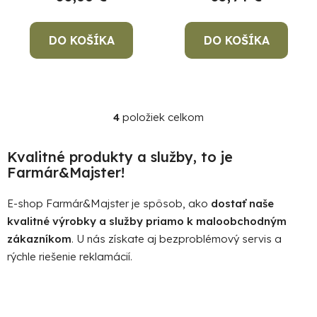
DO KOŠÍKA
DO KOŠÍKA
4
položiek celkom
O
v
l
Kvalitné produkty a služby, to je
á
Farmár&Majster!
d
a
E-shop Farmár&Majster je spôsob, ako
dostať naše
c
kvalitné výrobky a služby priamo k maloobchodným
i
zákazníkom
. U nás získate aj bezproblémový servis a
e
rýchle riešenie reklamácií.
p
r
v
k