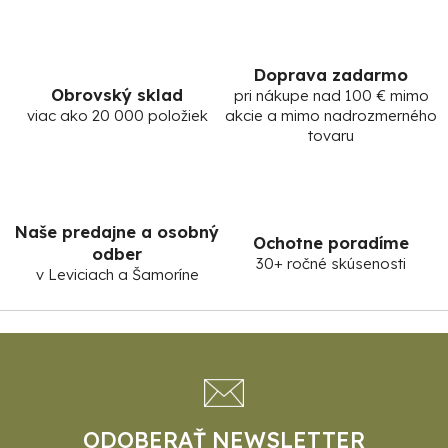
y
v
ý
Doprava zadarmo
p
Obrovský sklad
pri nákupe nad 100 € mimo
i
viac ako 20 000 položiek
akcie a mimo nadrozmerného
s
tovaru
u
Naše predajne a osobný
Ochotne poradíme
odber
30+ ročné skúsenosti
v Leviciach a Šamoríne
Z
á
p
ä
t
ODOBERAŤ NEWSLETTER