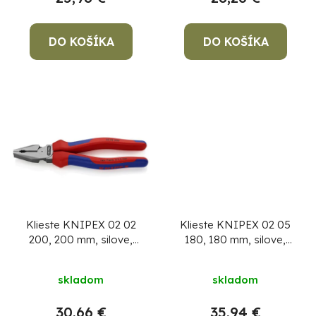
k
t
o
DO KOŠÍKA
DO KOŠÍKA
v
Po
po
91
99
(P
07
Klieste KNIPEX 02 02
Klieste KNIPEX 02 05
17
200, 200 mm, silove,
180, 180 mm, silove,
kombinované,
kombinované,
DIN5746
DIN5746
skladom
skladom
30,66 €
35,94 €