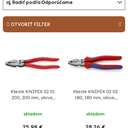
Radiť podľa:
Odporúčame
a
d
e
OTVORIŤ FILTER
n
i
V
e
ý
p
p
r
i
o
s
d
p
u
r
Klieste KNIPEX 02 01
Klieste KNIPEX 02 02
200, 200 mm, silove,
180, 180 mm, silove,
k
o
kombinované, DIN
kombinované,
t
d
5746
DIN5746
skladom
skladom
o
u
v
25,98 €
28,26 €