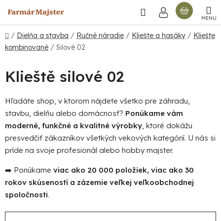
Prejsť
Hľadať
NÁKU
na
obsah
KOŠÍ
Domov
/
Dielňa a stavba
/
Ručné náradie
/
Kliešte a hasáky
/
Kliešte
kombinované
/
Silové 02
Klieště silové 02
Hľadáte shop, v ktorom nájdete všetko pre záhradu,
stavbu, dielňu alebo domácnosť?
Ponúkame vám
moderné, funkčné a kvalitné výrobky
, ktoré dokážu
presvedčiť zákazníkov všetkých vekových kategórií. U nás si
príde na svoje profesionál alebo hobby majster.
➡️ Ponúkame
viac ako 20 000 položiek, viac ako 30
rokov skúseností a zázemie veľkej veľkoobchodnej
spoločnosti
.
R