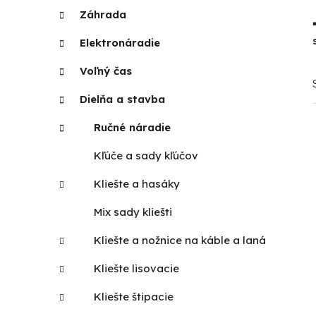
K
Preskočiť
p
Záhrada
kategórie
a
a
t
Elektronáradie
n
e
g
Voľný čas
e
ó
l
r
Dielňa a stavba
i
Ručné náradie
e
Kľúče a sady kľúčov
Kliešte a hasáky
Mix sady kliešti
Kliešte a nožnice na káble a laná
Kliešte lisovacie
Kliešte štipacie