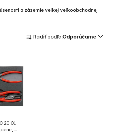
kúseností a zázemie veľkej veľkoobchodnej
R
Radiť podľa:
Odporúčame
a
d
e
n
i
e
p
r
o
d
0 20 01
v pene, 6
u