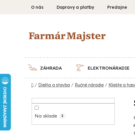
Prejsť
O nás
Dopravy a platby
Predajne
na
obsah
ZÁHRADA
ELEKTRONÁRADIE
Domov
/
Dielňa a stavba
/
Ručné náradie
/
Kliešte a ha
B
o
č
Na sklade
2
n
ý