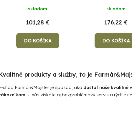
u
k
skladom
skladom
t
101,28 €
176,22 €
o
v
DO KOŠÍKA
DO KOŠÍKA
O
v
Kvalitné produkty a služby, to je Farmár&Majs
l
á
E-shop Farmár&Majster je spôsob, ako
dostať naše kvalitné
d
zákazníkom
. U nás získate aj bezproblémový servis a rýchle rie
a
c
i
e
p
r