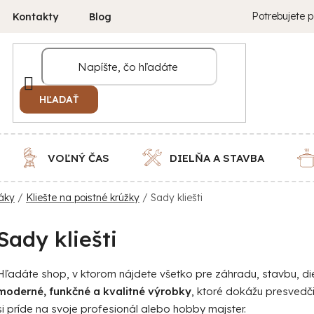
Potrebujete p
Kontakty
Blog
HĽADAŤ
VOĽNÝ ČAS
DIELŇA A STAVBA
sáky
/
Kliešte na poistné krúžky
/
Sady kliešti
Sady kliešti
Hľadáte shop, v ktorom nájdete všetko pre záhradu, stavbu, 
moderné, funkčné a kvalitné výrobky
, ktoré dokážu presvedč
si príde na svoje profesionál alebo hobby majster.