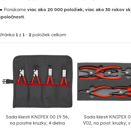
➡️ Ponúkame
viac ako 20 000 položiek, viac ako 30 rokov s
spoločnosti
.
Stránka
1
z
1
-
2
položiek celkom
V
ý
p
i
s
p
r
o
Sada kliesti KNIPEX 00 19 56,
Sada kliesti KNIPEX 0
d
na poistne kruzky, 4 dielna
V02, na poist. kruzky, 
dielna