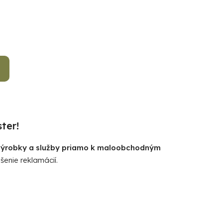
k
t
o
v
ter!
 výrobky a služby priamo k maloobchodným
šenie reklamácií.