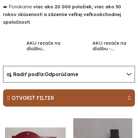
➡️ Ponúkame
viac ako 20 000 položiek, viac ako 30
rokov skúseností a zázemie veľkej veľkoobchodnej
spoločnosti
.
AKU rezače na
AKU rezače na
dlažbu
dlažbu -
WORCRAFT
náhradné diely
R
Radiť podľa:
Odporúčame
a
d
e
OTVORIŤ FILTER
n
i
V
e
ý
p
p