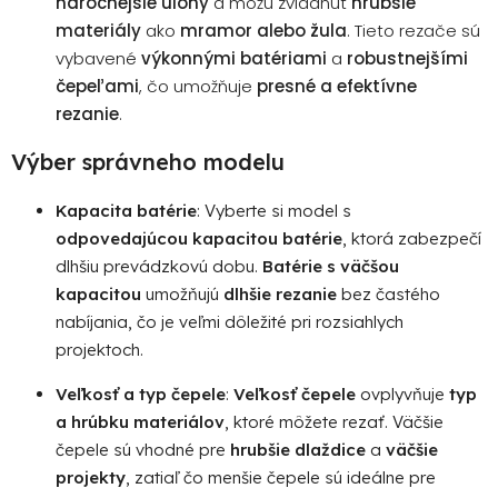
náročnejšie úlohy
a môžu zvládnuť
hrubšie
materiály
ako
mramor alebo žula
. Tieto rezače sú
vybavené
výkonnými batériami
a
robustnejšími
čepeľami
, čo umožňuje
presné a efektívne
rezanie
.
Výber správneho modelu
Kapacita batérie
: Vyberte si model s
odpovedajúcou kapacitou batérie
, ktorá zabezpečí
dlhšiu prevádzkovú dobu.
Batérie s väčšou
kapacitou
umožňujú
dlhšie rezanie
bez častého
nabíjania, čo je veľmi dôležité pri rozsiahlych
projektoch.
Veľkosť a typ čepele
:
Veľkosť čepele
ovplyvňuje
typ
a hrúbku materiálov
, ktoré môžete rezať. Väčšie
čepele sú vhodné pre
hrubšie dlaždice
a
väčšie
projekty
, zatiaľ čo menšie čepele sú ideálne pre