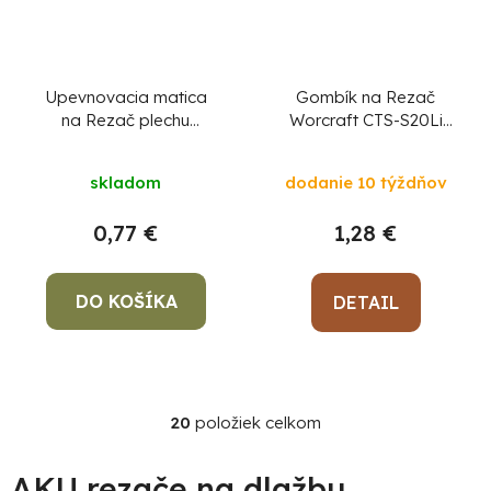
Upevnovacia matica
Gombík na Rezač
na Rezač plechu
Worcraft CTS-S20Li
Worcraft CHMN-
diel číslo 36
S20LiB, diel 5
skladom
dodanie 10 týždňov
0,77 €
1,28 €
DO KOŠÍKA
DETAIL
20
položiek celkom
O
v
l
AKU rezače na dlažbu