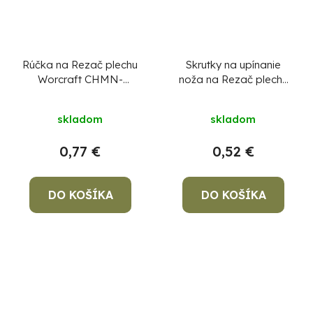
Rúčka na Rezač plechu
Skrutky na upínanie
Worcraft CHMN-
noža na Rezač plechu
S20LiB, diel 42
Worcraft CHMN-
S20LiB, ShareSYS, diel
skladom
skladom
1
0,77 €
0,52 €
DO KOŠÍKA
DO KOŠÍKA