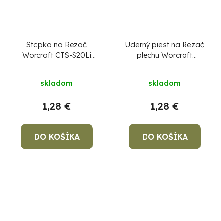
Stopka na Rezač
Uderný piest na Rezač
Worcraft CTS-S20Li
plechu Worcraft
diel číslo 44
CHMN-S20LiB, diel 4
skladom
skladom
1,28 €
1,28 €
DO KOŠÍKA
DO KOŠÍKA