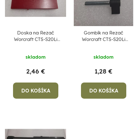
r
i
o
s
d
p
u
r
Doska na Rezač
Gombík na Rezač
Worcraft CTS-S20Li
Worcraft CTS-S20Li
k
o
diel číslo 35
diel číslo 40
t
d
skladom
skladom
o
u
Po
po
v
k
2,46 €
1,28 €
t
91
99
o
DO KOŠÍKA
DO KOŠÍKA
(P
v
07
17