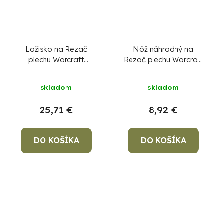
Ložisko na Rezač
Nôž náhradný na
plechu Worcraft
Rezač plechu Worcraft
CHMN-S20LiB, diel 29
CHMN-S20LiB,
ShareSYS, diel 3
skladom
skladom
25,71 €
8,92 €
DO KOŠÍKA
DO KOŠÍKA