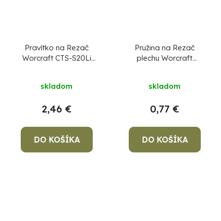
Pravítko na Rezač
Pružina na Rezač
Worcraft CTS-S20Li
plechu Worcraft
diel číslo 34
CHMN-S20LiB, diel 35
skladom
skladom
2,46 €
0,77 €
DO KOŠÍKA
DO KOŠÍKA