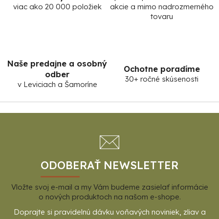
viac ako 20 000 položiek
akcie a mimo nadrozmerného
tovaru
Naše predajne a osobný
Ochotne poradíme
odber
30+ ročné skúsenosti
v Leviciach a Šamoríne
Z
á
p
ä
t
ODOBERAŤ NEWSLETTER
i
Vložte svoj e-mail a my Vám budeme zasielať informácie
e
o nových produktoch na našom e-shope.