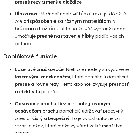
presné rezy
a
menšie dlaždice
.
: Možnosť nastaviť
hĺbku rezu
je dôležitá
Hĺbka rezu
pre
prispôsobenie sa rôznym materiálom
a
hrúbkam dlaždíc
. Uistite sa, že váš vybraný model
umožňuje
presné nastavenie hĺbky
podľa vašich
potrieb.
Doplňkové funkcie
Laserové značkovače
: Niektoré modely sú vybavené
laserovými značkovačmi
, ktoré pomáhajú dosiahnuť
presné a rovné rezy
. Tento doplnok zvyšuje
presnosť
a efektivitu
pri práci.
Odsávanie prachu
: Rezače s
integrovaným
odsávačom prachu
pomáhajú udržiavať pracovný
priestor
čistý a bezpečný
. To je zvlášť užitočné pri
rezaní dlažby, ktorá môže vytvárať veľké množstvo