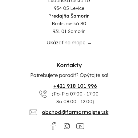
Ludánska cesta 10
934 05 Levice
Predajňa Šamorín
Bratislavská 80
931 01 Šamorín
Ukázať na mape →
Kontakty
Potrebujete poradiť? Opýtajte sa!
+421 918 101 996
(Po-Pia 07:00 - 17:00
So 08:00 - 12:00)
obchod@farmarmajster.sk