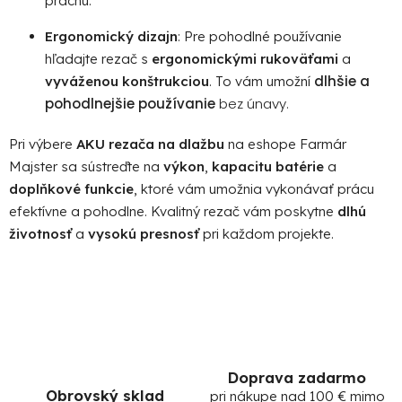
prachu.
Ergonomický dizajn
: Pre pohodlné používanie
hľadajte rezač s
ergonomickými rukoväťami
a
dlhšie a
vyváženou konštrukciou
. To vám umožní
pohodlnejšie používanie
bez únavy.
Pri výbere
AKU rezača na dlažbu
na eshope Farmár
Majster sa sústreďte na
výkon
,
kapacitu batérie
a
doplňkové funkcie
, ktoré vám umožnia vykonávať prácu
efektívne a pohodlne. Kvalitný rezač vám poskytne
dlhú
životnosť
a
vysokú presnosť
pri každom projekte.
Doprava zadarmo
Obrovský sklad
pri nákupe nad 100 € mimo