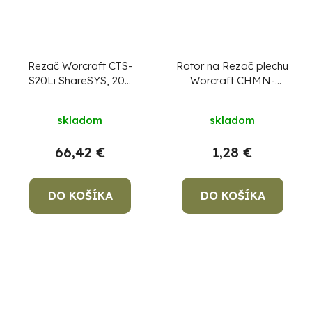
Rezač Worcraft CTS-
Rotor na Rezač plechu
S20Li ShareSYS, 20V
Worcraft CHMN-
Li-ion, 110 mm, na
S20LiB, diel 30
dlažbu a obklad
skladom
skladom
66,42 €
1,28 €
DO KOŠÍKA
DO KOŠÍKA