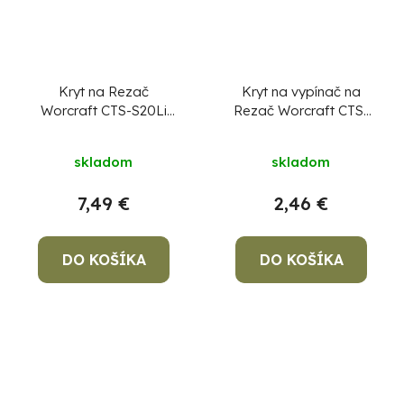
Kryt na Rezač
Kryt na vypínač na
Worcraft CTS-S20Li
Rezač Worcraft CTS-
diel číslo 45
S20Li diel číslo 49
skladom
skladom
7,49 €
2,46 €
DO KOŠÍKA
DO KOŠÍKA