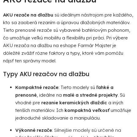
á
d
AKU rezače na dlažbu
sú ideálnym nástrojom pre každého,
a
kto sa zaoberá rezaním a úpravou dlažobných materiálov.
c
i
Tieto prenosné rezače sú vybavené batériovým pohonom,
e
čo umožňuje veľkú mobilitu a flexibilitu pri práci. Pri výbere
p
AKU rezača na dlažbu na eshope Farmár Majster je
r
dôležité zvážiť rôzne faktory a typy, ktoré vám pomôžu
v
nájsť ten správny model.
k
y
Typy AKU rezačov na dlažbu
v
ý
Kompaktné rezače
: Tieto modely sú
ľahké a
p
prenosné
, ideálne na
malé a stredné projekty
. Sú
i
vhodné pre
rezanie keramických dlaždíc
a iných
s
tenších materiálov. Ich
kompaktná veľkosť
umožňuje
u
jednoduché skladovanie a manipuláciu.
: Silnejšie modely sú určené na
Výkonné rezače