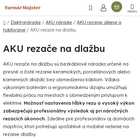
Prejsť
Hľadať
NÁKU
na
obsah
KOŠÍ
Domov
/
Elektronáradie
/
AKU náradie
/
AKU rezanie, pílenie a
hobľovanie
/
AKU rezače na dlažbu
AKU rezače na dlažbu
AKU rezače na dlažbu sú bezkáblové náradia určené na
presné a čisté rezanie keramických, porcelánových alebo
kamenných dlaždíc bez obmedzenia káblom. Vďaka
výkonným batériám a ergonomickému dizajnu umožňujú
flexibilnú prácu na miestach s obmedzeným prístupom k
elektrine.
Možnosť nastavenia hĺbky rezu a vysoký výkon
zabezpečujú profesionálny výsledok aj pri náročných
rezacích úkonoch.
Ideálne pre profesionálov aj domácich
majstrov, ktorí potrebujú spoľahlivé a mobilné riešenie na
rezanie dlažby.