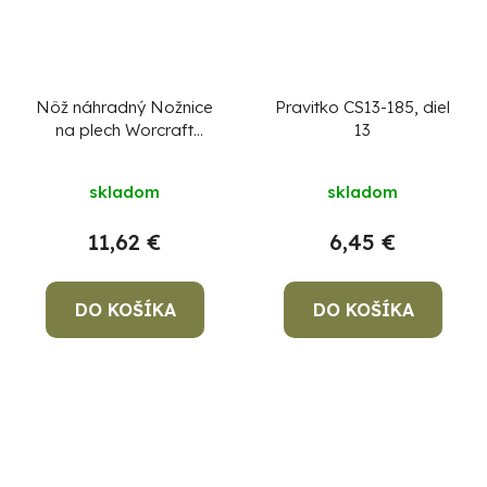
Nôž náhradný Nožnice
Pravitko CS13-185, diel
na plech Worcraft
13
CHMS-S20LiB,diel 34
skladom
skladom
11,62 €
6,45 €
DO KOŠÍKA
DO KOŠÍKA