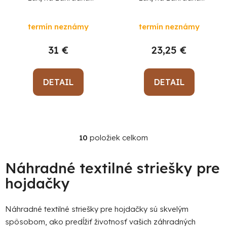
hojdačku, obvodová,
hojdačku, vrchná, diel
Priemerné
diel 14, 272x165 cm
13, 154x62 cm
termín neznámy
termín neznámy
hodnotenie
produktu
31 €
23,25 €
je
5,0
z
DETAIL
DETAIL
5
hviezdičiek.
10
položiek celkom
O
v
l
Náhradné textilné striešky pre
á
hojdačky
d
a
c
Náhradné textilné striešky pre hojdačky sú skvelým
i
spôsobom, ako predĺžiť životnosť vašich záhradných