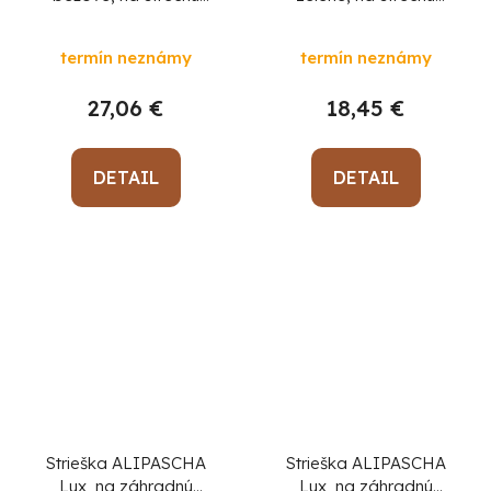
záhradnej hojdačky,
záhradnej hojdačky
193x120,5 cm
171x96 cm
termín neznámy
termín neznámy
27,06 €
18,45 €
DETAIL
DETAIL
Strieška ALIPASCHA
Strieška ALIPASCHA
Lux, na záhradnú
Lux, na záhradnú