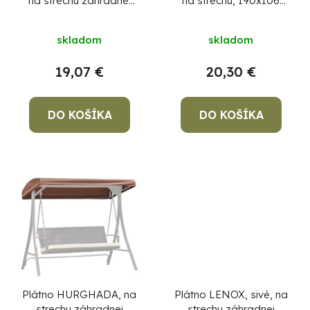
na strechu záhradnej
na strechu, 190x106
k
o
hojdačky, 171x96 cm
cm
t
d
skladom
skladom
o
u
v
k
19,07 €
20,30 €
t
o
DO KOŠÍKA
DO KOŠÍKA
v
Po
po
91
99
(P
07
17
Plátno HURGHADA, na
Plátno LENOX, sivé, na
strechu záhradnej
strechu záhradnej