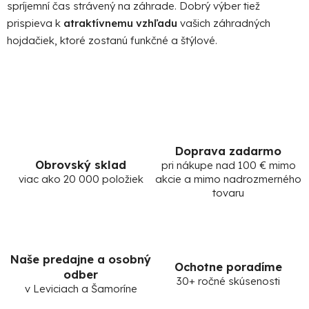
spríjemní čas strávený na záhrade. Dobrý výber tiež
prispieva k
atraktívnemu vzhľadu
vašich záhradných
hojdačiek, ktoré zostanú funkčné a štýlové.
Doprava zadarmo
Obrovský sklad
pri nákupe nad 100 € mimo
viac ako 20 000 položiek
akcie a mimo nadrozmerného
tovaru
Naše predajne a osobný
Ochotne poradíme
odber
30+ ročné skúsenosti
v Leviciach a Šamoríne