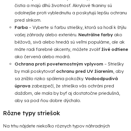
čistia a majú dlhú životnosť. Akrylové tkaniny sú
odolnejšie proti vyblednutiu a poskytujú lepšiu ochranu
pred slnkom.
Farba
– Vyberte si farbu striešky, ktorá sa hodí k štýlu
vašej záhrady alebo exteriéru.
Neutrálne farby
ako
béžová, sivá alebo hnedá sú veľmi populárne, ale ak
máte radi farebné akcenty, môžete zvoliť
živé odtiene
ako červená alebo modrá.
Ochrana proti poveternostným vplyvom
– Striešky
by mali poskytovať
ochranu pred UV žiarením
, aby
sa znížilo riziko spálenia pokožky.
Vodoodpudivá
úprava
zabezpečí, že strieška vás ochráni pred
dažďom, ale mala by byť aj dostatočne priedušná,
aby sa pod ňou dobre dýchalo.
Rôzne typy striešok
Na trhu nájdete niekoľko rôznych typov náhradných