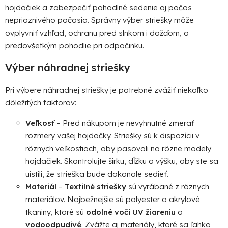
e
hojdačiek a zabezpečiť pohodlné sedenie aj počas
p
nepriaznivého počasia. Správny výber striešky môže
r
ovplyvniť vzhľad, ochranu pred slnkom i dažďom, a
v
predovšetkým pohodlie pri odpočinku.
k
y
Výber náhradnej striešky
v
ý
Pri výbere náhradnej striešky je potrebné zvážiť niekoľko
p
dôležitých faktorov:
i
s
Veľkosť
– Pred nákupom je nevyhnutné zmerať
u
rozmery vašej hojdačky. Striešky sú k dispozícii v
rôznych veľkostiach, aby pasovali na rôzne modely
hojdačiek. Skontrolujte šírku, dĺžku a výšku, aby ste sa
uistili, že strieška bude dokonale sedieť.
Materiál
–
Textilné striešky
sú vyrábané z rôznych
materiálov. Najbežnejšie sú polyester a akrylové
tkaniny, ktoré sú
odolné voči UV žiareniu
a
vodoodpudivé
. Zvážte aj materiály, ktoré sa ľahko