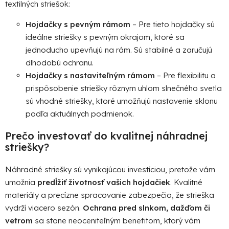
textilných striešok:
Hojdačky s pevným rámom
– Pre tieto hojdačky sú
ideálne striešky s pevným okrajom, ktoré sa
jednoducho upevňujú na rám. Sú stabilné a zaručujú
dlhodobú ochranu.
Hojdačky s nastaviteľným rámom
– Pre flexibilitu a
prispôsobenie striešky rôznym uhlom slnečného svetla
sú vhodné striešky, ktoré umožňujú nastavenie sklonu
podľa aktuálnych podmienok.
Prečo investovať do kvalitnej náhradnej
striešky?
Náhradné striešky sú vynikajúcou investíciou, pretože vám
umožnia
predĺžiť životnosť vašich hojdačiek
. Kvalitné
materiály a precízne spracovanie zabezpečia, že strieška
vydrží viacero sezón.
Ochrana pred slnkom, dažďom či
vetrom
sa stane neoceniteľným benefitom, ktorý vám