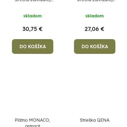
hojdačky, 188x162 cm
hojdačky, 190x106cm
skladom
skladom
30,75 €
27,06 €
DO KOŠÍKA
DO KOŠÍKA
Plátno MONACO,
Strieška QENA
antracit