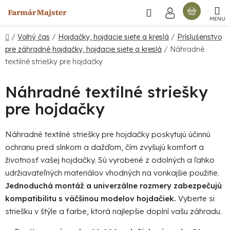
Prejsť
Hľadať
NÁKU
na
obsah
KOŠÍ
Domov
/
Voľný čas
/
Hojdačky, hojdacie siete a kreslá
/
Príslušenstvo
pre záhradné hojdačky, hojdacie siete a kreslá
/
Náhradné
textilné striešky pre hojdačky
Náhradné textilné striešky
pre hojdačky
Náhradné textilné striešky pre hojdačky poskytujú účinnú
ochranu pred slnkom a dažďom, čím zvyšujú komfort a
životnosť vašej hojdačky. Sú vyrobené z odolných a ľahko
udržiavateľných materiálov vhodných na vonkajšie použitie.
Jednoduchá montáž a univerzálne rozmery zabezpečujú
kompatibilitu s väčšinou modelov hojdačiek.
Vyberte si
striešku v štýle a farbe, ktorá najlepšie doplní vašu záhradu.