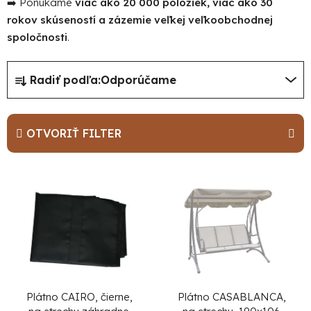
➡️ Ponúkame
viac ako 20 000 položiek, viac ako 30
rokov skúseností a zázemie veľkej veľkoobchodnej
spoločnosti
.
R
Radiť podľa:
Odporúčame
a
d
e
OTVORIŤ FILTER
n
i
V
e
ý
p
p
r
i
o
s
d
p
u
r
Plátno CAIRO, čierne,
Plátno CASABLANCA,