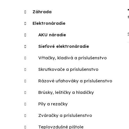
p
K
Preskočiť
Záhrada
a
kategórie
a
t
n
Elektronáradie
e
e
g
AKU náradie
l
ó
r
Sieťové elektronáradie
i
Vŕtačky, kladivá a príslušenstvo
e
Skrutkovače a príslušenstvo
Rázové uťahováky a príslušenstvo
Brúsky, leštičky a hladičky
Píly a rezačky
Zváračky a príslušenstvo
Teplovzdušné pištole