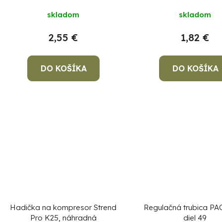
u
k
skladom
skladom
t
2,55 €
1,82 €
o
v
DO KOŠÍKA
DO KOŠÍKA
Hadička na kompresor Strend
Regulačná trubica PA
Pro K25, náhradná
diel 49