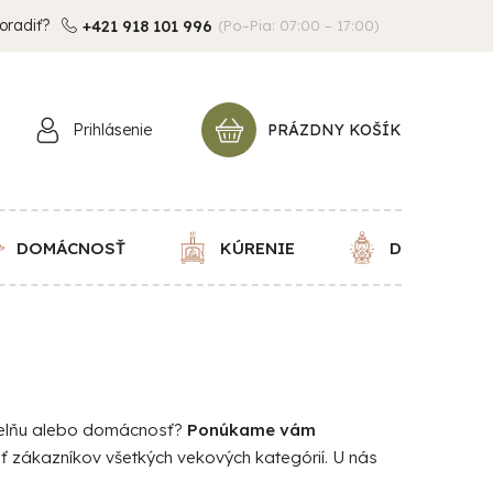
oradiť?
+421 918 101 996
(Po–Pia: 07:00 – 17:00)
Prihlásenie
PRÁZDNY KOŠÍK
NÁKUPNÝ
KOŠÍK
DOMÁCNOSŤ
KÚRENIE
DEKORÁCIE
dielňu alebo domácnosť?
Ponúkame vám
iť zákazníkov všetkých vekových kategórií. U nás