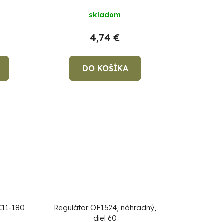
k
skladom
t
o
4,74 €
v
DO KOŠÍKA
C11-180
Regulátor OF1524, náhradný,
diel 60