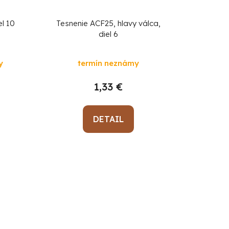
el 10
Tesnenie ACF25, hlavy válca,
diel 6
y
termín neznámy
1,33 €
DETAIL