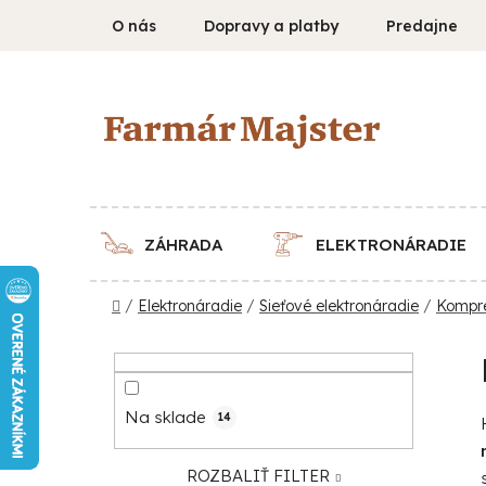
Prejsť
O nás
Dopravy a platby
Predajne
na
obsah
ZÁHRADA
ELEKTRONÁRADIE
Domov
/
Elektronáradie
/
Sieťové elektronáradie
/
Kompre
B
o
č
Na sklade
14
n
ý
ROZBALIŤ FILTER