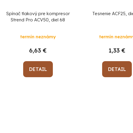
Spínač tlakový pre kompresor
Tesnenie ACF25, di
Strend Pro ACV50, diel 68
termín neznámy
termín neznám
6,63 €
1,33 €
DETAIL
DETAIL