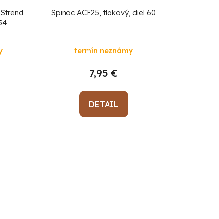
 Strend
Spinac ACF25, tlakový, diel 60
 54
y
termín neznámy
7,95 €
DETAIL