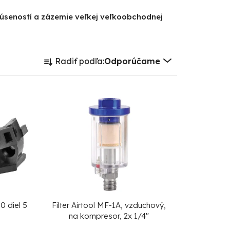
kúseností a zázemie veľkej veľkoobchodnej
R
Radiť podľa:
Odporúčame
a
d
e
n
i
e
p
r
o
d
0 diel 5
Filter Airtool MF-1A, vzduchový,
na kompresor, 2x 1/4"
u