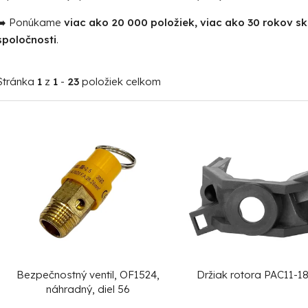
➡️ Ponúkame
viac ako 20 000 položiek, viac ako 30 rokov s
spoločnosti
.
Stránka
1
z
1
-
23
položiek celkom
V
ý
p
i
s
p
r
o
Bezpečnostný ventil, OF1524,
Držiak rotora PAC11-18
d
náhradný, diel 56