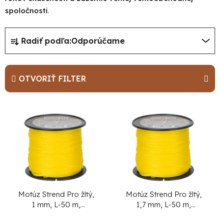
spoločnosti
.
R
Radiť podľa:
Odporúčame
a
d
e
OTVORIŤ FILTER
n
i
V
e
ý
p
p
r
i
o
s
d
p
u
r
Motúz Strend Pro žltý,
Motúz Strend Pro žltý,
1 mm, L-50 m,
1,7 mm, L-50 m,
k
o
murársky
murársky