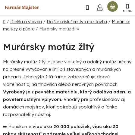
Prejsť
Hľadať
NÁKU
na
obsah
KOŠÍ
Domov
/
Dielňa a stavba
/
Dalšie príslušenstvo na stavbu
/
Murárske
motúzy a púdre
/
Murársky motúz žltý
Murársky motúz žltý
Murársky motúz žltý je jasne viditeľný a odolný motúz určený
na presné vytyčovanie línií pri stavebných a murárskych
prácach. Jeho sýta žltá farba zabezpečuje dobrú
viditeľnosť aj na tmavších alebo nerovných povrchoch.
Vyrobený je z pevného materiálu, ktorý odoláva oderu a
poveternostným vplyvom.
Vhodný pre profesionálov aj
domácich majstrov, ktorí potrebujú spoľahlivý a ľahko
rozpoznateľný nástroj.
➡️ Ponúkame
viac ako 20 000 položiek, viac ako 30
rokov skúseností a zázemie veľkej veľkoobchodnej