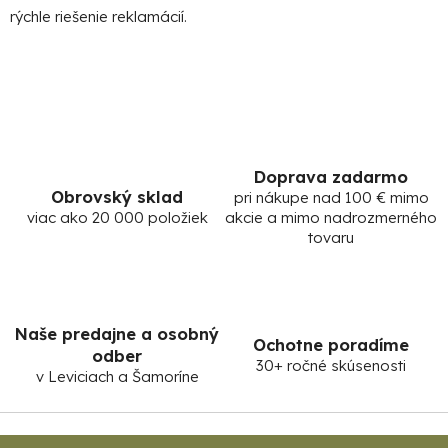
e
rýchle riešenie reklamácií.
p
r
v
k
y
v
ý
Doprava zadarmo
p
Obrovský sklad
pri nákupe nad 100 € mimo
i
viac ako 20 000 položiek
akcie a mimo nadrozmerného
s
tovaru
u
Naše predajne a osobný
Ochotne poradíme
odber
30+ ročné skúsenosti
v Leviciach a Šamoríne
Z