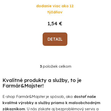
dodanie viac ako 12
týždňov
1,54 €
DETAIL
3
položiek celkom
O
v
l
Kvalitné produkty a služby, to je
á
Farmár&Majster!
d
a
E-shop Farmár&Majster je spôsob, ako
dostať naše
c
kvalitné výrobky a služby priamo k maloobchodným
i
zákazníkom
. U nás získate aj bezproblémový servis a