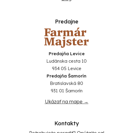
Predajne
Predajňa Levice
Ludánska cesta 10
934 05 Levice
Predajňa Šamorín
Bratislavská 80
931 01 Šamorín
Ukázať na mape →
Kontakty
Potrebujete poradiť? Opýtajte sa!