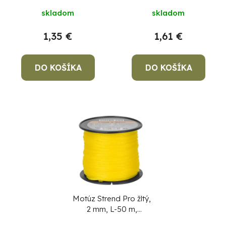
t
d
skladom
skladom
o
u
v
k
1,35 €
1,61 €
t
o
DO KOŠÍKA
DO KOŠÍKA
v
Po
po
91
99
(P
07
17
Motúz Strend Pro žltý,
2 mm, L-50 m,
murársky